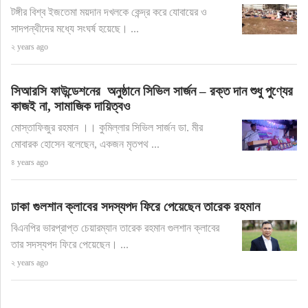
টঙ্গীর বিশ্ব ইজতেমা ময়দান দখলকে কেন্দ্র করে যোবায়ের ও
সাদপন্থীদের মধ্যে সংঘর্ষ হয়েছে। ...
২ years ago
সিআরসি ফাউন্ডেশনের অনুষ্ঠানে সিভিল সার্জন – রক্ত দান শুধু পুণ্যের
কাজই না, সামাজিক দায়িত্বও
মোস্তাফিজুর রহমান ।। কুমিল্লার সিভিল সার্জন ডা. মীর
মোবারক হোসেন বলেছেন, একজন মৃতপথ ...
৪ years ago
ঢাকা গুলশান ক্লাবের সদস্যপদ ফিরে পেয়েছেন তারেক রহমান
বিএনপির ভারপ্রাপ্ত চেয়ারম্যান তারেক রহমান গুলশান ক্লাবের
তার সদস্যপদ ফিরে পেয়েছেন। ...
২ years ago