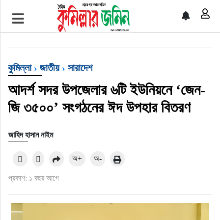
প্রচ্ছদ
জাতীয়
কুমিল্লা
›
জাতীয়
›
সারাদেশ
আর্ন্তজাতিক
আদর্শ সদর উপজেলার ৬টি ইউনিয়নে ‘জেন-
জি ৩৫০০’ সংগঠনের ঈদ উপহার বিতরণ
অর্থনীতি
জাহিদ হাসান নাইম
বৃহত্তর কুমিল্লা
অ+
অ-
বৃহত্তর নোয়াখালী
প্রকাশ: ১ বছর আগে
বিভাগীয় জমিন
খেলাধুলা