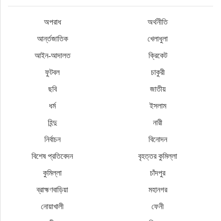
অপরাধ
অর্থনীতি
আর্ন্তজাতিক
খেলাধুলা
আইন-আদালত
ক্রিকেট
ফুটবল
চাকুরী
ছবি
জাতীয়
ধর্ম
ইসলাম
হিন্দু
নারী
নির্বাচন
বিনোদন
বিশেষ প্রতিবেদন
বৃহত্তর কুমিল্লা
কুমিল্লা
চাঁদপুর
ব্রাহ্মণবাড়িয়া
মহানগর
নোয়াখালী
ফেনী