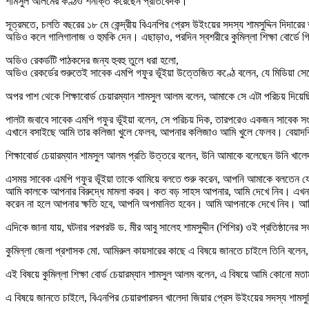
শামসুল আলমের কণ্ঠও শনাক্ত করেছেন প্রতিবেদক।
সূত্রমতে, চলতি বছরের ১৮ মে কেন্দ্রীয় বিএনপির প্রেস উইংয়ের সদস্য শামসুদ্দিন দিদারে
অডিও কলে গালিগালাজ ও হুমকি দেন। এছাড়াও, পরদিন স্বশরীরে কুমিল্লা শিক্ষা বোর্ডে
অডিও রেকর্ডটি পাঠকদের জন্য হুবহু তুলে ধরা হলো,
অডিও রেকর্ডের শুরুতেই সাবেক এমপি গফুর ভূঁইয়া উত্তেজিত কণ্ঠে বলেন, যে মিডিয়া স
অপর পাশ থেকে শিক্ষাবোর্ড চেয়ারম্যান শামসুল আলম বলেন, আমাকে সে এটা পরিচয় দিয়ে
পালটা জবাবে সাবেক এমপি গফুর ভূঁইয়া বলেন, সে পরিচয় দিক, তারপরেও একজন স
এখানে বসাইছে আমি তার কলিজা খুলে ফেলব, আপনার কলিজাও আমি খুলে ফেলব। বেয়াদ
শিক্ষাবোর্ড চেয়ারম্যান শামসুল আলম প্রতি উত্তরে বলেন, উনি আমাকে বলেছেন উনি খাল
এসময় সাবেক এমপি গফুর ভূঁইয়া তাকে থামিয়ে বলতে শুরু করেন, আপনি আমাকে বলতেন 
আমি কালকে আপনার বিরুদ্ধে মামলা করব। কত বড় সাহস আপনার, আমি দেখে নিব। এখন যদি 
করেন না হলে আপনার ক্ষতি হবে, আপনি অপমানিত হবেন। আমি আপনাকে দেখে নিব। আমি
এদিকে জানা যায়, ঘটনার পরপরউ ড. মীর আবু সালেহ শামসুদ্দীন (শিশির) ওই প্রতিষ্ঠানে
কুমিল্লা জেলা প্রশাসক মো. আমিরুল কায়সারের কাছে এ বিষয়ে জানতে চাইলে তিনি বলেন,
এই বিষয়ে কুমিল্লা শিক্ষা বোর্ড চেয়ারম্যান শামসুল আলম বলেন, এ বিষয়ে আমি কোনো ম
এ বিষয়ে জানতে চাইলে, বিএনপির চেয়ারপারসন খালেদা জিয়ার প্রেস উইংয়ের সদস্য শামসুদ