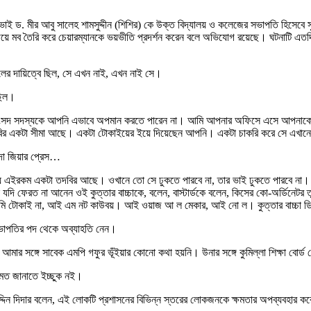
র ভাই ড. মীর আবু সালেহ শামসুদ্দীন (শিশির) কে উক্ত বিদ্যালয় ও কলেজের সভাপতি হিসেবে 
 গিয়ে মব তৈরি করে চেয়ারম্যানকে ভয়ভীতি প্রদর্শন করেন বলে অভিযোগ রয়েছে। ঘটনাটি এ
েলের দায়িত্বে ছিল, সে এখন নাই, এখন নাই সে।
ছিল।
াবেক সংসদ সদস্যকে আপনি এভাবে অপমান করতে পারেন না। আমি আপনার অফিসে এসে আ
বির একটা সীমা আছে। একটা টোকাইয়ের ইয়ে দিয়েছেন আপনি। একটা চাকরি করে সে এখান
েদা জিয়ার প্রেস…
যে এইরকম একটা তদবির আছে। ওখানে তো সে ঢুকতে পারবে না, তার ভাই ঢুকতে পারবে না
ফেরত না আনেন ওই কুত্তার বাচ্চাকে, বলেন, বাস্টার্ডকে বলেন, কিসের কো-অর্ডিনেটর ত
 টোকাই না, আই এম নট কাউবয়। আই ওয়াজ আ ল মেকার, আই নো ল। কুত্তার বাচ্চা ডিস
র সভাপতির পদ থেকে অব্যাহতি নেন।
 আমার সঙ্গে সাবেক এমপি গফুর ভূঁইয়ার কোনো কথা হয়নি। উনার সঙ্গে কুমিল্লা শিক্ষা বো
তামত জানাতে ইচ্ছুক নই।
্দিন দিদার বলেন, এই লোকটি প্রশাসনের বিভিন্ন স্তরের লোকজনকে ক্ষমতার অপব্যবহার কর