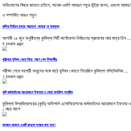
অভিযোগের বিষয়ে জানতে চাইলে, সাবেক এমপি আবদুল গফুর ভূঁইয়া বলেন, এগুলো আমার বির
এ সম্পর্কিত আরও পড়ুন
কুসিক নির্বাচন চলছে প্রচারণা -থামছে না বাকযুদ্ধ
আগামী ১৫ জুন অনুষ্ঠিতব্য কুমিল্লা সিটি কর্পোরেশন নির্বাচনের প্রচারণার আর মাত্র তিন ...
৪ years ago
কুমিল্পায় ফুটবল খেতে গিয়ে প্রাণ গেল শিক্ষার্থীর
পরীক্ষা শেষে সহপাঠী বন্ধুদের সঙ্গে মাঠে ফুটবল খেলতে গিয়েছিল কুমিল্লা পলিটেকনিক ...
২ years ago
কুবি কর্মকর্তাদের আয়োজনে ইফতার ও দোয়া মাহফিল অনুষ্ঠিত
কুমিল্লা বিশ্ববিদ্যালয়ের (কুবি) অফিসার্স এসোসিয়েশনের কর্মকর্তাদের আয়োজনে ইফতার ও
১ বছর আগে
কতজন থাকলে একটি রুমকে গণরুম বলা যায়?