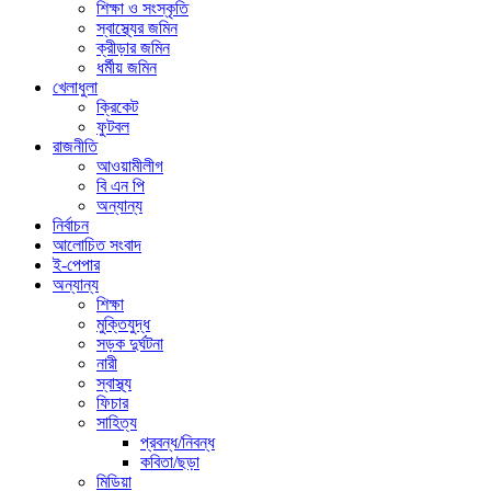
শিক্ষা ও সংস্কৃতি
স্বাস্থ্যের জমিন
ক্রীড়ার জমিন
ধর্মীয় জমিন
খেলাধুলা
ক্রিকেট
ফুটবল
রাজনীতি
আওয়ামীলীগ
বি এন পি
অন্যান্য
নির্বাচন
আলোচিত সংবাদ
ই-পেপার
অন্যান্য
শিক্ষা
মুক্তিযুদ্ধ
সড়ক দুর্ঘটনা
নারী
স্বাস্থ্য
ফিচার
সাহিত্য
প্রবন্ধ/নিবন্ধ
কবিতা/ছড়া
মিডিয়া