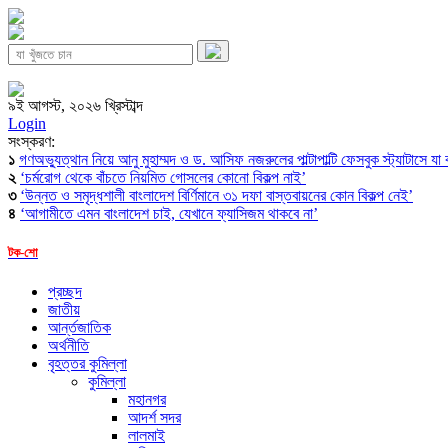
৯ই আগস্ট, ২০২৬ খ্রিস্টাব্দ
Login
সংস্করণ:
১
গণঅভ্যুত্থান নিয়ে আনু মুহাম্মদ ও ড. আসিফ নজরুলের পাল্টাপাল্টি ফেসবুক স্ট্যাটাসে যা
২
‘চর্মরোগ থেকে বাঁচতে নিয়মিত গোসলের কোনো বিকল্প নাই’
৩
‘উন্নত ও সমৃদ্ধশালী বাংলাদেশ বির্ণিমানে ৩১ দফা বাস্তবায়নের কোন বিকল্প নেই’
৪
‘আগামীতে এমন বাংলাদেশ চাই, যেখানে ফ্যাসিজম থাকবে না’
টক-শো
প্রচ্ছদ
জাতীয়
আর্ন্তজাতিক
অর্থনীতি
বৃহত্তর কুমিল্লা
কুমিল্লা
মহানগর
আদর্শ সদর
লালমাই