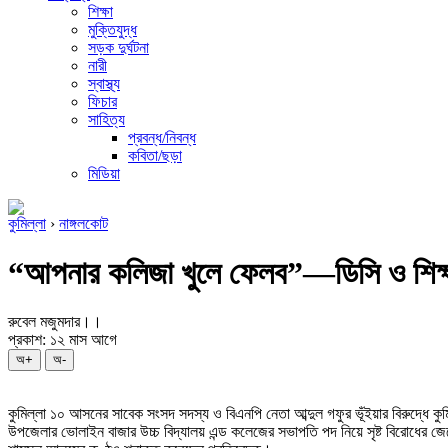
শিক্ষা
মুক্তিযুদ্ধ
সড়ক দুর্ঘটনা
নারী
স্বাস্থ্য
ফিচার
সাহিত্য
প্রবন্ধ/নিবন্ধ
কবিতা/ছড়া
মিডিয়া
কুমিল্লা
›
নাঙ্গলকোট
“আপনার কলিজা খুলে ফেলব”—ডিসি ও শিক্ষা 
রুবেল মজুমদার।।
প্রকাশ: ১২ মাস আগে
অ+
অ-
কুমিল্লা ১০ আসনের সাবেক সংসদ সদস্য ও বিএনপি নেতা আব্দুল গফুর ভূঁইয়ার বিরুদ্ধে 
উপজেলার ভোলাইন বাজার উচ্চ বিদ্যালয় এন্ড কলেজের সভাপতি পদ নিয়ে সৃষ্ট বিরোধের জে