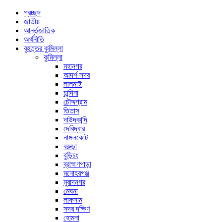
প্রচ্ছদ
জাতীয়
আর্ন্তজাতিক
অর্থনীতি
বৃহত্তর কুমিল্লা
কুমিল্লা
মহানগর
আদর্শ সদর
লালমাই
চান্দিনা
চৌদ্দগ্রাম
তিতাস
দাউদকান্দি
দেবিদ্বার
নাঙ্গলকোট
বরুড়া
বুড়িচং
ব্রাহ্মণপাড়া
মনোহরগঞ্জ
মুরাদনগর
মেঘনা
লাকসাম
সদর দক্ষিণ
হোমনা