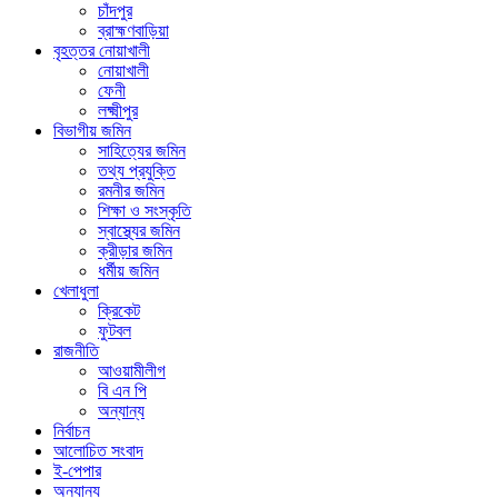
চাঁদপুর
ব্রাহ্মণবাড়িয়া
বৃহত্তর নোয়াখালী
নোয়াখালী
ফেনী
লক্ষ্মীপুর
বিভাগীয় জমিন
সাহিত্যের জমিন
তথ্য প্রযুক্তি
রমনীর জমিন
শিক্ষা ও সংস্কৃতি
স্বাস্থ্যের জমিন
ক্রীড়ার জমিন
ধর্মীয় জমিন
খেলাধুলা
ক্রিকেট
ফুটবল
রাজনীতি
আওয়ামীলীগ
বি এন পি
অন্যান্য
নির্বাচন
আলোচিত সংবাদ
ই-পেপার
অন্যান্য