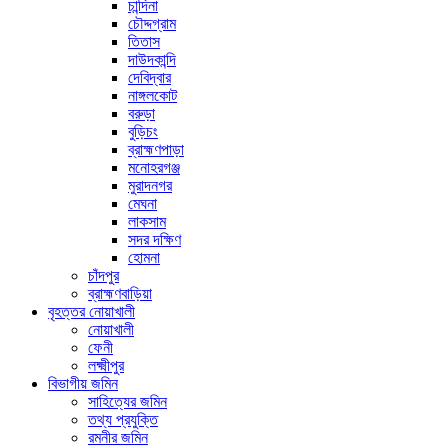
চান্দিনা
চৌদ্দগ্রাম
তিতাস
দাউদকান্দি
দেবিদ্বার
নাঙ্গলকোট
বরুড়া
বুড়িচং
ব্রাহ্মণপাড়া
মনোহরগঞ্জ
মুরাদনগর
মেঘনা
লাকসাম
সদর দক্ষিণ
হোমনা
চাঁদপুর
ব্রাহ্মণবাড়িয়া
বৃহত্তর নোয়াখালী
নোয়াখালী
ফেনী
লক্ষ্মীপুর
বিভাগীয় জমিন
সাহিত্যের জমিন
তথ্য প্রযুক্তি
রমনীর জমিন