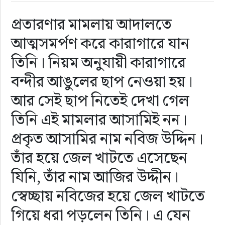
প্রতারণার মামলায় আদালতে
রাজনীতি
আত্মসমর্পণ করে কারাগারে যান
নির্বাচন
তিনি। নিয়ম অনুযায়ী কারাগারে
বন্দীর আঙুলের ছাপ নেওয়া হয়।
আলোচিত সংবাদ
আর সেই ছাপ নিতেই দেখা গেল
ই-পেপার
তিনি এই মামলার আসামিই নন।
অন্যান্য
প্রকৃত আসামির নাম নবিজ উদ্দিন।
তাঁর হয়ে জেল খাটতে এসেছেন
যিনি, তাঁর নাম আজির উদ্দীন।
স্বেচ্ছায় নবিজের হয়ে জেল খাটতে
গিয়ে ধরা পড়লেন তিনি। এ যেন