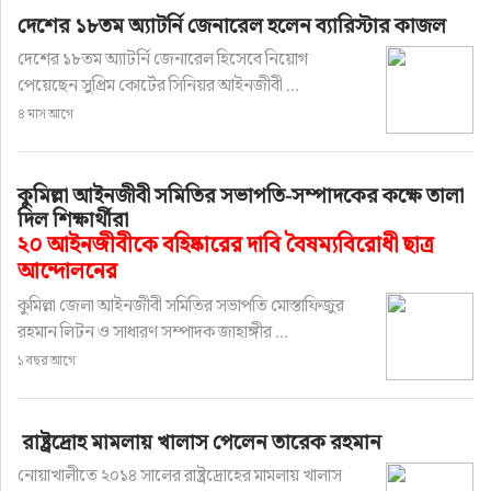
দেশের ১৮তম অ্যাটর্নি জেনারেল হলেন ব্যারিস্টার কাজল
দেশের ১৮তম অ্যাটর্নি জেনারেল হিসেবে নিয়োগ
পেয়েছেন সুপ্রিম কোর্টের সিনিয়র আইনজীবী ...
৪ মাস আগে
কুমিল্লা আইনজীবী সমিতির সভাপতি-সম্পাদকের কক্ষে তালা
দিল শিক্ষার্থীরা
২০ আইনজীবীকে বহিষ্কারের দাবি বৈষম্যবিরোধী ছাত্র
আন্দোলনের
কুমিল্লা জেলা আইনজীবী সমিতির সভাপতি মোস্তাফিজুর
রহমান লিটন ও সাধারণ সম্পাদক জাহাঙ্গীর ...
১ বছর আগে
রাষ্ট্রদ্রোহ মামলায় খালাস পেলেন তারেক রহমান
নোয়াখালীতে ২০১৪ সালের রাষ্ট্রদ্রোহের মামলায় খালাস