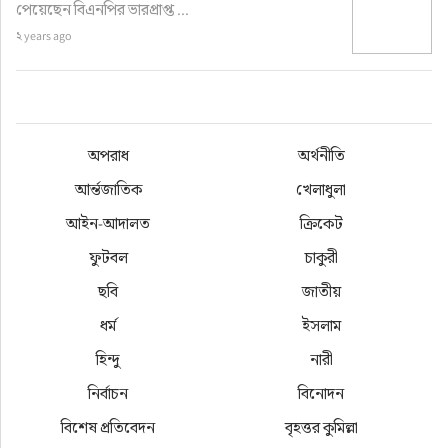
পেয়েছেন বিএনপির ভারপ্রাপ্ত ...
২ years ago
অপরাধ
অর্থনীতি
আর্ন্তজাতিক
খেলাধুলা
আইন-আদালত
ক্রিকেট
ফুটবল
চাকুরী
ছবি
জাতীয়
ধর্ম
ইসলাম
হিন্দু
নারী
নির্বাচন
বিনোদন
বিশেষ প্রতিবেদন
বৃহত্তর কুমিল্লা