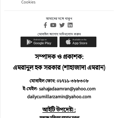
Cookies
আমাদের সঙ্গে থাকুন
মোবাইল অ্যাপস ডাউনলোড করুন
সম্পাদক ও প্রকাশক:
এমরানুল হক সরকার (শাহাজাদা এমরান)
মোবাইল ফোন: ০১৭১১-৩৮৮৩০৮
ই-মেইল- sahajadaamran@yahoo.com
dailycumillarzamin@yahoo.com
আইটি উপদেষ্টা :
অধ্যক্ষ মজিবুর রহমান মুকুল