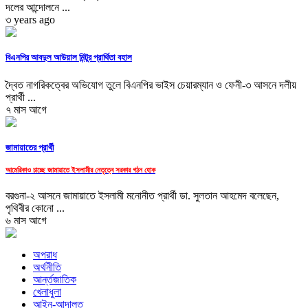
দলের আন্দোলনে ...
৩ years ago
বিএনপির আবদুল আউয়াল মিন্টুর প্রার্থিতা বহাল
দ্বৈত নাগরিকত্বের অভিযোগ তুলে বিএনপির ভাইস চেয়ারম্যান ও ফেনী-৩ আসনে দলীয়
প্রার্থী ...
৭ মাস আগে
জামায়াতের প্রার্থী
আমেরিকাও চাচ্ছে জামায়াতে ইসলামীর নেতৃত্বে সরকার গঠন হোক
বরগুনা-২ আসনে জামায়াতে ইসলামী মনোনীত প্রার্থী ডা. সুলতান আহমেদ বলেছেন,
পৃথিবীর কোনো ...
৬ মাস আগে
অপরাধ
অর্থনীতি
আর্ন্তজাতিক
খেলাধুলা
আইন-আদালত