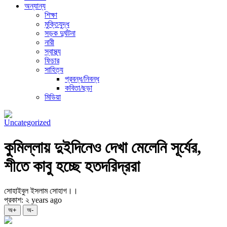
অন্যান্য
শিক্ষা
মুক্তিযুদ্ধ
সড়ক দুর্ঘটনা
নারী
স্বাস্থ্য
ফিচার
সাহিত্য
প্রবন্ধ/নিবন্ধ
কবিতা/ছড়া
মিডিয়া
Uncategorized
কুমিল্লায় দুইদিনেও দেখা মেলেনি সূর্যের,
শীতে কাবু হচ্ছে হতদরিদ্ররা
সোহাইবুল ইসলাম সোহাগ।।
প্রকাশ: ২ years ago
অ+
অ-