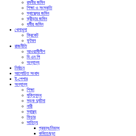
রমনীর জমিন
শিক্ষা ও সংস্কৃতি
স্বাস্থ্যের জমিন
ক্রীড়ার জমিন
ধর্মীয় জমিন
খেলাধুলা
ক্রিকেট
ফুটবল
রাজনীতি
আওয়ামীলীগ
বি এন পি
অন্যান্য
নির্বাচন
আলোচিত সংবাদ
ই-পেপার
অন্যান্য
শিক্ষা
মুক্তিযুদ্ধ
সড়ক দুর্ঘটনা
নারী
স্বাস্থ্য
ফিচার
সাহিত্য
প্রবন্ধ/নিবন্ধ
কবিতা/ছড়া