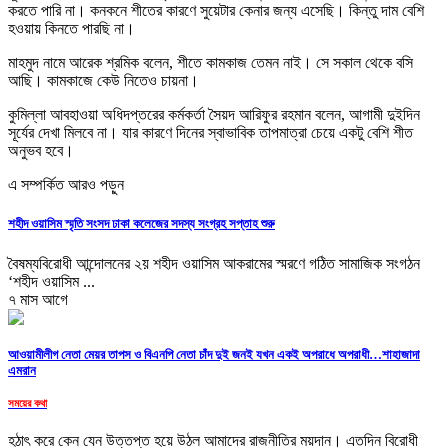
করতে পারি না। কনকনে শীতের কারণে সুয়েটার কেনার জন্য এসেছি। কিন্তু দাম বেশি
হওয়ায় কিনতে পারছি না।
মাহমুদ নামে আরেক শ্রমিক বলেন, শীতে কামকাজ তেমন নাই। সে সকাল থেকে বসি
আছি। কামকাজে কেউ নিতেও চায়না।
কুমিল্লা আবহাওয়া অধিদপ্তরের কর্মকর্তা সৈয়দ আরিফুর রহমান বলেন, আগামী দুইদিন
সূর্যের দেখা মিলবে না। যার কারণে দিনের স্বাভাবিক তাপমাত্রা চেয়ে একটু বেশি শীত
অনুভব হবে।
এ সম্পর্কিত আরও পড়ুন
শহীদ ওয়াসিম স্মৃতি সংসদ ঢাকা কলেজের সদস্য সংগ্রহ সপ্তাহ শুরু
বৈষম্যবিরোধী আন্দোলনের ২য় শহীদ ওয়াসিম আকরামের স্মরণে গঠিত সামাজিক সংগঠন
‘শহীদ ওয়াসিম ...
৭ মাস আগে
আওয়ামীলীগ নেতা মেয়র তাপস ও বিএনপি নেতা চাঁদ দুই জনই যখন একই অপরাধে অপরাধী…শাহাজাদা
এমরান
সময়ের কথা
হঠাৎ করে কেন যেন উত্তপ্ত হয়ে উঠল আমাদের রাজনীতির ময়দান। এতদিন বিরোধী