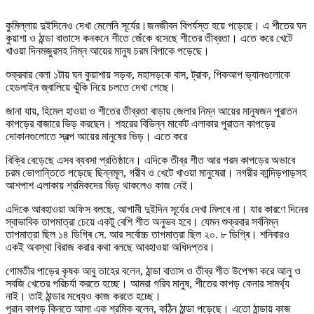
কুমিল্লায় দুইদিনেও দেখা মেলেনি সূর্যের।জনজীবন বিপর্যস্ত হয়ে পড়েছে। এ শীতের ঘন
কুয়াশা ও ঠান্ডা বাতাসে কনকনে শীতে জেঁকে বসেছে শীতের তীব্রতা। এতে করে খেটে
খাওয়া দিনমজুরসহ নিম্ন আয়ের মানুষ চরম বিপাকে পড়েছে।
শুক্রবার বেলা ১টায় ঘন কুয়াশায় সড়ক, মহাসড়কে বাস, ট্রাক, পিকআপ ভ্যানগুলোকে
হেডলাইন জ্বালিয়ে ঝুঁকি নিয়ে চলতে দেখা গেছে।
জানা যায়, হিমেল হাওয়া ও শীতের তীব্রতা বাড়ায় জেলার নিম্ন আয়ের মানুষজন পুরাতন
কাপড়ের বাজারে ভিড় করছেন। শহরের বিভিন্ন মার্কেট এলাকার পুরাতন কাপড়ের
দোকানগুলোতে স্বল্প আয়ের মানুষের ভিড়। এতে করে
বিক্রি বেড়েছে এসব ব্যবসা প্রতিষ্ঠানে। এদিকে তীব্র শীত আর গরম কাপড়ের অভাবে
চরম ভোগান্তিতে পড়েছে ছিন্নমূল, গরীব ও খেটে খাওয়া মানুষেরা। নগরীর কান্দিড়পাড়সহ
আশপাশ এলাকায় শ্রমিকদের ভিড় থাকলেও কাজ নেই।
এদিকে আবহাওয়া অফিস বলছে, আগামী দুইদিন সূর্যের দেখা মিলবে না। যার কারণে দিনের
স্বাভাবিক তাপমাত্রা চেয়ে একটু বেশি শীত অনুভব হবে। যেমন শুক্রবার সর্বনিম্ন
তাপমাত্রা ছিল ১৪ ডিগ্ৰি সে. আর সর্বোচ্চ তাপমাত্রা ছিল ২০. ৮ ডিগ্ৰি। শনিবারও
একই অবস্থা বিরাজ করার কথা বলছে আবহাওয়া অধিদপ্তর।
গোমতীর পাড়ের কৃষক আবু তাহের বলেন, ঠান্ডা বাতাস ও তীব্র শীত উপেক্ষা করে আলু ও
সবজি খেতের পরিচর্যা করতে হচ্ছে। আমরা গরিব মানুষ, শীতের কাপড় কেনার সামর্থ্য
নাই। তাই ঠান্ডার মধ্যেও কাজ করতে হচ্ছে।
পুরান কাপড় কিনতে আসা এক শ্রমিক বলেন, কঠিন ঠান্ডা পড়েছে। এতো ঠান্ডায় কাজ