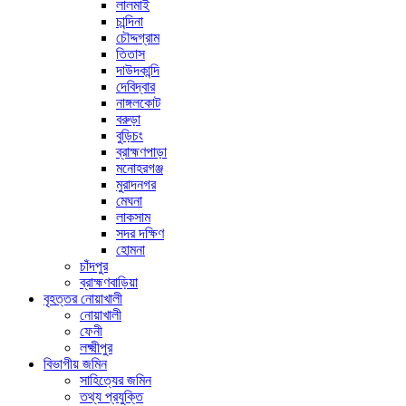
লালমাই
চান্দিনা
চৌদ্দগ্রাম
তিতাস
দাউদকান্দি
দেবিদ্বার
নাঙ্গলকোট
বরুড়া
বুড়িচং
ব্রাহ্মণপাড়া
মনোহরগঞ্জ
মুরাদনগর
মেঘনা
লাকসাম
সদর দক্ষিণ
হোমনা
চাঁদপুর
ব্রাহ্মণবাড়িয়া
বৃহত্তর নোয়াখালী
নোয়াখালী
ফেনী
লক্ষ্মীপুর
বিভাগীয় জমিন
সাহিত্যের জমিন
তথ্য প্রযুক্তি