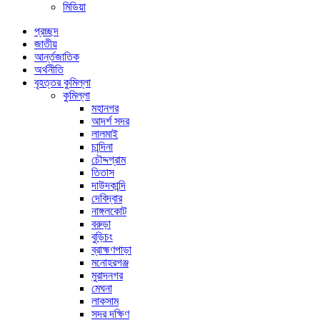
মিডিয়া
প্রচ্ছদ
জাতীয়
আর্ন্তজাতিক
অর্থনীতি
বৃহত্তর কুমিল্লা
কুমিল্লা
মহানগর
আদর্শ সদর
লালমাই
চান্দিনা
চৌদ্দগ্রাম
তিতাস
দাউদকান্দি
দেবিদ্বার
নাঙ্গলকোট
বরুড়া
বুড়িচং
ব্রাহ্মণপাড়া
মনোহরগঞ্জ
মুরাদনগর
মেঘনা
লাকসাম
সদর দক্ষিণ