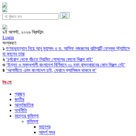
৯ই আগস্ট, ২০২৬ খ্রিস্টাব্দ
Login
সংস্করণ:
১
গণঅভ্যুত্থান নিয়ে আনু মুহাম্মদ ও ড. আসিফ নজরুলের পাল্টাপাল্টি ফেসবুক স্ট্যাটাসে
যা বললেন তারা
২
‘চর্মরোগ থেকে বাঁচতে নিয়মিত গোসলের কোনো বিকল্প নাই’
৩
‘উন্নত ও সমৃদ্ধশালী বাংলাদেশ বির্ণিমানে ৩১ দফা বাস্তবায়নের কোন বিকল্প নেই’
৪
‘আগামীতে এমন বাংলাদেশ চাই, যেখানে ফ্যাসিজম থাকবে না’
টক-শো
প্রচ্ছদ
জাতীয়
আর্ন্তজাতিক
অর্থনীতি
বৃহত্তর কুমিল্লা
কুমিল্লা
মহানগর
আদর্শ সদর