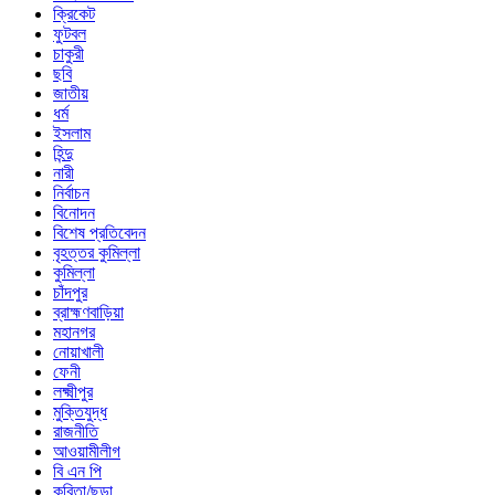
ক্রিকেট
ফুটবল
চাকুরী
ছবি
জাতীয়
ধর্ম
ইসলাম
হিন্দু
নারী
নির্বাচন
বিনোদন
বিশেষ প্রতিবেদন
বৃহত্তর কুমিল্লা
কুমিল্লা
চাঁদপুর
ব্রাহ্মণবাড়িয়া
মহানগর
নোয়াখালী
ফেনী
লক্ষ্মীপুর
মুক্তিযুদ্ধ
রাজনীতি
আওয়ামীলীগ
বি এন পি
কবিতা/ছড়া