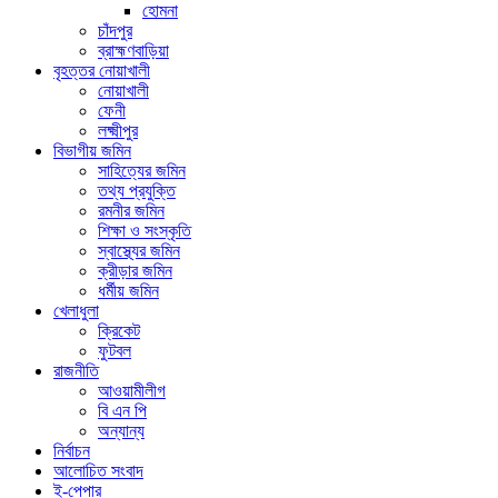
হোমনা
চাঁদপুর
ব্রাহ্মণবাড়িয়া
বৃহত্তর নোয়াখালী
নোয়াখালী
ফেনী
লক্ষ্মীপুর
বিভাগীয় জমিন
সাহিত্যের জমিন
তথ্য প্রযুক্তি
রমনীর জমিন
শিক্ষা ও সংস্কৃতি
স্বাস্থ্যের জমিন
ক্রীড়ার জমিন
ধর্মীয় জমিন
খেলাধুলা
ক্রিকেট
ফুটবল
রাজনীতি
আওয়ামীলীগ
বি এন পি
অন্যান্য
নির্বাচন
আলোচিত সংবাদ
ই-পেপার