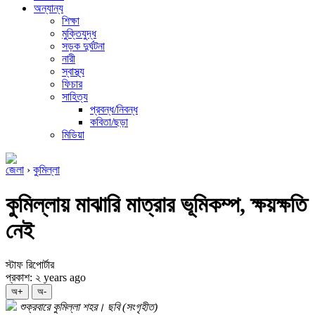
অন্যান্য
শিক্ষা
মুক্তিযুদ্ধ
সড়ক দুর্ঘটনা
নারী
স্বাস্থ্য
ফিচার
সাহিত্য
প্রবন্ধ/নিবন্ধ
কবিতা/ছড়া
মিডিয়া
জেলা
›
কুমিল্লা
কুমিল্লায় মাঝারি মাত্রার ভূমিকম্প, ক্ষয়ক্ষতি
নেই
স্টাফ রিপোর্টার
প্রকাশ: ২ years ago
অ+
অ-
শুক্রবারে কুমিল্লা শহর। ছবি (সংগৃহীত)