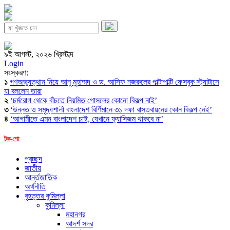
৯ই আগস্ট, ২০২৬ খ্রিস্টাব্দ
Login
সংস্করণ:
১
গণঅভ্যুত্থান নিয়ে আনু মুহাম্মদ ও ড. আসিফ নজরুলের পাল্টাপাল্টি ফেসবুক স্ট্যাটাসে
যা বললেন তারা
২
‘চর্মরোগ থেকে বাঁচতে নিয়মিত গোসলের কোনো বিকল্প নাই’
৩
‘উন্নত ও সমৃদ্ধশালী বাংলাদেশ বির্ণিমানে ৩১ দফা বাস্তবায়নের কোন বিকল্প নেই’
৪
‘আগামীতে এমন বাংলাদেশ চাই, যেখানে ফ্যাসিজম থাকবে না’
টক-শো
প্রচ্ছদ
জাতীয়
আর্ন্তজাতিক
অর্থনীতি
বৃহত্তর কুমিল্লা
কুমিল্লা
মহানগর
আদর্শ সদর