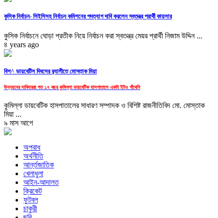
কুসিক নির্বাচন- সিইসিসহ নির্বাচন কমিশনের পদত্যাগ দাবি করলেন স্বতন্ত্র প্রার্থী কায়সার
কুসিক নির্বাচনে ঘোড়া প্রতীক নিয়ে নির্বাচন করা স্বতন্ত্র মেয়র প্রার্থী নিজাম উদ্দিন ...
৪ years ago
বিশ^ ডায়বেটিস দিবসের র‌্যালীতে মোস্তাক মিয়া
উন্নয়নের দাবিদাররা গত ১৭ বছর কুমিল্লা ডায়বেটিক হাসপাতালে একটা ইটও গাঁথেনি
কুমিল্লা ডায়বেটিক হাসপাতালের সাধারণ সম্পাদক ও বিশিষ্ট রাজনীতিবিদ মো. মোস্তাক
মিয়া ...
৯ মাস আগে
অপরাধ
অর্থনীতি
আর্ন্তজাতিক
খেলাধুলা
আইন-আদালত
ক্রিকেট
ফুটবল
চাকুরী
ছবি