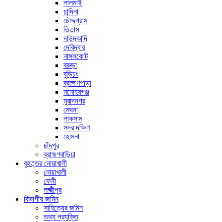
লালমাই
চান্দিনা
চৌদ্দগ্রাম
তিতাস
দাউদকান্দি
দেবিদ্বার
নাঙ্গলকোট
বরুড়া
বুড়িচং
ব্রাহ্মণপাড়া
মনোহরগঞ্জ
মুরাদনগর
মেঘনা
লাকসাম
সদর দক্ষিণ
হোমনা
চাঁদপুর
ব্রাহ্মণবাড়িয়া
বৃহত্তর নোয়াখালী
নোয়াখালী
ফেনী
লক্ষ্মীপুর
বিভাগীয় জমিন
সাহিত্যের জমিন
তথ্য প্রযুক্তি