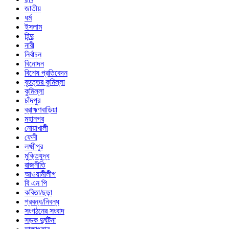
জাতীয়
ধর্ম
ইসলাম
হিন্দু
নারী
নির্বাচন
বিনোদন
বিশেষ প্রতিবেদন
বৃহত্তর কুমিল্লা
কুমিল্লা
চাঁদপুর
ব্রাহ্মণবাড়িয়া
মহানগর
নোয়াখালী
ফেনী
লক্ষ্মীপুর
মুক্তিযুদ্ধ
রাজনীতি
আওয়ামীলীগ
বি এন পি
কবিতা/ছড়া
প্রবন্ধ/নিবন্ধ
সংগঠনের সংবাদ
সড়ক দুর্ঘটনা