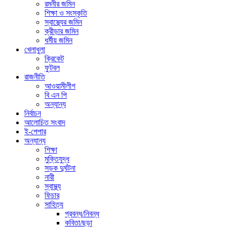
রমনীর জমিন
শিক্ষা ও সংস্কৃতি
স্বাস্থ্যের জমিন
ক্রীড়ার জমিন
ধর্মীয় জমিন
খেলাধুলা
ক্রিকেট
ফুটবল
রাজনীতি
আওয়ামীলীগ
বি এন পি
অন্যান্য
নির্বাচন
আলোচিত সংবাদ
ই-পেপার
অন্যান্য
শিক্ষা
মুক্তিযুদ্ধ
সড়ক দুর্ঘটনা
নারী
স্বাস্থ্য
ফিচার
সাহিত্য
প্রবন্ধ/নিবন্ধ
কবিতা/ছড়া