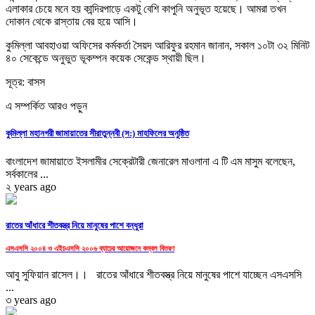
এলাকার চেয়ে মনে হয় কান্দিরপাড়ে একটু বেশি কাপুনি অনুভূত হয়েছে। আমরা তখন
দোকান থেকে রাস্তায় বের হয়ে আসি।
কুমিল্লা আবহাওয়া অফিসের কর্মকর্তা সৈয়দ আরিফুর রহমান জানান, সকাল ১০টা ৩২ মিনিট
৪০ সেকেন্ডে অনুভুত ভূকম্পন কয়েক সেকেন্ড স্থায়ী ছিল।
সূত্র: বাসস
এ সম্পর্কিত আরও পড়ুন
কুমিল্লা মহানগরী জামায়াতের সীরাতুন্নবী (স:) মাহফিলের অনুষ্ঠিত
বাংলাদেশ জামায়াতে ইসলামীর সেক্রেটারী জেনারেল মাওলানা এ টি এম মাসুম বলেছেন,
সর্বকালের ...
২ years ago
রাতের আঁধারে শীতবস্ত্র নিয়ে মানুষের পাশে বন্ধুরা
এসএসসি ২০০৪ ও এইচএসসি ২০০৬ ব্যাচের আয়োজনে কম্বল বিতরণ
আবু সুফিয়ান রাসেল।। রাতের আঁধারে শীতবস্ত্র নিয়ে মানুষের পাশে যাচ্ছেন এসএসসি
...
৩ years ago