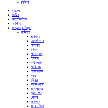
মিডিয়া
প্রচ্ছদ
জাতীয়
আর্ন্তজাতিক
অর্থনীতি
বৃহত্তর কুমিল্লা
কুমিল্লা
মহানগর
আদর্শ সদর
লালমাই
চান্দিনা
চৌদ্দগ্রাম
তিতাস
দাউদকান্দি
দেবিদ্বার
নাঙ্গলকোট
বরুড়া
বুড়িচং
ব্রাহ্মণপাড়া
মনোহরগঞ্জ
মুরাদনগর
মেঘনা
লাকসাম
সদর দক্ষিণ