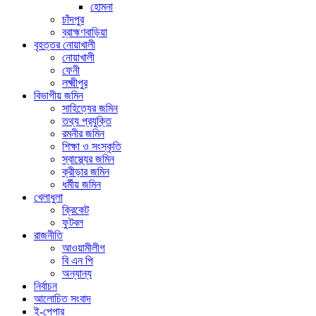
হোমনা
চাঁদপুর
ব্রাহ্মণবাড়িয়া
বৃহত্তর নোয়াখালী
নোয়াখালী
ফেনী
লক্ষ্মীপুর
বিভাগীয় জমিন
সাহিত্যের জমিন
তথ্য প্রযুক্তি
রমনীর জমিন
শিক্ষা ও সংস্কৃতি
স্বাস্থ্যের জমিন
ক্রীড়ার জমিন
ধর্মীয় জমিন
খেলাধুলা
ক্রিকেট
ফুটবল
রাজনীতি
আওয়ামীলীগ
বি এন পি
অন্যান্য
নির্বাচন
আলোচিত সংবাদ
ই-পেপার