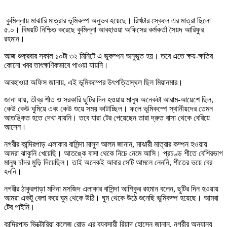
কুমিল্লায় মাঝারি মাত্রার ভূমিকম্প অনুভব হয়েছে। রিখটার স্কেলে এর মাত্রা ছিলো
৫.০। বিষয়টি নিশ্চিত করেছে কুমিল্লা আবহাওয়া অফিসের কর্মকর্তা সৈয়দ আরিফুর
রহমান।
আজ শুক্রবার সকাল ১০টা ৩২ মিনিটে এ ভূকম্পন অনুভূত হয়। তবে এতে ক্ষয়-ক্ষতির
কোনো খবর তাৎক্ষণিকভাবে পাওয়া যায়নি।
আবহাওয়া অফিস জানায়, এই ভূমিকম্পের উৎপত্তিস্থল ছিল মিয়ানমার।
জানা যায়, তীব্র শীত ও সরকারি ছুটির দিন হওয়ায় মানুষ অনেকটা আরাম-আয়েশে ছিল,
কেউ কেউ ঘুমিয়ে এবং কেউ শুয়ে সময় কাটাচ্ছিল। ফলে ভূমিকম্পে স্থানীয়দের তেমন
আতঙ্কিত হতে দেখা যায়নি। তবে যারা টের পেয়েছেন তারা দ্রুত বাসা থেকে বেরিয়ে
আসেন।
নগরীর কান্দিরপাড় এলাকার বাসিন্দা মাসুদ আলম জানান, মাঝারী মাত্রার কম্পন হওয়ায়
আমরা ঝাকুনি খেয়েছি। আতঙ্কে বাসা থেকে নিচে নেমে আসি। প্রচণ্ড শীতে বেশিরভাগ
মানুষ চাঁদর মুড়ি দিয়েছিল। তাই অনেকই আবার সেটি আমলে নেননি, শীতের ভয়ে বের
হননি।
নগরীর ঠাকুরপাড়া মদিনা মসজিদ এলাকার বাসিন্দা আশিকুর রহমান বলেন, ছুটির দিন হওয়ায়
আমরা একটু বেলা করে ঘুম থেকে উঠি। ঘুম থেকে উঠে শুনেছি ভূমিকম্প হয়েছে। আমরা
টের পাইনি।
কান্দিরপাড় ভিক্টোরিয়া কলেজ রোড এর ব্যবসায়ী রিয়াদ হোসেন জানান, নগরীর অন্যান্য