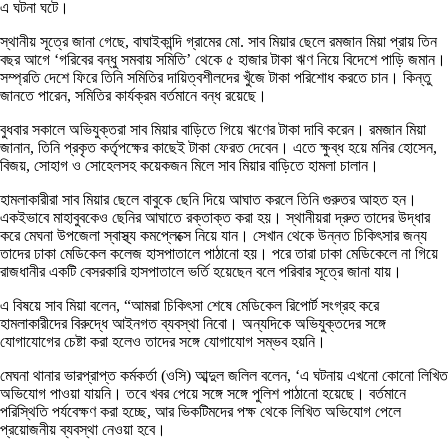
এ ঘটনা ঘটে।
স্থানীয় সূত্রে জানা গেছে, বাঘাইকান্দি গ্রামের মো. সাব মিয়ার ছেলে রমজান মিয়া প্রায় তিন
বছর আগে ‘গরিবের বন্ধু সমবায় সমিতি’ থেকে ৫ হাজার টাকা ঋণ নিয়ে বিদেশে পাড়ি জমান।
সম্প্রতি দেশে ফিরে তিনি সমিতির দায়িত্বশীলদের খুঁজে টাকা পরিশোধ করতে চান। কিন্তু
জানতে পারেন, সমিতির কার্যক্রম বর্তমানে বন্ধ রয়েছে।
বুধবার সকালে অভিযুক্তরা সাব মিয়ার বাড়িতে গিয়ে ঋণের টাকা দাবি করেন। রমজান মিয়া
জানান, তিনি প্রকৃত কর্তৃপক্ষের কাছেই টাকা ফেরত দেবেন। এতে ক্ষুব্ধ হয়ে মনির হোসেন,
বিজয়, সোহাগ ও সোহেলসহ কয়েকজন মিলে সাব মিয়ার বাড়িতে হামলা চালান।
হামলাকারীরা সাব মিয়ার ছেলে বাবুকে ছেনি দিয়ে আঘাত করলে তিনি গুরুতর আহত হন।
একইভাবে মাহাবুবকেও ছেনির আঘাতে রক্তাক্ত করা হয়। স্থানীয়রা দ্রুত তাদের উদ্ধার
করে মেঘনা উপজেলা স্বাস্থ্য কমপ্লেক্সে নিয়ে যান। সেখান থেকে উন্নত চিকিৎসার জন্য
তাদের ঢাকা মেডিকেল কলেজ হাসপাতালে পাঠানো হয়। পরে তারা ঢাকা মেডিকেলে না গিয়ে
রাজধানীর একটি বেসরকারি হাসপাতালে ভর্তি হয়েছেন বলে পরিবার সূত্রে জানা যায়।
এ বিষয়ে সাব মিয়া বলেন, “আমরা চিকিৎসা শেষে মেডিকেল রিপোর্ট সংগ্রহ করে
হামলাকারীদের বিরুদ্ধে আইনগত ব্যবস্থা নিবো। অন্যদিকে অভিযুক্তদের সঙ্গে
যোগাযোগের চেষ্টা করা হলেও তাদের সঙ্গে যোগাযোগ সম্ভব হয়নি।
মেঘনা থানার ভারপ্রাপ্ত কর্মকর্তা (ওসি) আব্দুল জলিল বলেন, ‘এ ঘটনায় এখনো কোনো লিখিত
অভিযোগ পাওয়া যায়নি। তবে খবর পেয়ে সঙ্গে সঙ্গে পুলিশ পাঠানো হয়েছে। বর্তমানে
পরিস্থিতি পর্যবেক্ষণ করা হচ্ছে, আর ভিকটিমদের পক্ষ থেকে লিখিত অভিযোগ পেলে
প্রয়োজনীয় ব্যবস্থা নেওয়া হবে।