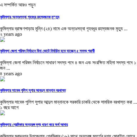
এ সম্পর্কিত আরও পড়ুন
কুমিল্লায় অন্তঃসত্বা গৃহবধূর রহস্যজনক মৃ*ত্যু
কুমিল্লার ব্রাহ্মণপাড়ায় মুন্নি (২৪) নামে এক অন্তঃসত্বা গৃহবধূর রহস্যজনক মৃত্যু ...
২ years ago
কুমিল্লা জেলা পরিষদ নির্বাচনে বিনা ভোটে নির্বাচিত হতে যাচ্ছেন ৫ সদস্য প্রার্থী
কুমিল্লা জেলা পরিষদ নির্বাচনে সাধারণ সদস্য পদে ৪ জন এবং সংরক্ষিত মহিলা সদস্য পদে ১
জন ...
৪ years ago
কুমিল্লার সাবেক পুলিশ সুপার আবদুল মান্নান বরখাস্ত
কুমিল্লার সাবেক পুলিশ সুপার আব্দুল মান্নানকে সরকারি চাকরি থেকে সাময়িক বরখাস্ত করা ...
১ বছর আগে
কুমিল্লায় প্রেমিকার অন্তরঙ্গ দৃশ্য ধারণ করে অর্থ আদায়
কুমিল্লার মুরাদনগর উপজেলায় প্রেমিকার (১৮) সাথে অন্তরঙ্গ মুহূর্তের দৃশ্য মোবাইল ফোনে