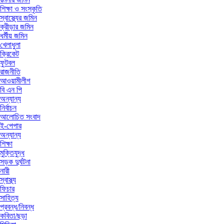
শিক্ষা ও সংস্কৃতি
স্বাস্থ্যের জমিন
ক্রীড়ার জমিন
ধর্মীয় জমিন
খেলাধুলা
ক্রিকেট
ফুটবল
রাজনীতি
আওয়ামীলীগ
বি এন পি
অন্যান্য
নির্বাচন
আলোচিত সংবাদ
ই-পেপার
অন্যান্য
শিক্ষা
মুক্তিযুদ্ধ
সড়ক দুর্ঘটনা
নারী
স্বাস্থ্য
ফিচার
সাহিত্য
প্রবন্ধ/নিবন্ধ
কবিতা/ছড়া