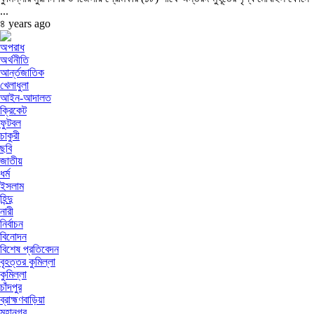
...
৪ years ago
অপরাধ
অর্থনীতি
আর্ন্তজাতিক
খেলাধুলা
আইন-আদালত
ক্রিকেট
ফুটবল
চাকুরী
ছবি
জাতীয়
ধর্ম
ইসলাম
হিন্দু
নারী
নির্বাচন
বিনোদন
বিশেষ প্রতিবেদন
বৃহত্তর কুমিল্লা
কুমিল্লা
চাঁদপুর
ব্রাহ্মণবাড়িয়া
মহানগর