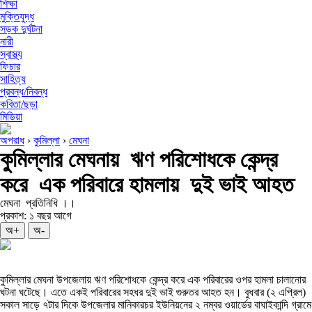
শিক্ষা
মুক্তিযুদ্ধ
সড়ক দুর্ঘটনা
নারী
স্বাস্থ্য
ফিচার
সাহিত্য
প্রবন্ধ/নিবন্ধ
কবিতা/ছড়া
মিডিয়া
অপরাধ
›
কুমিল্লা
›
মেঘনা
কুমিল্লার মেঘনায় ঋণ পরিশোধকে কেন্দ্র
করে এক পরিবারে হামলায় দুই ভাই আহত
মেঘনা প্রতিনিধি ।।
প্রকাশ: ১ বছর আগে
অ+
অ-
কুমিল্লার মেঘনা উপজেলায় ঋণ পরিশোধকে কেন্দ্র করে এক পরিবারের ওপর হামলা চালানোর
ঘটনা ঘটেছে। এতে একই পরিবারের সহধর দুই ভাই গুরুতর আহত হন। বুধবার (২ এপ্রিল)
সকাল সাড়ে ৭টার দিকে উপজেলার মানিকারচর ইউনিয়নের ২ নম্বর ওয়ার্ডের বাঘাইকান্দি গ্রামে