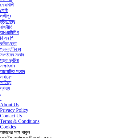
নোয়াখালী
ফেনী
লক্ষ্মীপুর
মুক্তিযুদ্ধ
রাজনীতি
আওয়ামীলীগ
বি এন পি
কবিতা/ছড়া
প্রবন্ধ/নিবন্ধ
সংগঠনের সংবাদ
সড়ক দুর্ঘটনা
সাক্ষাৎকার
আলোচিত সংবাদ
সারাদেশ
সাহিত্য
স্বাস্থ্য
.
..
About Us
Privacy Policy
Contact Us
Terms & Conditions
Cookies
আমাদের সঙ্গে থাকুন
মোবাইল অ্যাপস ডাউনলোড করুন