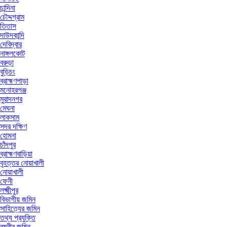
চান্দিনা
চৌদ্দগ্রাম
তিতাস
দাউদকান্দি
দেবিদ্বার
নাঙ্গলকোট
বরুড়া
বুড়িচং
ব্রাহ্মণপাড়া
মনোহরগঞ্জ
মুরাদনগর
মেঘনা
লাকসাম
সদর দক্ষিণ
হোমনা
চাঁদপুর
ব্রাহ্মণবাড়িয়া
বৃহত্তর নোয়াখালী
নোয়াখালী
ফেনী
লক্ষ্মীপুর
বিভাগীয় জমিন
সাহিত্যের জমিন
তথ্য প্রযুক্তি
রমনীর জমিন