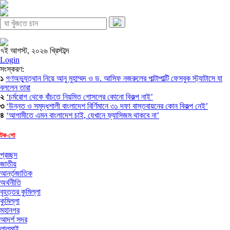
৭ই আগস্ট, ২০২৬ খ্রিস্টাব্দ
Login
সংস্করণ:
১
গণঅভ্যুত্থান নিয়ে আনু মুহাম্মদ ও ড. আসিফ নজরুলের পাল্টাপাল্টি ফেসবুক স্ট্যাটাসে যা
বললেন তারা
২
‘চর্মরোগ থেকে বাঁচতে নিয়মিত গোসলের কোনো বিকল্প নাই’
৩
‘উন্নত ও সমৃদ্ধশালী বাংলাদেশ বির্ণিমানে ৩১ দফা বাস্তবায়নের কোন বিকল্প নেই’
৪
‘আগামীতে এমন বাংলাদেশ চাই, যেখানে ফ্যাসিজম থাকবে না’
টক-শো
প্রচ্ছদ
জাতীয়
আর্ন্তজাতিক
অর্থনীতি
বৃহত্তর কুমিল্লা
কুমিল্লা
মহানগর
আদর্শ সদর
লালমাই