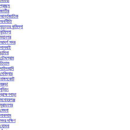
মিডিয়া
প্রচ্ছদ
জাতীয়
আর্ন্তজাতিক
অর্থনীতি
বৃহত্তর কুমিল্লা
কুমিল্লা
মহানগর
আদর্শ সদর
লালমাই
চান্দিনা
চৌদ্দগ্রাম
তিতাস
দাউদকান্দি
দেবিদ্বার
নাঙ্গলকোট
বরুড়া
বুড়িচং
ব্রাহ্মণপাড়া
মনোহরগঞ্জ
মুরাদনগর
মেঘনা
লাকসাম
সদর দক্ষিণ
হোমনা