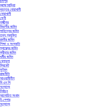
চাঁদপুর
ব্রাহ্মণবাড়িয়া
বৃহত্তর নোয়াখালী
নোয়াখালী
ফেনী
লক্ষ্মীপুর
বিভাগীয় জমিন
সাহিত্যের জমিন
তথ্য প্রযুক্তি
রমনীর জমিন
শিক্ষা ও সংস্কৃতি
স্বাস্থ্যের জমিন
ক্রীড়ার জমিন
ধর্মীয় জমিন
খেলাধুলা
ক্রিকেট
ফুটবল
রাজনীতি
আওয়ামীলীগ
বি এন পি
অন্যান্য
নির্বাচন
আলোচিত সংবাদ
ই-পেপার
অন্যান্য