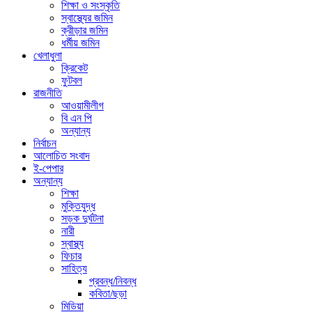
শিক্ষা ও সংস্কৃতি
স্বাস্থ্যের জমিন
ক্রীড়ার জমিন
ধর্মীয় জমিন
খেলাধুলা
ক্রিকেট
ফুটবল
রাজনীতি
আওয়ামীলীগ
বি এন পি
অন্যান্য
নির্বাচন
আলোচিত সংবাদ
ই-পেপার
অন্যান্য
শিক্ষা
মুক্তিযুদ্ধ
সড়ক দুর্ঘটনা
নারী
স্বাস্থ্য
ফিচার
সাহিত্য
প্রবন্ধ/নিবন্ধ
কবিতা/ছড়া
মিডিয়া