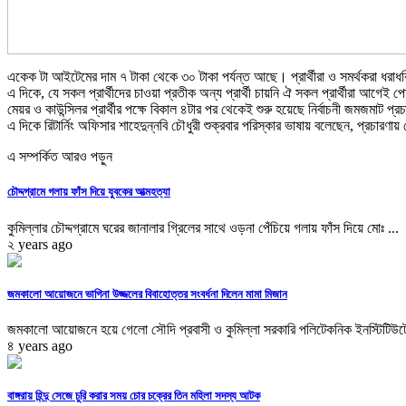
একেক টা আইটেমের দাম ৭ টাকা থেকে ৩০ টাকা পর্যন্ত আছে। প্রার্থীরা ও সমর্থকরা ধর
এ দিকে, যে সকল প্রার্থীদের চাওয়া প্রতীক অন্য প্রার্থী চায়নি ঐ সকল প্রার্থীরা আগেই
মেয়র ও কাউন্সিলর প্রার্থীর পক্ষে বিকাল ৪টার পর থেকেই শুরু হয়েছে নির্বাচনী জমজমাট প
এ দিকে রিটার্নিং অফিসার শাহেদুন্নবি চৌধুরী শুক্রবার পরিস্কার ভাষায় বলেছেন, প্রচ
এ সম্পর্কিত আরও পড়ুন
চৌদ্দগ্রামে গলায় ফাঁস দিয়ে যুবকের আত্মহত্যা
কুমিল্লার চৌদ্দগ্রামে ঘরের জানালার গ্রিলের সাথে ওড়না পেঁচিয়ে গলায় ফাঁস দিয়ে মোঃ ...
২ years ago
জমকালো আয়োজনে ভাগিনা উজ্জলের বিবাহোত্তর সংবর্ধনা দিলেন মামা মিজান
জমকালো আয়োজনে হয়ে গেলো সৌদি প্রবাসী ও কুমিল্লা সরকারি পলিটেকনিক ইনস্টিটিউটে
৪ years ago
বাঙ্গরায় হিন্দু সেজে চুরি করার সময় চোর চক্রের তিন মহিলা সদস্য আটক