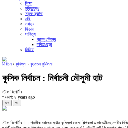
শিক্ষা
মুক্তিযুদ্ধ
সড়ক দুর্ঘটনা
নারী
স্বাস্থ্য
ফিচার
সাহিত্য
প্রবন্ধ/নিবন্ধ
কবিতা/ছড়া
মিডিয়া
নির্বাচন
›
কুমিল্লা
›
বৃহত্তর কুমিল্লা
কুসিক নির্বাচন : নির্বাচনী মৌসুমী হাট
স্টাফ রিপোর্টার
প্রকাশ: ৪ years ago
অ+
অ-
স্টাফ রিপোর্টার ।। প্রতীক বরাদ্দের স্থান কুমিল্লা জেলা শিল্পকলা একাডেমীসহ নগরীর 
প্রার্থী প্রতীক পেয়ে মিলনায়তন থেকে বের হচ্ছে আর অমনি মৌসুমী এই বিক্রেতারা গগন