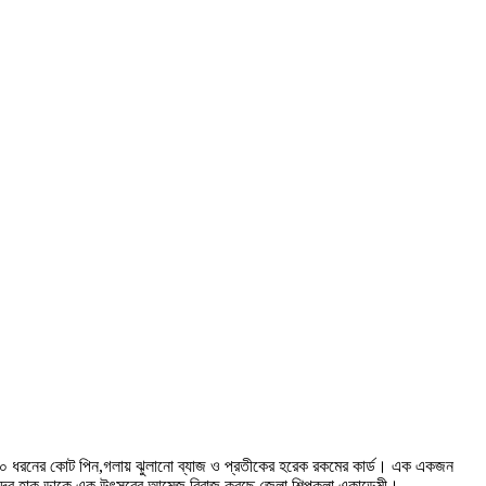
ের ১৫/২০ ধরনের কোট পিন,গলায় ঝুলানো ব্যাজ ও প্রতীকের হরেক রকমের কার্ড। এক একজন
ে। তাদের হাক ডাকে এক উৎসবের আমেজ বিরাজ করছে জেলা শিল্পকলা একাডেমী।