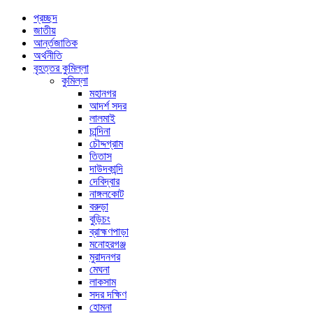
প্রচ্ছদ
জাতীয়
আর্ন্তজাতিক
অর্থনীতি
বৃহত্তর কুমিল্লা
কুমিল্লা
মহানগর
আদর্শ সদর
লালমাই
চান্দিনা
চৌদ্দগ্রাম
তিতাস
দাউদকান্দি
দেবিদ্বার
নাঙ্গলকোট
বরুড়া
বুড়িচং
ব্রাহ্মণপাড়া
মনোহরগঞ্জ
মুরাদনগর
মেঘনা
লাকসাম
সদর দক্ষিণ
হোমনা