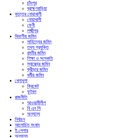
চাঁদপুর
ব্রাহ্মণবাড়িয়া
বৃহত্তর নোয়াখালী
নোয়াখালী
ফেনী
লক্ষ্মীপুর
বিভাগীয় জমিন
সাহিত্যের জমিন
তথ্য প্রযুক্তি
রমনীর জমিন
শিক্ষা ও সংস্কৃতি
স্বাস্থ্যের জমিন
ক্রীড়ার জমিন
ধর্মীয় জমিন
খেলাধুলা
ক্রিকেট
ফুটবল
রাজনীতি
আওয়ামীলীগ
বি এন পি
অন্যান্য
নির্বাচন
আলোচিত সংবাদ
ই-পেপার
অন্যান্য