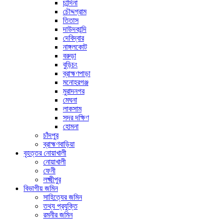
চান্দিনা
চৌদ্দগ্রাম
তিতাস
দাউদকান্দি
দেবিদ্বার
নাঙ্গলকোট
বরুড়া
বুড়িচং
ব্রাহ্মণপাড়া
মনোহরগঞ্জ
মুরাদনগর
মেঘনা
লাকসাম
সদর দক্ষিণ
হোমনা
চাঁদপুর
ব্রাহ্মণবাড়িয়া
বৃহত্তর নোয়াখালী
নোয়াখালী
ফেনী
লক্ষ্মীপুর
বিভাগীয় জমিন
সাহিত্যের জমিন
তথ্য প্রযুক্তি
রমনীর জমিন