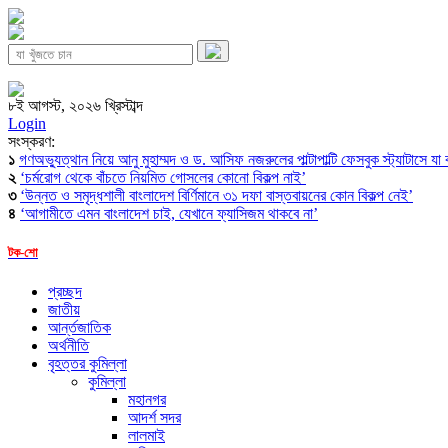
৮ই আগস্ট, ২০২৬ খ্রিস্টাব্দ
Login
সংস্করণ:
১
গণঅভ্যুত্থান নিয়ে আনু মুহাম্মদ ও ড. আসিফ নজরুলের পাল্টাপাল্টি ফেসবুক স্ট্যাটাসে যা
২
‘চর্মরোগ থেকে বাঁচতে নিয়মিত গোসলের কোনো বিকল্প নাই’
৩
‘উন্নত ও সমৃদ্ধশালী বাংলাদেশ বির্ণিমানে ৩১ দফা বাস্তবায়নের কোন বিকল্প নেই’
৪
‘আগামীতে এমন বাংলাদেশ চাই, যেখানে ফ্যাসিজম থাকবে না’
টক-শো
প্রচ্ছদ
জাতীয়
আর্ন্তজাতিক
অর্থনীতি
বৃহত্তর কুমিল্লা
কুমিল্লা
মহানগর
আদর্শ সদর
লালমাই