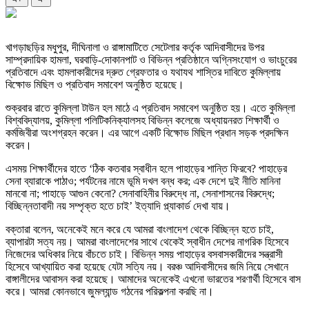
খাগড়াছড়ির মধুপুর, দীঘিনালা ও রাঙ্গামাটিতে সেটেলার কর্তৃক আদিবাসীদের উপর
সাম্প্রদায়িক হামলা, ঘরবাড়ি-দোকানপাট ও বিভিন্ন প্রতিষ্ঠানে অগ্নিসংযোগ ও ভাংচুরের
প্রতিবাদে এবং হামলাকারীদের দ্রুত গ্রেফতার ও যথাযথ শাস্তির দাবিতে কুমিল্লায়
বিক্ষোভ মিছিল ও প্রতিবাদ সমাবেশ অনুষ্ঠিত হয়েছে।
শুক্রবার রাতে কুমিল্লা টাউন হল মাঠে এ প্রতিবাদ সমাবেশ অনুষ্ঠিত হয়। এতে কুমিল্লা
বিশ্ববিদ্যালয়, কুমিল্লা পলিটিকনিক্যালসহ বিভিন্ন কলেজে অধ্যায়নরত শিক্ষার্থী ও
কর্মজিবীরা অংশগ্রহন করেন। এর আগে একটি বিক্ষোভ মিছিল প্রধান সড়ক প্রদক্ষিন
করেন।
এসময় শিক্ষার্থীদের হাতে ‘ঠিক কতবার স্বাধীন হলে পাহাড়ের শান্তি ফিরবে? পাহাড়ের
সেনা ব্যারাকে পাঠাও; পর্যটনের নামে ভূমি দখল বন্ধ কর; এক দেশে দুই নীতি মানিনা
মানবো না; পাহাড়ে আগুন কেনো? সেনাবাহিনীর বিরুদ্ধে না, সেনাশাসনের বিরুদ্ধে;
বিচ্ছিন্নতাবাদী নয় সম্পৃক্ত হতে চাই’ ইত্যাদি প্ল্যাকার্ড দেখা যায়।
বক্তারা বলেন, অনেকেই মনে করে যে আমরা বাংলাদেশ থেকে বিচ্ছিন্ন হতে চাই,
ব্যাপারটা সত্য নয়। আমরা বাংলাদেশের সাথে থেকেই স্বাধীন দেশের নাগরিক হিসেবে
নিজেদের অধিকার নিয়ে বাঁচতে চাই। বিভিন্ন সময় পাহাড়ের বসবাসকারীদের সন্ত্রাসী
হিসেবে আখ্যায়িত করা হয়েছে যেটা সত্যি নয়। বরঞ্চ আদিবাসীদের জমি নিয়ে সেখানে
বাঙ্গালীদের আবাসন করা হয়েছে। আমাদের অনেকেই এখনো ভারতের শরণার্থী হিসেবে বাস
করে। আমরা কোনভাবে জুমল্যান্ড গঠনের পরিকল্পনা করছি না।