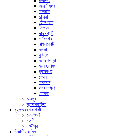
মহানগর
আদর্শ সদর
লালমাই
চান্দিনা
চৌদ্দগ্রাম
তিতাস
দাউদকান্দি
দেবিদ্বার
নাঙ্গলকোট
বরুড়া
বুড়িচং
ব্রাহ্মণপাড়া
মনোহরগঞ্জ
মুরাদনগর
মেঘনা
লাকসাম
সদর দক্ষিণ
হোমনা
চাঁদপুর
ব্রাহ্মণবাড়িয়া
বৃহত্তর নোয়াখালী
নোয়াখালী
ফেনী
লক্ষ্মীপুর
বিভাগীয় জমিন