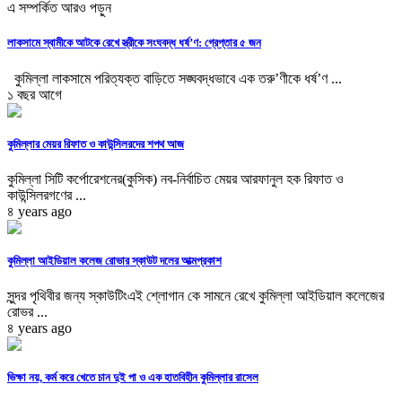
এ সম্পর্কিত আরও পড়ুন
লাকসামে স্বামীকে আটকে রেখে স্ত্রীকে সংঘবদ্ধ ধর্ষ’ণ: গ্রেপ্তার ৫ জন
কুমিল্লা লাকসামে পরিত্যক্ত বাড়িতে সঙ্ঘবদ্ধভাবে এক তরু’ণীকে ধর্ষ’ণ ...
১ বছর আগে
কুমিল্লার মেয়র রিফাত ও কাউন্সিলরদের শপথ আজ
কুমিল্লা সিটি কর্পোরেশনের(কুসিক) নব-নির্বাচিত মেয়র আরফানুল হক রিফাত ও
কাউন্সিলরগণের ...
৪ years ago
কুমিল্লা আইডিয়াল কলেজ রোভার স্কাউট দলের আত্মপ্রকাশ
সুন্দর পৃথিবীর জন্য স্কাউটিংএই শ্লোগান কে সামনে রেখে কুমিল্লা আইডিয়াল কলেজের
রোভর ...
৪ years ago
ভিক্ষা নয়, কর্ম করে খেতে চান দুই পা ও এক হাতবিহীন কুমিল্লার রাসেল