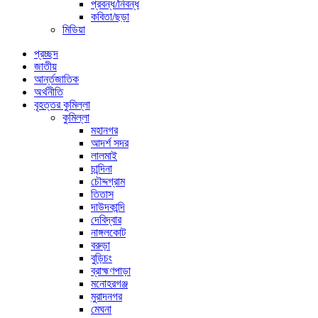
প্রবন্ধ/নিবন্ধ
কবিতা/ছড়া
মিডিয়া
প্রচ্ছদ
জাতীয়
আর্ন্তজাতিক
অর্থনীতি
বৃহত্তর কুমিল্লা
কুমিল্লা
মহানগর
আদর্শ সদর
লালমাই
চান্দিনা
চৌদ্দগ্রাম
তিতাস
দাউদকান্দি
দেবিদ্বার
নাঙ্গলকোট
বরুড়া
বুড়িচং
ব্রাহ্মণপাড়া
মনোহরগঞ্জ
মুরাদনগর
মেঘনা