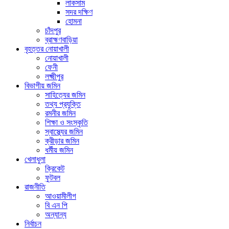
লাকসাম
সদর দক্ষিণ
হোমনা
চাঁদপুর
ব্রাহ্মণবাড়িয়া
বৃহত্তর নোয়াখালী
নোয়াখালী
ফেনী
লক্ষ্মীপুর
বিভাগীয় জমিন
সাহিত্যের জমিন
তথ্য প্রযুক্তি
রমনীর জমিন
শিক্ষা ও সংস্কৃতি
স্বাস্থ্যের জমিন
ক্রীড়ার জমিন
ধর্মীয় জমিন
খেলাধুলা
ক্রিকেট
ফুটবল
রাজনীতি
আওয়ামীলীগ
বি এন পি
অন্যান্য
নির্বাচন