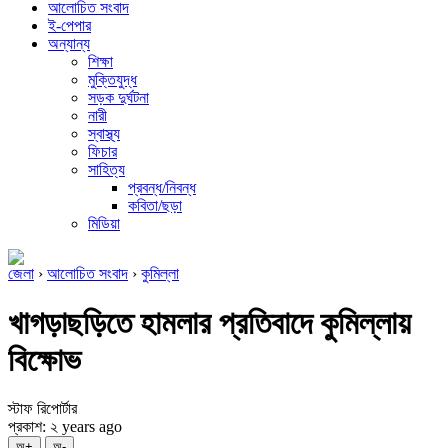
আলোচিত সংবাদ
ই-পেপার
অন্যান্য
শিক্ষা
মুক্তিযুদ্ধ
সড়ক দুর্ঘটনা
নারী
স্বাস্থ্য
ফিচার
সাহিত্য
প্রবন্ধ/নিবন্ধ
কবিতা/ছড়া
মিডিয়া
জেলা
›
আলোচিত সংবাদ
›
কুমিল্লা
খাগড়াছড়িতে হামলার প্রতিবাদে কুমিল্লায়
বিক্ষোভ
স্টাফ রিপোর্টার
প্রকাশ: ২ years ago
অ+
অ-