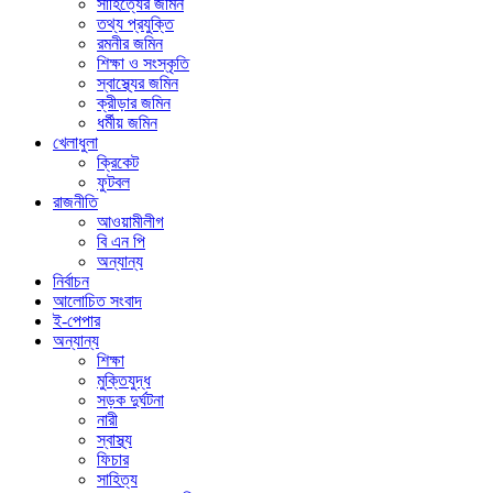
সাহিত্যের জমিন
তথ্য প্রযুক্তি
রমনীর জমিন
শিক্ষা ও সংস্কৃতি
স্বাস্থ্যের জমিন
ক্রীড়ার জমিন
ধর্মীয় জমিন
খেলাধুলা
ক্রিকেট
ফুটবল
রাজনীতি
আওয়ামীলীগ
বি এন পি
অন্যান্য
নির্বাচন
আলোচিত সংবাদ
ই-পেপার
অন্যান্য
শিক্ষা
মুক্তিযুদ্ধ
সড়ক দুর্ঘটনা
নারী
স্বাস্থ্য
ফিচার
সাহিত্য