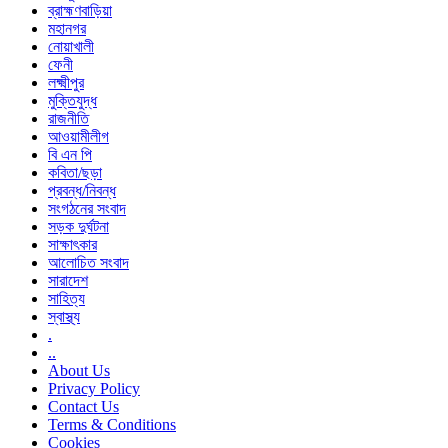
ব্রাহ্মণবাড়িয়া
মহানগর
নোয়াখালী
ফেনী
লক্ষ্মীপুর
মুক্তিযুদ্ধ
রাজনীতি
আওয়ামীলীগ
বি এন পি
কবিতা/ছড়া
প্রবন্ধ/নিবন্ধ
সংগঠনের সংবাদ
সড়ক দুর্ঘটনা
সাক্ষাৎকার
আলোচিত সংবাদ
সারাদেশ
সাহিত্য
স্বাস্থ্য
.
..
About Us
Privacy Policy
Contact Us
Terms & Conditions
Cookies