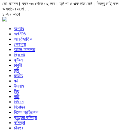
মো. রাসেল। বয়স ৩০ থেকে ৩২ হবে। দুই পা ও এক হাত নেই। কিন্তু তাই বলে
অসহায়ের মতো ...
১ বছর আগে
অপরাধ
অর্থনীতি
আর্ন্তজাতিক
খেলাধুলা
আইন-আদালত
ক্রিকেট
ফুটবল
চাকুরী
ছবি
জাতীয়
ধর্ম
ইসলাম
হিন্দু
নারী
নির্বাচন
বিনোদন
বিশেষ প্রতিবেদন
বৃহত্তর কুমিল্লা
কুমিল্লা
চাঁদপুর