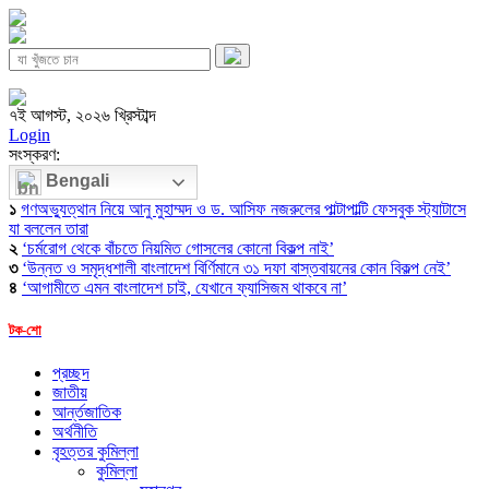
৭ই আগস্ট, ২০২৬ খ্রিস্টাব্দ
Login
সংস্করণ:
Bengali
১
গণঅভ্যুত্থান নিয়ে আনু মুহাম্মদ ও ড. আসিফ নজরুলের পাল্টাপাল্টি ফেসবুক স্ট্যাটাসে
যা বললেন তারা
২
‘চর্মরোগ থেকে বাঁচতে নিয়মিত গোসলের কোনো বিকল্প নাই’
৩
‘উন্নত ও সমৃদ্ধশালী বাংলাদেশ বির্ণিমানে ৩১ দফা বাস্তবায়নের কোন বিকল্প নেই’
৪
‘আগামীতে এমন বাংলাদেশ চাই, যেখানে ফ্যাসিজম থাকবে না’
টক-শো
প্রচ্ছদ
জাতীয়
আর্ন্তজাতিক
অর্থনীতি
বৃহত্তর কুমিল্লা
কুমিল্লা