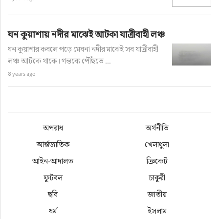
ঘন কুয়াশায় নদীর মাঝেই আটকা যাত্রীবাহী লঞ্চ
ঘন কুয়াশার কবলে পড়ে মেঘনা নদীর মাঝেই সব যাত্রীবাহী
লঞ্চ আটকে থাকে। গন্তব্যে পৌঁছতে ...
৪ years ago
অপরাধ
অর্থনীতি
আর্ন্তজাতিক
খেলাধুলা
আইন-আদালত
ক্রিকেট
ফুটবল
চাকুরী
ছবি
জাতীয়
ধর্ম
ইসলাম