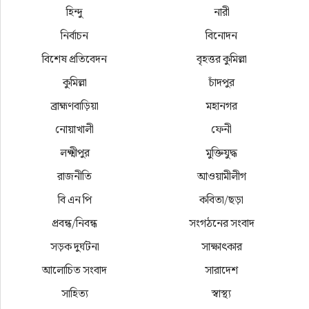
হিন্দু
নারী
নির্বাচন
বিনোদন
বিশেষ প্রতিবেদন
বৃহত্তর কুমিল্লা
কুমিল্লা
চাঁদপুর
ব্রাহ্মণবাড়িয়া
মহানগর
নোয়াখালী
ফেনী
লক্ষ্মীপুর
মুক্তিযুদ্ধ
রাজনীতি
আওয়ামীলীগ
বি এন পি
কবিতা/ছড়া
প্রবন্ধ/নিবন্ধ
সংগঠনের সংবাদ
সড়ক দুর্ঘটনা
সাক্ষাৎকার
আলোচিত সংবাদ
সারাদেশ
সাহিত্য
স্বাস্থ্য