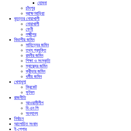
হোমনা
চাঁদপুর
ব্রাহ্মণবাড়িয়া
বৃহত্তর নোয়াখালী
নোয়াখালী
ফেনী
লক্ষ্মীপুর
বিভাগীয় জমিন
সাহিত্যের জমিন
তথ্য প্রযুক্তি
রমনীর জমিন
শিক্ষা ও সংস্কৃতি
স্বাস্থ্যের জমিন
ক্রীড়ার জমিন
ধর্মীয় জমিন
খেলাধুলা
ক্রিকেট
ফুটবল
রাজনীতি
আওয়ামীলীগ
বি এন পি
অন্যান্য
নির্বাচন
আলোচিত সংবাদ
ই-পেপার