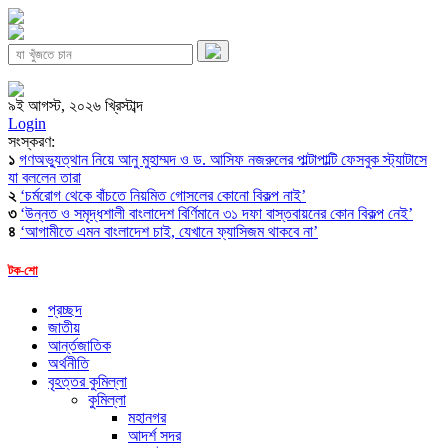
৯ই আগস্ট, ২০২৬ খ্রিস্টাব্দ
Login
সংস্করণ:
১
গণঅভ্যুত্থান নিয়ে আনু মুহাম্মদ ও ড. আসিফ নজরুলের পাল্টাপাল্টি ফেসবুক স্ট্যাটাসে
যা বললেন তারা
২
‘চর্মরোগ থেকে বাঁচতে নিয়মিত গোসলের কোনো বিকল্প নাই’
৩
‘উন্নত ও সমৃদ্ধশালী বাংলাদেশ বির্ণিমানে ৩১ দফা বাস্তবায়নের কোন বিকল্প নেই’
৪
‘আগামীতে এমন বাংলাদেশ চাই, যেখানে ফ্যাসিজম থাকবে না’
টক-শো
প্রচ্ছদ
জাতীয়
আর্ন্তজাতিক
অর্থনীতি
বৃহত্তর কুমিল্লা
কুমিল্লা
মহানগর
আদর্শ সদর