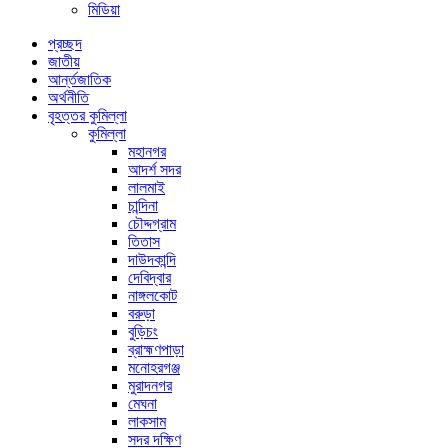
মিডিয়া
প্রচ্ছদ
জাতীয়
আর্ন্তজাতিক
অর্থনীতি
বৃহত্তর কুমিল্লা
কুমিল্লা
মহানগর
আদর্শ সদর
লালমাই
চান্দিনা
চৌদ্দগ্রাম
তিতাস
দাউদকান্দি
দেবিদ্বার
নাঙ্গলকোট
বরুড়া
বুড়িচং
ব্রাহ্মণপাড়া
মনোহরগঞ্জ
মুরাদনগর
মেঘনা
লাকসাম
সদর দক্ষিণ