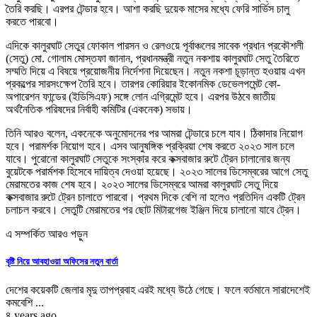
তৈরি করছি। এরপর টেন্ডার হবে। আশা করছি দুয়েক মাসের মধ্যে ফেরি সার্ভিস চালু
করতে পারবো।
এদিকে কালুরঘাট সেতুর ফোকাল পারসন ও রেলওয়ে পূর্বাঞ্চলের সাবেক প্রধান প্রকৌশলী
(সেতু) মো. গোলাম মোস্তফা জানান, প্রধানমন্ত্রী নতুন নকশায় কালুরঘাট সেতু তৈরিতে
সম্মতি দিয়ে এ বিষয়ে প্রয়োজনীয় নির্দেশনা দিয়েছেন। নতুন নকশা চূড়ান্ত হওয়ায় এখন
প্রকল্পের সারসংক্ষেপ তৈরি হবে। তারপর কোরিয়ার ইকোনমিক ডেভেলপমেন্ট কো-
অপারেশন ফান্ডের (ইডিসিএফ) সঙ্গে লোন এগ্রিমেন্ট হবে। এরপর উঠবে জাতীয়
অর্থনৈতিক পরিষদের নির্বাহী কমিটির (একনেক) সভায়।
তিনি আরও বলেন, একনেকে অনুমোদনের পর আমরা টেন্ডারে চলে যাব। ঠিকাদার নিয়োগ
হবে। পরামর্শক নিয়োগ হবে। এসব আনুষঙ্গিক প্রক্রিয়া শেষ করতে ২০২৩ সাল চলে
যাবে। পুরোনো কালুরঘাট সেতুকে সংস্কার করে কক্সবাজার রুটে ট্রেন চালানোর জন্য
বুয়েটকে পরার্মশক হিসেবে দায়িত্ব দেওয়া হয়েছে। ২০২৩ সালের ডিসেম্বরের আগে সেতু
মেরামতের কাজ শেষ হবে। ২০২৩ সালের ডিসেম্বরে আমরা কালুরঘাট সেতু দিয়ে
কক্সবাজার রুটে ট্রেন চালাতে পারবো। প্রথম দিকে বেশি না হলেও প্রতিদিন একটি ট্রেন
চলাচল করবে। সেতুটি মেরামতের পর ছোট মিটারগেজ ইঞ্জিন দিয়ে চালানো যাবে ট্রেন।
এ সম্পর্কিত আরও পড়ুন
বৃষ্টি নিয়ে আবহাওয়া অফিসের নতুন বার্তা
দেশের কয়েকটি জেলার মৃদু তাপপ্রবাহ এরই মধ্যে উঠে গেছে। ফলে বর্তমানে সারাদেশেই
কমবেশি ...
৪ years ago