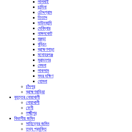
লালমাই
চান্দিনা
চৌদ্দগ্রাম
তিতাস
দাউদকান্দি
দেবিদ্বার
নাঙ্গলকোট
বরুড়া
বুড়িচং
ব্রাহ্মণপাড়া
মনোহরগঞ্জ
মুরাদনগর
মেঘনা
লাকসাম
সদর দক্ষিণ
হোমনা
চাঁদপুর
ব্রাহ্মণবাড়িয়া
বৃহত্তর নোয়াখালী
নোয়াখালী
ফেনী
লক্ষ্মীপুর
বিভাগীয় জমিন
সাহিত্যের জমিন
তথ্য প্রযুক্তি