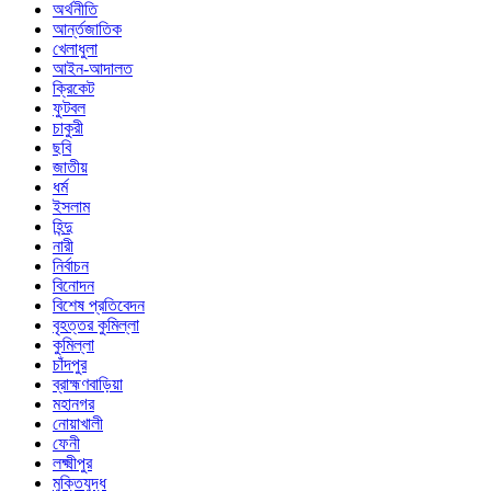
অর্থনীতি
আর্ন্তজাতিক
খেলাধুলা
আইন-আদালত
ক্রিকেট
ফুটবল
চাকুরী
ছবি
জাতীয়
ধর্ম
ইসলাম
হিন্দু
নারী
নির্বাচন
বিনোদন
বিশেষ প্রতিবেদন
বৃহত্তর কুমিল্লা
কুমিল্লা
চাঁদপুর
ব্রাহ্মণবাড়িয়া
মহানগর
নোয়াখালী
ফেনী
লক্ষ্মীপুর
মুক্তিযুদ্ধ