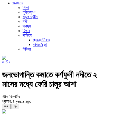
অন্যান্য
শিক্ষা
মুক্তিযুদ্ধ
সড়ক দুর্ঘটনা
নারী
স্বাস্থ্য
ফিচার
সাহিত্য
প্রবন্ধ/নিবন্ধ
কবিতা/ছড়া
মিডিয়া
জাতীয়
জনভোগান্তি কমাতে কর্ণফুলী নদীতে ২
মাসের মধ্যে ফেরি চালুর আশা
স্টাফ রিপোর্টার
প্রকাশ: ৪ years ago
অ+
অ-