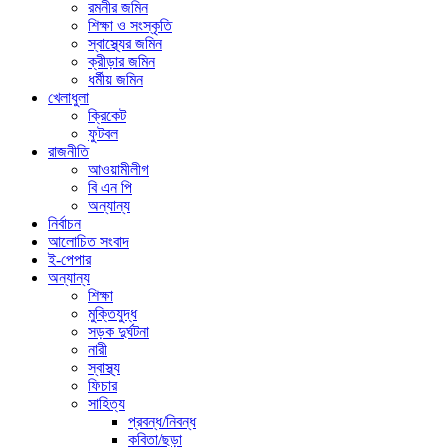
রমনীর জমিন
শিক্ষা ও সংস্কৃতি
স্বাস্থ্যের জমিন
ক্রীড়ার জমিন
ধর্মীয় জমিন
খেলাধুলা
ক্রিকেট
ফুটবল
রাজনীতি
আওয়ামীলীগ
বি এন পি
অন্যান্য
নির্বাচন
আলোচিত সংবাদ
ই-পেপার
অন্যান্য
শিক্ষা
মুক্তিযুদ্ধ
সড়ক দুর্ঘটনা
নারী
স্বাস্থ্য
ফিচার
সাহিত্য
প্রবন্ধ/নিবন্ধ
কবিতা/ছড়া