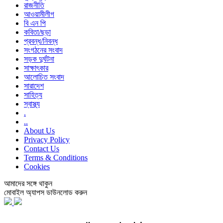
রাজনীতি
আওয়ামীলীগ
বি এন পি
কবিতা/ছড়া
প্রবন্ধ/নিবন্ধ
সংগঠনের সংবাদ
সড়ক দুর্ঘটনা
সাক্ষাৎকার
আলোচিত সংবাদ
সারাদেশ
সাহিত্য
স্বাস্থ্য
.
..
About Us
Privacy Policy
Contact Us
Terms & Conditions
Cookies
আমাদের সঙ্গে থাকুন
মোবাইল অ্যাপস ডাউনলোড করুন