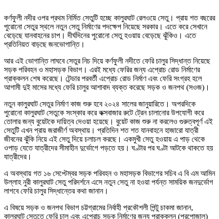
কর্ণফুলী নদীর ওপর প্রথম নির্মিত সেতুটি হচ্ছে কালুরঘাট রেলওয়ে সেতু। প্রায় শত বছরের
পুরোনো সেতুর স্থলে নতুন সেতু নির্মাণের পদক্ষেপ নিয়েছে সরকার। এতে করে সেখানে
বেড়েছে যানবাহনের চাপ। দীর্ঘদিনের পুরোনো সেতু হওয়ায় বেড়েছে ঝুঁকিও। এতে
প্রতিনিয়ত বাড়ছে জনভোগান্তি।
আর এই ভোগান্তি লাঘবে সেতুর নিচ দিয়ে কর্ণফুলী নদীতে ফেরি চালুর সিদ্ধান্ত নিয়েছে
সড়ক পরিবহন ও মহাসড়ক বিভাগ। এরই মধ্যে ফেরির জন্য এপ্রোচ রোড নির্মাণের
প্রাক্কলন শেষ করেছে। টেন্ডার পরবর্তী এপ্রোচ রোড নির্মাণ এবং ফেরি সংগ্রহ হলে
আগামী দুই মাসের মধ্যে ফেরি চালুর আশাবাদ ব্যক্ত করেছে সড়ক ও জনপথ (সওজ)।
নতুন কালুরঘাট সেতুর নির্মাণ কাজ শুরু হবে ২০২৪ সালের জানুয়ারিতে। অপরদিকে
পুরোনো কালুরঘাট সেতুকে সংস্কার করে কক্সবাজার রুটে ট্রেন চালানোর উপযোগী করে
তোলার জন্য বুয়েটকে দায়িত্ব দেওয়া হয়েছে। বুয়েট কাজ শুরু না করলেও গুরুত্বপূর্ণ এই
সেতুটি এখন প্রায় জরাজীর্ণ অবস্থায়। প্রতিদিন শত শত যানবাহনে হাজারো যাত্রী
জীবনের ঝুঁকি নিয়ে এই সেতু দিয়ে চলাচল করছে। একমুখী সেতু হওয়ায় এ পাড় থেকে
ওপাড় যেতে যাত্রীদের সীমাহীন দুর্ভোগে পড়তে হয়। ঘণ্টার পর ঘণ্টা আটকে থাকতে হয়
যাত্রীদের।
এ অবস্থায় গত ১৬ সেপ্টেম্বর সড়ক পরিবহন ও মহাসড়ক বিভাগের সচিব এ বি এম আমিন
উল্লাহ নুরী কালুরঘাট সেতু পরিদর্শনে এসে নতুন সেতু না হওয়া পর্যন্ত সাময়িক জনদুর্ভোগ
লাগবে ফেরি চালুর সিদ্ধান্তের কথা জানান।
এ বিষয়ে সড়ক ও জনপথ বিভাগ চট্টগ্রামের নির্বাহী প্রকৌশলী পিন্টু চাকমা জানান,
কালুরঘাট সেতুতে ফেরি চালু এবং এপ্রোচ সড়ক নির্মাণের জন্য প্রাক্কলন (প্রপোজাল)