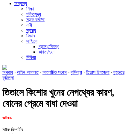
অন্যান্য
শিক্ষা
মুক্তিযুদ্ধ
সড়ক দুর্ঘটনা
নারী
স্বাস্থ্য
ফিচার
সাহিত্য
প্রবন্ধ/নিবন্ধ
কবিতা/ছড়া
মিডিয়া
অপরাধ
›
আইন-আদালত
›
আলোচিত সংবাদ
›
কুমিল্লা
›
তিতাস উপজেলা
›
বৃহত্তর
কুমিল্লা
তিতাসে কিশোর খুনের নেপথ্যের কারণ,
বোনের প্রেমে বাধা দেওয়া
আটক ৮
স্টাফ রিপোর্টার