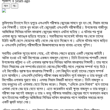
প্রকাশ: ৪ years ago
অ+
অ-
কুমিল্লার তিতাসে দিনে দুপুরে এসএসসি পরীক্ষার কেন্দ্রের সামনে খুন হন মো. সিয়াম নামের
এক শিক্ষার্থী। তাকে খুন করেন ওই কেন্দ্রেরই এসএসসি পরীক্ষার্থীরা। উপজেলার গাজীপুর
আজিজিয়া সিনিয়র দাখিল মাদরাসা কেন্দ্রের সামনে এঘটনা ঘটেছে। এ ঘটনার পর পুরো
এলাকা জুড়ে আতঙ্ক ছড়িয়ে পড়েছে। স্থানীয়দের অনেকেই ঘটনার পর থেকে তাদের
উঠতি বয়সী ছেলে মেয়েদের বাড়ি থেকে বের হতে দিচ্ছেন না। এদিকে ঘটনার সাথে জড়িত
৮ এসএসসি (দাখিল) পরীক্ষার্থীকে জিজ্ঞাসাবাদের জন্য থানায় এনেছে পুলিশ।
স্থানীয় একাধিক সূত্রে জানা গেছে, এই ঘটনার পেছনে রয়েছে একটি প্রেমের কাহিনী।
আটক হওয়া ওই আট কিশোরের একজন নাজমুল হোসেন। তিনি তিতাসের পাশবর্তী মেঘনা
উপজেলার বাসিন্দা ও ওই এলাকার ব্রাহ্মণচর সিনিয়র আলিম মাদরাসার শিক্ষার্থী। তার সাথে
নিহত সিয়ামের এক সম্পর্কের চাচাতো বোনের (কিশোরী) সাথে প্রেমের সম্পর্ক গড়ে উঠে।
ওই কিশোরীও ব্রাহ্মণচর মাদরাসার শিক্ষার্থী। বেশ কিছুদিন ধরেই তাদের প্রেমে সম্পর্ক
চলে আসছিল। এসএসসি (দাখিল) পরীক্ষা শুরুর কয়েকদিন পূর্বে নাজমুল ও তার বন্ধুরা ওই
কিশোরীর এলাকায় ঘুরতে যায়। এসময় সিয়াম বিষয়টি জানতে পারেন। তিনি নাজমুল ও
তার বন্ধুদের ওই এলাকায় যেতে নিষেধ করেন। সিয়াম, “এদিকে চোখ দিবানা” বলে তাদের
এলাকা থেকে বের হয়ে যেতে বলেন। এতে কয়েকদিন ধরেই ক্ষুব্ধ নাজমুল ও তার বন্ধুরা।
পরীক্ষা শুরু আগেই নাজমুল ও তার ৭ বন্ধু পরীক্ষার সময়টায় কেন্দ্রের পাশে অবস্থান করবে
বলে তিতাসের গাজীপুর আজিজিয়া সিনিয়র দাখিল মাদরাসার পাশে সাময়িক সময়ের জন্য
একটি ফ্ল্যাট ভাড়া নেয়।