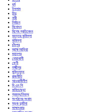
ধর্ম
ইসলাম
হিন্দু
নারী
নির্বাচন
বিনোদন
বিশেষ প্রতিবেদন
বৃহত্তর কুমিল্লা
কুমিল্লা
চাঁদপুর
ব্রাহ্মণবাড়িয়া
মহানগর
নোয়াখালী
ফেনী
লক্ষ্মীপুর
মুক্তিযুদ্ধ
রাজনীতি
আওয়ামীলীগ
বি এন পি
কবিতা/ছড়া
প্রবন্ধ/নিবন্ধ
সংগঠনের সংবাদ
সড়ক দুর্ঘটনা
সাক্ষাৎকার