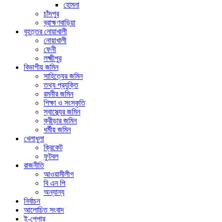
হোমনা
চাঁদপুর
ব্রাহ্মণবাড়িয়া
বৃহত্তর নোয়াখালী
নোয়াখালী
ফেনী
লক্ষ্মীপুর
বিভাগীয় জমিন
সাহিত্যের জমিন
তথ্য প্রযুক্তি
রমনীর জমিন
শিক্ষা ও সংস্কৃতি
স্বাস্থ্যের জমিন
ক্রীড়ার জমিন
ধর্মীয় জমিন
খেলাধুলা
ক্রিকেট
ফুটবল
রাজনীতি
আওয়ামীলীগ
বি এন পি
অন্যান্য
নির্বাচন
আলোচিত সংবাদ
ই-পেপার