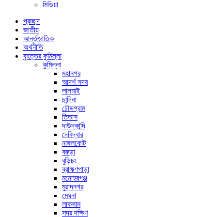
মিডিয়া
প্রচ্ছদ
জাতীয়
আর্ন্তজাতিক
অর্থনীতি
বৃহত্তর কুমিল্লা
কুমিল্লা
মহানগর
আদর্শ সদর
লালমাই
চান্দিনা
চৌদ্দগ্রাম
তিতাস
দাউদকান্দি
দেবিদ্বার
নাঙ্গলকোট
বরুড়া
বুড়িচং
ব্রাহ্মণপাড়া
মনোহরগঞ্জ
মুরাদনগর
মেঘনা
লাকসাম
সদর দক্ষিণ