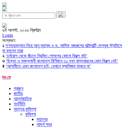
৬ই আগস্ট, ২০২৬ খ্রিস্টাব্দ
Login
সংস্করণ:
১
গণঅভ্যুত্থান নিয়ে আনু মুহাম্মদ ও ড. আসিফ নজরুলের পাল্টাপাল্টি ফেসবুক স্ট্যাটাসে
যা বললেন তারা
২
‘চর্মরোগ থেকে বাঁচতে নিয়মিত গোসলের কোনো বিকল্প নাই’
৩
‘উন্নত ও সমৃদ্ধশালী বাংলাদেশ বির্ণিমানে ৩১ দফা বাস্তবায়নের কোন বিকল্প নেই’
৪
‘আগামীতে এমন বাংলাদেশ চাই, যেখানে ফ্যাসিজম থাকবে না’
টক-শো
প্রচ্ছদ
জাতীয়
আর্ন্তজাতিক
অর্থনীতি
বৃহত্তর কুমিল্লা
কুমিল্লা
মহানগর
আদর্শ সদর