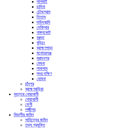
লালমাই
চান্দিনা
চৌদ্দগ্রাম
তিতাস
দাউদকান্দি
দেবিদ্বার
নাঙ্গলকোট
বরুড়া
বুড়িচং
ব্রাহ্মণপাড়া
মনোহরগঞ্জ
মুরাদনগর
মেঘনা
লাকসাম
সদর দক্ষিণ
হোমনা
চাঁদপুর
ব্রাহ্মণবাড়িয়া
বৃহত্তর নোয়াখালী
নোয়াখালী
ফেনী
লক্ষ্মীপুর
বিভাগীয় জমিন
সাহিত্যের জমিন
তথ্য প্রযুক্তি