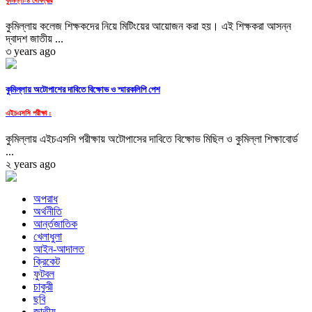
কুমিল্লায় কলেজ শিক্ষকদের নিয়ে মিটিংয়ের আয়োজন করা হয়। এই শিক্ষকরা আসন্ন
দ্বাদশ জাতীয় ...
৩ years ago
কুমিল্লায় অটোপাশের দাবিতে বিক্ষোভ ও স্মারকলিপি পেশ
এইচএসসি পরীক্ষা :
কুমিল্লায় এইচএসসি পরীক্ষায় অটোপাসের দাবিতে বিক্ষোভ মিছিল ও কুমিল্লা শিক্ষাবোর্ড
...
২ years ago
অপরাধ
অর্থনীতি
আর্ন্তজাতিক
খেলাধুলা
আইন-আদালত
ক্রিকেট
ফুটবল
চাকুরী
ছবি
জাতীয়