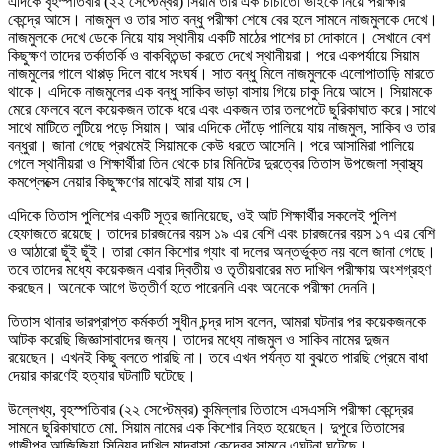
এদিকে বৃহস্পতিবার (২২ সেপ্টেম্বর) সিয়াম তার এক চাচাতো ভাইকে নিয়ে পরীক্ষার
কেন্দ্রে আসে। নাজমুল ও তার সাত বন্ধু পরীক্ষা শেষে বের হলে সামনে নাজমুলকে দেখে।
নাজমুলকে দেখে ডেকে নিয়ে যায় স্থানীয় একটি মাঠের পাশের চা দোকানে। সেখানে বেশ
কিছুক্ষণ তাদের তর্কাতর্কি ও বাকবিতন্ডা করতে দেখে স্থানীয়রা। পরে একপর্যায়ে সিয়াম
নাজমুলের গালে থাপ্পড় দিলে বাধে সংঘর্ষ। সাত বন্ধু মিলে নাজমুলকে এলোপাতাড়ি মারতে
থাকে। এদিকে নাজমুলের এক বন্ধু সাকিব ভাড়া বাসায় গিয়ে চাকু নিয়ে আসে। সিয়ামকে
মেরে ফেলবে বলে কয়েকজন তাকে ধরে এবং একজন তার তলপেটে ছুরিকাঘাত করে।সাথে
সাথে মাটিতে লুটিয়ে পড়ে সিয়াম। আর এদিকে দৌঁড়ে পালিয়ে যায় নাজমুল, সাকিব ও তার
বন্ধুরা। জানা গেছে প্রথমেই সিয়ামকে কেউ ধরতে আসেনি। পরে আসামিরা পালিয়ে
গেলে স্থানীয়রা ও শিক্ষার্থীরা তিন থেকে চার মিনিটের দুরত্বের তিতাস উপজেলা স্বাস্থ্য
কমপ্লেক্সে নেয়ার কিছুক্ষণের মাঝেই মারা যায় সে।
এদিকে তিতাস পুলিশের একটি সূত্র জানিয়েছে, ওই আট শিক্ষার্থীর সকলেই পুলিশ
হেফাজতে রয়েছে। তাদের চারজনের বয়স ১৯ এর বেশি এবং চারজনের বয়স ১৭ এর বেশি
ও আঠারো ছুঁই ছুঁই। তারা কোন কিশোর গ্যাং বা দলের অন্তর্ভুক্ত নয় বলে জানা গেছে।
তবে তাদের মধ্যে কয়েকজন এবার দ্বিতীয় ও তৃতীয়বারের মত দাখিল পরীক্ষায় অংশগ্রহণ
করছেন। অনেকে আগে উত্তীর্ণ হতে পারেননি এবং অনেকে পরীক্ষা দেননি।
তিতাস থানার ভারপ্রাপ্ত কর্মকর্তা সুধীন চন্দ্র দাস বলেন, আমরা ঘটনার পর কয়েকজনকে
আটক করেছি জিজ্ঞাসাবাদের জন্য। তাদের মধ্যে নাজমুল ও সাকিব নামের দুজন
রয়েছেন। এখনই কিছু বলতে পারছি না। তবে এখন পর্যন্ত যা বুঝতে পারছি প্রেমে বাধা
দেয়ার কারণেই হত্যার ঘটনাটি ঘটেছে।
উল্লেখ্য, বৃহস্পতিবার (২২ সেপ্টেম্বর) কুমিল্লার তিতাসে এসএসসি পরীক্ষা কেন্দ্রের
সামনে ছুরিকাঘাতে মো. সিয়াম নামের এক কিশোর নিহত হয়েছেন। দুপুরে তিতাসের
গাজীপুর আজিজিয়া সিনিয়র দাখিল মাদরাসা কেন্দ্রের সামনে এঘটনা ঘটেছে।