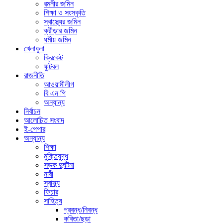
রমনীর জমিন
শিক্ষা ও সংস্কৃতি
স্বাস্থ্যের জমিন
ক্রীড়ার জমিন
ধর্মীয় জমিন
খেলাধুলা
ক্রিকেট
ফুটবল
রাজনীতি
আওয়ামীলীগ
বি এন পি
অন্যান্য
নির্বাচন
আলোচিত সংবাদ
ই-পেপার
অন্যান্য
শিক্ষা
মুক্তিযুদ্ধ
সড়ক দুর্ঘটনা
নারী
স্বাস্থ্য
ফিচার
সাহিত্য
প্রবন্ধ/নিবন্ধ
কবিতা/ছড়া