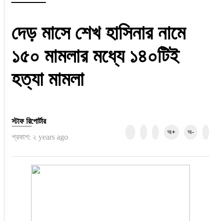
রাজনীতি
দেড় মাসে শেখ হাসিনার নামে
নির্বাচন
১৫০ মামলার মধ্যে ১৪০টিই
আলোচিত সংবাদ
হত্যা মামলা
ই-পেপার
অন্যান্য
স্টাফ রিপোর্টার
অ+
অ-
প্রকাশ: ২ years ago