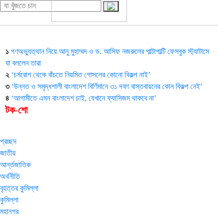
১
গণঅভ্যুত্থান নিয়ে আনু মুহাম্মদ ও ড. আসিফ নজরুলের পাল্টাপাল্টি ফেসবুক স্ট্যাটাসে
যা বললেন তারা
২
‘চর্মরোগ থেকে বাঁচতে নিয়মিত গোসলের কোনো বিকল্প নাই’
৩
‘উন্নত ও সমৃদ্ধশালী বাংলাদেশ বির্ণিমানে ৩১ দফা বাস্তবায়নের কোন বিকল্প নেই’
৪
‘আগামীতে এমন বাংলাদেশ চাই, যেখানে ফ্যাসিজম থাকবে না’
টক-শো
প্রচ্ছদ
জাতীয়
আর্ন্তজাতিক
অর্থনীতি
বৃহত্তর কুমিল্লা
কুমিল্লা
মহানগর