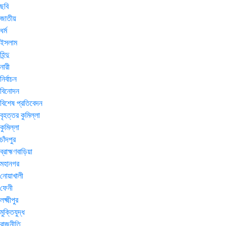
ছবি
জাতীয়
ধর্ম
ইসলাম
হিন্দু
নারী
নির্বাচন
বিনোদন
বিশেষ প্রতিবেদন
বৃহত্তর কুমিল্লা
কুমিল্লা
চাঁদপুর
ব্রাহ্মণবাড়িয়া
মহানগর
নোয়াখালী
ফেনী
লক্ষ্মীপুর
মুক্তিযুদ্ধ
রাজনীতি