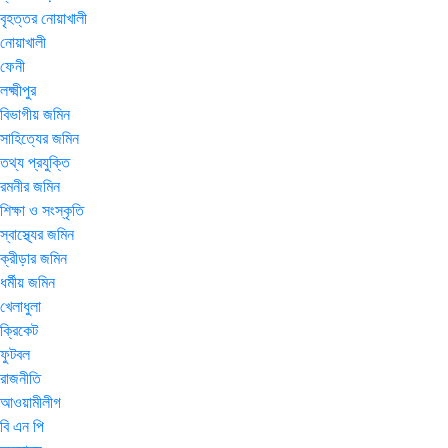
বৃহত্তর নোয়াখালী
নোয়াখালী
ফেনী
লক্ষ্মীপুর
বিভাগীয় জমিন
সাহিত্যের জমিন
তথ্য প্রযুক্তি
রমনীর জমিন
শিক্ষা ও সংস্কৃতি
স্বাস্থ্যের জমিন
ক্রীড়ার জমিন
ধর্মীয় জমিন
খেলাধুলা
ক্রিকেট
ফুটবল
রাজনীতি
আওয়ামীলীগ
বি এন পি