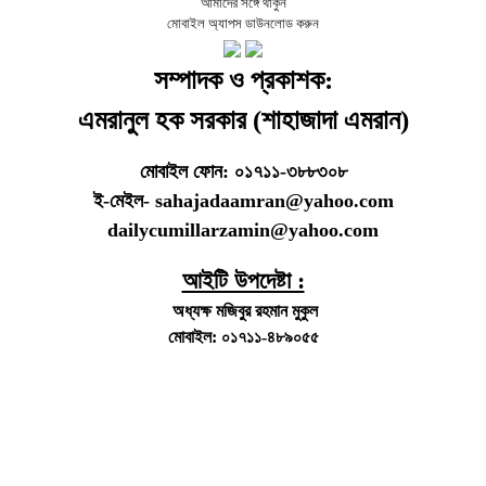
আমাদের সঙ্গে থাকুন
মোবাইল অ্যাপস ডাউনলোড করুন
সম্পাদক ও প্রকাশক:
এমরানুল হক সরকার (শাহাজাদা এমরান)
মোবাইল ফোন: ০১৭১১-৩৮৮৩০৮
ই-মেইল- sahajadaamran@yahoo.com
dailycumillarzamin@yahoo.com
আইটি উপদেষ্টা :
অধ্যক্ষ মজিবুর রহমান মুকুল
মোবাইল: ০১৭১১-৪৮৯০৫৫