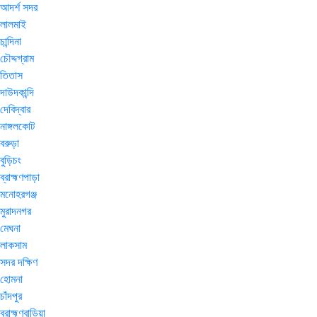
আদর্শ সদর
লালমাই
চান্দিনা
চৌদ্দগ্রাম
তিতাস
দাউদকান্দি
দেবিদ্বার
নাঙ্গলকোট
বরুড়া
বুড়িচং
ব্রাহ্মণপাড়া
মনোহরগঞ্জ
মুরাদনগর
মেঘনা
লাকসাম
সদর দক্ষিণ
হোমনা
চাঁদপুর
ব্রাহ্মণবাড়িয়া