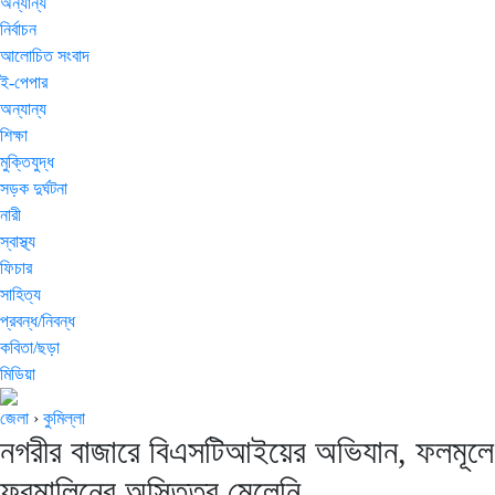
অন্যান্য
নির্বাচন
আলোচিত সংবাদ
ই-পেপার
অন্যান্য
শিক্ষা
মুক্তিযুদ্ধ
সড়ক দুর্ঘটনা
নারী
স্বাস্থ্য
ফিচার
সাহিত্য
প্রবন্ধ/নিবন্ধ
কবিতা/ছড়া
মিডিয়া
জেলা
›
কুমিল্লা
নগরীর বাজারে বিএসটিআইয়ের অভিযান, ফলমূলে
ফরমালিনের অস্তিত্ব মেলেনি