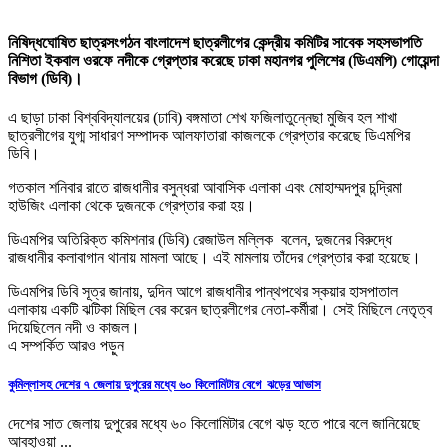
নিষিদ্ধঘোষিত ছাত্রসংগঠন বাংলাদেশ ছাত্রলীগের কেন্দ্রীয় কমিটির সাবেক সহসভাপতি
নিশিতা ইকবাল ওরফে নদীকে গ্রেপ্তার করেছে ঢাকা মহানগর পুলিশের (ডিএমপি) গোয়েন্দা
বিভাগ (ডিবি)।
এ ছাড়া ঢাকা বিশ্ববিদ্যালয়ের (ঢাবি) বঙ্গমাতা শেখ ফজিলাতুন্নেছা মুজিব হল শাখা
ছাত্রলীগের যুগ্ম সাধারণ সম্পাদক আলফাতারা কাজলকে গ্রেপ্তার করেছে ডিএমপির
ডিবি।
গতকাল শনিবার রাতে রাজধানীর বসুন্ধরা আবাসিক এলাকা এবং মোহাম্মদপুর চন্দ্রিমা
হাউজিং এলাকা থেকে দুজনকে গ্রেপ্তার করা হয়।
ডিএমপির অতিরিক্ত কমিশনার (ডিবি) রেজাউল মল্লিক বলেন, দুজনের বিরুদ্ধে
রাজধানীর কলাবাগান থানায় মামলা আছে। এই মামলায় তাঁদের গ্রেপ্তার করা হয়েছে।
ডিএমপির ডিবি সূত্র জানায়, দুদিন আগে রাজধানীর পান্থপথের স্কয়ার হাসপাতাল
এলাকায় একটি ঝটিকা মিছিল বের করেন ছাত্রলীগের নেতা-কর্মীরা। সেই মিছিলে নেতৃত্ব
দিয়েছিলেন নদী ও কাজল।
এ সম্পর্কিত আরও পড়ুন
কুমিল্লাসহ দেশের ৭ জেলায় দুপুরের মধ্যে ৬০ কিলোমিটার বেগে ঝড়ের আভাস
দেশের সাত জেলায় দুপুরের মধ্যে ৬০ কিলোমিটার বেগে ঝড় হতে পারে বলে জানিয়েছে
আবহাওয়া ...