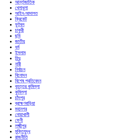
আর্ন্তজাতিক
খেলাধুলা
আইন-আদালত
ক্রিকেট
ফুটবল
চাকুরী
ছবি
জাতীয়
ধর্ম
ইসলাম
হিন্দু
নারী
নির্বাচন
বিনোদন
বিশেষ প্রতিবেদন
বৃহত্তর কুমিল্লা
কুমিল্লা
চাঁদপুর
ব্রাহ্মণবাড়িয়া
মহানগর
নোয়াখালী
ফেনী
লক্ষ্মীপুর
মুক্তিযুদ্ধ
রাজনীতি