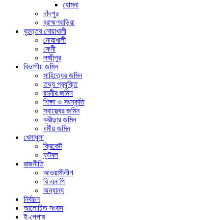
হোমনা
চাঁদপুর
ব্রাহ্মণবাড়িয়া
বৃহত্তর নোয়াখালী
নোয়াখালী
ফেনী
লক্ষ্মীপুর
বিভাগীয় জমিন
সাহিত্যের জমিন
তথ্য প্রযুক্তি
রমনীর জমিন
শিক্ষা ও সংস্কৃতি
স্বাস্থ্যের জমিন
ক্রীড়ার জমিন
ধর্মীয় জমিন
খেলাধুলা
ক্রিকেট
ফুটবল
রাজনীতি
আওয়ামীলীগ
বি এন পি
অন্যান্য
নির্বাচন
আলোচিত সংবাদ
ই-পেপার