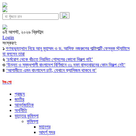
৬ই আগস্ট, ২০২৬ খ্রিস্টাব্দ
Login
সংস্করণ:
১
গণঅভ্যুত্থান নিয়ে আনু মুহাম্মদ ও ড. আসিফ নজরুলের পাল্টাপাল্টি ফেসবুক স্ট্যাটাসে
যা বললেন তারা
২
‘চর্মরোগ থেকে বাঁচতে নিয়মিত গোসলের কোনো বিকল্প নাই’
৩
‘উন্নত ও সমৃদ্ধশালী বাংলাদেশ বির্ণিমানে ৩১ দফা বাস্তবায়নের কোন বিকল্প নেই’
৪
‘আগামীতে এমন বাংলাদেশ চাই, যেখানে ফ্যাসিজম থাকবে না’
টক-শো
প্রচ্ছদ
জাতীয়
আর্ন্তজাতিক
অর্থনীতি
বৃহত্তর কুমিল্লা
কুমিল্লা
মহানগর
আদর্শ সদর