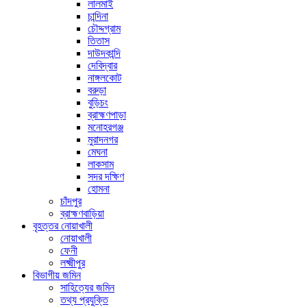
লালমাই
চান্দিনা
চৌদ্দগ্রাম
তিতাস
দাউদকান্দি
দেবিদ্বার
নাঙ্গলকোট
বরুড়া
বুড়িচং
ব্রাহ্মণপাড়া
মনোহরগঞ্জ
মুরাদনগর
মেঘনা
লাকসাম
সদর দক্ষিণ
হোমনা
চাঁদপুর
ব্রাহ্মণবাড়িয়া
বৃহত্তর নোয়াখালী
নোয়াখালী
ফেনী
লক্ষ্মীপুর
বিভাগীয় জমিন
সাহিত্যের জমিন
তথ্য প্রযুক্তি