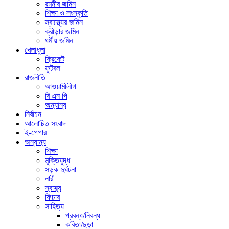
রমনীর জমিন
শিক্ষা ও সংস্কৃতি
স্বাস্থ্যের জমিন
ক্রীড়ার জমিন
ধর্মীয় জমিন
খেলাধুলা
ক্রিকেট
ফুটবল
রাজনীতি
আওয়ামীলীগ
বি এন পি
অন্যান্য
নির্বাচন
আলোচিত সংবাদ
ই-পেপার
অন্যান্য
শিক্ষা
মুক্তিযুদ্ধ
সড়ক দুর্ঘটনা
নারী
স্বাস্থ্য
ফিচার
সাহিত্য
প্রবন্ধ/নিবন্ধ
কবিতা/ছড়া