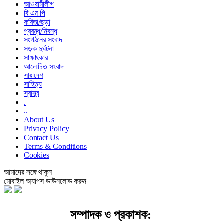
আওয়ামীলীগ
বি এন পি
কবিতা/ছড়া
প্রবন্ধ/নিবন্ধ
সংগঠনের সংবাদ
সড়ক দুর্ঘটনা
সাক্ষাৎকার
আলোচিত সংবাদ
সারাদেশ
সাহিত্য
স্বাস্থ্য
.
..
About Us
Privacy Policy
Contact Us
Terms & Conditions
Cookies
আমাদের সঙ্গে থাকুন
মোবাইল অ্যাপস ডাউনলোড করুন
সম্পাদক ও প্রকাশক: