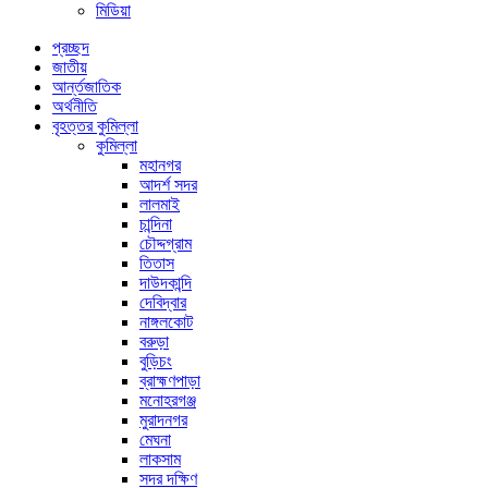
মিডিয়া
প্রচ্ছদ
জাতীয়
আর্ন্তজাতিক
অর্থনীতি
বৃহত্তর কুমিল্লা
কুমিল্লা
মহানগর
আদর্শ সদর
লালমাই
চান্দিনা
চৌদ্দগ্রাম
তিতাস
দাউদকান্দি
দেবিদ্বার
নাঙ্গলকোট
বরুড়া
বুড়িচং
ব্রাহ্মণপাড়া
মনোহরগঞ্জ
মুরাদনগর
মেঘনা
লাকসাম
সদর দক্ষিণ