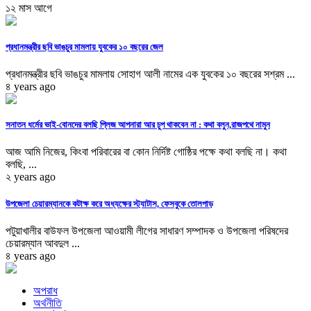
১২ মাস আগে
প্রধানমন্ত্রীর ছবি ভাঙচুর মামলায় যুবকের ১০ বছরের জেল
প্রধানমন্ত্রীর ছবি ভাঙচুর মামলায় সোহাগ আলী নামের এক যুবকের ১০ বছরের সশ্রম ...
৪ years ago
সনাতন ধর্মের ভাই-বোনদের বলছি প্লিজ আপনারা আর চুপ থাকবেন না : কথা বলুন,রাজপথে নামুন
আজ আমি নিজের, কিংবা পরিবারের বা কোন নির্দিষ্ট গোষ্ঠির পক্ষে কথা বলছি না। কথা
বলছি, ...
২ years ago
উপজেলা চেয়ারম্যানকে কটাক্ষ করে অধ্যক্ষের স্ট্যাটাস, ফেসবুকে তোলপাড়
পটুয়াখালীর বাউফল উপজেলা আওয়ামী লীগের সাধারণ সম্পাদক ও উপজেলা পরিষদের
চেয়ারম্যান আবদুল ...
৪ years ago
অপরাধ
অর্থনীতি