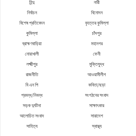
হিন্দু
নারী
নির্বাচন
বিনোদন
বিশেষ প্রতিবেদন
বৃহত্তর কুমিল্লা
কুমিল্লা
চাঁদপুর
ব্রাহ্মণবাড়িয়া
মহানগর
নোয়াখালী
ফেনী
লক্ষ্মীপুর
মুক্তিযুদ্ধ
রাজনীতি
আওয়ামীলীগ
বি এন পি
কবিতা/ছড়া
প্রবন্ধ/নিবন্ধ
সংগঠনের সংবাদ
সড়ক দুর্ঘটনা
সাক্ষাৎকার
আলোচিত সংবাদ
সারাদেশ
সাহিত্য
স্বাস্থ্য