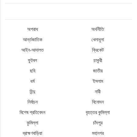
অপরাধ
অর্থনীতি
আর্ন্তজাতিক
খেলাধুলা
আইন-আদালত
ক্রিকেট
ফুটবল
চাকুরী
ছবি
জাতীয়
ধর্ম
ইসলাম
হিন্দু
নারী
নির্বাচন
বিনোদন
বিশেষ প্রতিবেদন
বৃহত্তর কুমিল্লা
কুমিল্লা
চাঁদপুর
ব্রাহ্মণবাড়িয়া
মহানগর