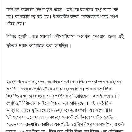
মাঠে বেশ কয়েকজন সমর্থক ঢুকে পড়েন। তার পরে দুই দলের মধ্যে সংঘর্ষ শুরু
হয়। তা ক্রমেই বড় হয়ে যায়। উত্তেজিত জনতা এনজেরেকোর থানায় আগুন
ধরিয়ে দেয়।’
গিনির জুনটা নেতা মামাদি দৌমবৌয়াকে সংবর্ধনা দেওয়ার জন্য এই 
ফুটবল ম্যাচ আয়োজন করা হয়েছিল।
২০২১ সালে এক অভ্যুত্থানের মাধ্যমে জোর করে গিনির ক্ষমতা দখল করেছিলেন
মামাদি। নিজেকে প্রেসিডেন্ট ঘোষণা করেছিলেন তিনি। পরে আন্তর্জাতিক
বিরোধিতায় ক্ষমতা ফেরত দেওয়ার প্রতিশ্রুতি দিয়েছিলেন। আগামী বছর মামাদি
প্রেসিডেন্ট নির্বাচনের লড়াইয়ে দাঁড়াবেন বলে জানিয়েছেন। এই রাজনৈতিক
অস্থিরতার মাঝে ফুটবল খেলাকে কেন্দ্র করে হলো সংঘর্ষ।এর আগে গিনির
ইতিহাসের সবচেয়ে জঘন্যতম গণহত্যাও একটি স্টেডিয়ামে সংঘটিত হয়েছিল।
২০০৯ সালে রাজধানী কোনাক্রির এক স্টেডিয়ামে বিরোধীদের সমাবেশে সৈন্যরা গুলি
চালালে ১৫৬ জন নিহত হয়। নিরাপত্তা বাহিনী টিয়ার শেল নিক্ষেপ এবং স্টেডিয়ামে