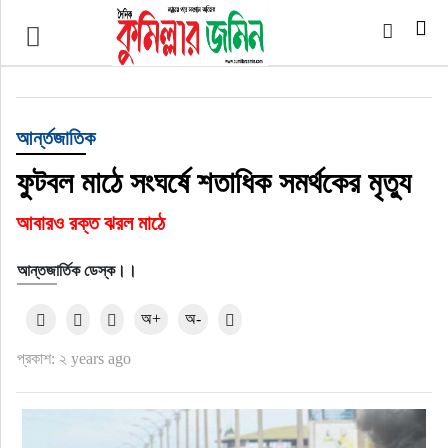
প্রচ্ছদ
জাতীয়
আর্ন্তজাতিক
আর্ন্তজাতিক
ফুটবল মাঠে সংঘর্ষে শতাধিক সমর্থকের মৃত্যু
আবারও রক্ত ঝরল মাঠে
অর্থনীতি
আন্তজার্তিক ডেস্ক।।
বৃহত্তর কুমিল্লা
অ+
অ-
বৃহত্তর নোয়াখালী
প্রকাশ: ২ years ago
বিভাগীয় জমিন
খেলাধুলা