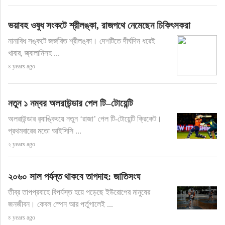
ভয়াবহ ওষুধ সংকটে শ্রীলঙ্কা, রাজপথে নেমেছেন চিকিৎসকরা
নানাবিধ সঙ্কটে জর্জরিত শ্রীলঙ্কা। দেশটিতে দীর্ঘদিন ধরেই
খাবার, জ্বালানিসহ ...
৪ years ago
নতুন ১ নম্বর অলরাউন্ডার পেল টি–টোয়েন্টি
অলরাউন্ডার র‍্যাঙ্কিংয়ে নতুন ‘রাজা’ পেল টি-টোয়েন্টি ক্রিকেট।
প্রথমবারের মতো আইসিসি ...
২ years ago
২০৬০ সাল পর্যন্ত থাকবে তাপদাহ: জাতিসংঘ
তীব্র তাপপ্রবাহে বিপর্যস্ত হয়ে পড়েছে ইউরোপের মানুষের
জনজীবন। কেবল স্পেন আর পর্তুগালেই ...
৪ years ago