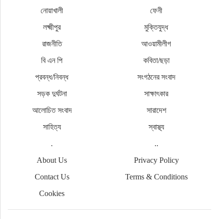
নোয়াখালী
ফেনী
লক্ষ্মীপুর
মুক্তিযুদ্ধ
রাজনীতি
আওয়ামীলীগ
বি এন পি
কবিতা/ছড়া
প্রবন্ধ/নিবন্ধ
সংগঠনের সংবাদ
সড়ক দুর্ঘটনা
সাক্ষাৎকার
আলোচিত সংবাদ
সারাদেশ
সাহিত্য
স্বাস্থ্য
.
..
About Us
Privacy Policy
Contact Us
Terms & Conditions
Cookies