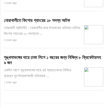
৩ years ago
নোয়াখালীতে কিশোর গ্যাংয়ের ১৮ সদস্য আটক
নোয়াখালী প্রতিনিধি : নোয়াখালীর সদর উপজেলায় অভিযান চালিয়ে
কিশোর গ্যাংয়ের ১৮ সদস্যকে ...
৪ years ago
শৃঙ্খলাভঙ্গের দায়ে ঢাকা লিগে ১ বছরের জন্য নিষিদ্ধ ৮ ক্রিকেটারসহ
৯ জন
একদিন আগে শৃঙ্খলাভঙ্গের দায়ে দুই ম্যাচের জন্য নিষিদ্ধ
হয়েছেন যুব বিশ্বকাপজয়ী অধিনায়ক ...
২ years ago