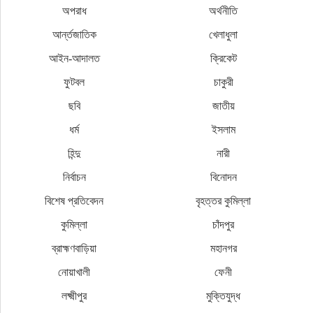
অপরাধ
অর্থনীতি
আর্ন্তজাতিক
খেলাধুলা
আইন-আদালত
ক্রিকেট
ফুটবল
চাকুরী
ছবি
জাতীয়
ধর্ম
ইসলাম
হিন্দু
নারী
নির্বাচন
বিনোদন
বিশেষ প্রতিবেদন
বৃহত্তর কুমিল্লা
কুমিল্লা
চাঁদপুর
ব্রাহ্মণবাড়িয়া
মহানগর
নোয়াখালী
ফেনী
লক্ষ্মীপুর
মুক্তিযুদ্ধ