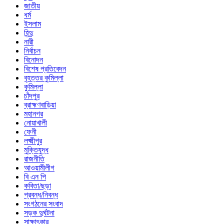
জাতীয়
ধর্ম
ইসলাম
হিন্দু
নারী
নির্বাচন
বিনোদন
বিশেষ প্রতিবেদন
বৃহত্তর কুমিল্লা
কুমিল্লা
চাঁদপুর
ব্রাহ্মণবাড়িয়া
মহানগর
নোয়াখালী
ফেনী
লক্ষ্মীপুর
মুক্তিযুদ্ধ
রাজনীতি
আওয়ামীলীগ
বি এন পি
কবিতা/ছড়া
প্রবন্ধ/নিবন্ধ
সংগঠনের সংবাদ
সড়ক দুর্ঘটনা
সাক্ষাৎকার