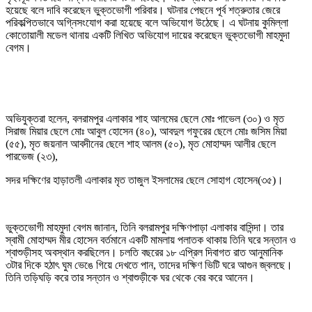
হয়েছে বলে দাবি করেছেন ভুক্তভোগী পরিবার। ঘটনার পেছনে পূর্ব শত্রুতার জেরে
পরিকল্পিতভাবে অগ্নিসংযোগ করা হয়েছে বলে অভিযোগ উঠেছে। এ ঘটনায় কুমিল্লা
কোতোয়ালী মডেল থানায় একটি লিখিত অভিযোগ দায়ের করেছেন ভুক্তভোগী মাহমুদা
বেগম।
অভিযুক্তরা হলেন, বলরামপুর এলাকার শাহ আলমের ছেলে মোঃ পাভেল (৩০) ও মৃত
সিরাজ মিয়ার ছেলে মোঃ আবুল হোসেন (৪০), আবদুল গফুরের ছেলে মোঃ জসিম মিয়া
(৫৫), মৃত জয়নাল আবদীনের ছেলে শাহ আলম (৫০), মৃত মোহাম্মদ আলীর ছেলে
পারভেজ (২৩),
সদর দক্ষিণের হাড়াতলী এলাকার মৃত তাজুল ইসলামের ছেলে সোহাগ হোসেন(৩৫)।
ভুক্তভোগী মাহমুদা বেগম জানান, তিনি বলরামপুর দক্ষিণপাড়া এলাকার বাসিন্দা। তার
স্বামী মোহাম্মদ মীর হোসেন বর্তমানে একটি মামলায় পলাতক থাকায় তিনি ঘরে সন্তান ও
শ্বাশুড়ীসহ অবস্থান করছিলেন। চলতি বছরের ১৮ এপ্রিল দিবাগত রাত আনুমানিক
৩টার দিকে হঠাৎ ঘুম ভেঙে গিয়ে দেখতে পান, তাদের দক্ষিণ ভিটি ঘরে আগুন জ্বলছে।
তিনি তড়িঘড়ি করে তার সন্তান ও শ্বাশুড়ীকে ঘর থেকে বের করে আনেন।