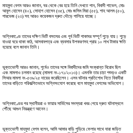
মাহমুদা বেগম আরও জানান, ঘর থেকে বের হয়ে তিনি দেখতে পান, বিবাদী পাভেল, মোঃ
আবুল হোসেন (৪০), সোহাগ হোসেন (৩৫), মোঃ জসিম মিয়া (৫৫), শাহ আলম (৫০),
পারভেজ (২৩) সহ আরও কয়েকজন দ্রুত দৌড়ে পালিয়ে যাচ্ছে।
অগ্নিকাণ্ডে তাদের দক্ষিণ ভিটি বসতঘর এবং পূর্ব ভিটি পাকাঘর সম্পূর্ণ পুড়ে যায়। পুড়ে
যাওয়া ঘরে থাকা কাঠ, আসবাবপত্র এবং ব্যবসার উপকরণসহ প্রায় ১০ লাখ টাকার ক্ষতি
হয়েছে বলে জানান তিনি।
ভুক্তভোগী আরও জানান, পূর্বেও তাদের সঙ্গে বিবাদীদের জমি সংক্রান্ত বিরোধ ছিল
এবং মামলাও চলমান রয়েছে (মামলা নং-১৭১/২০১৩)। এমনকি তার চাচা শশুড়ও একটি
সিআর মামলা নং-৫৩৯/২৫ দায়ের করেছিলেন। এসব ঘটনার প্রতিশোধ নিতে বিবাদীরা
তাদের বাড়িতে পরিকল্পিতভাবে অগ্নিসংযোগ করেছে বলে মাহমুদা বেগমের অভিযোগ।
অগ্নিকাণ্ডের পর স্থানীয়রা ও ফায়ার সার্ভিসের সদস্যরা খবর পেয়ে দ্রুত ঘটনাস্থলে
পৌঁছে আগুন নিয়ন্ত্রণে আনেন।
ভুক্তভোগী মাহমুদা বেগম বলেন, আমি আমার বাড়ি পুড়িয়ে ফেলার সাথে যারা জড়িত