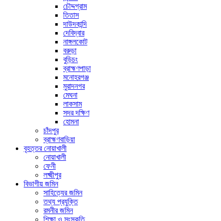
চৌদ্দগ্রাম
তিতাস
দাউদকান্দি
দেবিদ্বার
নাঙ্গলকোট
বরুড়া
বুড়িচং
ব্রাহ্মণপাড়া
মনোহরগঞ্জ
মুরাদনগর
মেঘনা
লাকসাম
সদর দক্ষিণ
হোমনা
চাঁদপুর
ব্রাহ্মণবাড়িয়া
বৃহত্তর নোয়াখালী
নোয়াখালী
ফেনী
লক্ষ্মীপুর
বিভাগীয় জমিন
সাহিত্যের জমিন
তথ্য প্রযুক্তি
রমনীর জমিন
শিক্ষা ও সংস্কৃতি