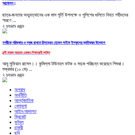
আন্দোলন।
ছাত্র-জনতার অভ্যুত্থানের এক মাস পূর্তি উপলক্ষে ও পুলিশের গুলিতে নিহত শহীদদের
স্মরণে ...
২ years ago
নগরীকে পরিষ্কার ও সবুজ রাখতে চিলড্রেন হেভেন লাইফ ইশকুলের ব্যতিক্রম উদ্যোগ
মুন্সী ফারুক আহমেদ একজন শিক্ষানুরাগী ব্যক্তি
আবু সুফিয়ান রাসেল।। কুমিল্লা টাউনহল ফটক ও সড়ক পরিছন্ন করেছেন শিশুরা।
শুক্রবার (১০ মে) ...
২ years ago
অপরাধ
অর্থনীতি
আর্ন্তজাতিক
খেলাধুলা
আইন-আদালত
ক্রিকেট
ফুটবল
চাকুরী
ছবি