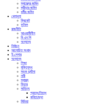
স্বাস্থ্যের জমিন
ক্রীড়ার জমিন
ধর্মীয় জমিন
খেলাধুলা
ক্রিকেট
ফুটবল
রাজনীতি
আওয়ামীলীগ
বি এন পি
অন্যান্য
নির্বাচন
আলোচিত সংবাদ
ই-পেপার
অন্যান্য
শিক্ষা
মুক্তিযুদ্ধ
সড়ক দুর্ঘটনা
নারী
স্বাস্থ্য
ফিচার
সাহিত্য
প্রবন্ধ/নিবন্ধ
কবিতা/ছড়া
মিডিয়া