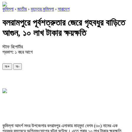
কুমিল্লা
›
জাতীয়
›
বৃহত্তর কুমিল্লা
›
সারাদেশ
বলরামপুরে পূর্বশত্রুতার জেরে গৃহবধুর বাড়িতে
আগুন, ১০ লাখ টাকার ক্ষয়ক্ষতি
স্টাফ রিপোর্টার
প্রকাশ: ১ বছর আগে
অ+
অ-
কুমিল্লা আদর্শ সদর উপজেলার বলরামপুর এলাকায় মাহমুদা বেগম (৩০) নামের এক
গৃহবধূর বসতঘরে অগ্নিসংযোগের ঘটনা ঘটেছে। এতে প্রায় ১০ লাখ টাকার ক্ষয়ক্ষতি