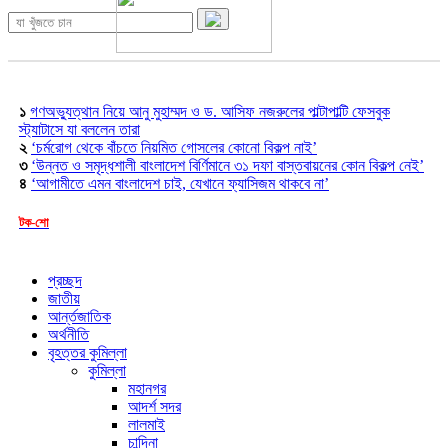
১
গণঅভ্যুত্থান নিয়ে আনু মুহাম্মদ ও ড. আসিফ নজরুলের পাল্টাপাল্টি ফেসবুক
স্ট্যাটাসে যা বললেন তারা
২
‘চর্মরোগ থেকে বাঁচতে নিয়মিত গোসলের কোনো বিকল্প নাই’
৩
‘উন্নত ও সমৃদ্ধশালী বাংলাদেশ বির্ণিমানে ৩১ দফা বাস্তবায়নের কোন বিকল্প নেই’
৪
‘আগামীতে এমন বাংলাদেশ চাই, যেখানে ফ্যাসিজম থাকবে না’
টক-শো
প্রচ্ছদ
জাতীয়
আর্ন্তজাতিক
অর্থনীতি
বৃহত্তর কুমিল্লা
কুমিল্লা
মহানগর
আদর্শ সদর
লালমাই
চান্দিনা