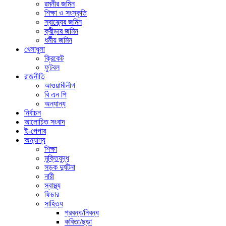
রমনীর জমিন
শিক্ষা ও সংস্কৃতি
স্বাস্থ্যের জমিন
ক্রীড়ার জমিন
ধর্মীয় জমিন
খেলাধুলা
ক্রিকেট
ফুটবল
রাজনীতি
আওয়ামীলীগ
বি এন পি
অন্যান্য
নির্বাচন
আলোচিত সংবাদ
ই-পেপার
অন্যান্য
শিক্ষা
মুক্তিযুদ্ধ
সড়ক দুর্ঘটনা
নারী
স্বাস্থ্য
ফিচার
সাহিত্য
প্রবন্ধ/নিবন্ধ
কবিতা/ছড়া