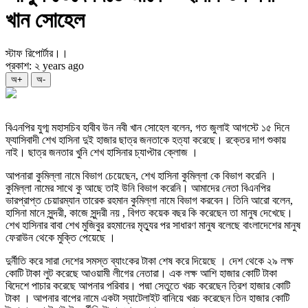
খান সোহেল
স্টাফ রিপোর্টার।।
প্রকাশ: ২ years ago
অ+
অ-
বিএনপির যুগ্ম মহাসচিব হাবীব উন নবী খান সোহেল বলেন, গত জুলাই আগস্টে ১৫ দিনে
ফ্যাসিবাদী শেখ হাসিনা দুই হাজার ছাত্র জনতাকে হত্যা করেছে। রক্তের দাগ শুকায়
নাই। ছাত্র জনতার খুনি শেখ হাসিনার চ্যাপ্টার ক্লোজ ।
আপনারা কুমিল্লা নামে বিভাগ চেয়েছেন, শেখ হাসিনা কুমিল্লা কে বিভাগ করেনি ।
কুমিল্লা নামের সাথে কু আছে তাই উনি বিভাগ করেনি। আমাদের নেতা বিএনপির
ভারপ্রাপ্ত চেয়ারম্যান তারেক রহমান কুমিল্লা নামে বিভাগ করবেন। তিনি আরো বলেন,
হাসিনা মানে সুন্দরী, কাজে সুন্দরী নয় , বিগত কয়েক বছর কি করেছেন তা মানুষ দেখেছে।
শেখ হাসিনার বাবা শেখ মুজিবুর রহমানের মৃত্যুর পর সাধারণ মানুষ বলেছে বাংলাদেশের মানুষ
ফেরাউন থেকে মুক্তি পেয়েছে ।
দুর্নীতি করে সারা দেশের সমস্ত ব্যাংকের টাকা শেষ করে দিয়েছে । দেশ থেকে ২৯ লক্ষ
কোটি টাকা লুট করেছে আওয়ামী লীগের নেতারা। এক লক্ষ আশি হাজার কোটি টাকা
বিদেশে পাচার করেছে আপনার পরিবার। পদ্মা সেতুতে খরচ করেছেন ত্রিশ হাজার কোটি
টাকা । আপনার বাপের নামে একটা স্যাটেলাইট বানিয়ে খরচ করেছেন তিন হাজার কোটি