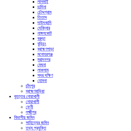
লালমাই
চান্দিনা
চৌদ্দগ্রাম
তিতাস
দাউদকান্দি
দেবিদ্বার
নাঙ্গলকোট
বরুড়া
বুড়িচং
ব্রাহ্মণপাড়া
মনোহরগঞ্জ
মুরাদনগর
মেঘনা
লাকসাম
সদর দক্ষিণ
হোমনা
চাঁদপুর
ব্রাহ্মণবাড়িয়া
বৃহত্তর নোয়াখালী
নোয়াখালী
ফেনী
লক্ষ্মীপুর
বিভাগীয় জমিন
সাহিত্যের জমিন
তথ্য প্রযুক্তি