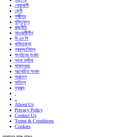
নোয়াখালী
ফেনী
লক্ষ্মীপুর
মুক্তিযুদ্ধ
রাজনীতি
আওয়ামীলীগ
বি এন পি
কবিতা/ছড়া
প্রবন্ধ/নিবন্ধ
সংগঠনের সংবাদ
সড়ক দুর্ঘটনা
সাক্ষাৎকার
আলোচিত সংবাদ
সারাদেশ
সাহিত্য
স্বাস্থ্য
.
..
About Us
Privacy Policy
Contact Us
Terms & Conditions
Cookies
আমাদের সঙ্গে থাকুন