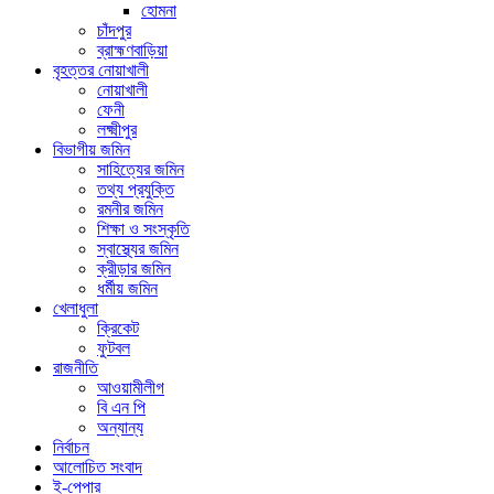
হোমনা
চাঁদপুর
ব্রাহ্মণবাড়িয়া
বৃহত্তর নোয়াখালী
নোয়াখালী
ফেনী
লক্ষ্মীপুর
বিভাগীয় জমিন
সাহিত্যের জমিন
তথ্য প্রযুক্তি
রমনীর জমিন
শিক্ষা ও সংস্কৃতি
স্বাস্থ্যের জমিন
ক্রীড়ার জমিন
ধর্মীয় জমিন
খেলাধুলা
ক্রিকেট
ফুটবল
রাজনীতি
আওয়ামীলীগ
বি এন পি
অন্যান্য
নির্বাচন
আলোচিত সংবাদ
ই-পেপার