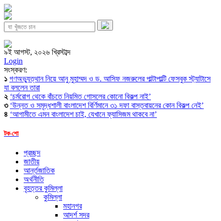
৯ই আগস্ট, ২০২৬ খ্রিস্টাব্দ
Login
সংস্করণ:
১
গণঅভ্যুত্থান নিয়ে আনু মুহাম্মদ ও ড. আসিফ নজরুলের পাল্টাপাল্টি ফেসবুক স্ট্যাটাসে
যা বললেন তারা
২
‘চর্মরোগ থেকে বাঁচতে নিয়মিত গোসলের কোনো বিকল্প নাই’
৩
‘উন্নত ও সমৃদ্ধশালী বাংলাদেশ বির্ণিমানে ৩১ দফা বাস্তবায়নের কোন বিকল্প নেই’
৪
‘আগামীতে এমন বাংলাদেশ চাই, যেখানে ফ্যাসিজম থাকবে না’
টক-শো
প্রচ্ছদ
জাতীয়
আর্ন্তজাতিক
অর্থনীতি
বৃহত্তর কুমিল্লা
কুমিল্লা
মহানগর
আদর্শ সদর