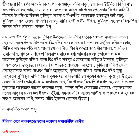
উপজেলা বিএনপির সাংগঠনিক সম্পাদক হুমায়ুন কবির বাবুল, ষোলনল ইউনিয়ন বিএনপি’র
সভাপতি সালেহ আহমদ ও সাধারণ সম্পাদক আবুল কাশেমের সঞ্চালনায় বিশেষ অতিথি
হিসেবে উপস্থিত ছিলেন কুমিল্লা মহানগর বিএনপির আহ্বায়ক উদবাতুল বারী আবু,
কুমিল্লা দক্ষিণ জেলা বিএনপির সদস্য সচিব হাজী জসীম উদ্দিন, কুমিল্লা মহানগর বিএনপির
সদস্য সচিব ইউসুফ মোল্লা টিপু ।
এছাড়াও উপস্থিত ছিলেন বুড়িচং উপজেলা বিএনপির সাবেক সাধারণ সম্পাদক কামাল
হোসেন, ব্রাহ্মণপাড়া উপজেলা বিএনপির সাবেক সাধারণ সম্পাদক মহসিন কবির সরকার,
সিনিয়র সহ-সভাপতি শাহ আলম খোকন,বিএনপির উপদেষ্টা জাহাঙ্গীর আলম, গাজীউল
হাসান খান, বুড়িচং উপজেলা বিএনপির সাবেক যুগ্ম আহ্বায়ক এডভোকেট ফারুক
আহমেদ,কুমিল্লা দক্ষিণ জেলা বিএনপির সদস্য এডভোকেট শরিফুল ইসলাম, কুমিল্লা
দক্ষিণ জেলা ছাত্রদলের সাধারণ সম্পাদক তোফায়েল আহমেদ, কুমিল্লা দক্ষিণ জেলা
স্বেচ্ছাসেবক দলের সাধারণ ভিপি আব্দুল্লাহ, কুমিল্লা দক্ষিণ জেলা বিএনপির যুগ্ম
আহ্বায়ক কুমিল্লা দক্ষিণ জেলা কৃষক দলের সভাপতি মোস্তফা জামান, কুমিল্লা উত্তর
জেলা বিএনপির আহ্বায়ক আক্তারুজ্জামান, কিশোরগঞ্জ বিএনপি ইকবাল হোসেন, উপজেলা
যুবদলের আহ্বায়ক জাবেদ কাউসার সবুজ, সদস্য সচিব দেলোয়ার হোসেন, স্বেচ্ছাসেবক
দলের আহ্বায়ক নজরুল ইসলাম ভূঁইয়া, সদস্য সচিব আব্দুল আলীম, ছাত্রদলের আহ্বায়ক
স্বপন আহমেদ পাখি, সদস্য সচিব ইকবাল হোসেন ভূঁইয়া।
এ সম্পর্কিত আরও পড়ুন
সিরিয়াল পেতে আরেকজনের মৃত্যুর অপেক্ষায় ডায়ালাইসিস রোগীরা
ফেনী হাসপাতাল