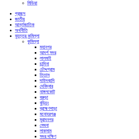
মিডিয়া
প্রচ্ছদ
জাতীয়
আর্ন্তজাতিক
অর্থনীতি
বৃহত্তর কুমিল্লা
কুমিল্লা
মহানগর
আদর্শ সদর
লালমাই
চান্দিনা
চৌদ্দগ্রাম
তিতাস
দাউদকান্দি
দেবিদ্বার
নাঙ্গলকোট
বরুড়া
বুড়িচং
ব্রাহ্মণপাড়া
মনোহরগঞ্জ
মুরাদনগর
মেঘনা
লাকসাম
সদর দক্ষিণ