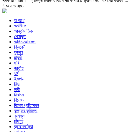
স্টাফ রিপোর্টার ।। কুমিল্লা মহানগর বিএনপির কমিটিতে ত্যাগী নেতা কর্মীদের যথাযথ ...
৪ years ago
অপরাধ
অর্থনীতি
আর্ন্তজাতিক
খেলাধুলা
আইন-আদালত
ক্রিকেট
ফুটবল
চাকুরী
ছবি
জাতীয়
ধর্ম
ইসলাম
হিন্দু
নারী
নির্বাচন
বিনোদন
বিশেষ প্রতিবেদন
বৃহত্তর কুমিল্লা
কুমিল্লা
চাঁদপুর
ব্রাহ্মণবাড়িয়া
মহানগর