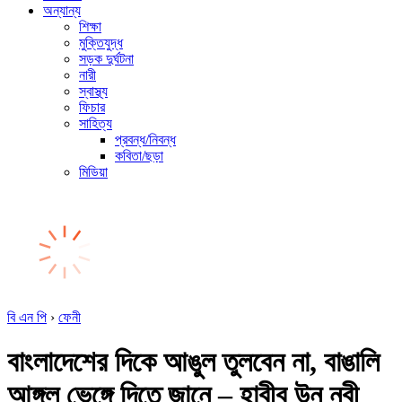
অন্যান্য
শিক্ষা
মুক্তিযুদ্ধ
সড়ক দুর্ঘটনা
নারী
স্বাস্থ্য
ফিচার
সাহিত্য
প্রবন্ধ/নিবন্ধ
কবিতা/ছড়া
মিডিয়া
বি এন পি
›
ফেনী
বাংলাদেশের দিকে আঙুল তুলবেন না, বাঙালি
আঙ্গুল ভেঙ্গে দিতে জানে – হাবীব উন নবী