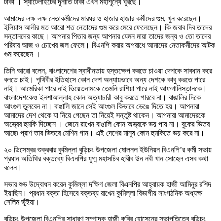
টাকা । স্যাটেলাইটের দূর্নীতি টাকা এখন মহাশূন্যে ঘুরছে।
আমাদের লক্ষ লক্ষ নেতাকর্মীদের মারধর ও হাজার হাজার কর্মীদের গুম, খুন করেছেন।
ইলিয়াস আলীর মত আরো শত নেতাদের গুম করে মেরে ফেলেছেন। কি জবাব দিব তাদের
সন্তানদের কাছে। আপনার পিতার জন্য আপনার যেমন মায়া তাদের জন্য ও তো তাদের
পরিবার আজ ও চোখের জল ফেলে। বিএনপি করার অপরাধে আমাদের নেতাকর্মীদের আটক
গুম করেছেন ।
তিনি আরো বলেন, বাংলাদেশের স্বাধীনতায় হস্তক্ষেপ করতে চাওয়া দেশকে সাবধান করে
বলতে চাই। পৃথিবীর ইতিহাসে কোন দেশ অন্যায়ভাবে অন্য দেশকে কাবু করতে পারে
নাই। আমেরিকা পারে নাই ভিয়েতনামকে তেমনি রাশিয়া পারে নাই আফগানিস্তানকে।
বাংলাদেশকেও ইনশাআল্লাহ কোন অত্যাচারী কাবু করতে পারবে না। বাঙালির দিকে
আংগুল তুলবেন না। বাঙালি জানে সেই আংগুল কিভাবে ভেঙে দিতে হয়। আপনারা
আমাদের দেশ থেকে যা নিয়ে গেছেন তা নিয়েই সন্তুষ্ট থাকেন। আপনারা আমাদেরকে
অস্ত্রের হুমকি দিচ্ছেন । জেনে রাখেন বাঙালি কোন অস্ত্রকে ভয় পায় না। বুকের ভিতর
আছে৷ প্রাণ তার ভিতরে মেশিন গান। এই দেশের মানুষ কোন হুমকিতে ভয় করে না।
২০ ডিসেম্বর শুক্রবার কুমিল্লা বুড়িচং উপজেলা ষোলনল ইউনিয়ন বিএনপি’র কর্মী সভায়
প্রধান অতিথির বক্তব্যে বিএনপির যুগ্ম মহাসচিব হাবীব উন নবী খান সোহেল এসব কথা
বলেন।
সভার শুভ উদ্বোধন করেন কুমিল্লা দক্ষিণ জেলা বিএনপির আহ্বায়ক হাজী আমিনুর রশিদ
ইয়াছিন। প্রধান বক্তা হিসেবে বক্তব্য রাখেন কুমিল্লা বিভাগীয় সাংগঠনিক অধ্যক্ষ
সেলিম ভূঁইয়া।
বুড়িচং উপজেলা বিএনপির সাধারণ সম্পাদক হাজী কবির হোসেনের সভাপতিত্বে বুড়িচং