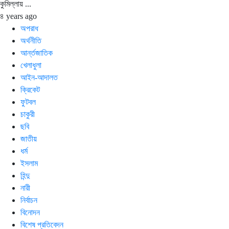
কুমিল্লায় ...
৪ years ago
অপরাধ
অর্থনীতি
আর্ন্তজাতিক
খেলাধুলা
আইন-আদালত
ক্রিকেট
ফুটবল
চাকুরী
ছবি
জাতীয়
ধর্ম
ইসলাম
হিন্দু
নারী
নির্বাচন
বিনোদন
বিশেষ প্রতিবেদন