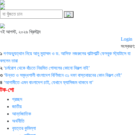
৭ই আগস্ট, ২০২৬ খ্রিস্টাব্দ
Login
সংস্করণ:
১
গণঅভ্যুত্থান নিয়ে আনু মুহাম্মদ ও ড. আসিফ নজরুলের পাল্টাপাল্টি ফেসবুক স্ট্যাটাসে যা
বললেন তারা
২
‘চর্মরোগ থেকে বাঁচতে নিয়মিত গোসলের কোনো বিকল্প নাই’
৩
‘উন্নত ও সমৃদ্ধশালী বাংলাদেশ বির্ণিমানে ৩১ দফা বাস্তবায়নের কোন বিকল্প নেই’
৪
‘আগামীতে এমন বাংলাদেশ চাই, যেখানে ফ্যাসিজম থাকবে না’
টক-শো
প্রচ্ছদ
জাতীয়
আর্ন্তজাতিক
অর্থনীতি
বৃহত্তর কুমিল্লা