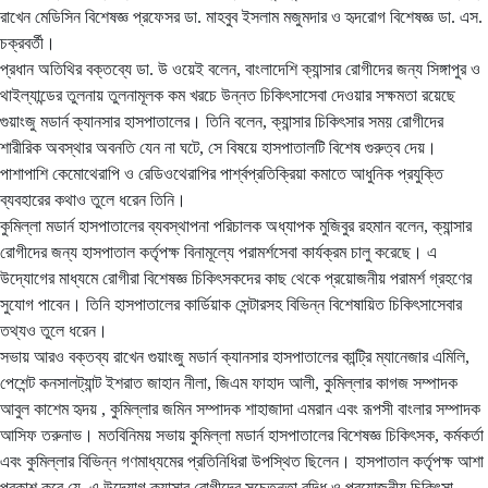
রাখেন মেডিসিন বিশেষজ্ঞ প্রফেসর ডা. মাহবুব ইসলাম মজুমদার ও হৃদরোগ বিশেষজ্ঞ ডা. এস.
চক্রবর্তী।
প্রধান অতিথির বক্তব্যে ডা. উ ওয়েই বলেন, বাংলাদেশি ক্যান্সার রোগীদের জন্য সিঙ্গাপুর ও
থাইল্যান্ডের তুলনায় তুলনামূলক কম খরচে উন্নত চিকিৎসাসেবা দেওয়ার সক্ষমতা রয়েছে
গুয়াংজু মডার্ন ক্যানসার হাসপাতালের। তিনি বলেন, ক্যান্সার চিকিৎসার সময় রোগীদের
শারীরিক অবস্থার অবনতি যেন না ঘটে, সে বিষয়ে হাসপাতালটি বিশেষ গুরুত্ব দেয়।
পাশাপাশি কেমোথেরাপি ও রেডিওথেরাপির পার্শ্বপ্রতিক্রিয়া কমাতে আধুনিক প্রযুক্তি
ব্যবহারের কথাও তুলে ধরেন তিনি।
কুমিল্লা মডার্ন হাসপাতালের ব্যবস্থাপনা পরিচালক অধ্যাপক মুজিবুর রহমান বলেন, ক্যান্সার
রোগীদের জন্য হাসপাতাল কর্তৃপক্ষ বিনামূল্যে পরামর্শসেবা কার্যক্রম চালু করেছে। এ
উদ্যোগের মাধ্যমে রোগীরা বিশেষজ্ঞ চিকিৎসকদের কাছ থেকে প্রয়োজনীয় পরামর্শ গ্রহণের
সুযোগ পাবেন। তিনি হাসপাতালের কার্ডিয়াক সেন্টারসহ বিভিন্ন বিশেষায়িত চিকিৎসাসেবার
তথ্যও তুলে ধরেন।
সভায় আরও বক্তব্য রাখেন গুয়াংজু মডার্ন ক্যানসার হাসপাতালের কান্ট্রি ম্যানেজার এমিলি,
পেশেন্ট কনসালট্যান্ট ইশরাত জাহান নীলা, জিএম ফাহাদ আলী, কুমিল্লার কাগজ সম্পাদক
আবুল কাশেম হৃদয় , কুমিল্লার জমিন সম্পাদক শাহাজাদা এমরান এবং রূপসী বাংলার সম্পাদক
আসিফ তরুনাভ। মতবিনিময় সভায় কুমিল্লা মডার্ন হাসপাতালের বিশেষজ্ঞ চিকিৎসক, কর্মকর্তা
এবং কুমিল্লার বিভিন্ন গণমাধ্যমের প্রতিনিধিরা উপস্থিত ছিলেন। হাসপাতাল কর্তৃপক্ষ আশা
প্রকাশ করে যে, এ উদ্যোগ ক্যান্সার রোগীদের সচেতনতা বৃদ্ধি ও প্রয়োজনীয় চিকিৎসা-