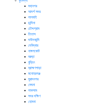
কুমিল্লা
মহানগর
আদর্শ সদর
লালমাই
চান্দিনা
চৌদ্দগ্রাম
তিতাস
দাউদকান্দি
দেবিদ্বার
নাঙ্গলকোট
বরুড়া
বুড়িচং
ব্রাহ্মণপাড়া
মনোহরগঞ্জ
মুরাদনগর
মেঘনা
লাকসাম
সদর দক্ষিণ
হোমনা