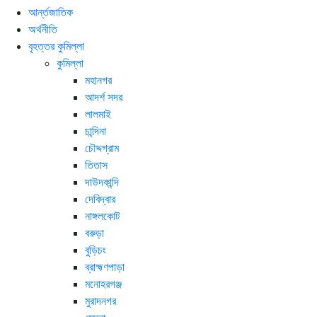
আর্ন্তজাতিক
অর্থনীতি
বৃহত্তর কুমিল্লা
কুমিল্লা
মহানগর
আদর্শ সদর
লালমাই
চান্দিনা
চৌদ্দগ্রাম
তিতাস
দাউদকান্দি
দেবিদ্বার
নাঙ্গলকোট
বরুড়া
বুড়িচং
ব্রাহ্মণপাড়া
মনোহরগঞ্জ
মুরাদনগর