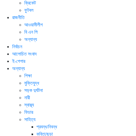
ক্রিকেট
ফুটবল
রাজনীতি
আওয়ামীলীগ
বি এন পি
অন্যান্য
নির্বাচন
আলোচিত সংবাদ
ই-পেপার
অন্যান্য
শিক্ষা
মুক্তিযুদ্ধ
সড়ক দুর্ঘটনা
নারী
স্বাস্থ্য
ফিচার
সাহিত্য
প্রবন্ধ/নিবন্ধ
কবিতা/ছড়া