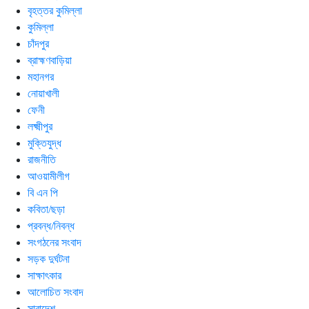
বৃহত্তর কুমিল্লা
কুমিল্লা
চাঁদপুর
ব্রাহ্মণবাড়িয়া
মহানগর
নোয়াখালী
ফেনী
লক্ষ্মীপুর
মুক্তিযুদ্ধ
রাজনীতি
আওয়ামীলীগ
বি এন পি
কবিতা/ছড়া
প্রবন্ধ/নিবন্ধ
সংগঠনের সংবাদ
সড়ক দুর্ঘটনা
সাক্ষাৎকার
আলোচিত সংবাদ
সারাদেশ