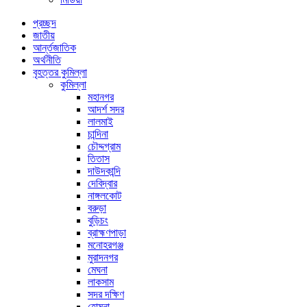
প্রচ্ছদ
জাতীয়
আর্ন্তজাতিক
অর্থনীতি
বৃহত্তর কুমিল্লা
কুমিল্লা
মহানগর
আদর্শ সদর
লালমাই
চান্দিনা
চৌদ্দগ্রাম
তিতাস
দাউদকান্দি
দেবিদ্বার
নাঙ্গলকোট
বরুড়া
বুড়িচং
ব্রাহ্মণপাড়া
মনোহরগঞ্জ
মুরাদনগর
মেঘনা
লাকসাম
সদর দক্ষিণ
হোমনা