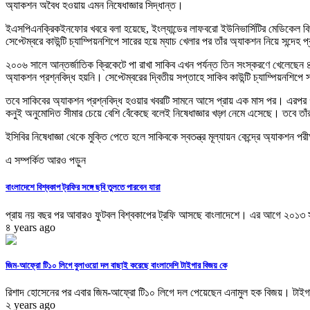
অ্যাকশন অবৈধ হওয়ায় এমন নিষেধাজ্ঞার সিদ্ধান্ত।
ইএসপিএনক্রিকইনফোর খবরে বলা হয়েছে, ইংল্যান্ডের লাফবরো ইউনিভার্সিটির মেডিকেল বি
সেপ্টেম্বরে কাউন্টি চ্যাম্পিয়নশিপে সারের হয়ে ম্যাচ খেলার পর তাঁর অ্যাকশন নিয়ে সন্দেহ
২০০৬ সালে আন্তর্জাতিক ক্রিকেটে পা রাখা সাকিব এখন পর্যন্ত তিন সংস্করণে খেলেছেন ৪
অ্যাকশন প্রশ্নবিদ্ধ হয়নি। সেপ্টেম্বরের দ্বিতীয় সপ্তাহে সাকিব কাউন্টি চ্যাম্পিয়নশ
তবে সাকিবের অ্যাকশন প্রশ্নবিদ্ধ হওয়ার খবরটি সামনে আসে প্রায় এক মাস পর। এরপর গত
কনুই অনুমোদিত সীমার চেয়ে বেশি বেঁকেছে বলেই নিষেধাজ্ঞার খড়্গ নেমে এসেছে। তবে তাঁর
ইসিবির নিষেধাজ্ঞা থেকে মুক্তি পেতে হলে সাকিবকে স্বতন্ত্র মূল্যায়ন কেন্দ্রে অ্যাকশন
এ সম্পর্কিত আরও পড়ুন
বাংলাদেশে বিশ্বকাপ ট্রফির সঙ্গে ছবি তুলতে পারবেন যারা
প্রায় নয় বছর পর আবারও ফুটবল বিশ্বকাপের ট্রফি আসছে বাংলাদেশে। এর আগে ২০১৩ স
৪ years ago
জিম-আফ্রো টি১০ লিগে বুলাওয়ো দল বাছাই করেছে বাংলাদেশি টাইগার বিজয় কে
রিশাদ হোসেনের পর এবার জিম-আফ্রো টি১০ লিগে দল পেয়েছেন এনামুল হক বিজয়। টাইগা
২ years ago