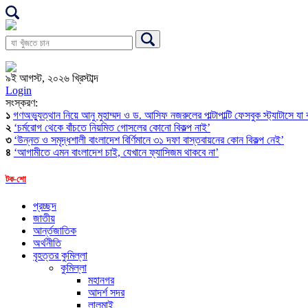
৯ই আগস্ট, ২০২৬ খ্রিস্টাব্দ
Login
সংস্করণ:
১
গণঅভ্যুত্থান নিয়ে আনু মুহাম্মদ ও ড. আসিফ নজরুলের পাল্টাপাল্টি ফেসবুক স্ট্যাটাসে যা
২
‘চর্মরোগ থেকে বাঁচতে নিয়মিত গোসলের কোনো বিকল্প নাই’
৩
‘উন্নত ও সমৃদ্ধশালী বাংলাদেশ বির্ণিমানে ৩১ দফা বাস্তবায়নের কোন বিকল্প নেই’
৪
‘আগামীতে এমন বাংলাদেশ চাই, যেখানে ফ্যাসিজম থাকবে না’
টক-শো
প্রচ্ছদ
জাতীয়
আর্ন্তজাতিক
অর্থনীতি
বৃহত্তর কুমিল্লা
কুমিল্লা
মহানগর
আদর্শ সদর
লালমাই