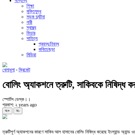
অন্যান্য
শিক্ষা
মুক্তিযুদ্ধ
সড়ক দুর্ঘটনা
নারী
স্বাস্থ্য
ফিচার
সাহিত্য
প্রবন্ধ/নিবন্ধ
কবিতা/ছড়া
মিডিয়া
খেলাধুলা
›
ক্রিকেট
বোলিং অ্যাকশনে ত্রুটি, সাকিবকে নিষিদ্ধ ক
স্পোর্টস ডেস্ক।।
প্রকাশ: ২ years ago
অ+
অ-
ত্রুটিপূর্ণ অ্যাকশনের কারণে সাকিব আল হাসানের বোলিং নিষিদ্ধ করেছে ইংল্যান্ড অ্যান্