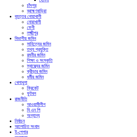
চাঁদপুর
ব্রাহ্মণবাড়িয়া
বৃহত্তর নোয়াখালী
নোয়াখালী
ফেনী
লক্ষ্মীপুর
বিভাগীয় জমিন
সাহিত্যের জমিন
তথ্য প্রযুক্তি
রমনীর জমিন
শিক্ষা ও সংস্কৃতি
স্বাস্থ্যের জমিন
ক্রীড়ার জমিন
ধর্মীয় জমিন
খেলাধুলা
ক্রিকেট
ফুটবল
রাজনীতি
আওয়ামীলীগ
বি এন পি
অন্যান্য
নির্বাচন
আলোচিত সংবাদ
ই-পেপার