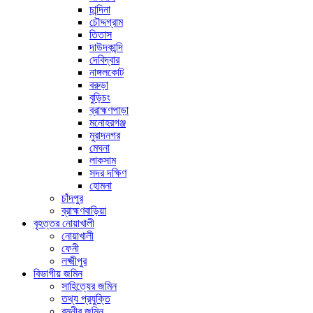
চান্দিনা
চৌদ্দগ্রাম
তিতাস
দাউদকান্দি
দেবিদ্বার
নাঙ্গলকোট
বরুড়া
বুড়িচং
ব্রাহ্মণপাড়া
মনোহরগঞ্জ
মুরাদনগর
মেঘনা
লাকসাম
সদর দক্ষিণ
হোমনা
চাঁদপুর
ব্রাহ্মণবাড়িয়া
বৃহত্তর নোয়াখালী
নোয়াখালী
ফেনী
লক্ষ্মীপুর
বিভাগীয় জমিন
সাহিত্যের জমিন
তথ্য প্রযুক্তি
রমনীর জমিন