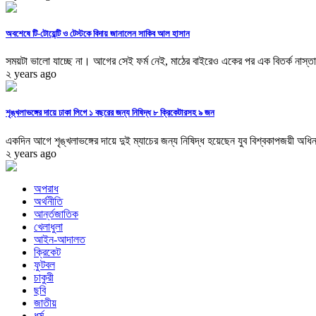
অবশেষে টি-টোয়েন্টি ও টেস্টকে বিদায় জানালেন সাকিব আল হাসান
সময়টা ভালো যাচ্ছে না। আগের সেই ফর্ম নেই, মাঠের বাইরেও একের পর এক বিতর্ক নাস্তান
২ years ago
শৃঙ্খলাভঙ্গের দায়ে ঢাকা লিগে ১ বছরের জন্য নিষিদ্ধ ৮ ক্রিকেটারসহ ৯ জন
একদিন আগে শৃঙ্খলাভঙ্গের দায়ে দুই ম্যাচের জন্য নিষিদ্ধ হয়েছেন যুব বিশ্বকাপজয়ী অধিন
২ years ago
অপরাধ
অর্থনীতি
আর্ন্তজাতিক
খেলাধুলা
আইন-আদালত
ক্রিকেট
ফুটবল
চাকুরী
ছবি
জাতীয়
ধর্ম