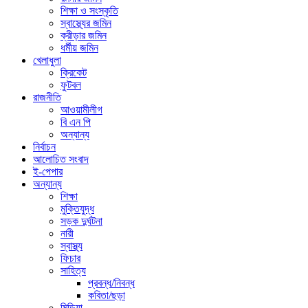
শিক্ষা ও সংস্কৃতি
স্বাস্থ্যের জমিন
ক্রীড়ার জমিন
ধর্মীয় জমিন
খেলাধুলা
ক্রিকেট
ফুটবল
রাজনীতি
আওয়ামীলীগ
বি এন পি
অন্যান্য
নির্বাচন
আলোচিত সংবাদ
ই-পেপার
অন্যান্য
শিক্ষা
মুক্তিযুদ্ধ
সড়ক দুর্ঘটনা
নারী
স্বাস্থ্য
ফিচার
সাহিত্য
প্রবন্ধ/নিবন্ধ
কবিতা/ছড়া
মিডিয়া