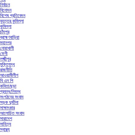
নির্বাচন
বিনোদন
বিশেষ প্রতিবেদন
বৃহত্তর কুমিল্লা
কুমিল্লা
চাঁদপুর
ব্রাহ্মণবাড়িয়া
মহানগর
নোয়াখালী
ফেনী
লক্ষ্মীপুর
মুক্তিযুদ্ধ
রাজনীতি
আওয়ামীলীগ
বি এন পি
কবিতা/ছড়া
প্রবন্ধ/নিবন্ধ
সংগঠনের সংবাদ
সড়ক দুর্ঘটনা
সাক্ষাৎকার
আলোচিত সংবাদ
সারাদেশ
সাহিত্য
স্বাস্থ্য
.