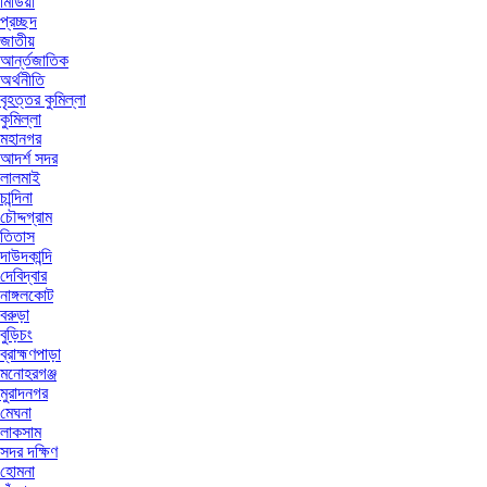
মিডিয়া
প্রচ্ছদ
জাতীয়
আর্ন্তজাতিক
অর্থনীতি
বৃহত্তর কুমিল্লা
কুমিল্লা
মহানগর
আদর্শ সদর
লালমাই
চান্দিনা
চৌদ্দগ্রাম
তিতাস
দাউদকান্দি
দেবিদ্বার
নাঙ্গলকোট
বরুড়া
বুড়িচং
ব্রাহ্মণপাড়া
মনোহরগঞ্জ
মুরাদনগর
মেঘনা
লাকসাম
সদর দক্ষিণ
হোমনা