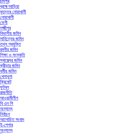
চাঁদপুর
ব্রাহ্মণবাড়িয়া
বৃহত্তর নোয়াখালী
নোয়াখালী
ফেনী
লক্ষ্মীপুর
বিভাগীয় জমিন
সাহিত্যের জমিন
তথ্য প্রযুক্তি
রমনীর জমিন
শিক্ষা ও সংস্কৃতি
স্বাস্থ্যের জমিন
ক্রীড়ার জমিন
ধর্মীয় জমিন
খেলাধুলা
ক্রিকেট
ফুটবল
রাজনীতি
আওয়ামীলীগ
বি এন পি
অন্যান্য
নির্বাচন
আলোচিত সংবাদ
ই-পেপার
অন্যান্য