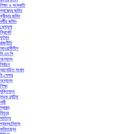
শিক্ষা ও সংস্কৃতি
স্বাস্থ্যের জমিন
ক্রীড়ার জমিন
ধর্মীয় জমিন
খেলাধুলা
ক্রিকেট
ফুটবল
রাজনীতি
আওয়ামীলীগ
বি এন পি
অন্যান্য
নির্বাচন
আলোচিত সংবাদ
ই-পেপার
অন্যান্য
শিক্ষা
মুক্তিযুদ্ধ
সড়ক দুর্ঘটনা
নারী
স্বাস্থ্য
ফিচার
সাহিত্য
প্রবন্ধ/নিবন্ধ
কবিতা/ছড়া