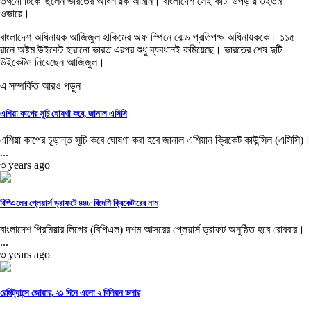
তখনো টিকে ছিলেন ভারতের অধিনায়ক আমান। বাংলাদেশ সেই কাটা উপড়ায় ৩২তম
ওভারে।
বাংলাদেশ অধিনায়ক আজিজুল হাকিমের অফ স্পিনে বোল্ড প্রতিপক্ষ অধিনায়ককে। ১১৫
রানে অষ্টম উইকেট হারানো ভারত এরপর শুধু ব্যবধানই কমিয়েছে। ভারতের শেষ দুটি
উইকেটও নিয়েছেন আজিজুল।
এ সম্পর্কিত আরও পড়ুন
এশিয়া কাপের সূচি ঘোষণা কবে, জানাল এসিসি
এশিয়া কাপের চূড়ান্ত সূচি কবে ঘোষণা করা হবে জানাল এশিয়ান ক্রিকেট কাউন্সিল (এসিসি)।
...
৩ years ago
বিপিএলের প্লেয়ার্স ড্রাফটে ৪৪৮ বিদেশি ক্রিকেটারের নাম
বাংলাদেশ প্রিমিয়ার লিগের (বিপিএল) দশম আসরের প্লেয়ার্স ড্রাফট অনুষ্ঠিত হবে রোববার।
...
৩ years ago
রেমিট্যান্সে জোয়ার, ২১ দিনে এলো ২ বিলিয়ন ডলার