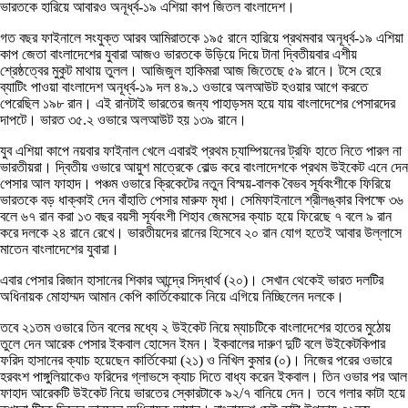
ভারতকে হারিয়ে আবারও অনূর্ধ্ব-১৯ এশিয়া কাপ জিতল বাংলাদেশ।
গত বছর ফাইনালে সংযুক্ত আরব আমিরাতকে ১৯৫ রানে হারিয়ে প্রথমবার অনূর্ধ্ব-১৯ এশিয়া
কাপ জেতা বাংলাদেশের যুবারা আজও ভারতকে উড়িয়ে দিয়ে টানা দ্বিতীয়বার এশীয়
শ্রেষ্ঠত্বের মুকুট মাথায় তুলল। আজিজুল হাকিমরা আজ জিতেছে ৫৯ রানে। টসে হেরে
ব্যাটিং পাওয়া বাংলাদেশ অনূর্ধ্ব-১৯ দল ৪৯.১ ওভারে অলআউট হওয়ার আগে করতে
পেরেছিল ১৯৮ রান। এই রানটাই ভারতের জন্য পাহাড়সম হয়ে যায় বাংলাদেশের পেসারদের
দাপটে। ভারত ৩৫.২ ওভারে অলআউট হয় ১৩৯ রানে।
যুব এশিয়া কাপে নয়বার ফাইনাল খেলে এবারই প্রথম চ্যাম্পিয়নের ট্রফি হাতে নিতে পারল না
ভারতীয়রা। দ্বিতীয় ওভারে আয়ুশ মাত্রেকে বোল্ড করে বাংলাদেশকে প্রথম উইকেট এনে দেন
পেসার আল ফাহাদ। পঞ্চম ওভারে ক্রিকেটের নতুন বিস্ময়-বালক বৈভব সূর্যবংশীকে ফিরিয়ে
ভারতকে বড় ধাক্কাই দেন বাঁহাতি পেসার মারুফ মৃধা। সেমিফাইনালে শ্রীলঙ্কার বিপক্ষে ৩৬
বলে ৬৭ রান করা ১৩ বছর বয়সী সূর্যবংশী শিহাব জেমসের ক্যাচ হয়ে ফিরেছে ৭ বলে ৯ রান
করে দলকে ২৪ রানে রেখে। ভারতীয়দের রানের হিসেবে ২০ রান যোগ হতেই আবার উল্লাসে
মাতেন বাংলাদেশের যুবারা।
এবার পেসার রিজান হাসানের শিকার আন্দ্রে সিদ্ধার্থ (২০)। সেখান থেকেই ভারত দলটির
অধিনায়ক মোহাম্মদ আমান কেপি কার্তিকেয়াকে নিয়ে এগিয়ে নিচ্ছিলেন দলকে।
তবে ২১তম ওভারে তিন বলের মধ্যে ২ উইকেট নিয়ে ম্যাচটিকে বাংলাদেশের হাতের মুঠোয়
তুলে দেন আরেক পেসার ইকবাল হোসেন ইমন। ইকবালের দারুণ দুটি বলে উইকেটকিপার
ফরিদ হাসানের ক্যাচ হয়েছেন কার্তিকেয়া (২১) ও নিখিল কুমার (০)। নিজের পরের ওভারে
হরবংশ পাঙ্গুলিয়াকেও ফরিদের গ্লাভসে ক্যাচ দিতে বাধ্য করেন ইকবাল। তিন ওভার পর আল
ফাহাদ আরেকটি উইকেট নিয়ে ভারতের স্কোরটাকে ৯২/৭ বানিয়ে দেন। তবে গলার কাটা হয়ে