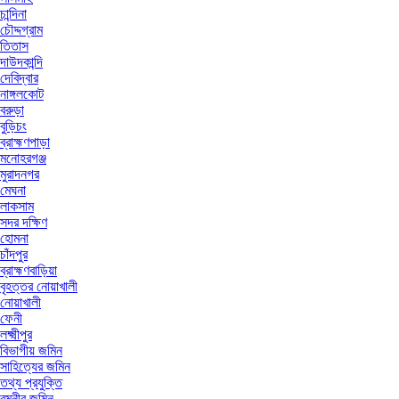
চান্দিনা
চৌদ্দগ্রাম
তিতাস
দাউদকান্দি
দেবিদ্বার
নাঙ্গলকোট
বরুড়া
বুড়িচং
ব্রাহ্মণপাড়া
মনোহরগঞ্জ
মুরাদনগর
মেঘনা
লাকসাম
সদর দক্ষিণ
হোমনা
চাঁদপুর
ব্রাহ্মণবাড়িয়া
বৃহত্তর নোয়াখালী
নোয়াখালী
ফেনী
লক্ষ্মীপুর
বিভাগীয় জমিন
সাহিত্যের জমিন
তথ্য প্রযুক্তি
রমনীর জমিন