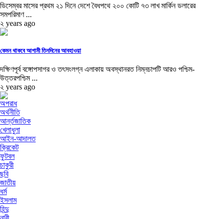
ডিসেম্বর মাসের প্রথম ২১ দিনে দেশে বৈধপথে ২০০ কোটি ৭৩ লাখ মার্কিন ডলারের
সমপরিমাণ ...
২ years ago
কেমন থাকবে আগামী তিনদিনের আবহাওয়া
দক্ষিণপূর্ব বঙ্গোপসাগর ও তৎসংলগ্ন এলাকায় অবস্থানরত নিম্নচাপটি আরও পশ্চিম-
উত্তরপশ্চিম ...
২ years ago
অপরাধ
অর্থনীতি
আর্ন্তজাতিক
খেলাধুলা
আইন-আদালত
ক্রিকেট
ফুটবল
চাকুরী
ছবি
জাতীয়
ধর্ম
ইসলাম
হিন্দু
নারী