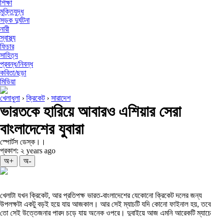
শিক্ষা
মুক্তিযুদ্ধ
সড়ক দুর্ঘটনা
নারী
স্বাস্থ্য
ফিচার
সাহিত্য
প্রবন্ধ/নিবন্ধ
কবিতা/ছড়া
মিডিয়া
খেলাধুলা
›
ক্রিকেট
›
সারাদেশ
ভারতকে হারিয়ে আবারও এশিয়ার সেরা
বাংলাদেশের যুবারা
স্পোর্টস ডেস্ক।।
প্রকাশ: ২ years ago
অ+
অ-
খেলাটা যখন ক্রিকেট, আর প্রতিপক্ষ ভারত-বাংলাদেশের যেকোনো ক্রিকেট দলের জন্য
উপলক্ষটা একটু বড়ই হয়ে যায় আজকাল। আর সেই ম্যাচটি যদি কোনো ফাইনাল হয়, তবে
তো সেই উত্তেজনার পারদ চড়ে যায় অনেক ওপরে। দুবাইয়ে আজ এমনি আরেকটি ম্যাচে