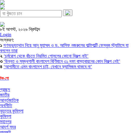
৮ই আগস্ট, ২০২৬ খ্রিস্টাব্দ
Login
সংস্করণ:
১
গণঅভ্যুত্থান নিয়ে আনু মুহাম্মদ ও ড. আসিফ নজরুলের পাল্টাপাল্টি ফেসবুক স্ট্যাটাসে যা
বললেন তারা
২
‘চর্মরোগ থেকে বাঁচতে নিয়মিত গোসলের কোনো বিকল্প নাই’
৩
‘উন্নত ও সমৃদ্ধশালী বাংলাদেশ বির্ণিমানে ৩১ দফা বাস্তবায়নের কোন বিকল্প নেই’
৪
‘আগামীতে এমন বাংলাদেশ চাই, যেখানে ফ্যাসিজম থাকবে না’
টক-শো
প্রচ্ছদ
জাতীয়
আর্ন্তজাতিক
অর্থনীতি
বৃহত্তর কুমিল্লা
কুমিল্লা
মহানগর
আদর্শ সদর
লালমাই