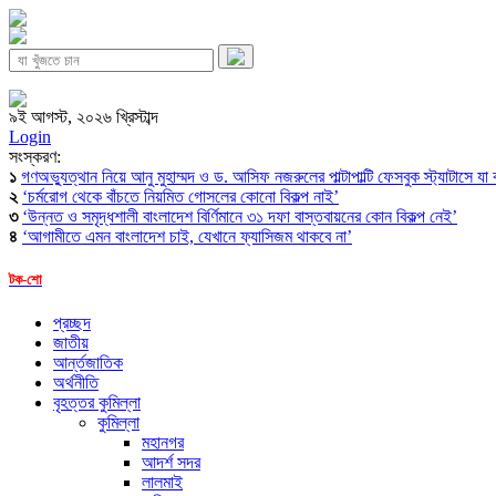
৯ই আগস্ট, ২০২৬ খ্রিস্টাব্দ
Login
সংস্করণ:
১
গণঅভ্যুত্থান নিয়ে আনু মুহাম্মদ ও ড. আসিফ নজরুলের পাল্টাপাল্টি ফেসবুক স্ট্যাটাসে যা
২
‘চর্মরোগ থেকে বাঁচতে নিয়মিত গোসলের কোনো বিকল্প নাই’
৩
‘উন্নত ও সমৃদ্ধশালী বাংলাদেশ বির্ণিমানে ৩১ দফা বাস্তবায়নের কোন বিকল্প নেই’
৪
‘আগামীতে এমন বাংলাদেশ চাই, যেখানে ফ্যাসিজম থাকবে না’
টক-শো
প্রচ্ছদ
জাতীয়
আর্ন্তজাতিক
অর্থনীতি
বৃহত্তর কুমিল্লা
কুমিল্লা
মহানগর
আদর্শ সদর
লালমাই