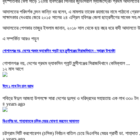
বৃহস্পতিবার বেলা সাড়ে ১২টায় হবিগঞ্জের সিনিয়র জুডিসিয়াল ম্যাজিস্ট্রেট প্রথম আদ
আদালতের পরিদর্শক নন্দন কান্তি ধর বলেন, এ মামলায় তারেক রহমানের নামে পাঠানো গ্রেফতা
সাক্ষাৎকার দেওয়ার জেরে ২০১৫ সালের ২৪ এপ্রিল হবিগঞ্জ জেলা ছাত্রলীগের সাবেক সহ-
আদালতের পেশকার তাজুর ইসলাম জানান, ২০১৮ সাল থেকে ছয় বছর ধরে বাদী আদালতে উপস্
এ সম্পর্কিত আরও পড়ুন
গোপালগঞ্জ নয়, দেশের প্রথম ভ্যাকসিন প্লান্ট হবে মুন্সীগঞ্জের সিরাজদিখানে : স্বাস্থ্য উপদেষ্টা
গোপালগঞ্জ নয়, দেশের প্রথম ভ্যাকসিন প্লান্ট মুন্সীগঞ্জের সিরাজদিখানে কেমিক্যাল ...
১২ মাস আগে
ঈদে ১ লাখ টন চাল বরাদ্দ
পবিত্র ঈদুল আজহা উপলক্ষে সারা দেশের দুঃস্থ ও দরিদ্রদের সহায়তায় এক লাখ ৩৩০ টন
৪ years ago
বিএনপির ডা. শাহাদাতকে চসিক মেয়র ঘোষণা করলেন আদালত
চট্টগ্রাম সিটি করপোরেশন (চসিক) নির্বাচন বাতিল চেয়ে বিএনপির মেয়র প্রার্থী ডা. শাহাদাত .
২ years ago