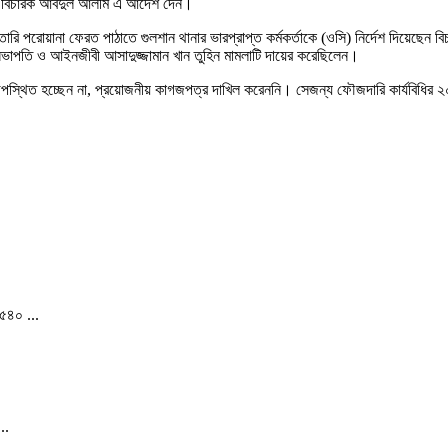
ালতের বিচারক আবদুল আলীম এ আদেশ দেন।
রি পরোয়ানা ফেরত পাঠাতে গুলশান থানার ভারপ্রাপ্ত কর্মকর্তাকে (ওসি) নির্দেশ দিয়েছেন বি
সভাপতি ও আইনজীবী আসাদুজ্জামান খান তুহিন মামলাটি দায়ের করেছিলেন।
থিত হচ্ছেন না, প্রয়োজনীয় কাগজপত্র দাখিল করেননি। সেজন্য ফৌজদারি কার্যবিধির ২০৪
 ৫৪০ ...
..