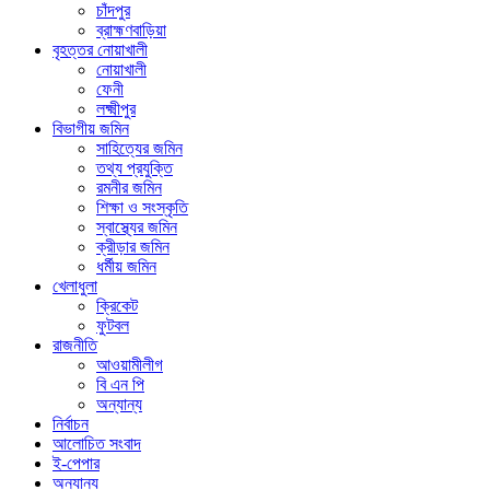
চাঁদপুর
ব্রাহ্মণবাড়িয়া
বৃহত্তর নোয়াখালী
নোয়াখালী
ফেনী
লক্ষ্মীপুর
বিভাগীয় জমিন
সাহিত্যের জমিন
তথ্য প্রযুক্তি
রমনীর জমিন
শিক্ষা ও সংস্কৃতি
স্বাস্থ্যের জমিন
ক্রীড়ার জমিন
ধর্মীয় জমিন
খেলাধুলা
ক্রিকেট
ফুটবল
রাজনীতি
আওয়ামীলীগ
বি এন পি
অন্যান্য
নির্বাচন
আলোচিত সংবাদ
ই-পেপার
অন্যান্য