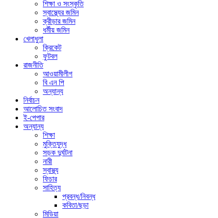
শিক্ষা ও সংস্কৃতি
স্বাস্থ্যের জমিন
ক্রীড়ার জমিন
ধর্মীয় জমিন
খেলাধুলা
ক্রিকেট
ফুটবল
রাজনীতি
আওয়ামীলীগ
বি এন পি
অন্যান্য
নির্বাচন
আলোচিত সংবাদ
ই-পেপার
অন্যান্য
শিক্ষা
মুক্তিযুদ্ধ
সড়ক দুর্ঘটনা
নারী
স্বাস্থ্য
ফিচার
সাহিত্য
প্রবন্ধ/নিবন্ধ
কবিতা/ছড়া
মিডিয়া