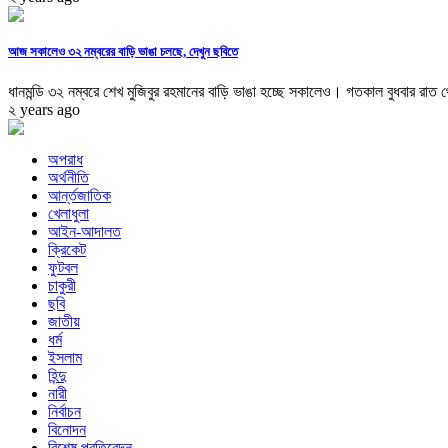
আজ সকালেও ৩২ নম্বরের বাড়ি ভাঙা চলছে, দেখুন ছবিতে
ধানমন্ডি ৩২ নম্বরে শেখ মুজিবুর রহমানের বাড়ি ভাঙা হচ্ছে সকালেও। গতকাল বুধবার রাত থ
২ years ago
অপরাধ
অর্থনীতি
আর্ন্তজাতিক
খেলাধুলা
আইন-আদালত
ক্রিকেট
ফুটবল
চাকুরী
ছবি
জাতীয়
ধর্ম
ইসলাম
হিন্দু
নারী
নির্বাচন
বিনোদন
বিশেষ প্রতিবেদন