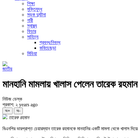
শিক্ষা
মুক্তিযুদ্ধ
সড়ক দুর্ঘটনা
নারী
স্বাস্থ্য
ফিচার
সাহিত্য
প্রবন্ধ/নিবন্ধ
কবিতা/ছড়া
মিডিয়া
জাতীয়
মানহানি মামলায় খালাস পেলেন তারেক রহমান
নিউজ ডেস্ক
প্রকাশ: ২ years ago
অ+
অ-
তারেক রহমান
বিএনপির ভারপ্রাপ্ত চেয়ারম্যান তারেক রহমানকে মানহানির একটি মামলা থেকে খালাস দি