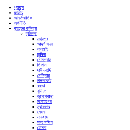
প্রচ্ছদ
জাতীয়
আর্ন্তজাতিক
অর্থনীতি
বৃহত্তর কুমিল্লা
কুমিল্লা
মহানগর
আদর্শ সদর
লালমাই
চান্দিনা
চৌদ্দগ্রাম
তিতাস
দাউদকান্দি
দেবিদ্বার
নাঙ্গলকোট
বরুড়া
বুড়িচং
ব্রাহ্মণপাড়া
মনোহরগঞ্জ
মুরাদনগর
মেঘনা
লাকসাম
সদর দক্ষিণ
হোমনা