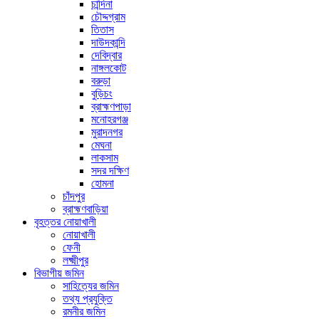
চান্দিনা
চৌদ্দগ্রাম
তিতাস
দাউদকান্দি
দেবিদ্বার
নাঙ্গলকোট
বরুড়া
বুড়িচং
ব্রাহ্মণপাড়া
মনোহরগঞ্জ
মুরাদনগর
মেঘনা
লাকসাম
সদর দক্ষিণ
হোমনা
চাঁদপুর
ব্রাহ্মণবাড়িয়া
বৃহত্তর নোয়াখালী
নোয়াখালী
ফেনী
লক্ষ্মীপুর
বিভাগীয় জমিন
সাহিত্যের জমিন
তথ্য প্রযুক্তি
রমনীর জমিন