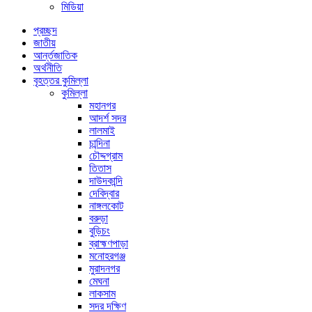
মিডিয়া
প্রচ্ছদ
জাতীয়
আর্ন্তজাতিক
অর্থনীতি
বৃহত্তর কুমিল্লা
কুমিল্লা
মহানগর
আদর্শ সদর
লালমাই
চান্দিনা
চৌদ্দগ্রাম
তিতাস
দাউদকান্দি
দেবিদ্বার
নাঙ্গলকোট
বরুড়া
বুড়িচং
ব্রাহ্মণপাড়া
মনোহরগঞ্জ
মুরাদনগর
মেঘনা
লাকসাম
সদর দক্ষিণ