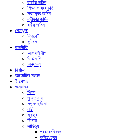
রমনীর জমিন
শিক্ষা ও সংস্কৃতি
স্বাস্থ্যের জমিন
ক্রীড়ার জমিন
ধর্মীয় জমিন
খেলাধুলা
ক্রিকেট
ফুটবল
রাজনীতি
আওয়ামীলীগ
বি এন পি
অন্যান্য
নির্বাচন
আলোচিত সংবাদ
ই-পেপার
অন্যান্য
শিক্ষা
মুক্তিযুদ্ধ
সড়ক দুর্ঘটনা
নারী
স্বাস্থ্য
ফিচার
সাহিত্য
প্রবন্ধ/নিবন্ধ
কবিতা/ছড়া