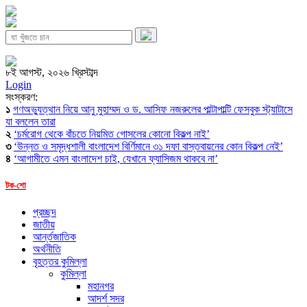
৮ই আগস্ট, ২০২৬ খ্রিস্টাব্দ
Login
সংস্করণ:
১
গণঅভ্যুত্থান নিয়ে আনু মুহাম্মদ ও ড. আসিফ নজরুলের পাল্টাপাল্টি ফেসবুক স্ট্যাটাসে
যা বললেন তারা
২
‘চর্মরোগ থেকে বাঁচতে নিয়মিত গোসলের কোনো বিকল্প নাই’
৩
‘উন্নত ও সমৃদ্ধশালী বাংলাদেশ বির্ণিমানে ৩১ দফা বাস্তবায়নের কোন বিকল্প নেই’
৪
‘আগামীতে এমন বাংলাদেশ চাই, যেখানে ফ্যাসিজম থাকবে না’
টক-শো
প্রচ্ছদ
জাতীয়
আর্ন্তজাতিক
অর্থনীতি
বৃহত্তর কুমিল্লা
কুমিল্লা
মহানগর
আদর্শ সদর