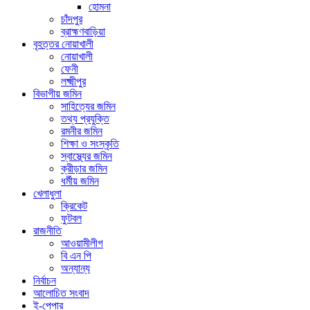
হোমনা
চাঁদপুর
ব্রাহ্মণবাড়িয়া
বৃহত্তর নোয়াখালী
নোয়াখালী
ফেনী
লক্ষ্মীপুর
বিভাগীয় জমিন
সাহিত্যের জমিন
তথ্য প্রযুক্তি
রমনীর জমিন
শিক্ষা ও সংস্কৃতি
স্বাস্থ্যের জমিন
ক্রীড়ার জমিন
ধর্মীয় জমিন
খেলাধুলা
ক্রিকেট
ফুটবল
রাজনীতি
আওয়ামীলীগ
বি এন পি
অন্যান্য
নির্বাচন
আলোচিত সংবাদ
ই-পেপার