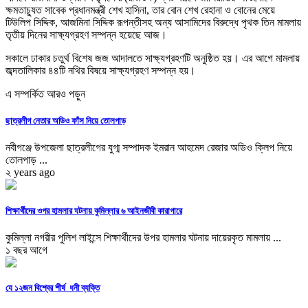
ক্ষমতাচ্যুত সাবেক প্রধানমন্ত্রী শেখ হাসিনা, তার বোন শেখ রেহানা ও বোনের মেয়ে
টিউলিপ সিদ্দিক, আজমিনা সিদ্দিক রূপন্তীসহ অন্য আসামিদের বিরুদ্ধে পৃথক তিন মামলায়
তৃতীয় দিনের সাক্ষ্যগ্রহণ সম্পন্ন হয়েছে আজ।
সকালে ঢাকার চতুর্থ বিশেষ জজ আদালতে সাক্ষ্যগ্রহণটি অনুষ্ঠিত হয়। এর আগে মামলায়
জব্দতালিকার ৪৪টি নথির বিষয়ে সাক্ষ্যগ্রহণ সম্পন্ন হয়।
এ সম্পর্কিত আরও পড়ুন
ছাত্রলীগ নেতার অডিও ফাঁস নিয়ে তোলপাড়
নবীগঞ্জে উপজেলা ছাত্রলীগের যুগ্ম সম্পাদক ইমরান আহমেদ রেজার অডিও ক্লিপ নিয়ে
তোলপাড় ...
২ years ago
শিক্ষার্থীদের ওপর হামলার ঘটনায় কুমিল্লার ৬ আইনজীবী কারাগারে
কুমিল্লা নগরীর পুলিশ লাইন্সে শিক্ষার্থীদের উপর হামলার ঘটনায় দায়েরকৃত মামলায় ...
১ বছর আগে
যে ১২জন বিশ্বের শীর্ষ ধনী ব্যক্তি