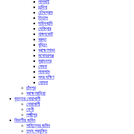
লালমাই
চান্দিনা
চৌদ্দগ্রাম
তিতাস
দাউদকান্দি
দেবিদ্বার
নাঙ্গলকোট
বরুড়া
বুড়িচং
ব্রাহ্মণপাড়া
মনোহরগঞ্জ
মুরাদনগর
মেঘনা
লাকসাম
সদর দক্ষিণ
হোমনা
চাঁদপুর
ব্রাহ্মণবাড়িয়া
বৃহত্তর নোয়াখালী
নোয়াখালী
ফেনী
লক্ষ্মীপুর
বিভাগীয় জমিন
সাহিত্যের জমিন
তথ্য প্রযুক্তি