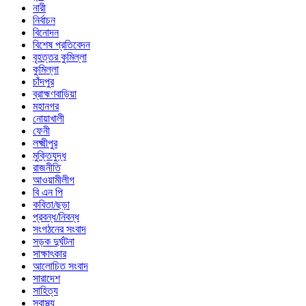
নারী
নির্বাচন
বিনোদন
বিশেষ প্রতিবেদন
বৃহত্তর কুমিল্লা
কুমিল্লা
চাঁদপুর
ব্রাহ্মণবাড়িয়া
মহানগর
নোয়াখালী
ফেনী
লক্ষ্মীপুর
মুক্তিযুদ্ধ
রাজনীতি
আওয়ামীলীগ
বি এন পি
কবিতা/ছড়া
প্রবন্ধ/নিবন্ধ
সংগঠনের সংবাদ
সড়ক দুর্ঘটনা
সাক্ষাৎকার
আলোচিত সংবাদ
সারাদেশ
সাহিত্য
স্বাস্থ্য