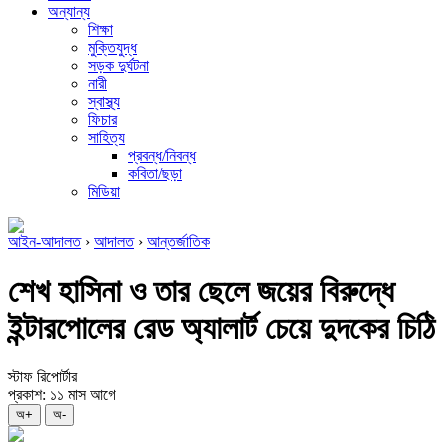
অন্যান্য
শিক্ষা
মুক্তিযুদ্ধ
সড়ক দুর্ঘটনা
নারী
স্বাস্থ্য
ফিচার
সাহিত্য
প্রবন্ধ/নিবন্ধ
কবিতা/ছড়া
মিডিয়া
আইন-আদালত
›
আদালত
›
আন্তর্জাতিক
শেখ হাসিনা ও তার ছেলে জয়ের বিরুদ্ধে
ইন্টারপোলের রেড অ্যালার্ট চেয়ে দুদকের চিঠি
স্টাফ রিপোর্টার
প্রকাশ: ১১ মাস আগে
অ+
অ-