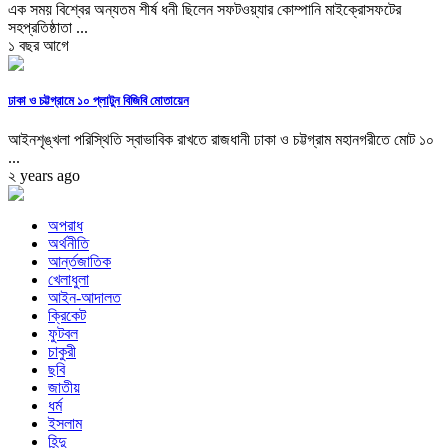
এক সময় বিশ্বের অন্যতম শীর্ষ ধনী ছিলেন সফটওয়্যার কোম্পানি মাইক্রোসফটের
সহপ্রতিষ্ঠাতা ...
১ বছর আগে
ঢাকা ও চট্টগ্রামে ১০ প্লাটুন বিজিবি মোতায়েন
আইনশৃঙ্খলা পরিস্থিতি স্বাভাবিক রাখতে রাজধানী ঢাকা ও চট্টগ্রাম মহানগরীতে মোট ১০
...
২ years ago
অপরাধ
অর্থনীতি
আর্ন্তজাতিক
খেলাধুলা
আইন-আদালত
ক্রিকেট
ফুটবল
চাকুরী
ছবি
জাতীয়
ধর্ম
ইসলাম
হিন্দু