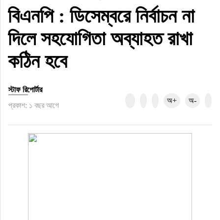
বিএনপি : ডিসেম্বরে নির্বাচন না
নির্বাচন
দিলে সহযোগিতা অব্যাহত রাখা
আলোচিত সংবাদ
কঠিন হবে
ই-পেপার
অন্যান্য
স্টাফ রিপোর্টার
অ+
অ-
প্রকাশ: ১ বছর আগে