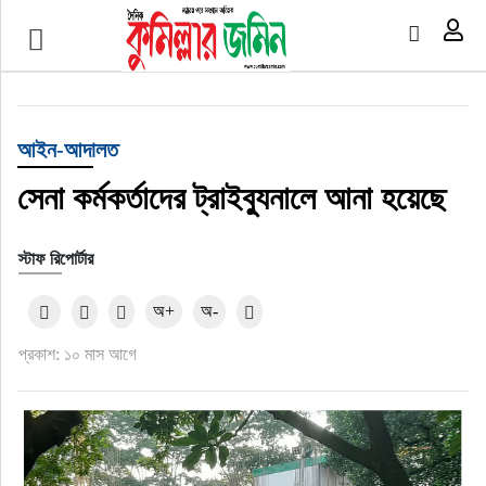
প্রচ্ছদ
জাতীয়
আইন-আদালত
আর্ন্তজাতিক
সেনা কর্মকর্তাদের ট্রাইব্যুনালে আনা হয়েছে
অর্থনীতি
স্টাফ রিপোর্টার
বৃহত্তর কুমিল্লা
অ+
অ-
প্রকাশ: ১০ মাস আগে
বৃহত্তর নোয়াখালী
বিভাগীয় জমিন
খেলাধুলা