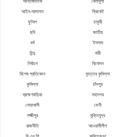
আর্ন্তজাতিক
খেলাধুলা
আইন-আদালত
ক্রিকেট
ফুটবল
চাকুরী
ছবি
জাতীয়
ধর্ম
ইসলাম
হিন্দু
নারী
নির্বাচন
বিনোদন
বিশেষ প্রতিবেদন
বৃহত্তর কুমিল্লা
কুমিল্লা
চাঁদপুর
ব্রাহ্মণবাড়িয়া
মহানগর
নোয়াখালী
ফেনী
লক্ষ্মীপুর
মুক্তিযুদ্ধ
রাজনীতি
আওয়ামীলীগ
বি এন পি
কবিতা/ছড়া