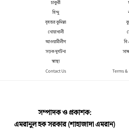
চাকুরী
হিন্দু
বৃহত্তর কুমিল্লা
কু
নোয়াখালী
ফ
আওয়ামীলীগ
বি
সড়ক দুর্ঘটনা
সাক
স্বাস্থ্য
Contact Us
Terms &
সম্পাদক ও প্রকাশক:
এমরানুল হক সরকার (শাহাজাদা এমরান)