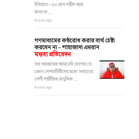
ইতিহাস। ৩০ লাখ শহীদ আর
অসংখ্য ...
৪ years ago
গণমাধ্যমের কন্ঠরোধ করার ব্যর্থ চেষ্টা
করবেন না – শাহাজাদা এমরান
মন্তব্য প্রতিবেদন
সব সরকারের আমলেই দেশের যে
কোন পেশাজীবীদের মধ্যে সবচেয়ে
বেশী শারীরিক,মানুষিক ...
৪ years ago