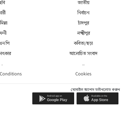
ছবি
জাতীয়
নারী
নির্বাচন
মিল্লা
চাঁদপুর
েনী
লক্ষ্মীপুর
 এন পি
কবিতা/ছড়া
্ষাৎকার
আলোচিত সংবাদ
.
..
 Conditions
Cookies
মোবাইল অ্যাপস ডাউনলোড করুন