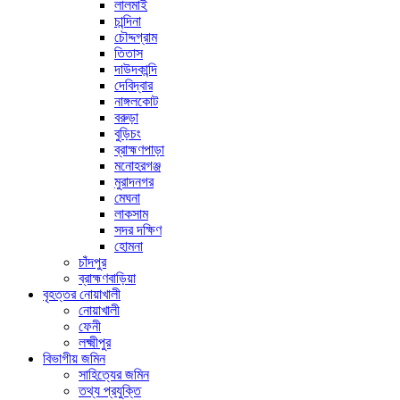
লালমাই
চান্দিনা
চৌদ্দগ্রাম
তিতাস
দাউদকান্দি
দেবিদ্বার
নাঙ্গলকোট
বরুড়া
বুড়িচং
ব্রাহ্মণপাড়া
মনোহরগঞ্জ
মুরাদনগর
মেঘনা
লাকসাম
সদর দক্ষিণ
হোমনা
চাঁদপুর
ব্রাহ্মণবাড়িয়া
বৃহত্তর নোয়াখালী
নোয়াখালী
ফেনী
লক্ষ্মীপুর
বিভাগীয় জমিন
সাহিত্যের জমিন
তথ্য প্রযুক্তি