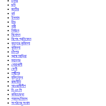
চাকুরী
ছবি
জাতীয়
ধর্ম
ইসলাম
হিন্দু
নারী
নির্বাচন
বিনোদন
বিশেষ প্রতিবেদন
বৃহত্তর কুমিল্লা
কুমিল্লা
চাঁদপুর
ব্রাহ্মণবাড়িয়া
মহানগর
নোয়াখালী
ফেনী
লক্ষ্মীপুর
মুক্তিযুদ্ধ
রাজনীতি
আওয়ামীলীগ
বি এন পি
কবিতা/ছড়া
প্রবন্ধ/নিবন্ধ
সংগঠনের সংবাদ