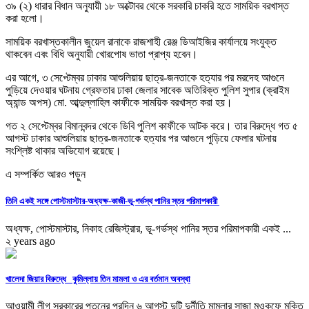
৩৯ (২) ধারার বিধান অনুযায়ী ১৮ অক্টোবর থেকে সরকারি চাকরি হতে সাময়িক বরখাস্ত
করা হলো।
সাময়িক বরখাস্তকালীন জুয়েল রানাকে রাজশাহী রেঞ্জ ডিআইজির কার্যালয়ে সংযুক্ত
থাকবেন এবং বিধি অনুযায়ী খোরপোষ ভাতা প্রাপ্য হবেন।
এর আগে, ৩ সেপ্টেম্বর ঢাকার আশুলিয়ায় ছাত্র-জনতাকে হত্যার পর মরদেহ আগুনে
পুড়িয়ে দেওয়ার ঘটনায় গ্রেফতার ঢাকা জেলার সাবেক অতিরিক্ত পুলিশ সুপার (ক্রাইম
অ্যান্ড অপস) মো. আব্দুল্লাহিল কাফীকে সাময়িক বরখাস্ত করা হয়।
গত ২ সেপ্টেম্বর বিমানবন্দর থেকে ডিবি পুলিশ কাফীকে আটক করে। তার বিরুদ্ধে গত ৫
আগস্ট ঢাকার আশুলিয়ায় ছাত্র-জনতাকে হত্যার পর আগুনে পুড়িয়ে ফেলার ঘটনায়
সংশ্লিষ্ট থাকার অভিযোগ রয়েছে।
এ সম্পর্কিত আরও পড়ুন
তিনি একই সঙ্গে পোস্টমাস্টার-অধ্যক্ষ-কাজী-ভূ-গর্ভস্থ পানির স্তর পরিমাপকারী
অধ্যক্ষ, পোস্টমাস্টার, নিকাহ রেজিস্ট্রার, ভূ-গর্ভস্থ পানির স্তর পরিমাপকারী একই ...
২ years ago
খালেদা জিয়ার বিরুদ্ধে কুমিল্লায় তিন মামলা ও এর বর্তমান অবস্থা
আওয়ামী লীগ সরকারের পতনের পরদিন ৬ আগস্ট দুটি দুর্নীতি মামলার সাজা মওকুফে মুক্তি