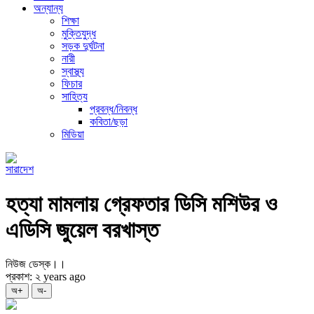
অন্যান্য
শিক্ষা
মুক্তিযুদ্ধ
সড়ক দুর্ঘটনা
নারী
স্বাস্থ্য
ফিচার
সাহিত্য
প্রবন্ধ/নিবন্ধ
কবিতা/ছড়া
মিডিয়া
সারাদেশ
হত্যা মামলায় গ্রেফতার ডিসি মশিউর ও
এডিসি জুয়েল বরখাস্ত
নিউজ ডেস্ক।।
প্রকাশ: ২ years ago
অ+
অ-