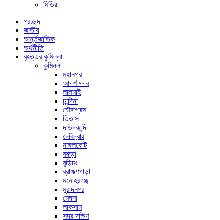
মিডিয়া
প্রচ্ছদ
জাতীয়
আর্ন্তজাতিক
অর্থনীতি
বৃহত্তর কুমিল্লা
কুমিল্লা
মহানগর
আদর্শ সদর
লালমাই
চান্দিনা
চৌদ্দগ্রাম
তিতাস
দাউদকান্দি
দেবিদ্বার
নাঙ্গলকোট
বরুড়া
বুড়িচং
ব্রাহ্মণপাড়া
মনোহরগঞ্জ
মুরাদনগর
মেঘনা
লাকসাম
সদর দক্ষিণ