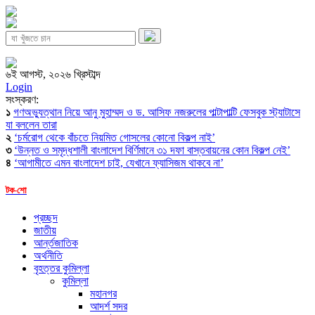
৬ই আগস্ট, ২০২৬ খ্রিস্টাব্দ
Login
সংস্করণ:
১
গণঅভ্যুত্থান নিয়ে আনু মুহাম্মদ ও ড. আসিফ নজরুলের পাল্টাপাল্টি ফেসবুক স্ট্যাটাসে
যা বললেন তারা
২
‘চর্মরোগ থেকে বাঁচতে নিয়মিত গোসলের কোনো বিকল্প নাই’
৩
‘উন্নত ও সমৃদ্ধশালী বাংলাদেশ বির্ণিমানে ৩১ দফা বাস্তবায়নের কোন বিকল্প নেই’
৪
‘আগামীতে এমন বাংলাদেশ চাই, যেখানে ফ্যাসিজম থাকবে না’
টক-শো
প্রচ্ছদ
জাতীয়
আর্ন্তজাতিক
অর্থনীতি
বৃহত্তর কুমিল্লা
কুমিল্লা
মহানগর
আদর্শ সদর