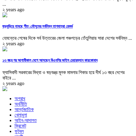
...
২ years ago
হুড়মুড়িয়ে নামছে শীত :মৌসুমের সর্বনিম্ন তাপমাত্রা রেকর্ড
হেমন্তের শেষের দিকে সর্ব উত্তরের জেলা পঞ্চগড়ের তেঁতুলিয়ায় সারা দেশের সর্বনিম্ন ...
২ years ago
১৩ বছর পর আগামীকাল দেশে আসছেন বিএনপির ভাইস চেয়ারম্যান কায়কোবাদ
ফ্যাসিবাদী সরকারের মিথ্যা ও ষড়যন্ত্র মূলক মামলার শিকার হয়ে দীর্ঘ ১৩ বছর দেশের
বাইরে ...
২ years ago
অপরাধ
অর্থনীতি
আর্ন্তজাতিক
খেলাধুলা
আইন-আদালত
ক্রিকেট
ফুটবল