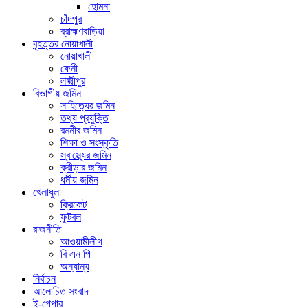
হোমনা
চাঁদপুর
ব্রাহ্মণবাড়িয়া
বৃহত্তর নোয়াখালী
নোয়াখালী
ফেনী
লক্ষ্মীপুর
বিভাগীয় জমিন
সাহিত্যের জমিন
তথ্য প্রযুক্তি
রমনীর জমিন
শিক্ষা ও সংস্কৃতি
স্বাস্থ্যের জমিন
ক্রীড়ার জমিন
ধর্মীয় জমিন
খেলাধুলা
ক্রিকেট
ফুটবল
রাজনীতি
আওয়ামীলীগ
বি এন পি
অন্যান্য
নির্বাচন
আলোচিত সংবাদ
ই-পেপার