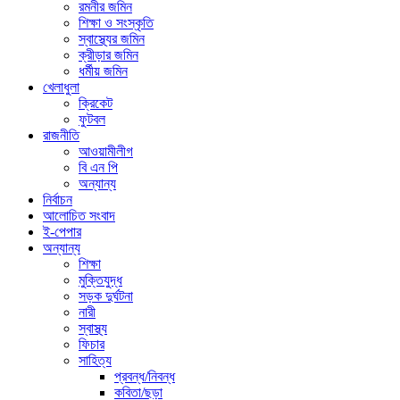
রমনীর জমিন
শিক্ষা ও সংস্কৃতি
স্বাস্থ্যের জমিন
ক্রীড়ার জমিন
ধর্মীয় জমিন
খেলাধুলা
ক্রিকেট
ফুটবল
রাজনীতি
আওয়ামীলীগ
বি এন পি
অন্যান্য
নির্বাচন
আলোচিত সংবাদ
ই-পেপার
অন্যান্য
শিক্ষা
মুক্তিযুদ্ধ
সড়ক দুর্ঘটনা
নারী
স্বাস্থ্য
ফিচার
সাহিত্য
প্রবন্ধ/নিবন্ধ
কবিতা/ছড়া