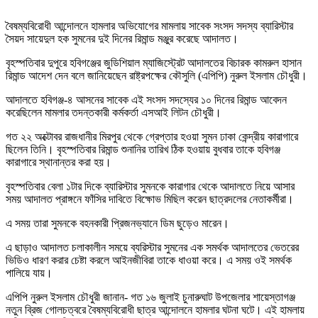
বৈষম্যবিরোধী আন্দোলনে হামলার অভিযোগের মামলায় সাবেক সংসদ সদস্য ব্যারিস্টার
সৈয়দ সায়েদুল হক সুমনের দুই দিনের রিমান্ড মঞ্জুর করেছে আদালত।
বৃহস্পতিবার দুপুরে হবিগঞ্জের জুডিশিয়াল ম্যাজিস্ট্রেট আদালতের বিচারক কামরুল হাসান
রিমান্ড আদেশ দেন বলে জানিয়েছেন রাষ্ট্রপক্ষের কৌসুলি (এপিপি) নুরুল ইসলাম চৌধুরী।
আদালতে হবিগঞ্জ-৪ আসনের সাবেক এই সংসদ সদস্যের ১০ দিনের রিমান্ড আবেদন
করেছিলেন মামলার তদন্তকারী কর্মকর্তা এসআই লিটন চৌধুরী।
গত ২২ অক্টোবর রাজধানীর মিরপুর থেকে গ্রেপ্তার হওয়া সুমন ঢাকা কেন্দ্রীয় কারাগারে
ছিলেন তিনি। বৃহস্পতিবার রিমান্ড শুনানির তারিখ ঠিক হওয়ায় বুধবার তাকে হবিগঞ্জ
কারাগারে স্থানান্তর করা হয়।
বৃহস্পতিবার বেলা ১টার দিকে ব্যারিস্টার সুমনকে কারাগার থেকে আদালতে নিয়ে আসার
সময় আদালত প্রাঙ্গনে ফাঁসির দাবিতে বিক্ষোভ মিছিল করেন ছাত্রদলের নেতাকর্মীরা।
এ সময় তারা সুমনকে বহনকারী প্রিজনভ্যানে ডিম ছুড়েও মারেন।
এ ছাড়াও আদালত চলাকালীন সময়ে ব্যরিস্টার সুমনের এক সমর্থক আদালতের ভেতরের
ভিডিও ধারণ করার চেষ্টা করলে আইনজীবিরা তাকে ধাওয়া করে। এ সময় ওই সমর্থক
পালিয়ে যায়।
এপিপি নুরুল ইসলাম চৌধুরী জানান- গত ১৬ জুলাই চুনারুঘাট উপজেলার শায়েস্তাগঞ্জ
নতুন ব্রিজ গোলচত্বরে বৈষম্যবিরোধী ছাত্র আন্দোলনে হামলার ঘটনা ঘটে। এই হামলায়