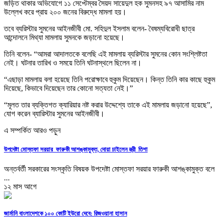
জড়িত থাকার অভিযোগে ১১ সেপ্টেম্বর সৈয়দ সায়েদুল হক সুমনসহ ৯৭ আসামির নাম
উল্লেখ করে প্রায় ২০০ জনের বিরুদ্ধে মামলা হয়।
তবে ব্যরিস্টার সুমনের আইনজীবী মো. সহিদুল ইসলাম বলেন- বৈষম্যবিরোধী ছাত্র
আন্দোলনে মিথ্যা মামলায় সুমনকে জড়ানো হয়েছে।
তিনি বলেন- “আমরা আদালতকে বলেছি এই মামলায় ব্যরিস্টার সুমনের কোন সংশ্লিষ্টতা
নেই। ঘটনার তারিখ ও সময়ে তিনি ঘটনাস্থলে ছিলেন না।
“এছাড়া মামলায় বলা হয়েছে তিনি পরোক্ষাবে হুকুম দিয়েছেন। কিন্ত তিনি কার কাছে হুকুম
দিয়েছে, কিভাবে দিয়েছেন তার কোনো সত্যতা নেই।”
“মূলত তার ব্যক্তিগত ক্যারিয়ার নষ্ট করার উদ্দেশ্যে তাকে এই মামলায় জড়ানো হয়েছে”,
যোগ করেন ব্যারিস্টার সুমনের আইনজীবী।
এ সম্পর্কিত আরও পড়ুন
উপদেষ্টা মোস্তফা সরয়ার ফারুকী আশঙ্কামুক্ত, দোয়া চাইলেন স্ত্রী তিশা
অন্তর্বর্তী সরকারের সংস্কৃতি বিষয়ক উপদেষ্টা মোস্তফা সরয়ার ফারুকী আশঙ্কামুক্ত বলে
...
১২ মাস আগে
জার্মানি বাংলাদেশকে ১০০ কোটি ইউরো দেবে: রিজওয়ানা হাসান