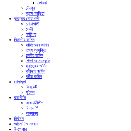
হোমনা
চাঁদপুর
ব্রাহ্মণবাড়িয়া
বৃহত্তর নোয়াখালী
নোয়াখালী
ফেনী
লক্ষ্মীপুর
বিভাগীয় জমিন
সাহিত্যের জমিন
তথ্য প্রযুক্তি
রমনীর জমিন
শিক্ষা ও সংস্কৃতি
স্বাস্থ্যের জমিন
ক্রীড়ার জমিন
ধর্মীয় জমিন
খেলাধুলা
ক্রিকেট
ফুটবল
রাজনীতি
আওয়ামীলীগ
বি এন পি
অন্যান্য
নির্বাচন
আলোচিত সংবাদ
ই-পেপার