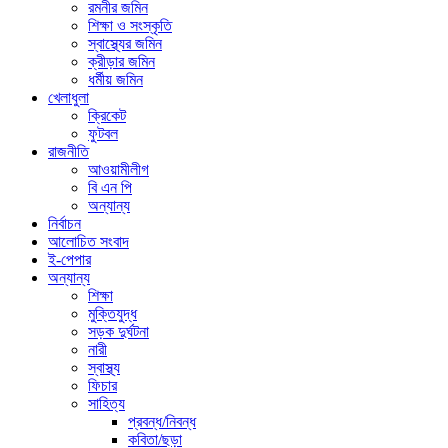
রমনীর জমিন
শিক্ষা ও সংস্কৃতি
স্বাস্থ্যের জমিন
ক্রীড়ার জমিন
ধর্মীয় জমিন
খেলাধুলা
ক্রিকেট
ফুটবল
রাজনীতি
আওয়ামীলীগ
বি এন পি
অন্যান্য
নির্বাচন
আলোচিত সংবাদ
ই-পেপার
অন্যান্য
শিক্ষা
মুক্তিযুদ্ধ
সড়ক দুর্ঘটনা
নারী
স্বাস্থ্য
ফিচার
সাহিত্য
প্রবন্ধ/নিবন্ধ
কবিতা/ছড়া