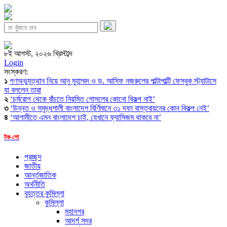
৮ই আগস্ট, ২০২৬ খ্রিস্টাব্দ
Login
সংস্করণ:
১
গণঅভ্যুত্থান নিয়ে আনু মুহাম্মদ ও ড. আসিফ নজরুলের পাল্টাপাল্টি ফেসবুক স্ট্যাটাসে
যা বললেন তারা
২
‘চর্মরোগ থেকে বাঁচতে নিয়মিত গোসলের কোনো বিকল্প নাই’
৩
‘উন্নত ও সমৃদ্ধশালী বাংলাদেশ বির্ণিমানে ৩১ দফা বাস্তবায়নের কোন বিকল্প নেই’
৪
‘আগামীতে এমন বাংলাদেশ চাই, যেখানে ফ্যাসিজম থাকবে না’
টক-শো
প্রচ্ছদ
জাতীয়
আর্ন্তজাতিক
অর্থনীতি
বৃহত্তর কুমিল্লা
কুমিল্লা
মহানগর
আদর্শ সদর