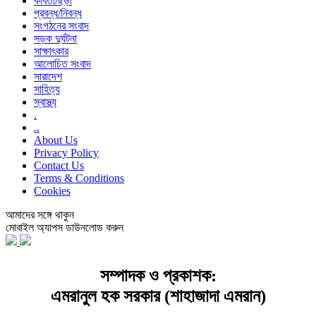
কবিতা/ছড়া
প্রবন্ধ/নিবন্ধ
সংগঠনের সংবাদ
সড়ক দুর্ঘটনা
সাক্ষাৎকার
আলোচিত সংবাদ
সারাদেশ
সাহিত্য
স্বাস্থ্য
.
..
About Us
Privacy Policy
Contact Us
Terms & Conditions
Cookies
আমাদের সঙ্গে থাকুন
মোবাইল অ্যাপস ডাউনলোড করুন
সম্পাদক ও প্রকাশক:
এমরানুল হক সরকার (শাহাজাদা এমরান)