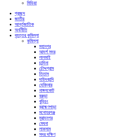
মিডিয়া
প্রচ্ছদ
জাতীয়
আর্ন্তজাতিক
অর্থনীতি
বৃহত্তর কুমিল্লা
কুমিল্লা
মহানগর
আদর্শ সদর
লালমাই
চান্দিনা
চৌদ্দগ্রাম
তিতাস
দাউদকান্দি
দেবিদ্বার
নাঙ্গলকোট
বরুড়া
বুড়িচং
ব্রাহ্মণপাড়া
মনোহরগঞ্জ
মুরাদনগর
মেঘনা
লাকসাম
সদর দক্ষিণ