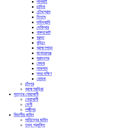
লালমাই
চান্দিনা
চৌদ্দগ্রাম
তিতাস
দাউদকান্দি
দেবিদ্বার
নাঙ্গলকোট
বরুড়া
বুড়িচং
ব্রাহ্মণপাড়া
মনোহরগঞ্জ
মুরাদনগর
মেঘনা
লাকসাম
সদর দক্ষিণ
হোমনা
চাঁদপুর
ব্রাহ্মণবাড়িয়া
বৃহত্তর নোয়াখালী
নোয়াখালী
ফেনী
লক্ষ্মীপুর
বিভাগীয় জমিন
সাহিত্যের জমিন
তথ্য প্রযুক্তি