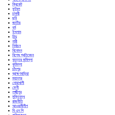
ক্রিকেট
ফুটবল
চাকুরী
ছবি
জাতীয়
ধর্ম
ইসলাম
হিন্দু
নারী
নির্বাচন
বিনোদন
বিশেষ প্রতিবেদন
বৃহত্তর কুমিল্লা
কুমিল্লা
চাঁদপুর
ব্রাহ্মণবাড়িয়া
মহানগর
নোয়াখালী
ফেনী
লক্ষ্মীপুর
মুক্তিযুদ্ধ
রাজনীতি
আওয়ামীলীগ
বি এন পি