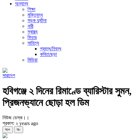
অন্যান্য
শিক্ষা
মুক্তিযুদ্ধ
সড়ক দুর্ঘটনা
নারী
স্বাস্থ্য
ফিচার
সাহিত্য
প্রবন্ধ/নিবন্ধ
কবিতা/ছড়া
মিডিয়া
সারাদেশ
হবিগঞ্জে ২ দিনের রিমাণ্ডে ব্যারিস্টার সুমন,
প্রিজনভ্যানে ছোড়া হল ডিম
নিউজ ডেস্ক।।
প্রকাশ: ২ years ago
অ+
অ-