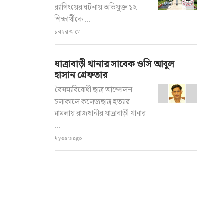
র‍্যাগিংয়ের ঘটনায় অভিযুক্ত ১২
শিক্ষার্থীকে ...
১ বছর আগে
যাত্রাবাড়ী থানার সাবেক ওসি আবুল
হাসান গ্রেফতার
বৈষম্যবিরোধী ছাত্র আন্দোলন
চলাকালে কলেজছাত্র হত্যার
মামলায় রাজধানীর যাত্রাবাড়ী থানার
...
২ years ago