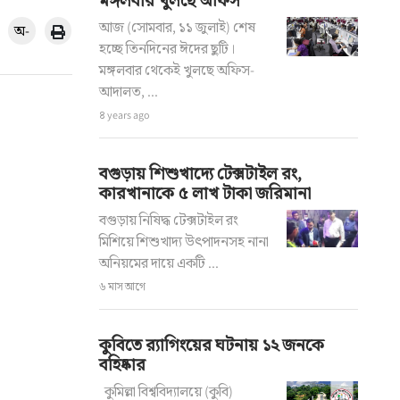
মঙ্গলবার খুলছে অফিস
আজ (সোমবার, ১১ জুলাই) শেষ
অ-
হচ্ছে তিনদিনের ঈদের ছুটি।
মঙ্গলবার থেকেই খুলছে অফিস-
আদালত, ...
৪ years ago
বগুড়ায় শিশুখাদ্যে টেক্সটাইল রং,
কারখানাকে ৫ লাখ টাকা জরিমানা
বগুড়ায় নিষিদ্ধ টেক্সটাইল রং
মিশিয়ে শিশুখাদ্য উৎপাদনসহ নানা
অনিয়মের দায়ে একটি ...
৬ মাস আগে
কুবিতে র‍্যাগিংয়ের ঘটনায় ১২ জনকে
বহিষ্কার
কুমিল্লা বিশ্ববিদ্যালয়ে (কুবি)