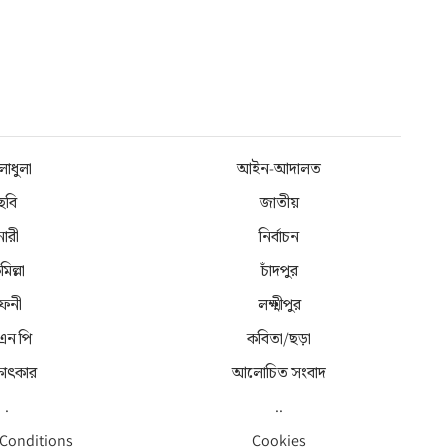
লাধুলা
আইন-আদালত
ছবি
জাতীয়
নারী
নির্বাচন
মিল্লা
চাঁদপুর
েনী
লক্ষ্মীপুর
 এন পি
কবিতা/ছড়া
্ষাৎকার
আলোচিত সংবাদ
.
..
 Conditions
Cookies