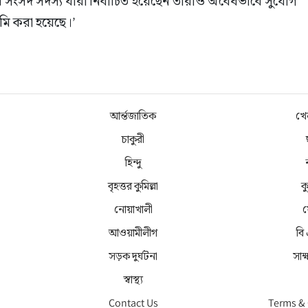
ে সংসদ সদস্য যারা নির্বাচিত হয়েছেন তারাও অবৈধভাবে সুযোগ 
ি করা হয়েছে।’
আর্ন্তজাতিক
খে
চাকুরী
হিন্দু
বৃহত্তর কুমিল্লা
কু
নোয়াখালী
ফ
আওয়ামীলীগ
বি
সড়ক দুর্ঘটনা
সাক
স্বাস্থ্য
Contact Us
Terms &