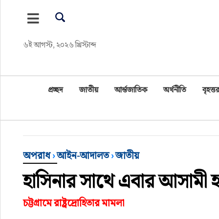
প্রচ্ছদ
৬ই আগস্ট, ২০২৬ খ্রিস্টাব্দ
জাতীয়
আর্ন্তজাতিক
প্রচ্ছদ
জাতীয়
আর্ন্তজাতিক
অর্থনীতি
বৃহত্তর
অর্থনীতি
বৃহত্তর কুমিল্লা
অপরাধ
›
আইন-আদালত
›
জাতীয়
বৃহত্তর নোয়াখালী
হাসিনার সাথে এবার আসামী 
বিভাগীয় জমিন
চট্টগ্রামে রাষ্ট্রদ্রোহিতার মামলা
খেলাধুলা