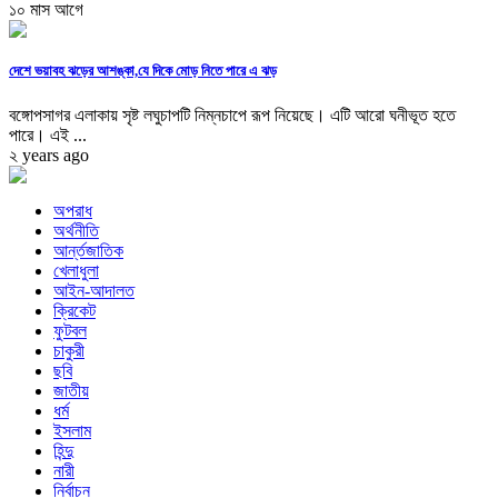
১০ মাস আগে
দেশে ভয়াবহ ঝড়ের আশঙ্কা,যে দিকে মোড় নিতে পারে এ ঝড়
বঙ্গোপসাগর এলাকায় সৃষ্ট লঘুচাপটি নিম্নচাপে রূপ নিয়েছে। এটি আরো ঘনীভূত হতে
পারে। এই ...
২ years ago
অপরাধ
অর্থনীতি
আর্ন্তজাতিক
খেলাধুলা
আইন-আদালত
ক্রিকেট
ফুটবল
চাকুরী
ছবি
জাতীয়
ধর্ম
ইসলাম
হিন্দু
নারী
নির্বাচন