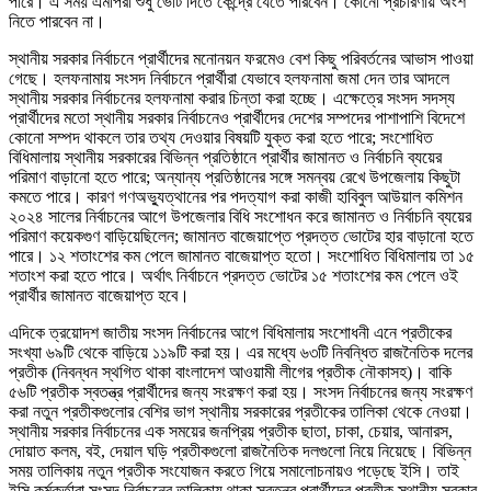
পারে। এ সময় এমপিরা শুধু ভোট দিতে কেন্দ্রে যেতে পারবেন। কোনো প্রচারণায় অংশ
নিতে পারবেন না।
স্থানীয় সরকার নির্বাচনে প্রার্থীদের মনোনয়ন ফরমেও বেশ কিছু পরিবর্তনের আভাস পাওয়া
গেছে। হলফনামায় সংসদ নির্বাচনে প্রার্থীরা যেভাবে হলফনামা জমা দেন তার আদলে
স্থানীয় সরকার নির্বাচনের হলফনামা করার চিন্তা করা হচ্ছে। এক্ষেত্রে সংসদ সদস্য
প্রার্থীদের মতো স্থানীয় সরকার নির্বাচনেও প্রার্থীদের দেশের সম্পদের পাশাপাশি বিদেশে
কোনো সম্পদ থাকলে তার তথ্য দেওয়ার বিষয়টি যুক্ত করা হতে পারে; সংশোধিত
বিধিমালায় স্থানীয় সরকারের বিভিন্ন প্রতিষ্ঠানে প্রার্থীর জামানত ও নির্বাচনি ব্যয়ের
পরিমাণ বাড়ানো হতে পারে; অন্যান্য প্রতিষ্ঠানের সঙ্গে সমন্বয় রেখে উপজেলায় কিছুটা
কমতে পারে। কারণ গণঅভ্যুত্থানের পর পদত্যাগ করা কাজী হাবিবুল আউয়াল কমিশন
২০২৪ সালের নির্বাচনের আগে উপজেলার বিধি সংশোধন করে জামানত ও নির্বাচনি ব্যয়ের
পরিমাণ কয়েকগুণ বাড়িয়েছিলেন; জামানত বাজেয়াপ্তে প্রদত্ত ভোটের হার বাড়ানো হতে
পারে। ১২ শতাংশের কম পেলে জামানত বাজেয়াপ্ত হতো। সংশোধিত বিধিমালায় তা ১৫
শতাংশ করা হতে পারে। অর্থাৎ নির্বাচনে প্রদত্ত ভোটের ১৫ শতাংশের কম পেলে ওই
প্রার্থীর জামানত বাজেয়াপ্ত হবে।
এদিকে ত্রয়োদশ জাতীয় সংসদ নির্বাচনের আগে বিধিমালায় সংশোধনী এনে প্রতীকের
সংখ্যা ৬৯টি থেকে বাড়িয়ে ১১৯টি করা হয়। এর মধ্যে ৬৩টি নিবন্ধিত রাজনৈতিক দলের
প্রতীক (নিবন্ধন স্থগিত থাকা বাংলাদেশ আওয়ামী লীগের প্রতীক নৌকাসহ)। বাকি
৫৬টি প্রতীক স্বতন্ত্র প্রার্থীদের জন্য সংরক্ষণ করা হয়। সংসদ নির্বাচনের জন্য সংরক্ষণ
করা নতুন প্রতীকগুলোর বেশির ভাগ স্থানীয় সরকারের প্রতীকের তালিকা থেকে নেওয়া।
স্থানীয় সরকার নির্বাচনের এক সময়ের জনপ্রিয় প্রতীক ছাতা, চাকা, চেয়ার, আনারস,
দোয়াত কলম, বই, দেয়াল ঘড়ি প্রতীকগুলো রাজনৈতিক দলগুলো নিয়ে নিয়েছে। বিভিন্ন
সময় তালিকায় নতুন প্রতীক সংযোজন করতে গিয়ে সমালোচনায়ও পড়েছে ইসি। তাই
ইসি কর্মকর্তারা সংসদ নির্বাচনের তালিকায় থাকা স্বতন্ত্র প্রার্থীদের প্রতীক স্থানীয় সরকার