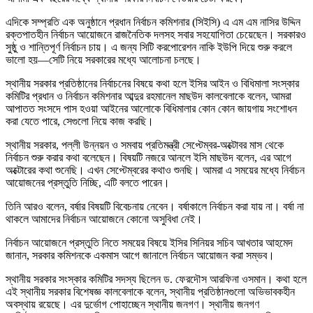
এদিকে সম্প্রতি এক অনুষ্ঠানে প্রধান নির্বাচন কমিশনার (সিইসি) এ এম এম নাসির উদ্দিন
রক্তপাতহীন নির্বাচন আয়োজনে রাজনৈতিক দলসহ সবার সহযোগিতা চেয়েছেন। সরকারও
সুষ্ঠু ও শান্তিপূর্ণ নির্বাচন চায়। এ জন্য সিটি করপোরেশন নাকি ইউপি দিয়ে শুরু করলে
ভালো হয়—সেটি নিয়ে সরকারের মধ্যে আলোচনা চলছে।
স্থানীয় সরকার প্রতিষ্ঠানের নির্বাচনের বিষয়ে কথা হলে ইসির আইন ও বিধিমালা সংস্কার
কমিটির প্রধান ও নির্বাচন কমিশনার আব্দুর রহমানেল মাছউদ কালবেলাকে বলেন, আমরা
আপাতত সংসদে পাস হওয়া আইনের আলোকে বিধিমালার কোন কোন জায়গায় সংশোধন
করা যেতে পারে, সেগুলো নিয়ে কাজ করছি।
স্থানীয় সরকার, পল্লী উন্নয়ন ও সমবায় প্রতিমন্ত্রী সেপ্টেম্বর-অক্টোবর মাস থেকে
নির্বাচন শুরু করার কথা বলেছেন। বিষয়টি নজরে আনলে ইসি মাছউদ বলেন, এর আগে
অক্টোরের কথা শুনেছি। এখন সেপ্টেম্বরের কথাও শুনছি। আমরা এ সময়ের মধ্যে নির্বাচন
আয়োজনের প্রস্তুতি নিচ্ছি, এটি বলতে পারেন।
তিনি আরও বলেন, বর্ষার বিষয়টি বিবেচনায় নেবেন। বর্ষাকালে নির্বাচন করা যায় না। বর্ষা না
থাকলে আমাদের নির্বাচন আয়োজনে কোনো অসুবিধা নেই।
নির্বাচন আয়োজনে প্রস্তুতি নিতে সময়ের বিষয়ে ইসির সিনিয়র সচিব আখতার আহমেদ
জানান, সরকার কমিশনকে একমাস আগে জানালে নির্বাচন আয়োজন করা সম্ভব।
স্থানীয় সরকার সংস্কার কমিটির সদস্য ছিলেন ড. ফেরদৌস আরফিনা ওসমান। কথা হলে
এই স্থানীয় সরকার বিশেষজ্ঞ কালবেলাকে বলেন, স্থানীয় প্রতিষ্ঠানগুলো অভিভাবকহীন
অবস্থায় রয়েছে। এর দুর্ভোগ পোহাচ্ছেন স্থানীয় জনগণ। স্থানীয় জনগণ