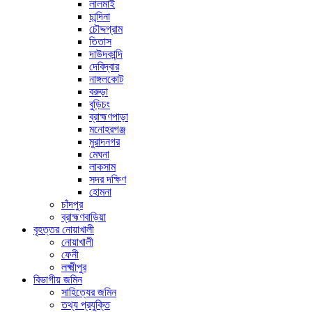
লালমাই
চান্দিনা
চৌদ্দগ্রাম
তিতাস
দাউদকান্দি
দেবিদ্বার
নাঙ্গলকোট
বরুড়া
বুড়িচং
ব্রাহ্মণপাড়া
মনোহরগঞ্জ
মুরাদনগর
মেঘনা
লাকসাম
সদর দক্ষিণ
হোমনা
চাঁদপুর
ব্রাহ্মণবাড়িয়া
বৃহত্তর নোয়াখালী
নোয়াখালী
ফেনী
লক্ষ্মীপুর
বিভাগীয় জমিন
সাহিত্যের জমিন
তথ্য প্রযুক্তি