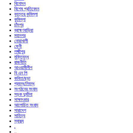
বিনোদন
বিশেষ প্রতিবেদন
বৃহত্তর কুমিল্লা
কুমিল্লা
চাঁদপুর
ব্রাহ্মণবাড়িয়া
মহানগর
নোয়াখালী
ফেনী
লক্ষ্মীপুর
মুক্তিযুদ্ধ
রাজনীতি
আওয়ামীলীগ
বি এন পি
কবিতা/ছড়া
প্রবন্ধ/নিবন্ধ
সংগঠনের সংবাদ
সড়ক দুর্ঘটনা
সাক্ষাৎকার
আলোচিত সংবাদ
সারাদেশ
সাহিত্য
স্বাস্থ্য
.
..