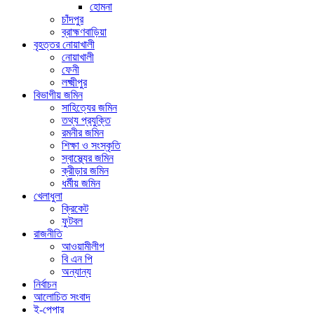
হোমনা
চাঁদপুর
ব্রাহ্মণবাড়িয়া
বৃহত্তর নোয়াখালী
নোয়াখালী
ফেনী
লক্ষ্মীপুর
বিভাগীয় জমিন
সাহিত্যের জমিন
তথ্য প্রযুক্তি
রমনীর জমিন
শিক্ষা ও সংস্কৃতি
স্বাস্থ্যের জমিন
ক্রীড়ার জমিন
ধর্মীয় জমিন
খেলাধুলা
ক্রিকেট
ফুটবল
রাজনীতি
আওয়ামীলীগ
বি এন পি
অন্যান্য
নির্বাচন
আলোচিত সংবাদ
ই-পেপার