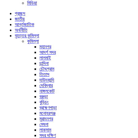
মিডিয়া
প্রচ্ছদ
জাতীয়
আর্ন্তজাতিক
অর্থনীতি
বৃহত্তর কুমিল্লা
কুমিল্লা
মহানগর
আদর্শ সদর
লালমাই
চান্দিনা
চৌদ্দগ্রাম
তিতাস
দাউদকান্দি
দেবিদ্বার
নাঙ্গলকোট
বরুড়া
বুড়িচং
ব্রাহ্মণপাড়া
মনোহরগঞ্জ
মুরাদনগর
মেঘনা
লাকসাম
সদর দক্ষিণ