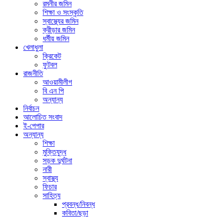
রমনীর জমিন
শিক্ষা ও সংস্কৃতি
স্বাস্থ্যের জমিন
ক্রীড়ার জমিন
ধর্মীয় জমিন
খেলাধুলা
ক্রিকেট
ফুটবল
রাজনীতি
আওয়ামীলীগ
বি এন পি
অন্যান্য
নির্বাচন
আলোচিত সংবাদ
ই-পেপার
অন্যান্য
শিক্ষা
মুক্তিযুদ্ধ
সড়ক দুর্ঘটনা
নারী
স্বাস্থ্য
ফিচার
সাহিত্য
প্রবন্ধ/নিবন্ধ
কবিতা/ছড়া