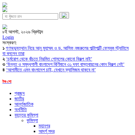
৮ই আগস্ট, ২০২৬ খ্রিস্টাব্দ
Login
সংস্করণ:
১
গণঅভ্যুত্থান নিয়ে আনু মুহাম্মদ ও ড. আসিফ নজরুলের পাল্টাপাল্টি ফেসবুক স্ট্যাটাসে
যা বললেন তারা
২
‘চর্মরোগ থেকে বাঁচতে নিয়মিত গোসলের কোনো বিকল্প নাই’
৩
‘উন্নত ও সমৃদ্ধশালী বাংলাদেশ বির্ণিমানে ৩১ দফা বাস্তবায়নের কোন বিকল্প নেই’
৪
‘আগামীতে এমন বাংলাদেশ চাই, যেখানে ফ্যাসিজম থাকবে না’
টক-শো
প্রচ্ছদ
জাতীয়
আর্ন্তজাতিক
অর্থনীতি
বৃহত্তর কুমিল্লা
কুমিল্লা
মহানগর
আদর্শ সদর