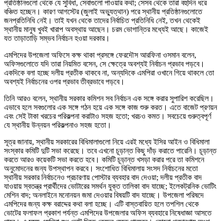
প্রতিষ্ঠানগুলো থেকে যে সুবিধা, সেবাগুলো পাওয়ার কথা; সেসব থেকে তারা বহুদিন ধরে
বঞ্চিত হচ্ছেন। কারণ আগস্টের (জুলাই অভ্যুত্থান) পরে স্থানীয় প্রতিষ্ঠানগুলোতে
জনপ্রতিনিধি নেই। তাই যখন থেকে তাদের নির্বাচিত প্রতিনিধি নেই, তখন থেকেই
স্থানীয় মানুষ খুবই খারাপ অবস্থায় আছেন। চরম ভোগান্তির মধ্যেই আছে। কাজেই
যত তাড়াতাড়ি সম্ভব নির্বাচন হওয়া দরকার।
এমপিদের উপজেলা অফিসে কক্ষ থাকা প্রসঙ্গে ফেরদৌস আরফিনা ওসমান বলেন,
অফিসগুলোতে যদি তারা নিয়মিত বসেন, সে ক্ষেত্রে অবশ্যই নির্বাচন প্রভাব পড়বে।
একদিকে বলা হচ্ছে দলীয় প্রতীক থাকবে না, অন্যদিকে এমপিরা ওখানে গিয়ে থাকলে তো
অবশ্যই নির্বাচনের ওপর প্রভাব তীব্রভাবে পড়বে।
তিনি আরও বলেন, স্থানীয় সরকার কমিশন সব নির্বাচন এক সঙ্গে করার সুপারিশ করেছিল।
এভাবে হলে সবগুলোর এক সঙ্গে গঠন হয়ে এক সঙ্গে কাজ শুরু করত। এতে বাজেট প্রণয়ন
এবং সেই টাকা খরচের পরিকল্পনা করাটাও সহজ হতো; খরচও কমত। সবচেয়ে গুরুত্বপূর্ণ
যে স্থানীয় উন্নয়ন পরিকল্পনাও সহজ হতো।
সূত্র জানায়, স্থানীয় সরকারের বিধিমালাগুলো নিয়ে এরই মধ্যে ইসির আইন ও বিধিমালা
সংস্কার কমিটি দুটি সভা করেছে। তবে এখনো চূড়ান্ত কিছু দাঁড় করাতে পারেনি। চূড়ান্ত
করতে আরও কয়েকটি সভা করতে হবে। কমিটি চূড়ান্ত খসড়া করার পরে তা কমিশনে
অনুমোদনের জন্য উপস্থাপন করবে। সংশোধিত বিধিমালায় সংসদ নির্বাচনের মতো
স্থানীয় সরকার নির্বাচনেও প্রচারণায় পোস্টার ব্যবহার বাদ দেওয়া; দলীয় প্রতীক বাদ
যাওয়ায় স্বতন্ত্র প্রার্থীদের ভোটারের সমর্থন যুক্ত তালিকা বাদ যাচ্ছে; ইলেকট্রনিক ভোটিং
মেশিন বাদ; অনলাইনে মনোনয়ন জমা দেওয়ার বিষয়টি বাদ যাচ্ছে। উপজেলা পরিষদে
এমপিদের জন্য কক্ষ বরাদ্দের কথা বলা হচ্ছে। এটি বাস্তবায়িত হলে তপশিল থেকে
ভোটের ফলাফল প্রকাশ পর্যন্ত এমপিদের উপজেলার অফিস ব্যবহারে নিষেধাজ্ঞা আসতে