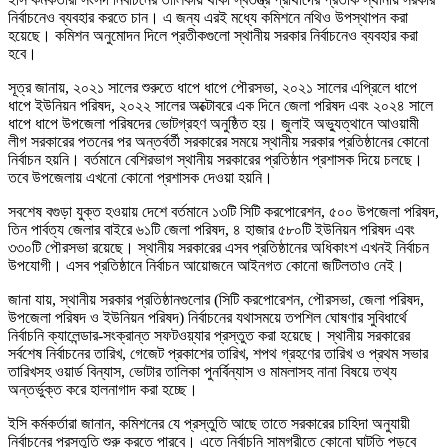
নির্বাচনেও ব্যবহার করতে চান। এ জন্য এরই মধ্যে কমিশনে নথিও উপস্থাপন করা
হয়েছে। কমিশন অনুমোদন দিলে প্রতীকগুলো স্থানীয় সরকার নির্বাচনেও ব্যবহার করা
হবে।
সূত্র জানায়, ২০২১ সালের শুরুতে ধাপে ধাপে পৌরসভা, ২০২১ সালের এপ্রিলে ধাপে
ধাপে ইউনিয়ন পরিষদ, ২০২২ সালের অক্টোবরে এক দিনে জেলা পরিষদ এবং ২০২৪ সালে
ধাপে ধাপে উপজেলা পরিষদের ভোটগ্রহণ অনুষ্ঠিত হয়। জুলাই অভ্যুত্থানে আওয়ামী
লীগ সরকারের পতনের পর অন্তর্বর্তী সরকারের সময়ে স্থানীয় সরকার প্রতিষ্ঠানের কোনো
নির্বাচন হয়নি। বর্তমানে বেশিরভাগ স্থানীয় সরকারের প্রতিষ্ঠান প্রশাসক দিয়ে চলছে।
তবে উপজেলায় এখনো কোনো প্রশাসক দেওয়া হয়নি।
সবশেষ বগুড়া যুক্ত হওয়ায় দেশে বর্তমানে ১৩টি সিটি করপোরেশন, ৫০০ উপজেলা পরিষদ,
তিন পার্বত্য জেলার বাইরে ৬১টি জেলা পরিষদ, ৪ হাজার ৫৮০টি ইউনিয়ন পরিষদ এবং
৩৩০টি পৌরসভা রয়েছে। স্থানীয় সরকারের এসব প্রতিষ্ঠানের অধিকাংশ এখনই নির্বাচন
উপযোগী। এসব প্রতিষ্ঠানে নির্বাচন আয়োজনে আইনগত কোনো জটিলতাও নেই।
জানা যায়, স্থানীয় সরকার প্রতিষ্ঠানগুলোর (সিটি করপোরেশন, পৌরসভা, জেলা পরিষদ,
উপজেলা পরিষদ ও ইউনিয়ন পরিষদ) নির্বাচনের যথাসময়ে তপশিল ঘোষণার সুবিধার্থে
নির্বাচনি ক্যালেন্ডার-সংক্রান্ত সফটওয়্যার প্রস্তুত করা হয়েছে। স্থানীয় সরকারের
সর্বশেষ নির্বাচনের তারিখ, গেজেট প্রকাশের তারিখ, শপথ গ্রহণের তারিখ ও প্রথম সভার
তারিখসহ ওয়ার্ড বিন্যাস, ভোটার তালিকা পুনর্বিন্যাস ও মামলাসহ নানা বিষয়ে তথ্য
অন্তর্ভুক্ত করে হালনাগাদ করা হচ্ছে।
ইসি কর্মকর্তারা জানান, কমিশনের যে প্রস্তুতি আছে তাতে সরকারের চাহিদা অনুযায়ী
নির্বাচনের প্রস্তুতি শুরু করতে পারবে। এতে নির্বাচনি সামগ্রীতে কোনো ঘাটতি পড়বে