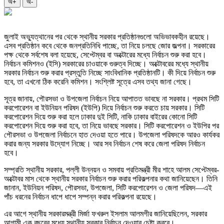
অ+
অ-
জুলাই অভ্যুত্থানের পর থেকে স্থানীয় সরকার প্রতিষ্ঠানগুলো অভিভাবকহীন রয়েছে।
এসব প্রতিষ্ঠান কবে থেকে জনপ্রতিনিধি পাচ্ছে, তা নিয়ে চলছে জোর জল্পনা। সরকারের
পক্ষ থেকে সর্বশেষ বলা হয়েছে, সেপ্টেম্বর বা অক্টোরের মধ্যে নির্বাচন শুরু করা হবে।
নির্বাচন কমিশনও (ইসি) সরকারের চাওয়াকে গুরুত্ব দিচ্ছে। অক্টোবরের মধ্যে স্থানীয়
সরকার নির্বাচন শুরু করার প্রস্তুতি নিচ্ছে সাংবিধানিক প্রতিষ্ঠানটি। কী দিয়ে নির্বাচন শুরু
হবে, তা এখনো ঠিক করেনি কমিশন। সংশ্লিষ্ট সূত্রে এসব তথ্য জানা গেছে।
সূত্র জানায়, পৌরসভা ও উপজেলা নির্বাচন নিয়ে আপাতত ভাবছে না সরকার। প্রথম সিটি
করপোরেশন বা ইউনিয়ন পরিষদ (ইউপি) দিয়ে নির্বাচন শুরু করতে চায় সরকার। সিটি
করপোরেশন দিয়ে শুরু করা হলে ঢাকার দুই সিটি, নাকি ঢাকার বাইরের কোনো সিটি
করপোরেশন দিয়ে শুরু করা হবে, তা নিয়ে ভাবছে সরকার। সিটি করপোরেশন ও ইউপির পর
পৌরসভা ও উপজেলা নির্বাচনে হাত দেওয়া হতে পারে। উপজেলা পরিষদকে আরও কার্যকর
করার জন্য সরকার উদ্যোগ নিচ্ছে। আর সব নির্বাচন শেষ করে জেলা পরিষদ নির্বাচন
হবে।
সম্প্রতি স্থানীয় সরকার, পল্লী উন্নয়ন ও সমবায় প্রতিমন্ত্রী মীর শাহে আলম সেপ্টেম্বর-
অক্টোবর মাস থেকে স্থানীয় সরকার নির্বাচন শুরু করার পরিকল্পনার কথা জানিয়েছেন। তিনি
জানান, ইউনিয়ন পরিষদ, পৌরসভা, উপজেলা, সিটি করপোরেশন ও জেলা পরিষদ—এই
পাঁচ ধরনের নির্বাচন ধাপে ধাপে সম্পন্ন করার পরিকল্পনা রয়েছে।
এর আগে স্থানীয় সরকারমন্ত্রী মির্জা ফখরুল ইসলাম আলমগীর জানিয়েছিলেন, সরকার
আগামী এক বছরের মধ্যে স্থানীয় সরকার নির্বাচন দেওয়ার চেষ্টা করবে।