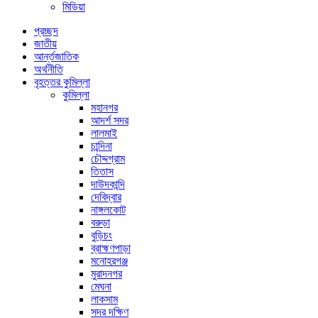
মিডিয়া
প্রচ্ছদ
জাতীয়
আর্ন্তজাতিক
অর্থনীতি
বৃহত্তর কুমিল্লা
কুমিল্লা
মহানগর
আদর্শ সদর
লালমাই
চান্দিনা
চৌদ্দগ্রাম
তিতাস
দাউদকান্দি
দেবিদ্বার
নাঙ্গলকোট
বরুড়া
বুড়িচং
ব্রাহ্মণপাড়া
মনোহরগঞ্জ
মুরাদনগর
মেঘনা
লাকসাম
সদর দক্ষিণ