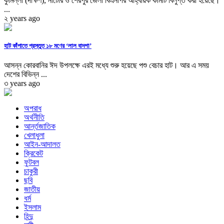
কুমিল্লা (দক্ষিণ), নাটোর ও শেরপুর জেলা বিএনপির আহ্বায়ক কমিটি বিলুপ্ত করা হয়েছে।
...
২ years ago
হাট কাঁপাতে প্রস্তুত ১৮ মণের ‘লাল বাদশা’
আসন্ন কোরবানির ঈদ উপলক্ষে এরই মধ্যে শুরু হয়েছে পশু বেচার হাট। আর এ সময়
দেশের বিভিন্ন ...
৩ years ago
অপরাধ
অর্থনীতি
আর্ন্তজাতিক
খেলাধুলা
আইন-আদালত
ক্রিকেট
ফুটবল
চাকুরী
ছবি
জাতীয়
ধর্ম
ইসলাম
হিন্দু