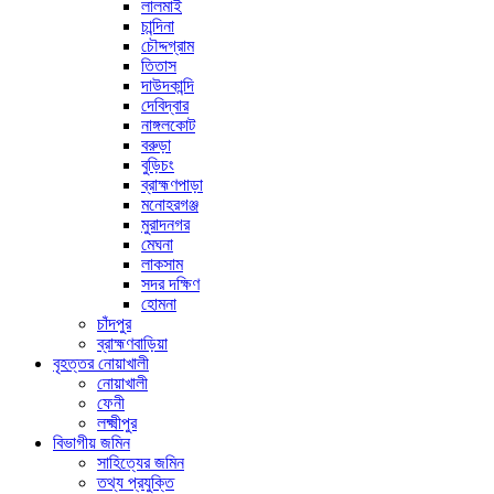
লালমাই
চান্দিনা
চৌদ্দগ্রাম
তিতাস
দাউদকান্দি
দেবিদ্বার
নাঙ্গলকোট
বরুড়া
বুড়িচং
ব্রাহ্মণপাড়া
মনোহরগঞ্জ
মুরাদনগর
মেঘনা
লাকসাম
সদর দক্ষিণ
হোমনা
চাঁদপুর
ব্রাহ্মণবাড়িয়া
বৃহত্তর নোয়াখালী
নোয়াখালী
ফেনী
লক্ষ্মীপুর
বিভাগীয় জমিন
সাহিত্যের জমিন
তথ্য প্রযুক্তি