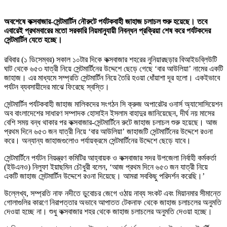
অবশেষে কক্সবাজার-সেন্টমার্টিন নৌরুটে পর্যটকবাহী জাহাজ চলাচল শুরু হয়েছে। তবে
এবারেই প্রথমবারের মতো সরকারি নিয়মানুযায়ী নিবন্ধন প্রক্রিয়া শেষ করে পর্যটকদের
সেন্টমার্টিন যেতে হচ্ছে।
রবিবার (১ ডিসেম্বর) সকাল ১০টার দিকে কক্সবাজার শহরের নুনিয়ারছড়ার বিআইডব্লিউটি
ঘাট থেকে ৬৫৩ যাত্রী নিয়ে সেন্টমার্টিনের উদ্দেশে ছেড়ে গেছে ‘বার আউলিয়া’ নামের একটি
জাহাজ। এর মাধ্যমে সম্প্রতি সেন্টমার্টিন নিয়ে তৈরি হওয়া ধোঁয়াশা দূর হলো। একইভাবে
পর্যটন ব্যবসায়ীদের মাঝে ফিরেছে স্বস্তি।
সেন্টমার্টিন পর্যটকবাহী জাহাজ মালিকদের সংগঠন সি ক্রুজ অপারেটর ওনার্স অ্যাসোসিয়েশন
অব বাংলাদেশের সাধারণ সম্পাদক হোসাইন ইসলাম বাহাদুর জানিয়েছেন, দীর্ঘ নয় মাসের
বেশি সময় বন্ধ থাকার পর কক্সবাজার-সেন্টমার্টিনে রুটে জাহাজ চলাচল শুরু হয়েছে। আজ
প্রথম দিনে ৬৫৩ জন যাত্রী নিয়ে ‘বার আউলিয়া’ জাহাজটি সেন্টমার্টিনের উদ্দেশে রওনা
করে। অন্যান্য জাহাজগুলোও পর্যায়ক্রমে সেন্টমার্টিনের উদ্দেশে ছেড়ে যাবে।
সেন্টমার্টিনে পর্যটন নিয়ন্ত্রণ কমিটির আহ্বায়ক ও কক্সবাজার সদর উপজেলা নির্বাহী কর্মকর্তা
(ইউএনও) নিলুফা ইয়াছমিন চৌধুরী বলেন, ‘আজ প্রথম দিনে ৬৫৩ জন যাত্রী নিয়ে
একটি জাহাজ সেন্টমার্টিন উদ্দেশে রওনা দিয়েছে। আমরা সবকিছু পরিদর্শন করেছি।’
উল্লেখ্য, সম্প্রতি নাফ নদীতে ডুবোচর জেগে ওঠায় নাব্য সংকট এবং মিয়ানমার সীমান্তে
গোলাগুলির কারণে নিরাপত্তার অভাবে আপাতত টেকনাফ থেকে জাহাজ চলাচলের অনুমতি
দেওয়া হচ্ছে না। শুধু কক্সবাজার শহর থেকে জাহাজ চলাচলের অনুমতি দেওয়া হচ্ছে।