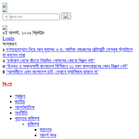
৯ই আগস্ট, ২০২৬ খ্রিস্টাব্দ
Login
সংস্করণ:
১
গণঅভ্যুত্থান নিয়ে আনু মুহাম্মদ ও ড. আসিফ নজরুলের পাল্টাপাল্টি ফেসবুক স্ট্যাটাসে
যা বললেন তারা
২
‘চর্মরোগ থেকে বাঁচতে নিয়মিত গোসলের কোনো বিকল্প নাই’
৩
‘উন্নত ও সমৃদ্ধশালী বাংলাদেশ বির্ণিমানে ৩১ দফা বাস্তবায়নের কোন বিকল্প নেই’
৪
‘আগামীতে এমন বাংলাদেশ চাই, যেখানে ফ্যাসিজম থাকবে না’
টক-শো
প্রচ্ছদ
জাতীয়
আর্ন্তজাতিক
অর্থনীতি
বৃহত্তর কুমিল্লা
কুমিল্লা
মহানগর
আদর্শ সদর