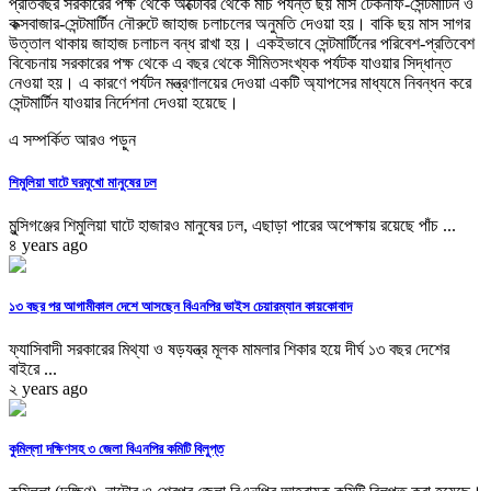
প্রতিবছর সরকারের পক্ষ থেকে অক্টোবর থেকে মার্চ পর্যন্ত ছয় মাস টেকনাফ-সেন্টমার্টিন ও
কক্সবাজার-সেন্টমার্টিন নৌরুটে জাহাজ চলাচলের অনুমতি দেওয়া হয়। বাকি ছয় মাস সাগর
উত্তাল থাকায় জাহাজ চলাচল বন্ধ রাখা হয়। একইভাবে সেন্টমার্টিনের পরিবেশ-প্রতিবেশ
বিবেচনায় সরকারের পক্ষ থেকে এ বছর থেকে সীমিতসংখ্যক পর্যটক যাওয়ার সিদ্ধান্ত
নেওয়া হয়। এ কারণে পর্যটন মন্ত্রণালয়ের দেওয়া একটি অ্যাপসের মাধ্যমে নিবন্ধন করে
সেন্টমার্টিন যাওয়ার নির্দেশনা দেওয়া হয়েছে।
এ সম্পর্কিত আরও পড়ুন
শিমুলিয়া ঘাটে ঘরমুখো মানুষের ঢল
মুন্সিগঞ্জের শিমুলিয়া ঘাটে হাজারও মানুষের ঢল, এছাড়া পারের অপেক্ষায় রয়েছে পাঁচ ...
৪ years ago
১৩ বছর পর আগামীকাল দেশে আসছেন বিএনপির ভাইস চেয়ারম্যান কায়কোবাদ
ফ্যাসিবাদী সরকারের মিথ্যা ও ষড়যন্ত্র মূলক মামলার শিকার হয়ে দীর্ঘ ১৩ বছর দেশের
বাইরে ...
২ years ago
কুমিল্লা দক্ষিণসহ ৩ জেলা বিএনপির কমিটি বিলুপ্ত