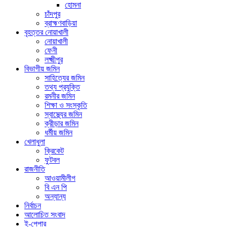
হোমনা
চাঁদপুর
ব্রাহ্মণবাড়িয়া
বৃহত্তর নোয়াখালী
নোয়াখালী
ফেনী
লক্ষ্মীপুর
বিভাগীয় জমিন
সাহিত্যের জমিন
তথ্য প্রযুক্তি
রমনীর জমিন
শিক্ষা ও সংস্কৃতি
স্বাস্থ্যের জমিন
ক্রীড়ার জমিন
ধর্মীয় জমিন
খেলাধুলা
ক্রিকেট
ফুটবল
রাজনীতি
আওয়ামীলীগ
বি এন পি
অন্যান্য
নির্বাচন
আলোচিত সংবাদ
ই-পেপার