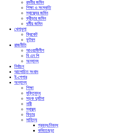
রমনীর জমিন
শিক্ষা ও সংস্কৃতি
স্বাস্থ্যের জমিন
ক্রীড়ার জমিন
ধর্মীয় জমিন
খেলাধুলা
ক্রিকেট
ফুটবল
রাজনীতি
আওয়ামীলীগ
বি এন পি
অন্যান্য
নির্বাচন
আলোচিত সংবাদ
ই-পেপার
অন্যান্য
শিক্ষা
মুক্তিযুদ্ধ
সড়ক দুর্ঘটনা
নারী
স্বাস্থ্য
ফিচার
সাহিত্য
প্রবন্ধ/নিবন্ধ
কবিতা/ছড়া