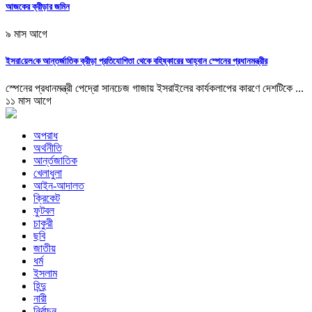
আজকের ক্রীড়ার জমিন
৯ মাস আগে
ইসরা‌য়েল‌কে আন্তর্জাতিক ক্রীড়া প্রতিযোগিতা থেকে বহিষ্কারের আহ্বান স্পেনের প্রধানমন্ত্রীর
স্পেনের প্রধানমন্ত্রী পেদ্রো সানচেজ গাজায় ইসরাইলের কার্যকলাপের কারণে দেশটিকে ...
১১ মাস আগে
অপরাধ
অর্থনীতি
আর্ন্তজাতিক
খেলাধুলা
আইন-আদালত
ক্রিকেট
ফুটবল
চাকুরী
ছবি
জাতীয়
ধর্ম
ইসলাম
হিন্দু
নারী
নির্বাচন