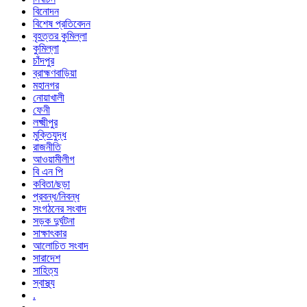
বিনোদন
বিশেষ প্রতিবেদন
বৃহত্তর কুমিল্লা
কুমিল্লা
চাঁদপুর
ব্রাহ্মণবাড়িয়া
মহানগর
নোয়াখালী
ফেনী
লক্ষ্মীপুর
মুক্তিযুদ্ধ
রাজনীতি
আওয়ামীলীগ
বি এন পি
কবিতা/ছড়া
প্রবন্ধ/নিবন্ধ
সংগঠনের সংবাদ
সড়ক দুর্ঘটনা
সাক্ষাৎকার
আলোচিত সংবাদ
সারাদেশ
সাহিত্য
স্বাস্থ্য
.