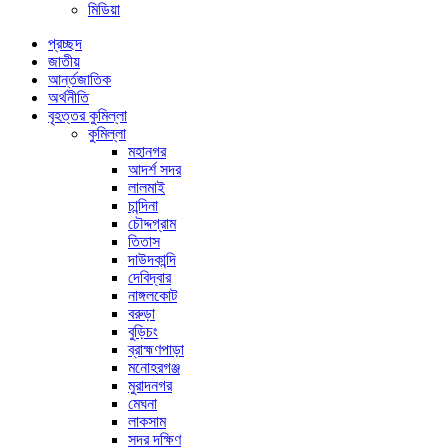
মিডিয়া
প্রচ্ছদ
জাতীয়
আর্ন্তজাতিক
অর্থনীতি
বৃহত্তর কুমিল্লা
কুমিল্লা
মহানগর
আদর্শ সদর
লালমাই
চান্দিনা
চৌদ্দগ্রাম
তিতাস
দাউদকান্দি
দেবিদ্বার
নাঙ্গলকোট
বরুড়া
বুড়িচং
ব্রাহ্মণপাড়া
মনোহরগঞ্জ
মুরাদনগর
মেঘনা
লাকসাম
সদর দক্ষিণ