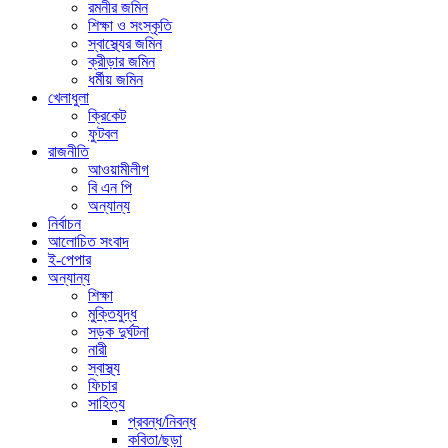
রমনীর জমিন
শিক্ষা ও সংস্কৃতি
স্বাস্থ্যের জমিন
ক্রীড়ার জমিন
ধর্মীয় জমিন
খেলাধুলা
ক্রিকেট
ফুটবল
রাজনীতি
আওয়ামীলীগ
বি এন পি
অন্যান্য
নির্বাচন
আলোচিত সংবাদ
ই-পেপার
অন্যান্য
শিক্ষা
মুক্তিযুদ্ধ
সড়ক দুর্ঘটনা
নারী
স্বাস্থ্য
ফিচার
সাহিত্য
প্রবন্ধ/নিবন্ধ
কবিতা/ছড়া