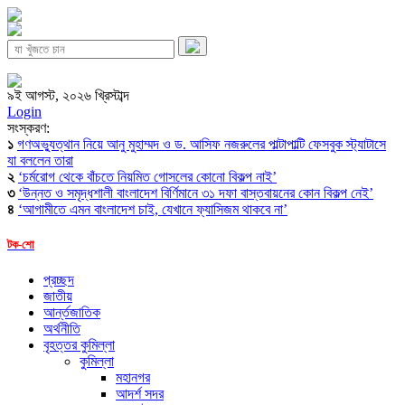
৯ই আগস্ট, ২০২৬ খ্রিস্টাব্দ
Login
সংস্করণ:
১
গণঅভ্যুত্থান নিয়ে আনু মুহাম্মদ ও ড. আসিফ নজরুলের পাল্টাপাল্টি ফেসবুক স্ট্যাটাসে
যা বললেন তারা
২
‘চর্মরোগ থেকে বাঁচতে নিয়মিত গোসলের কোনো বিকল্প নাই’
৩
‘উন্নত ও সমৃদ্ধশালী বাংলাদেশ বির্ণিমানে ৩১ দফা বাস্তবায়নের কোন বিকল্প নেই’
৪
‘আগামীতে এমন বাংলাদেশ চাই, যেখানে ফ্যাসিজম থাকবে না’
টক-শো
প্রচ্ছদ
জাতীয়
আর্ন্তজাতিক
অর্থনীতি
বৃহত্তর কুমিল্লা
কুমিল্লা
মহানগর
আদর্শ সদর