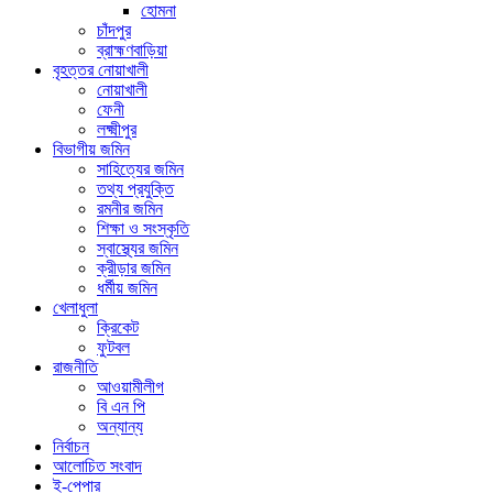
হোমনা
চাঁদপুর
ব্রাহ্মণবাড়িয়া
বৃহত্তর নোয়াখালী
নোয়াখালী
ফেনী
লক্ষ্মীপুর
বিভাগীয় জমিন
সাহিত্যের জমিন
তথ্য প্রযুক্তি
রমনীর জমিন
শিক্ষা ও সংস্কৃতি
স্বাস্থ্যের জমিন
ক্রীড়ার জমিন
ধর্মীয় জমিন
খেলাধুলা
ক্রিকেট
ফুটবল
রাজনীতি
আওয়ামীলীগ
বি এন পি
অন্যান্য
নির্বাচন
আলোচিত সংবাদ
ই-পেপার