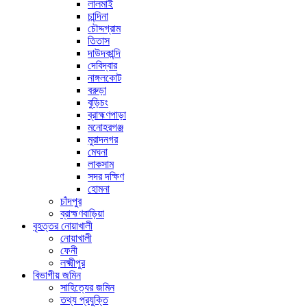
লালমাই
চান্দিনা
চৌদ্দগ্রাম
তিতাস
দাউদকান্দি
দেবিদ্বার
নাঙ্গলকোট
বরুড়া
বুড়িচং
ব্রাহ্মণপাড়া
মনোহরগঞ্জ
মুরাদনগর
মেঘনা
লাকসাম
সদর দক্ষিণ
হোমনা
চাঁদপুর
ব্রাহ্মণবাড়িয়া
বৃহত্তর নোয়াখালী
নোয়াখালী
ফেনী
লক্ষ্মীপুর
বিভাগীয় জমিন
সাহিত্যের জমিন
তথ্য প্রযুক্তি