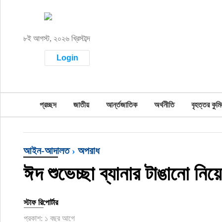
প্রচ্ছদ
৮ই আগস্ট, ২০২৬ খ্রিস্টাব্দ
জাতীয়
Login
আর্ন্তজাতিক
অর্থনীতি
প্রচ্ছদ
জাতীয়
আর্ন্তজাতিক
অর্থনীতি
বৃহত্তর কুমি
বৃহত্তর কুমিল্লা
বৃহত্তর নোয়াখালী
আইন-আদালত
›
অপরাধ
ঈদ শুভেচ্ছা ব্যানার টাঙানো নিয়ে
বিভাগীয় জমিন
খেলাধুলা
স্টাফ রিপোর্টার
রাজনীতি
প্রকাশ: ১ বছর আগে