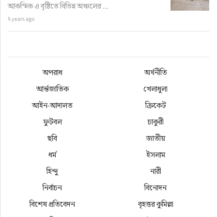
আকস্মিক এ বৃষ্টিতে বিভিন্ন অঞ্চলের ...
২ years ago
অপরাধ
অর্থনীতি
আর্ন্তজাতিক
খেলাধুলা
আইন-আদালত
ক্রিকেট
ফুটবল
চাকুরী
ছবি
জাতীয়
ধর্ম
ইসলাম
হিন্দু
নারী
নির্বাচন
বিনোদন
বিশেষ প্রতিবেদন
বৃহত্তর কুমিল্লা