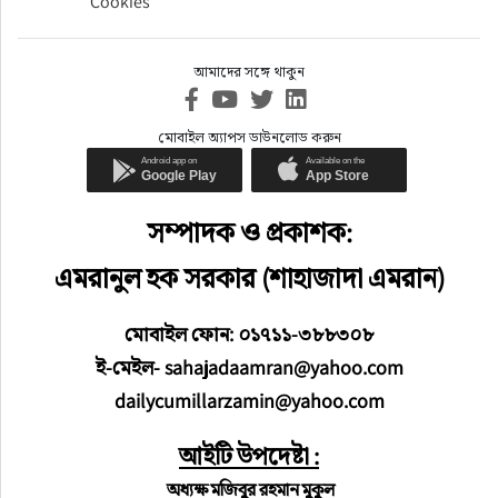
Cookies
আমাদের সঙ্গে থাকুন
মোবাইল অ্যাপস ডাউনলোড করুন
সম্পাদক ও প্রকাশক:
এমরানুল হক সরকার (শাহাজাদা এমরান)
মোবাইল ফোন: ০১৭১১-৩৮৮৩০৮
ই-মেইল- sahajadaamran@yahoo.com
dailycumillarzamin@yahoo.com
আইটি উপদেষ্টা :
অধ্যক্ষ মজিবুর রহমান মুকুল