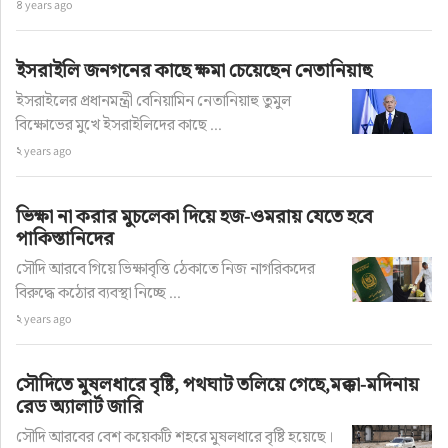
৪ years ago
ইসরাইলি জনগনের কাছে ক্ষমা চেয়েছেন নেতানিয়াহু
ইসরাইলের প্রধানমন্ত্রী বেনিয়ামিন নেতানিয়াহু তুমুল
বিক্ষোভের মুখে ইসরাইলিদের কাছে ...
২ years ago
ভিক্ষা না করার মুচলেকা দিয়ে হজ-ওমরায় যেতে হবে
পাকিস্তানিদের
সৌদি আরবে গিয়ে ভিক্ষাবৃত্তি ঠেকাতে নিজ নাগরিকদের
বিরুদ্ধে কঠোর ব্যবস্থা নিচ্ছে ...
২ years ago
সৌদিতে মুষলধারে বৃষ্টি, পথঘাট তলিয়ে গেছে,মক্কা-মদিনায়
রেড অ্যালার্ট জারি
সৌদি আরবের বেশ কয়েকটি শহরে মুষলধারে বৃষ্টি হয়েছে।