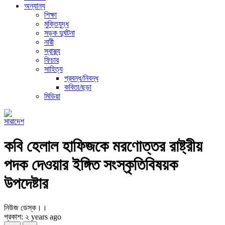
অন্যান্য
শিক্ষা
মুক্তিযুদ্ধ
সড়ক দুর্ঘটনা
নারী
স্বাস্থ্য
ফিচার
সাহিত্য
প্রবন্ধ/নিবন্ধ
কবিতা/ছড়া
মিডিয়া
সারাদেশ
কবি হেলাল হাফিজকে মরণোত্তর রাষ্ট্রীয়
পদক দেওয়ার ইঙ্গিত সংস্কৃতিবিষয়ক
উপদেষ্টার
নিউজ ডেস্ক।।
প্রকাশ: ২ years ago