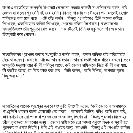
বাংলা একাডেমিতে সংস্কৃতি উপদেষ্টা মোস্তফা সরয়ার ফারুকী সাংবাদিকদের বলেন, কবি
হেলাল হাফিজের খুব বেশি বই বের হয়নি। কিন্তু তারুণ্য ও যৌবনের গান বললেই হেলাল
হাফিজের কথা মনে পড়ে। এটি তাঁর অর্জন। কিন্তু এর বাইরেও তিনি অনেক কবিতা
লিখেছেন, একাকিত্বের কবিতা লিখেছেন, প্রেমের কবিতা লিখেছেন। বাংলাদেশের
সংস্কৃতিজগৎ তাঁর শূন্যতা বোধ করবে। এক বইতেই তিনি সংস্কৃতিতে তাঁর অবস্থান
চিরস্থায়ী করে গেছেন।
সাংবাদিকদের প্রশ্নের জবাবে সংস্কৃতি উপদেষ্টা বলেন, হেলাল হাফিজ তাঁর কবিতাতেই
বেঁচে থাকবেন। কবি বেঁচে থাকেন তাঁর কবিতায়। তাঁর কবিতাই তাঁকে বাঁচিয়ে রাখবে। তবে
সংস্কৃতি মন্ত্রণালয়ের কী কী দায়িত্ব আছে, কবি হেলাল হাফিজকে নিয়ে কী কী করা যায়,
কী করণীয় আছে, তা নিয়ে কাজ করা হবে। তিনি বলেন, ‘আমি নিশ্চিত, আপনারা দ্রুত
কিছু শুনবেন।’
সাংবাদিকের আরেক প্রশ্নের জবাবে সংস্কৃতি উপদেষ্টা বলেন, ‘কবি হেলালের অসমাপ্ত
পাণ্ডুলিপি থাকলে বাংলা একাডেমি বের করবে। আরেকটি জিনিস, যদিও আমি মনে করি,
কবি কখনো কোনো পদক বা পুরস্কারের জন্য কিছু লিখেন না। কিন্তু পুরস্কার দিতে হয়
তাঁকে কৃতজ্ঞতা জানানোর জন্য। হেলাল হাফিজকে তো আমরা একুশে পদক বা স্বাধীনতা
পুরস্কার কখনোই দিইনি। উনি এটি পাওয়ার জন্য লেখেননি। কিন্তু এটি দেওয়াটা জাতির
দায়িত্ব ছিল। কিন্তু উনাকে দেওয়া হয়নি। এর ফলে এ বিষয়গুলোর ক্ষেত্রে আমাদের