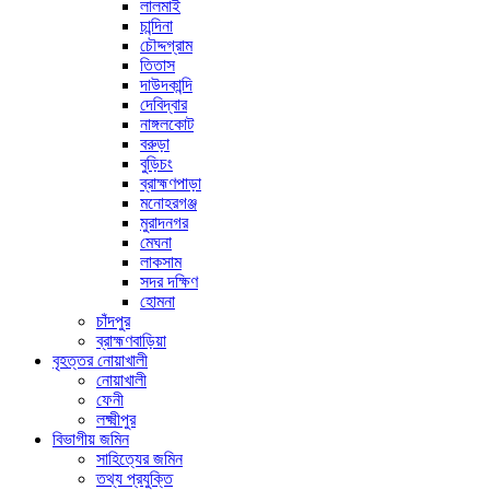
লালমাই
চান্দিনা
চৌদ্দগ্রাম
তিতাস
দাউদকান্দি
দেবিদ্বার
নাঙ্গলকোট
বরুড়া
বুড়িচং
ব্রাহ্মণপাড়া
মনোহরগঞ্জ
মুরাদনগর
মেঘনা
লাকসাম
সদর দক্ষিণ
হোমনা
চাঁদপুর
ব্রাহ্মণবাড়িয়া
বৃহত্তর নোয়াখালী
নোয়াখালী
ফেনী
লক্ষ্মীপুর
বিভাগীয় জমিন
সাহিত্যের জমিন
তথ্য প্রযুক্তি