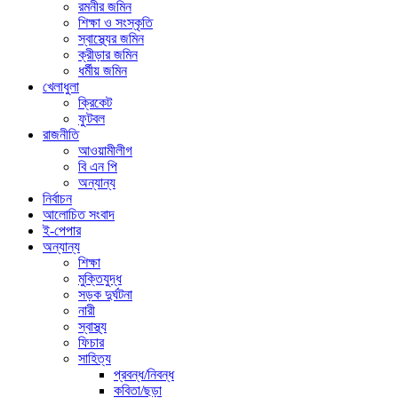
রমনীর জমিন
শিক্ষা ও সংস্কৃতি
স্বাস্থ্যের জমিন
ক্রীড়ার জমিন
ধর্মীয় জমিন
খেলাধুলা
ক্রিকেট
ফুটবল
রাজনীতি
আওয়ামীলীগ
বি এন পি
অন্যান্য
নির্বাচন
আলোচিত সংবাদ
ই-পেপার
অন্যান্য
শিক্ষা
মুক্তিযুদ্ধ
সড়ক দুর্ঘটনা
নারী
স্বাস্থ্য
ফিচার
সাহিত্য
প্রবন্ধ/নিবন্ধ
কবিতা/ছড়া