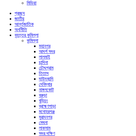
মিডিয়া
প্রচ্ছদ
জাতীয়
আর্ন্তজাতিক
অর্থনীতি
বৃহত্তর কুমিল্লা
কুমিল্লা
মহানগর
আদর্শ সদর
লালমাই
চান্দিনা
চৌদ্দগ্রাম
তিতাস
দাউদকান্দি
দেবিদ্বার
নাঙ্গলকোট
বরুড়া
বুড়িচং
ব্রাহ্মণপাড়া
মনোহরগঞ্জ
মুরাদনগর
মেঘনা
লাকসাম
সদর দক্ষিণ