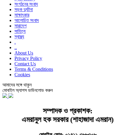
সংগঠনের সংবাদ
সড়ক দুর্ঘটনা
সাক্ষাৎকার
আলোচিত সংবাদ
সারাদেশ
সাহিত্য
স্বাস্থ্য
.
..
About Us
Privacy Policy
Contact Us
Terms & Conditions
Cookies
আমাদের সঙ্গে থাকুন
মোবাইল অ্যাপস ডাউনলোড করুন
সম্পাদক ও প্রকাশক:
এমরানুল হক সরকার (শাহাজাদা এমরান)
মোবাইল ফোন: ০১৭১১-৩৮৮৩০৮