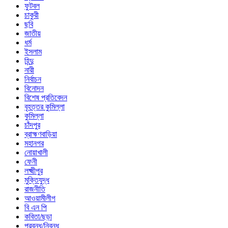
ফুটবল
চাকুরী
ছবি
জাতীয়
ধর্ম
ইসলাম
হিন্দু
নারী
নির্বাচন
বিনোদন
বিশেষ প্রতিবেদন
বৃহত্তর কুমিল্লা
কুমিল্লা
চাঁদপুর
ব্রাহ্মণবাড়িয়া
মহানগর
নোয়াখালী
ফেনী
লক্ষ্মীপুর
মুক্তিযুদ্ধ
রাজনীতি
আওয়ামীলীগ
বি এন পি
কবিতা/ছড়া
প্রবন্ধ/নিবন্ধ