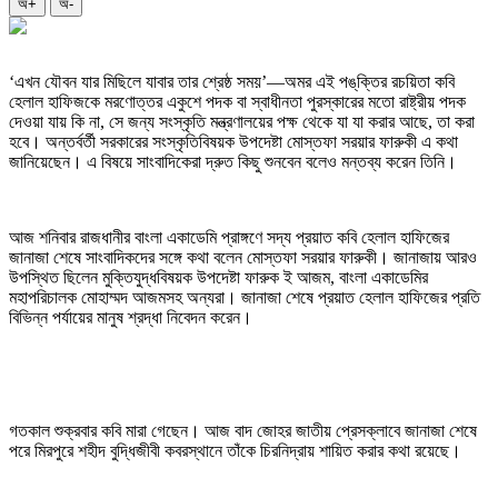
অ+
অ-
‘এখন যৌবন যার মিছিলে যাবার তার শ্রেষ্ঠ সময়’—অমর এই পঙ্‌ক্তির রচয়িতা কবি
হেলাল হাফিজকে মরণোত্তর একুশে পদক বা স্বাধীনতা পুরস্কারের মতো রাষ্ট্রীয় পদক
দেওয়া যায় কি না, সে জন্য সংস্কৃতি মন্ত্রণালয়ের পক্ষ থেকে যা যা করার আছে, তা করা
হবে। অন্তর্বর্তী সরকারের সংস্কৃতিবিষয়ক উপদেষ্টা মোস্তফা সরয়ার ফারুকী এ কথা
জানিয়েছেন। এ বিষয়ে সাংবাদিকেরা দ্রুত কিছু শুনবেন বলেও মন্তব্য করেন তিনি।
আজ শনিবার রাজধানীর বাংলা একাডেমি প্রাঙ্গণে সদ্য প্রয়াত কবি হেলাল হাফিজের
জানাজা শেষে সাংবাদিকদের সঙ্গে কথা বলেন মোস্তফা সরয়ার ফারুকী। জানাজায় আরও
উপস্থিত ছিলেন মুক্তিযুদ্ধবিষয়ক উপদেষ্টা ফারুক ই আজম, বাংলা একাডেমির
মহাপরিচালক মোহাম্মদ আজমসহ অন্যরা। জানাজা শেষে প্রয়াত হেলাল হাফিজের প্রতি
বিভিন্ন পর্যায়ের মানুষ শ্রদ্ধা নিবেদন করেন।
গতকাল শুক্রবার কবি মারা গেছেন। আজ বাদ জোহর জাতীয় প্রেসক্লাবে জানাজা শেষে
পরে মিরপুরে শহীদ বুদ্ধিজীবী কবরস্থানে তাঁকে চিরনিদ্রায় শায়িত করার কথা রয়েছে।