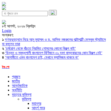
৮ই আগস্ট, ২০২৬ খ্রিস্টাব্দ
Login
সংস্করণ:
১
গণঅভ্যুত্থান নিয়ে আনু মুহাম্মদ ও ড. আসিফ নজরুলের পাল্টাপাল্টি ফেসবুক স্ট্যাটাসে
যা বললেন তারা
২
‘চর্মরোগ থেকে বাঁচতে নিয়মিত গোসলের কোনো বিকল্প নাই’
৩
‘উন্নত ও সমৃদ্ধশালী বাংলাদেশ বির্ণিমানে ৩১ দফা বাস্তবায়নের কোন বিকল্প নেই’
৪
‘আগামীতে এমন বাংলাদেশ চাই, যেখানে ফ্যাসিজম থাকবে না’
টক-শো
প্রচ্ছদ
জাতীয়
আর্ন্তজাতিক
অর্থনীতি
বৃহত্তর কুমিল্লা
কুমিল্লা
মহানগর
আদর্শ সদর