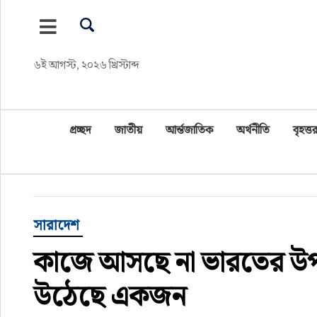
প্রচ্ছদ
৬ই আগস্ট, ২০২৬ খ্রিস্টাব্দ
জাতীয়
আর্ন্তজাতিক
প্রচ্ছদ
জাতীয়
আর্ন্তজাতিক
অর্থনীতি
বৃহত্তর
অর্থনীতি
বৃহত্তর কুমিল্লা
সারাদেশ
বৃহত্তর নোয়াখালী
কাজে আসছে না ভারতের উপহার
বিভাগীয় জমিন
উঠেছে একজন
খেলাধুলা