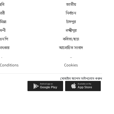
ছবি
জাতীয়
নারী
নির্বাচন
মিল্লা
চাঁদপুর
েনী
লক্ষ্মীপুর
 এন পি
কবিতা/ছড়া
্ষাৎকার
আলোচিত সংবাদ
.
..
 Conditions
Cookies
মোবাইল অ্যাপস ডাউনলোড করুন