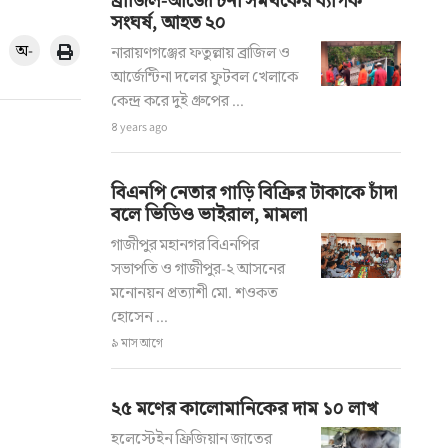
ব্রাজিল-আর্জেন্টিনা সমর্থকের ব্যাপক
সংঘর্ষ, আহত ২০
অ-
নারায়ণগঞ্জের ফতুল্লায় ব্রাজিল ও
আর্জেন্টিনা দলের ফুটবল খেলাকে
কেন্দ্র করে দুই গ্রুপের ...
৪ years ago
বিএনপি নেতার গাড়ি বিক্রির টাকাকে চাঁদা
বলে ভিডিও ভাইরাল, মামলা
গাজীপুর মহানগর বিএনপির
সভাপতি ও গাজীপুর-২ আসনের
মনোনয়ন প্রত্যাশী মো. শওকত
হোসেন ...
৯ মাস আগে
২৫ মণের কালোমানিকের দাম ১০ লাখ
হলেস্টেইন ফ্রিজিয়ান জাতের