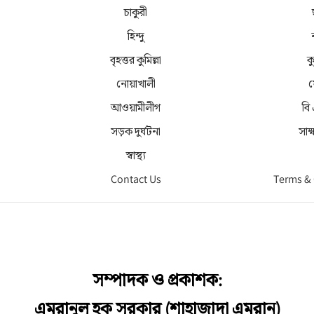
চাকুরী
হিন্দু
বৃহত্তর কুমিল্লা
কু
নোয়াখালী
ফ
আওয়ামীলীগ
বি
সড়ক দুর্ঘটনা
সাক
স্বাস্থ্য
Contact Us
Terms &
সম্পাদক ও প্রকাশক:
এমরানুল হক সরকার (শাহাজাদা এমরান)