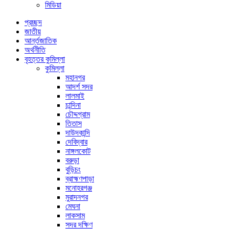
মিডিয়া
প্রচ্ছদ
জাতীয়
আর্ন্তজাতিক
অর্থনীতি
বৃহত্তর কুমিল্লা
কুমিল্লা
মহানগর
আদর্শ সদর
লালমাই
চান্দিনা
চৌদ্দগ্রাম
তিতাস
দাউদকান্দি
দেবিদ্বার
নাঙ্গলকোট
বরুড়া
বুড়িচং
ব্রাহ্মণপাড়া
মনোহরগঞ্জ
মুরাদনগর
মেঘনা
লাকসাম
সদর দক্ষিণ