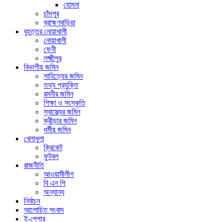
হোমনা
চাঁদপুর
ব্রাহ্মণবাড়িয়া
বৃহত্তর নোয়াখালী
নোয়াখালী
ফেনী
লক্ষ্মীপুর
বিভাগীয় জমিন
সাহিত্যের জমিন
তথ্য প্রযুক্তি
রমনীর জমিন
শিক্ষা ও সংস্কৃতি
স্বাস্থ্যের জমিন
ক্রীড়ার জমিন
ধর্মীয় জমিন
খেলাধুলা
ক্রিকেট
ফুটবল
রাজনীতি
আওয়ামীলীগ
বি এন পি
অন্যান্য
নির্বাচন
আলোচিত সংবাদ
ই-পেপার