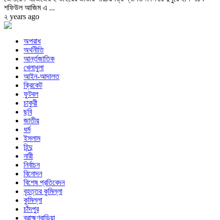
শফিউল আজিম এ ...
২ years ago
অপরাধ
অর্থনীতি
আর্ন্তজাতিক
খেলাধুলা
আইন-আদালত
ক্রিকেট
ফুটবল
চাকুরী
ছবি
জাতীয়
ধর্ম
ইসলাম
হিন্দু
নারী
নির্বাচন
বিনোদন
বিশেষ প্রতিবেদন
বৃহত্তর কুমিল্লা
কুমিল্লা
চাঁদপুর
ব্রাহ্মণবাড়িয়া