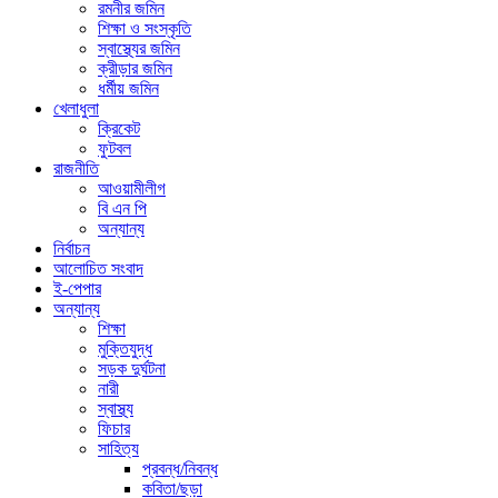
রমনীর জমিন
শিক্ষা ও সংস্কৃতি
স্বাস্থ্যের জমিন
ক্রীড়ার জমিন
ধর্মীয় জমিন
খেলাধুলা
ক্রিকেট
ফুটবল
রাজনীতি
আওয়ামীলীগ
বি এন পি
অন্যান্য
নির্বাচন
আলোচিত সংবাদ
ই-পেপার
অন্যান্য
শিক্ষা
মুক্তিযুদ্ধ
সড়ক দুর্ঘটনা
নারী
স্বাস্থ্য
ফিচার
সাহিত্য
প্রবন্ধ/নিবন্ধ
কবিতা/ছড়া