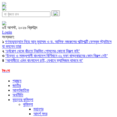
৬ই আগস্ট, ২০২৬ খ্রিস্টাব্দ
Login
সংস্করণ:
১
গণঅভ্যুত্থান নিয়ে আনু মুহাম্মদ ও ড. আসিফ নজরুলের পাল্টাপাল্টি ফেসবুক স্ট্যাটাসে
যা বললেন তারা
২
‘চর্মরোগ থেকে বাঁচতে নিয়মিত গোসলের কোনো বিকল্প নাই’
৩
‘উন্নত ও সমৃদ্ধশালী বাংলাদেশ বির্ণিমানে ৩১ দফা বাস্তবায়নের কোন বিকল্প নেই’
৪
‘আগামীতে এমন বাংলাদেশ চাই, যেখানে ফ্যাসিজম থাকবে না’
টক-শো
প্রচ্ছদ
জাতীয়
আর্ন্তজাতিক
অর্থনীতি
বৃহত্তর কুমিল্লা
কুমিল্লা
মহানগর
আদর্শ সদর