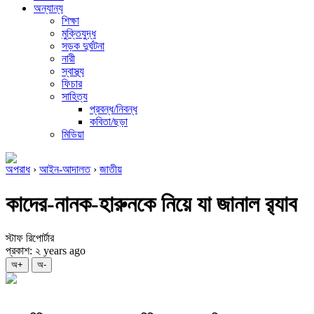
অন্যান্য
শিক্ষা
মুক্তিযুদ্ধ
সড়ক দুর্ঘটনা
নারী
স্বাস্থ্য
ফিচার
সাহিত্য
প্রবন্ধ/নিবন্ধ
কবিতা/ছড়া
মিডিয়া
অপরাধ
›
আইন-আদালত
›
জাতীয়
কাদের-নানক-হারুনকে নিয়ে যা জানাল র‍্যাব
স্টাফ রিপোর্টার
প্রকাশ: ২ years ago
অ+
অ-