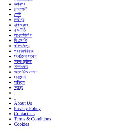
মহানগর
নোয়াখালী
ফেনী
লক্ষ্মীপুর
মুক্তিযুদ্ধ
রাজনীতি
আওয়ামীলীগ
বি এন পি
কবিতা/ছড়া
প্রবন্ধ/নিবন্ধ
সংগঠনের সংবাদ
সড়ক দুর্ঘটনা
সাক্ষাৎকার
আলোচিত সংবাদ
সারাদেশ
সাহিত্য
স্বাস্থ্য
.
..
About Us
Privacy Policy
Contact Us
Terms & Conditions
Cookies