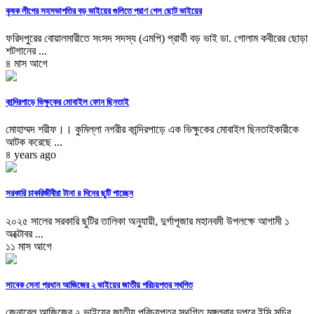
কৃষক লীগের সহসভাপতির বড় ভাইয়ের গুলিতে প্রাণ গেল ছোট ভাইয়ের
ফরিদপুরের বোয়ালমারীতে সংসদ সদস্য (এমপি) প্রার্থী বড় ভাই ডা. গোলাম কবীরের ছোড়া
শটগানের ...
৪ মাস আগে
কান্দিরপাড়ে ভিক্ষুকের মোবাইল ফোন ছিনতাই
মোহাম্মদ শরীফ।। কুমিল্লা নগরীর কান্দিরপাড়ে এক ভিক্ষুকের মোবাইল ছিনতাইকারীকে
আটক করেছে ...
৪ years ago
সরকারি চাকরিজীবীরা টানা ৪ দিনের ছুটি পাচ্ছেন
২০২৫ সালের সরকারি ছুটির তালিকা অনুযায়ী, দুর্গাপূজার মহানবমী উপলক্ষে আগামী ১
অক্টোবর ...
১১ মাস আগে
সাবেক সেনা প্রধান আজিজের ২ ভাইয়ের জাতীয় পরিচয়পত্র স্থগিত
জেনারেল আজিজের ২ ভাইয়ের জাতীয় পরিচয়পত্র স্থগিত মঙ্গলবার দুপুরে ইসি সচিব