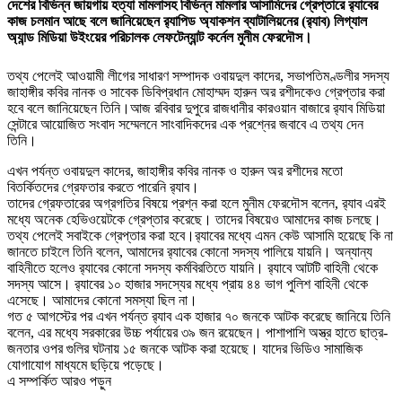
দেশের বিভিন্ন জায়গায় হত্যা মামলাসহ বিভিন্ন মামলার আসামিদের গ্রেপ্তারে র‍্যাবের
কাজ চলমান আছে বলে জানিয়েছেন র‍্যাপিড অ্যাকশন ব্যাটালিয়নের (র‌্যাব) লিগ্যাল
অ্যান্ড মিডিয়া উইংয়ের পরিচালক লেফটেন্যান্ট কর্নেল মুনীম ফেরদৌস।
তথ্য পেলেই আওয়ামী লীগের সাধারণ সম্পাদক ওবায়দুল কাদের, সভাপতিমণ্ডলীর সদস্য
জাহাঙ্গীর কবির নানক ও সাবেক ডিবিপ্রধান মোহাম্মদ হারুন অর রশীদকেও গ্রেপ্তার করা
হবে বলে জানিয়েছেন তিনি।আজ রবিবার দুপুরে রাজধানীর কারওয়ান বাজারে র‌্যাব মিডিয়া
সেন্টারে আয়োজিত সংবাদ সম্মেলনে সাংবাদিকদের এক প্রশ্নের জবাবে এ তথ্য দেন
তিনি।
এখন পর্যন্ত ওবায়দুল কাদের, জাহাঙ্গীর কবির নানক ও হারুন অর রশীদের মতো
বিতর্কিতদের গ্রেফতার করতে পারেনি র‍্যাব।
তাদের গ্রেফতারের অগ্রগতির বিষয়ে প্রশ্ন করা হলে মুনীম ফেরদৌস বলেন, র‌্যাব এরই
মধ্যে অনেক হেভিওয়েটকে গ্রেপ্তার করেছে। তাদের বিষয়েও আমাদের কাজ চলছে।
তথ্য পেলেই সবাইকে গ্রেপ্তার করা হবে।র‍্যাবের মধ্যে এমন কেউ আসামি হয়েছে কি না
জানতে চাইলে তিনি বলেন, আমাদের র‍্যাবের কোনো সদস্য পালিয়ে যায়নি। অন্যান্য
বাহিনীতে হলেও র‍্যাবের কোনো সদস্য কর্মবিরতিতে যায়নি। র‍্যাবে আটটি বাহিনী থেকে
সদস্য আসে। র‍্যাবের ১০ হাজার সদস্যের মধ্যে প্রায় ৪৪ ভাগ পুলিশ বাহিনী থেকে
এসেছে। আমাদের কোনো সমস্যা ছিল না।
গত ৫ আগস্টের পর এখন পর্যন্ত র‍্যাব এক হাজার ৭০ জনকে আটক করেছে জানিয়ে তিনি
বলেন, এর মধ্যে সরকারের উচ্চ পর্যায়ের ৩৯ জন রয়েছেন। পাশাপাশি অস্ত্র হাতে ছাত্র-
জনতার ওপর গুলির ঘটনায় ১৫ জনকে আটক করা হয়েছে। যাদের ভিডিও সামাজিক
যোগাযোগ মাধ্যমে ছড়িয়ে পড়েছে।
এ সম্পর্কিত আরও পড়ুন