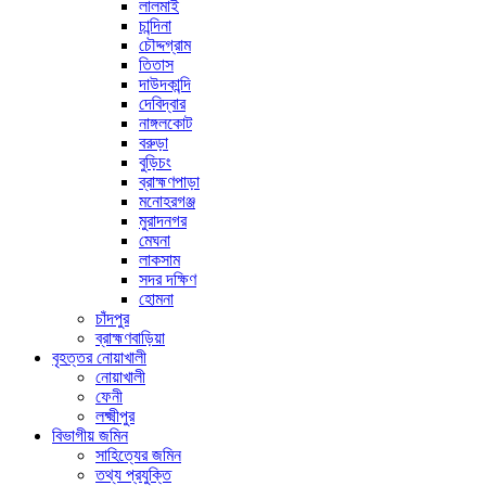
লালমাই
চান্দিনা
চৌদ্দগ্রাম
তিতাস
দাউদকান্দি
দেবিদ্বার
নাঙ্গলকোট
বরুড়া
বুড়িচং
ব্রাহ্মণপাড়া
মনোহরগঞ্জ
মুরাদনগর
মেঘনা
লাকসাম
সদর দক্ষিণ
হোমনা
চাঁদপুর
ব্রাহ্মণবাড়িয়া
বৃহত্তর নোয়াখালী
নোয়াখালী
ফেনী
লক্ষ্মীপুর
বিভাগীয় জমিন
সাহিত্যের জমিন
তথ্য প্রযুক্তি