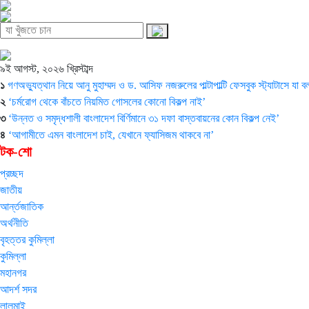
৯ই আগস্ট, ২০২৬ খ্রিস্টাব্দ
১
গণঅভ্যুত্থান নিয়ে আনু মুহাম্মদ ও ড. আসিফ নজরুলের পাল্টাপাল্টি ফেসবুক স্ট্যাটাসে যা 
২
‘চর্মরোগ থেকে বাঁচতে নিয়মিত গোসলের কোনো বিকল্প নাই’
৩
‘উন্নত ও সমৃদ্ধশালী বাংলাদেশ বির্ণিমানে ৩১ দফা বাস্তবায়নের কোন বিকল্প নেই’
৪
‘আগামীতে এমন বাংলাদেশ চাই, যেখানে ফ্যাসিজম থাকবে না’
টক-শো
প্রচ্ছদ
জাতীয়
আর্ন্তজাতিক
অর্থনীতি
বৃহত্তর কুমিল্লা
কুমিল্লা
মহানগর
আদর্শ সদর
লালমাই