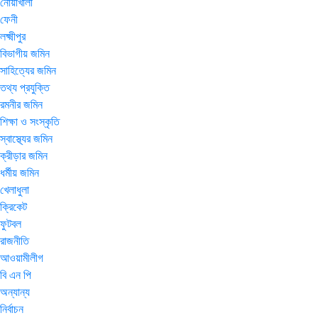
নোয়াখালী
ফেনী
লক্ষ্মীপুর
বিভাগীয় জমিন
সাহিত্যের জমিন
তথ্য প্রযুক্তি
রমনীর জমিন
শিক্ষা ও সংস্কৃতি
স্বাস্থ্যের জমিন
ক্রীড়ার জমিন
ধর্মীয় জমিন
খেলাধুলা
ক্রিকেট
ফুটবল
রাজনীতি
আওয়ামীলীগ
বি এন পি
অন্যান্য
নির্বাচন