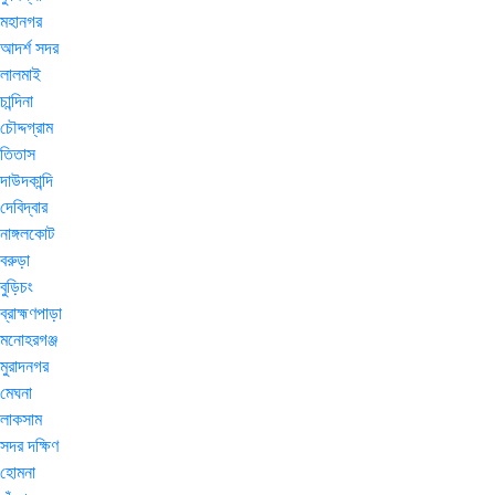
মহানগর
আদর্শ সদর
লালমাই
চান্দিনা
চৌদ্দগ্রাম
তিতাস
দাউদকান্দি
দেবিদ্বার
নাঙ্গলকোট
বরুড়া
বুড়িচং
ব্রাহ্মণপাড়া
মনোহরগঞ্জ
মুরাদনগর
মেঘনা
লাকসাম
সদর দক্ষিণ
হোমনা