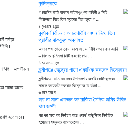
কুমিল্লাকে
# চারদিন মাঠে থাকবে আইনশৃঙ্খলা বাহিনী # সিটি
নির্বাচনকে ঘিরে তিন স্তরের নিরাপত্তা # ...
৪ years ago
কুসিক নির্বাচন : আচরণবিধি লঙ্ঘন নিয়ে তিন
রি পর্যন্ত।
প্রার্থীর বাকযুদ্ধ অব্যাহত
 সিইসি।
আমার পক্ষ থেকে কোন রকম আচরন বিধি লঙ্ঘন কার হয়নি
– রিফাত কুমিল্লা সিটি করপোরেশন ...
৪ years ago
 ইউএনডিপি। আগামীকাল
মুন্সীগঞ্জে কেন্দ্রের পাশে একাধিক ককটেল বিস্ফোরণ
মুন্সীগঞ্জ-৩ আসনের সদর উপজেলায় একটি ভোটকেন্দ্রের
সামনে কয়েকটি ককটেল বিস্ফোরণের ঘটনা ...
হয়তো আমরা তাদের
৬ মাস আগে
হার না মানা একজন অপরাজিত সৈনিক জমির উদ্দিন
খান জম্পী
পর পর সাত বার নির্বাচন করে ওয়ার্ড কাউন্সিলর নির্বাচিত
কমবেশি হতে পারে।
হয়েছেন সম্ভবত বাংলাদেশের ...