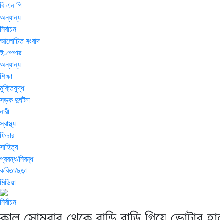
বি এন পি
অন্যান্য
নির্বাচন
আলোচিত সংবাদ
ই-পেপার
অন্যান্য
শিক্ষা
মুক্তিযুদ্ধ
সড়ক দুর্ঘটনা
নারী
স্বাস্থ্য
ফিচার
সাহিত্য
প্রবন্ধ/নিবন্ধ
কবিতা/ছড়া
মিডিয়া
নির্বাচন
কাল সোমবার থেকে বাড়ি বাড়ি গিয়ে ভোটার হা