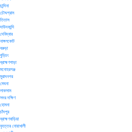
চান্দিনা
চৌদ্দগ্রাম
তিতাস
দাউদকান্দি
দেবিদ্বার
নাঙ্গলকোট
বরুড়া
বুড়িচং
ব্রাহ্মণপাড়া
মনোহরগঞ্জ
মুরাদনগর
মেঘনা
লাকসাম
সদর দক্ষিণ
হোমনা
চাঁদপুর
ব্রাহ্মণবাড়িয়া
বৃহত্তর নোয়াখালী