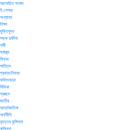
আলোচিত সংবাদ
ই-পেপার
অন্যান্য
শিক্ষা
মুক্তিযুদ্ধ
সড়ক দুর্ঘটনা
নারী
স্বাস্থ্য
ফিচার
সাহিত্য
প্রবন্ধ/নিবন্ধ
কবিতা/ছড়া
মিডিয়া
প্রচ্ছদ
জাতীয়
আর্ন্তজাতিক
অর্থনীতি
বৃহত্তর কুমিল্লা
কুমিল্লা