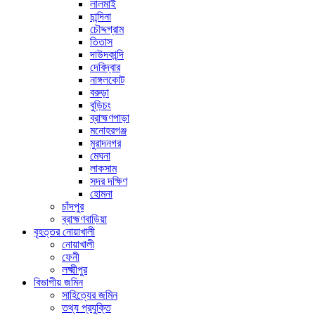
লালমাই
চান্দিনা
চৌদ্দগ্রাম
তিতাস
দাউদকান্দি
দেবিদ্বার
নাঙ্গলকোট
বরুড়া
বুড়িচং
ব্রাহ্মণপাড়া
মনোহরগঞ্জ
মুরাদনগর
মেঘনা
লাকসাম
সদর দক্ষিণ
হোমনা
চাঁদপুর
ব্রাহ্মণবাড়িয়া
বৃহত্তর নোয়াখালী
নোয়াখালী
ফেনী
লক্ষ্মীপুর
বিভাগীয় জমিন
সাহিত্যের জমিন
তথ্য প্রযুক্তি