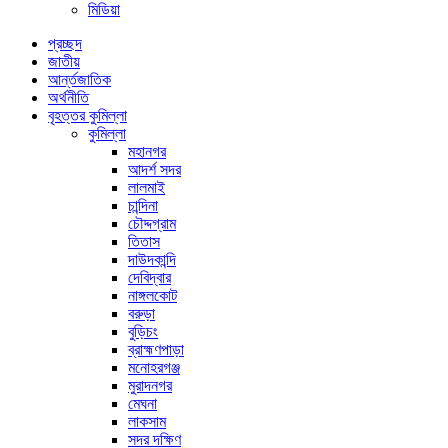
মিডিয়া
প্রচ্ছদ
জাতীয়
আর্ন্তজাতিক
অর্থনীতি
বৃহত্তর কুমিল্লা
কুমিল্লা
মহানগর
আদর্শ সদর
লালমাই
চান্দিনা
চৌদ্দগ্রাম
তিতাস
দাউদকান্দি
দেবিদ্বার
নাঙ্গলকোট
বরুড়া
বুড়িচং
ব্রাহ্মণপাড়া
মনোহরগঞ্জ
মুরাদনগর
মেঘনা
লাকসাম
সদর দক্ষিণ