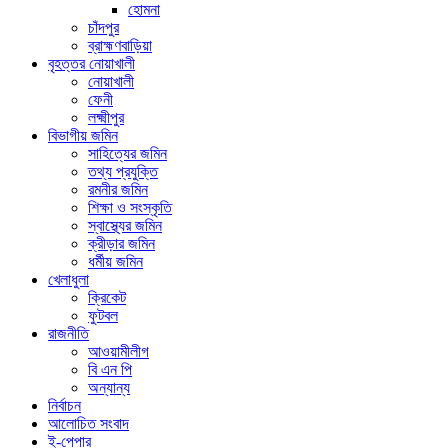
হোমনা
চাঁদপুর
ব্রাহ্মণবাড়িয়া
বৃহত্তর নোয়াখালী
নোয়াখালী
ফেনী
লক্ষ্মীপুর
বিভাগীয় জমিন
সাহিত্যের জমিন
তথ্য প্রযুক্তি
রমনীর জমিন
শিক্ষা ও সংস্কৃতি
স্বাস্থ্যের জমিন
ক্রীড়ার জমিন
ধর্মীয় জমিন
খেলাধুলা
ক্রিকেট
ফুটবল
রাজনীতি
আওয়ামীলীগ
বি এন পি
অন্যান্য
নির্বাচন
আলোচিত সংবাদ
ই-পেপার