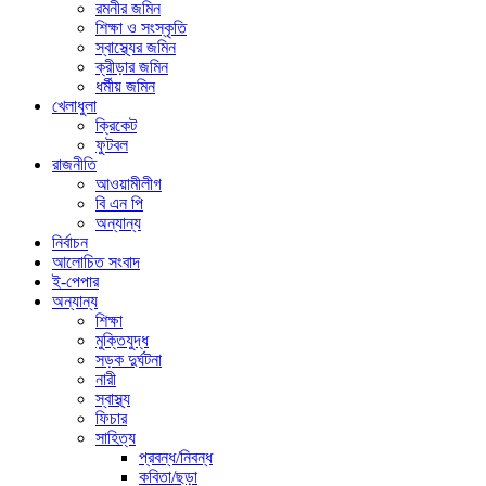
রমনীর জমিন
শিক্ষা ও সংস্কৃতি
স্বাস্থ্যের জমিন
ক্রীড়ার জমিন
ধর্মীয় জমিন
খেলাধুলা
ক্রিকেট
ফুটবল
রাজনীতি
আওয়ামীলীগ
বি এন পি
অন্যান্য
নির্বাচন
আলোচিত সংবাদ
ই-পেপার
অন্যান্য
শিক্ষা
মুক্তিযুদ্ধ
সড়ক দুর্ঘটনা
নারী
স্বাস্থ্য
ফিচার
সাহিত্য
প্রবন্ধ/নিবন্ধ
কবিতা/ছড়া