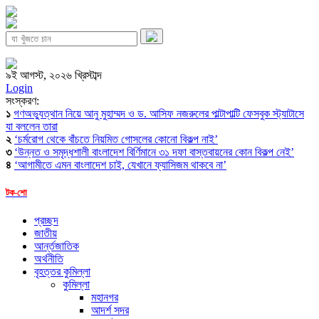
৯ই আগস্ট, ২০২৬ খ্রিস্টাব্দ
Login
সংস্করণ:
১
গণঅভ্যুত্থান নিয়ে আনু মুহাম্মদ ও ড. আসিফ নজরুলের পাল্টাপাল্টি ফেসবুক স্ট্যাটাসে
যা বললেন তারা
২
‘চর্মরোগ থেকে বাঁচতে নিয়মিত গোসলের কোনো বিকল্প নাই’
৩
‘উন্নত ও সমৃদ্ধশালী বাংলাদেশ বির্ণিমানে ৩১ দফা বাস্তবায়নের কোন বিকল্প নেই’
৪
‘আগামীতে এমন বাংলাদেশ চাই, যেখানে ফ্যাসিজম থাকবে না’
টক-শো
প্রচ্ছদ
জাতীয়
আর্ন্তজাতিক
অর্থনীতি
বৃহত্তর কুমিল্লা
কুমিল্লা
মহানগর
আদর্শ সদর