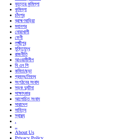
বৃহত্তর কুমিল্লা
কুমিল্লা
চাঁদপুর
ব্রাহ্মণবাড়িয়া
মহানগর
নোয়াখালী
ফেনী
লক্ষ্মীপুর
মুক্তিযুদ্ধ
রাজনীতি
আওয়ামীলীগ
বি এন পি
কবিতা/ছড়া
প্রবন্ধ/নিবন্ধ
সংগঠনের সংবাদ
সড়ক দুর্ঘটনা
সাক্ষাৎকার
আলোচিত সংবাদ
সারাদেশ
সাহিত্য
স্বাস্থ্য
.
..
About Us
Privacy Policy