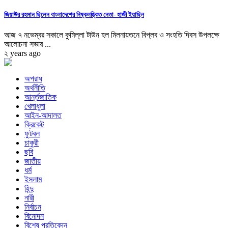
জিয়াউর রহমান ছিলেন বাংলাদেশের নিষ্কলঙ্কিত নেতা- হাজী ইয়াছিন
আজ ৭ নভেম্বর সকালে কুমিল্লা টাউন হল মিলনায়তনে বিপ্লব ও সংহতি দিবস উপলক্ষে
আলোচনা সভার ...
২ years ago
অপরাধ
অর্থনীতি
আর্ন্তজাতিক
খেলাধুলা
আইন-আদালত
ক্রিকেট
ফুটবল
চাকুরী
ছবি
জাতীয়
ধর্ম
ইসলাম
হিন্দু
নারী
নির্বাচন
বিনোদন
বিশেষ প্রতিবেদন