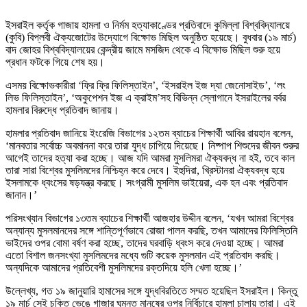
ইসরাইল কর্তৃক গাজায় হামলা ও নির্মম হত্যাকাণ্ডের প্রতিবাদে কুমিল্লা বিশ্ববিদ্যালয়ে
(কুবি) বিপ্লবী ঐক্যজোটের উদ্যোগে বিক্ষোভ মিছিল অনুষ্ঠিত হয়েছে। বুধবার (১৯ মার্চ)
বাদ জোহর বিশ্ববিদ্যালয়ের কেন্দ্রীয় জামে মসজিদ থেকে এ বিক্ষোভ মিছিল শুরু হয়ে
প্রধান ফটকে গিয়ে শেষ হয়।
এসময় বিক্ষোভকারীরা ‘ফ্রি ফ্রি ফিলিস্তাইন’, ‘ইসরাইল ইজ দ্যা জেনোসাইড’, ‘লং
লিভ ফিলিস্তাইন’, ‘অকুপেশন ইজ এ ক্রাইম’সহ বিভিন্ন স্লোগানে ইসরাইলের বর্বর
হামলার বিরুদ্ধে প্রতিবাদ জানায়।
হামলার প্রতিবাদ জানিয়ে ইংরেজি বিভাগের ১২তম ব্যাচের শিক্ষার্থী আবির রায়হান বলেন,
‘মানবতার সর্বোচ্চ অবমাননা করে তারা যুদ্ধ চাপিয়ে দিয়েছে। নিষ্পাপ শিশুদের জীবন শুরুর
আগেই তাদের হত্যা করা হচ্ছে। আজ যদি আমরা মুসলিমরা ঐক্যবদ্ধ না হই, তবে কাল
তারা সারা বিশ্বের মুসলিমদের নিশ্চিহ্ন করে দেবে। ইহুদিরা, খ্রিস্টানরা ঐক্যবদ্ধ হয়ে
ইসলামকে ধ্বংসের ষড়যন্ত্র করছে। সংগ্রামী মুসলিম ভাইয়েরা, এক হন এবং প্রতিবাদ
জানান।’
পরিসংখ্যান বিভাগের ১৩তম ব্যাচের শিক্ষার্থী আজহার উদ্দীন বলেন, ‘যখন আমরা বিশ্বের
অন্যান্য মুসলমানদের সঙ্গে শান্তিপূর্ণভাবে রোজা পালন করছি, তখন আমাদের ফিলিস্তিনি
ভাইদের ওপর বোমা বর্ষণ করা হচ্ছে, তাদের ঘরবাড়ি ধ্বংস করে দেওয়া হচ্ছে। আমরা
এতো বিশাল জনসংখ্যা মুসলিমদের মধ্যে গুটি কয়েক মুসলমান এই প্রতিবাদ করছি।
অন্যদিকে আমাদের প্রতিবেশী মুসলিমদের রক্তদিয়ে হলি খেলা হচ্ছে।’
উল্লেখ্য, গত ১৯ জানুয়ারি হামাসের সঙ্গে যুদ্ধবিরতিতে সম্মত হয়েছিল ইসরাইল। কিন্তু
১৯ মার্চ সেই চুক্তি ভেঙে গাজার ঘুমন্ত মানুষের ওপর নির্বিচারে হামলা চালায় তারা। এই