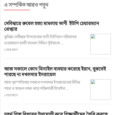
এ সম্পর্কিত আরও পড়ুন
দেবিদ্বারে রুবেল হত্যা মামলায় ভাণী ইউপি চেয়ারম্যান
গ্রেপ্তার
কুমিল্লা দেবীদ্বার উপজেলার ভাণী ইউনিয়ন পরিষদের
চেয়ারম্যান হাজী জালাল উদ্দিন ভূঁইয়াকে ...
১ বছর আগে
আজ সকালে কোন মিসাইল ব্যবহার করেছে ইরান, বুঝতেই
পারছে না দখলদার ইসরায়েল
আজ বৃহস্পতিবার সকালে দখলদার ইসরায়েলের বিভিন্ন
শহর ও অঞ্চল লক্ষ্য করে শক্তিশালী মিসাইল ...
১ বছর আগে
চতুর্থ শিল্প বিপ্লবের উপযোগী করে শিক্ষার্থীদের তৈরি করতে