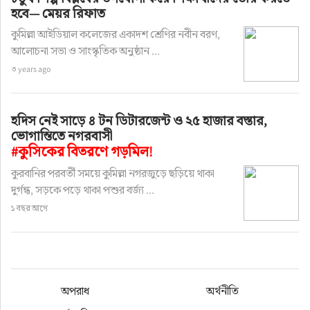
হবে— মেয়র রিফাত
কুমিল্লা আইডিয়াল কলেজের একাদশ শ্রেণির নবীন বরণ,
আলোচনা সভা ও সাংস্কৃতিক অনুষ্ঠান ...
৩ years ago
হদিস নেই সাড়ে ৪ টন ডিটারজেন্ট ও ২৫ হাজার বস্তার,
ভোগান্তিতে নগরবাসী
#কুসিকের বিতরণে গড়মিল!
কুরবানির পরবর্তী সময়ে কুমিল্লা নগরজুড়ে ছড়িয়ে থাকা
দুর্গন্ধ, সড়কে পড়ে থাকা পশুর বর্জ্য ...
১ বছর আগে
অপরাধ
অর্থনীতি