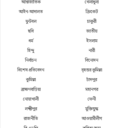
আর্ন্তজাতিক
খেলাধুলা
আইন-আদালত
ক্রিকেট
ফুটবল
চাকুরী
ছবি
জাতীয়
ধর্ম
ইসলাম
হিন্দু
নারী
নির্বাচন
বিনোদন
বিশেষ প্রতিবেদন
বৃহত্তর কুমিল্লা
কুমিল্লা
চাঁদপুর
ব্রাহ্মণবাড়িয়া
মহানগর
নোয়াখালী
ফেনী
লক্ষ্মীপুর
মুক্তিযুদ্ধ
রাজনীতি
আওয়ামীলীগ