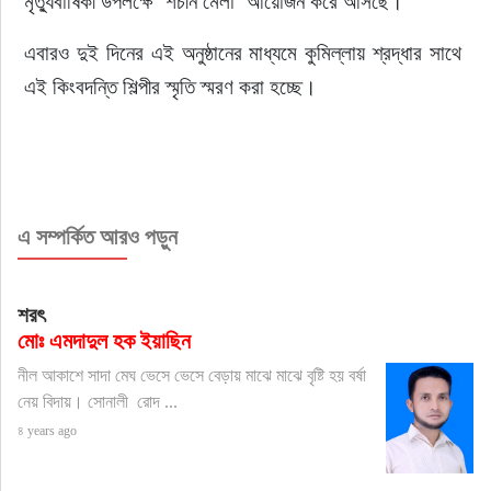
মৃত্যুবার্ষিকী উপলক্ষে ‘শচীন মেলা’ আয়োজন করে আসছে।
এবারও দুই দিনের এই অনুষ্ঠানের মাধ্যমে কুমিল্লায় শ্রদ্ধার সাথে 
এই কিংবদন্তি শিল্পীর স্মৃতি স্মরণ করা হচ্ছে।
এ সম্পর্কিত আরও পড়ুন
শরৎ
মোঃ এমদাদুল হক ইয়াছিন
নীল আকাশে সাদা মেঘ ভেসে ভেসে বেড়ায় মাঝে মাঝে বৃষ্টি হয় বর্ষা
নেয় বিদায়। সোনালী রোদ ...
৪ years ago