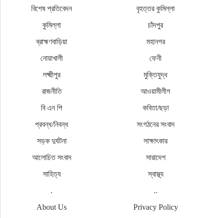
বিশেষ প্রতিবেদন
বৃহত্তর কুমিল্লা
কুমিল্লা
চাঁদপুর
ব্রাহ্মণবাড়িয়া
মহানগর
নোয়াখালী
ফেনী
লক্ষ্মীপুর
মুক্তিযুদ্ধ
রাজনীতি
আওয়ামীলীগ
বি এন পি
কবিতা/ছড়া
প্রবন্ধ/নিবন্ধ
সংগঠনের সংবাদ
সড়ক দুর্ঘটনা
সাক্ষাৎকার
আলোচিত সংবাদ
সারাদেশ
সাহিত্য
স্বাস্থ্য
.
..
About Us
Privacy Policy