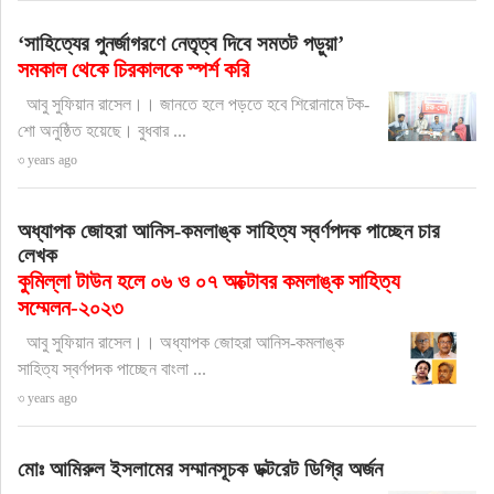
‘সাহিত্যের পুনর্জাগরণে নেতৃত্ব দিবে সমতট পড়ুয়া’
সমকাল থেকে চিরকালকে স্পর্শ করি
আবু সুফিয়ান রাসেল।। জানতে হলে পড়তে হবে শিরোনামে টক-
শো অনুষ্ঠিত হয়েছে। বুধবার ...
৩ years ago
অধ্যাপক জোহরা আনিস-কমলাঙ্ক সাহিত্য স্বর্ণপদক পাচ্ছেন চার
লেখক
কুমিল্লা টাউন হলে ০৬ ও ০৭ অক্টোবর কমলাঙ্ক সাহিত্য
সম্মেলন-২০২৩
আবু সুফিয়ান রাসেল।। অধ্যাপক জোহরা আনিস-কমলাঙ্ক
সাহিত্য স্বর্ণপদক পাচ্ছেন বাংলা ...
৩ years ago
মোঃ আমিরুল ইসলামের সম্মানসূচক ডক্টরেট ডিগ্রি অর্জন