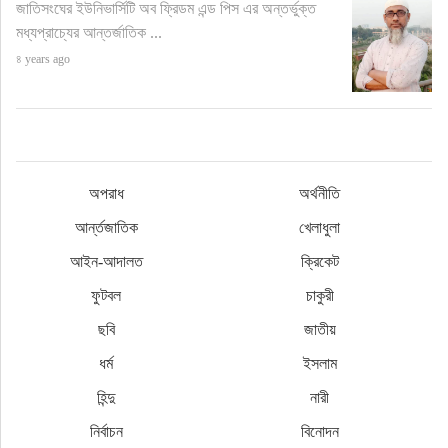
জাতিসংঘের ইউনিভার্সিটি অব ফ্রিডম এন্ড পিস এর অন্তর্ভুক্ত
মধ্যপ্রাচ্যের আন্তর্জাতিক ...
৪ years ago
অপরাধ
অর্থনীতি
আর্ন্তজাতিক
খেলাধুলা
আইন-আদালত
ক্রিকেট
ফুটবল
চাকুরী
ছবি
জাতীয়
ধর্ম
ইসলাম
হিন্দু
নারী
নির্বাচন
বিনোদন