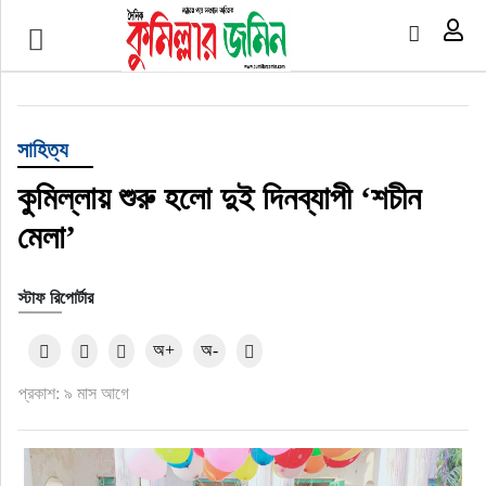
প্রচ্ছদ
জাতীয়
সাহিত্য
আর্ন্তজাতিক
কুমিল্লায় শুরু হলো দুই দিনব্যাপী ‘শচীন
মেলা’
অর্থনীতি
স্টাফ রিপোর্টার
বৃহত্তর কুমিল্লা
অ+
অ-
বৃহত্তর নোয়াখালী
প্রকাশ: ৯ মাস আগে
বিভাগীয় জমিন
খেলাধুলা