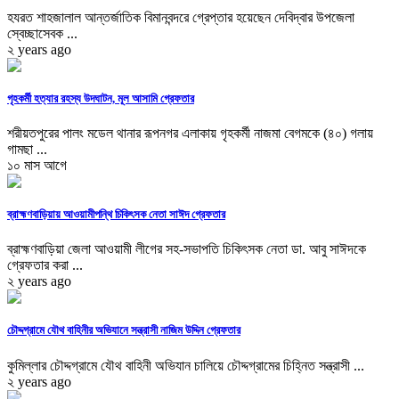
হযরত শাহজালাল আন্তর্জাতিক বিমানবন্দরে গ্রেপ্তার হয়েছেন দেবিদ্বার উপজেলা
স্বেচ্ছাসেবক ...
২ years ago
গৃহকর্মী হত্যার রহস্য উদঘাটন, মূল আসামি গ্রেফতার
শরীয়তপুরের পালং মডেল থানার রূপনগর এলাকায় গৃহকর্মী নাজমা বেগমকে (৪০) গলায়
গামছা ...
১০ মাস আগে
ব্রাহ্মণবাড়িয়ায় আওয়ামীপন্থি চিকিৎসক নেতা সাঈদ গ্রেফতার
ব্রাহ্মণবাড়িয়া জেলা আওয়ামী লীগের সহ-সভাপতি চিকিৎসক নেতা ডা. আবু সাঈদকে
গ্রেফতার করা ...
২ years ago
চৌদ্দগ্রামে যৌথ বাহিনীর অভিযানে সন্ত্রাসী নাজিম উদ্দিন গ্রেফতার
কুমিল্লার চৌদ্দগ্রামে যৌথ বাহিনী অভিযান চালিয়ে চৌদ্দগ্রামের চিহ্নিত সন্ত্রাসী ...
২ years ago