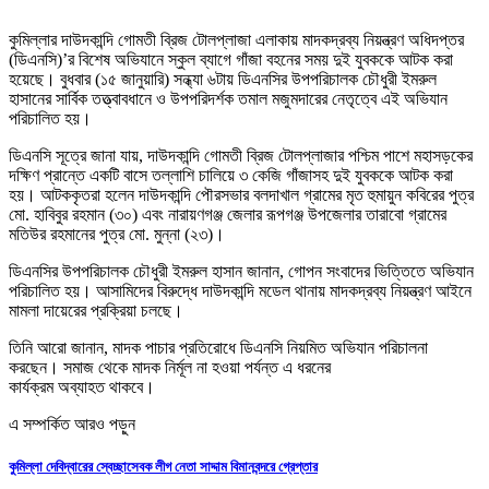
কুমিল্লার দাউদকান্দি গোমতী ব্রিজ টোলপ্লাজা এলাকায় মাদকদ্রব্য নিয়ন্ত্রণ অধিদপ্তর
(ডিএনসি)’র বিশেষ অভিযানে স্কুল ব্যাগে গাঁজা বহনের সময় দুই যুবককে আটক করা
হয়েছে। বুধবার (১৫ জানুয়ারি) সন্ধ্যা ৬টায় ডিএনসির উপপরিচালক চৌধুরী ইমরুল
হাসানের সার্বিক তত্ত্বাবধানে ও উপপরিদর্শক তমাল মজুমদারের নেতৃত্বে এই অভিযান
পরিচালিত হয়।
ডিএনসি সূত্রে জানা যায়, দাউদকান্দি গোমতী ব্রিজ টোলপ্লাজার পশ্চিম পাশে মহাসড়কের
দক্ষিণ প্রান্তে একটি বাসে তল্লাশি চালিয়ে ৩ কেজি গাঁজাসহ দুই যুবককে আটক করা
হয়। আটককৃতরা হলেন দাউদকান্দি পৌরসভার বলদাখাল গ্রামের মৃত হুমায়ুন কবিরের পুত্র
মো. হাবিবুর রহমান (৩০) এবং নারায়ণগঞ্জ জেলার রূপগঞ্জ উপজেলার তারাবো গ্রামের
মতিউর রহমানের পুত্র মো. মুন্না (২৩)।
ডিএনসির উপপরিচালক চৌধুরী ইমরুল হাসান জানান, গোপন সংবাদের ভিত্তিতে অভিযান
পরিচালিত হয়। আসামিদের বিরুদ্ধে দাউদকান্দি মডেল থানায় মাদকদ্রব্য নিয়ন্ত্রণ আইনে
মামলা দায়েরের প্রক্রিয়া চলছে।
তিনি আরো জানান, মাদক পাচার প্রতিরোধে ডিএনসি নিয়মিত অভিযান পরিচালনা
করছেন। সমাজ থেকে মাদক নির্মূল না হওয়া পর্যন্ত এ ধরনের
কার্যক্রম অব্যাহত থাকবে।
এ সম্পর্কিত আরও পড়ুন
কুমিল্লা দেবিদ্বারের স্বেচ্ছাসেবক লীগ নেতা সাদ্দাম বিমানবন্দরে গ্রেপ্তার