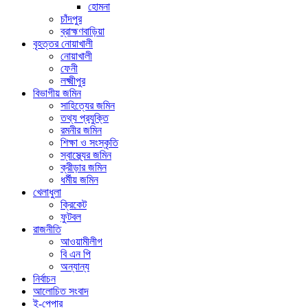
হোমনা
চাঁদপুর
ব্রাহ্মণবাড়িয়া
বৃহত্তর নোয়াখালী
নোয়াখালী
ফেনী
লক্ষ্মীপুর
বিভাগীয় জমিন
সাহিত্যের জমিন
তথ্য প্রযুক্তি
রমনীর জমিন
শিক্ষা ও সংস্কৃতি
স্বাস্থ্যের জমিন
ক্রীড়ার জমিন
ধর্মীয় জমিন
খেলাধুলা
ক্রিকেট
ফুটবল
রাজনীতি
আওয়ামীলীগ
বি এন পি
অন্যান্য
নির্বাচন
আলোচিত সংবাদ
ই-পেপার