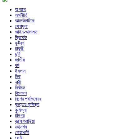
অপরাধ
অর্থনীতি
আর্ন্তজাতিক
খেলাধুলা
আইন-আদালত
ক্রিকেট
ফুটবল
চাকুরী
ছবি
জাতীয়
ধর্ম
ইসলাম
হিন্দু
নারী
নির্বাচন
বিনোদন
বিশেষ প্রতিবেদন
বৃহত্তর কুমিল্লা
কুমিল্লা
চাঁদপুর
ব্রাহ্মণবাড়িয়া
মহানগর
নোয়াখালী
ফেনী