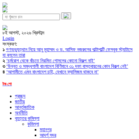
৮ই আগস্ট, ২০২৬ খ্রিস্টাব্দ
Login
সংস্করণ:
১
গণঅভ্যুত্থান নিয়ে আনু মুহাম্মদ ও ড. আসিফ নজরুলের পাল্টাপাল্টি ফেসবুক স্ট্যাটাসে
যা বললেন তারা
২
‘চর্মরোগ থেকে বাঁচতে নিয়মিত গোসলের কোনো বিকল্প নাই’
৩
‘উন্নত ও সমৃদ্ধশালী বাংলাদেশ বির্ণিমানে ৩১ দফা বাস্তবায়নের কোন বিকল্প নেই’
৪
‘আগামীতে এমন বাংলাদেশ চাই, যেখানে ফ্যাসিজম থাকবে না’
টক-শো
প্রচ্ছদ
জাতীয়
আর্ন্তজাতিক
অর্থনীতি
বৃহত্তর কুমিল্লা
কুমিল্লা
মহানগর
আদর্শ সদর