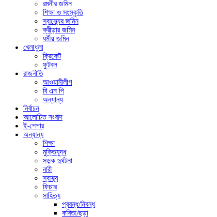
রমনীর জমিন
শিক্ষা ও সংস্কৃতি
স্বাস্থ্যের জমিন
ক্রীড়ার জমিন
ধর্মীয় জমিন
খেলাধুলা
ক্রিকেট
ফুটবল
রাজনীতি
আওয়ামীলীগ
বি এন পি
অন্যান্য
নির্বাচন
আলোচিত সংবাদ
ই-পেপার
অন্যান্য
শিক্ষা
মুক্তিযুদ্ধ
সড়ক দুর্ঘটনা
নারী
স্বাস্থ্য
ফিচার
সাহিত্য
প্রবন্ধ/নিবন্ধ
কবিতা/ছড়া