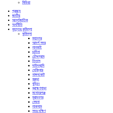
মিডিয়া
প্রচ্ছদ
জাতীয়
আর্ন্তজাতিক
অর্থনীতি
বৃহত্তর কুমিল্লা
কুমিল্লা
মহানগর
আদর্শ সদর
লালমাই
চান্দিনা
চৌদ্দগ্রাম
তিতাস
দাউদকান্দি
দেবিদ্বার
নাঙ্গলকোট
বরুড়া
বুড়িচং
ব্রাহ্মণপাড়া
মনোহরগঞ্জ
মুরাদনগর
মেঘনা
লাকসাম
সদর দক্ষিণ