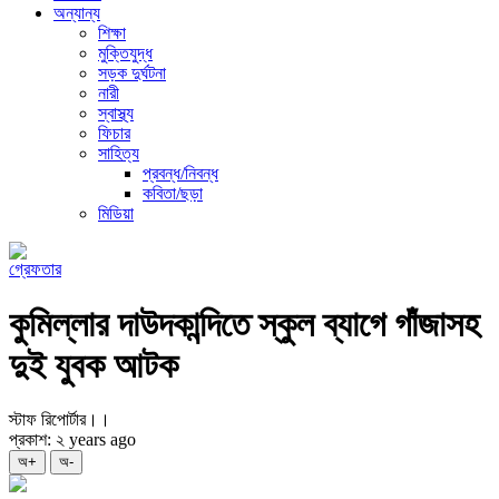
অন্যান্য
শিক্ষা
মুক্তিযুদ্ধ
সড়ক দুর্ঘটনা
নারী
স্বাস্থ্য
ফিচার
সাহিত্য
প্রবন্ধ/নিবন্ধ
কবিতা/ছড়া
মিডিয়া
গ্রেফতার
কুমিল্লার দাউদকান্দিতে স্কুল ব্যাগে গাঁজাসহ
দুই যুবক আটক
স্টাফ রিপোর্টার।।
প্রকাশ: ২ years ago
অ+
অ-