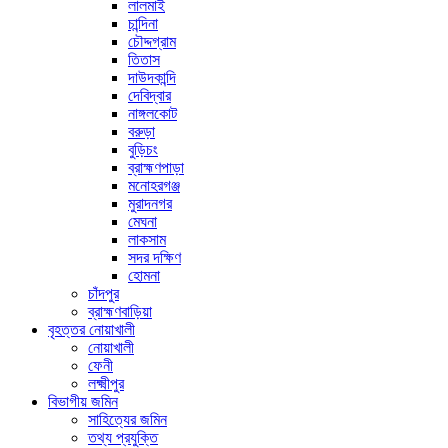
লালমাই
চান্দিনা
চৌদ্দগ্রাম
তিতাস
দাউদকান্দি
দেবিদ্বার
নাঙ্গলকোট
বরুড়া
বুড়িচং
ব্রাহ্মণপাড়া
মনোহরগঞ্জ
মুরাদনগর
মেঘনা
লাকসাম
সদর দক্ষিণ
হোমনা
চাঁদপুর
ব্রাহ্মণবাড়িয়া
বৃহত্তর নোয়াখালী
নোয়াখালী
ফেনী
লক্ষ্মীপুর
বিভাগীয় জমিন
সাহিত্যের জমিন
তথ্য প্রযুক্তি