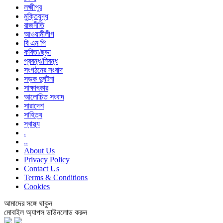
লক্ষ্মীপুর
মুক্তিযুদ্ধ
রাজনীতি
আওয়ামীলীগ
বি এন পি
কবিতা/ছড়া
প্রবন্ধ/নিবন্ধ
সংগঠনের সংবাদ
সড়ক দুর্ঘটনা
সাক্ষাৎকার
আলোচিত সংবাদ
সারাদেশ
সাহিত্য
স্বাস্থ্য
.
..
About Us
Privacy Policy
Contact Us
Terms & Conditions
Cookies
আমাদের সঙ্গে থাকুন
মোবাইল অ্যাপস ডাউনলোড করুন