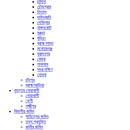
চান্দিনা
চৌদ্দগ্রাম
তিতাস
দাউদকান্দি
দেবিদ্বার
নাঙ্গলকোট
বরুড়া
বুড়িচং
ব্রাহ্মণপাড়া
মনোহরগঞ্জ
মুরাদনগর
মেঘনা
লাকসাম
সদর দক্ষিণ
হোমনা
চাঁদপুর
ব্রাহ্মণবাড়িয়া
বৃহত্তর নোয়াখালী
নোয়াখালী
ফেনী
লক্ষ্মীপুর
বিভাগীয় জমিন
সাহিত্যের জমিন
তথ্য প্রযুক্তি
রমনীর জমিন