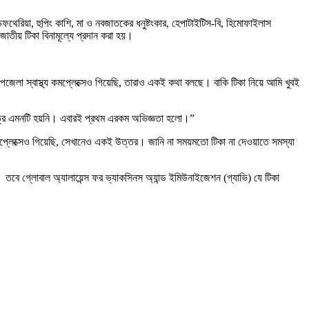
, ডিফথেরিয়া, হুপিং কাশি, মা ও নবজাতকের ধনুষ্টংকার, হেপাটাইটিস-বি, হিমোফাইলাস
 জাতীয় টিকা বিনামূল্যে প্রদান করা হয়।
পজেলা স্বাস্থ্য কমপ্লেক্সেও গিয়েছি, তারাও একই কথা বলছে। বাকি টিকা নিয়ে আমি খুবই
েত্রে এমনটি হয়নি। এবারই প্রথম এরকম অভিজ্ঞতা হলো।”
কমপ্লেক্সেও গিয়েছি, সেখানেও একই উত্তর। জানি না সময়মতো টিকা না দেওয়াতে সমস্যা
ে। তবে গ্লোবাল অ্যালায়েন্স ফর ভ্যাকসিনস অ্যান্ড ইমিউনাইজেশন (গ্যাভি) যে টিকা