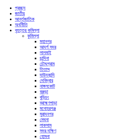
প্রচ্ছদ
জাতীয়
আর্ন্তজাতিক
অর্থনীতি
বৃহত্তর কুমিল্লা
কুমিল্লা
মহানগর
আদর্শ সদর
লালমাই
চান্দিনা
চৌদ্দগ্রাম
তিতাস
দাউদকান্দি
দেবিদ্বার
নাঙ্গলকোট
বরুড়া
বুড়িচং
ব্রাহ্মণপাড়া
মনোহরগঞ্জ
মুরাদনগর
মেঘনা
লাকসাম
সদর দক্ষিণ
হোমনা