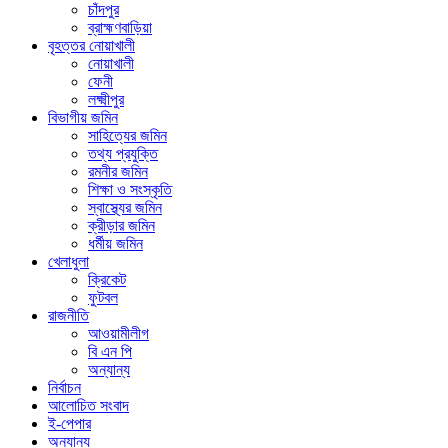
চাঁদপুর
ব্রাহ্মণবাড়িয়া
বৃহত্তর নোয়াখালী
নোয়াখালী
ফেনী
লক্ষ্মীপুর
বিভাগীয় জমিন
সাহিত্যের জমিন
তথ্য প্রযুক্তি
রমনীর জমিন
শিক্ষা ও সংস্কৃতি
স্বাস্থ্যের জমিন
ক্রীড়ার জমিন
ধর্মীয় জমিন
খেলাধুলা
ক্রিকেট
ফুটবল
রাজনীতি
আওয়ামীলীগ
বি এন পি
অন্যান্য
নির্বাচন
আলোচিত সংবাদ
ই-পেপার
অন্যান্য