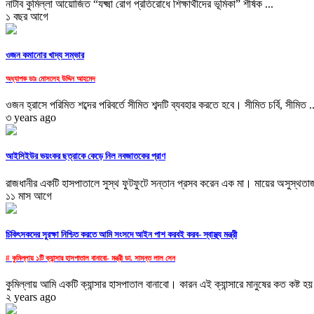
নাটাব কুমিল্লা আয়োজিত “যক্ষ্মা রোগ প্রতিরোধে শিক্ষার্থীদের ভূমিকা” শীর্ষক ...
১ বছর আগে
ওজন কমানোর খাদ্য সম্ভার
অধ্যাপক ডাঃ মোসলেহ উদ্দিন আহমেদ
ওজন হ্রাসে পরিমিত শব্দের পরিবর্তে সীমিত শব্দটি ব্যবহার করতে হবে। সীমিত চর্বি, সীমিত ..
৩ years ago
আইসিইউর ভয়ংকর ছত্রাকে কেড়ে নিল নবজাতকের প্রাণ
রাজধানীর একটি হাসপাতালে সুস্থ ফুটফুটে সন্তান প্রসব করেন এক মা। মায়ের অসুস্থতাজ
১১ মাস আগে
চিকিৎসকদের সুরক্ষা নিশ্চিত করতে আমি সংসদে আইন পাশ করবই করব- স্বাস্থ্য মন্ত্রী
# কুমিল্লায় ১টি ক্যান্সার হাসপাতাল বানাবো- মন্ত্রী ডা. সামন্ত লাল সেন
কুমিল্লায় আমি একটি ক্যান্সার হাসপাতাল বানাবো। কারন এই ক্যান্সারে মানুষের কত কষ্ট হয় 
২ years ago