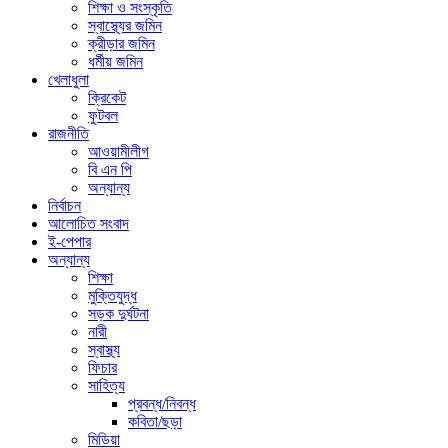
শিক্ষা ও সংস্কৃতি
স্বাস্থ্যের জমিন
ক্রীড়ার জমিন
ধর্মীয় জমিন
খেলাধুলা
ক্রিকেট
ফুটবল
রাজনীতি
আওয়ামীলীগ
বি এন পি
অন্যান্য
নির্বাচন
আলোচিত সংবাদ
ই-পেপার
অন্যান্য
শিক্ষা
মুক্তিযুদ্ধ
সড়ক দুর্ঘটনা
নারী
স্বাস্থ্য
ফিচার
সাহিত্য
প্রবন্ধ/নিবন্ধ
কবিতা/ছড়া
মিডিয়া