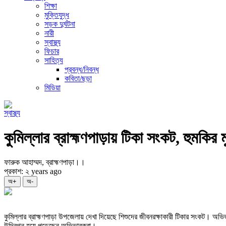
শিক্ষা
মুক্তিযুদ্ধ
সড়ক দুর্ঘটনা
নারী
স্বাস্থ্য
ফিচার
সাহিত্য
প্রবন্ধ/নিবন্ধ
কবিতা/ছড়া
মিডিয়া
স্বাস্থ্য
কুমিল্লার ব্রাহ্মণপাড়ায় টিকা সংকট, হুমকির মুখে
ফারুক আহাম্মদ, ব্রাহ্মণপাড়া।।
প্রকাশ: ২ years ago
অ+
অ-
কুমিল্লার ব্রাহ্মণপাড়া উপজেলায় দেখা দিয়েছে শিশুদের জীবনরক্ষাকারী টিকার সংকট। অভিভা
উদ্বিগ্ন হয়ে পড়েছেন অভিভাবকরা।