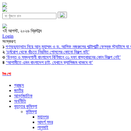
৭ই আগস্ট, ২০২৬ খ্রিস্টাব্দ
Login
সংস্করণ:
১
গণঅভ্যুত্থান নিয়ে আনু মুহাম্মদ ও ড. আসিফ নজরুলের পাল্টাপাল্টি ফেসবুক স্ট্যাটাসে যা
২
‘চর্মরোগ থেকে বাঁচতে নিয়মিত গোসলের কোনো বিকল্প নাই’
৩
‘উন্নত ও সমৃদ্ধশালী বাংলাদেশ বির্ণিমানে ৩১ দফা বাস্তবায়নের কোন বিকল্প নেই’
৪
‘আগামীতে এমন বাংলাদেশ চাই, যেখানে ফ্যাসিজম থাকবে না’
টক-শো
প্রচ্ছদ
জাতীয়
আর্ন্তজাতিক
অর্থনীতি
বৃহত্তর কুমিল্লা
কুমিল্লা
মহানগর
আদর্শ সদর
লালমাই