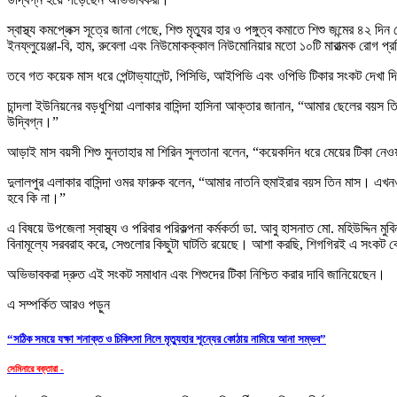
স্বাস্থ্য কমপ্লেক্স সূত্রে জানা গেছে, শিশু মৃত্যুর হার ও পঙ্গুত্ব কমাতে শিশু জন্মের 
ইনফ্লুয়েঞ্জা-বি, হাম, রুবেলা এবং নিউমোকক্কাল নিউমোনিয়ার মতো ১০টি মারাত্মক রোগ প্রত
তবে গত কয়েক মাস ধরে পেন্টাভ্যালেন্ট, পিসিভি, আইপিভি এবং ওপিভি টিকার সংকট দেখা 
চান্দলা ইউনিয়নের বড়ধুশিয়া এলাকার বাসিন্দা হাসিনা আক্তার জানান, “আমার ছেলের বয়স 
উদ্বিগ্ন।”
আড়াই মাস বয়সী শিশু মুনতাহার মা শিরিন সুলতানা বলেন, “কয়েকদিন ধরে মেয়ের টিকা ন
দুলালপুর এলাকার বাসিন্দা ওমর ফারুক বলেন, “আমার নাতনি হুমাইরার বয়স তিন মাস। এখন
হবে কি না।”
এ বিষয়ে উপজেলা স্বাস্থ্য ও পরিবার পরিকল্পনা কর্মকর্তা ডা. আবু হাসনাত মো. মহিউদ্দি
বিনামূল্যে সরবরাহ করে, সেগুলোর কিছুটা ঘাটতি রয়েছে। আশা করছি, শিগগিরই এ সংকট 
অভিভাবকরা দ্রুত এই সংকট সমাধান এবং শিশুদের টিকা নিশ্চিত করার দাবি জানিয়েছেন।
এ সম্পর্কিত আরও পড়ুন
“সঠিক সময়ে যক্ষা শনাক্ত ও চিকিৎসা নিলে মৃত্যুহার শূন্যের কোঠায় নামিয়ে আনা সম্ভব”
সেমিনারে বক্তারা -