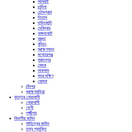
লালমাই
চান্দিনা
চৌদ্দগ্রাম
তিতাস
দাউদকান্দি
দেবিদ্বার
নাঙ্গলকোট
বরুড়া
বুড়িচং
ব্রাহ্মণপাড়া
মনোহরগঞ্জ
মুরাদনগর
মেঘনা
লাকসাম
সদর দক্ষিণ
হোমনা
চাঁদপুর
ব্রাহ্মণবাড়িয়া
বৃহত্তর নোয়াখালী
নোয়াখালী
ফেনী
লক্ষ্মীপুর
বিভাগীয় জমিন
সাহিত্যের জমিন
তথ্য প্রযুক্তি