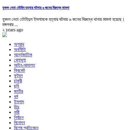
যুবদল নেতা তৌহিদ হত্যার ঘটনায় ৬ জনের বিরুদ্ধে মামলা
যুবদল নেতা তৌহিদুল ইসলামকে হত্যার ঘটনায় ৬ জনের বিরুদ্ধে থানায় মামলা হয়েছে।
মঙ্গলবার ...
২ years ago
অপরাধ
অর্থনীতি
আর্ন্তজাতিক
খেলাধুলা
আইন-আদালত
ক্রিকেট
ফুটবল
চাকুরী
ছবি
জাতীয়
ধর্ম
ইসলাম
হিন্দু
নারী
নির্বাচন
বিনোদন
বিশেষ প্রতিবেদন