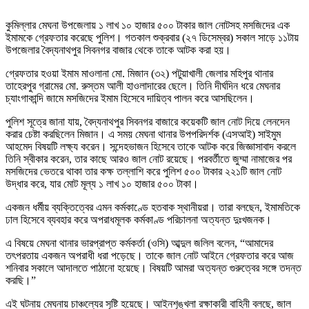
কুমিল্লার মেঘনা উপজেলায় ১ লাখ ১০ হাজার ৫০০ টাকার জাল নোটসহ মসজিদের এক
ইমামকে গ্রেফতার করেছে পুলিশ। গতকাল শুক্রবার (২৭ ডিসেম্বর) সকাল সাড়ে ১১টায়
উপজেলার বৈদ্যনাথপুর সিবনগর বাজার থেকে তাকে আটক করা হয়।
গ্রেফতার হওয়া ইমাম মাওলানা মো. মিজান (৩২) পটুয়াখালী জেলার মহিপুর থানার
তাহেরপুর গ্রামের মো. রুস্তম আলী হাওলাদারের ছেলে। তিনি দীর্ঘদিন ধরে মেঘনার
চ্যাংগাকান্দি জামে মসজিদের ইমাম হিসেবে দায়িত্ব পালন করে আসছিলেন।
পুলিশ সূত্রে জানা যায়, বৈদ্যনাথপুর সিবনগর বাজারে কয়েকটি জাল নোট দিয়ে লেনদেন
করার চেষ্টা করছিলেন মিজান। এ সময় মেঘনা থানার উপপরিদর্শক (এসআই) সাইমুম
আহমেদ বিষয়টি লক্ষ্য করেন। সন্দেহভাজন হিসেবে তাকে আটক করে জিজ্ঞাসাবাদ করলে
তিনি স্বীকার করেন, তার কাছে আরও জাল নোট রয়েছে। পরবর্তীতে জুম্মা নামাজের পর
মসজিদের ভেতরে থাকা তার কক্ষ তল্লাশি করে পুলিশ ৫০০ টাকার ২২১টি জাল নোট
উদ্ধার করে, যার মোট মূল্য ১ লাখ ১০ হাজার ৫০০ টাকা।
একজন ধর্মীয় ব্যক্তিত্বের এমন কর্মকাণ্ডে হতবাক স্থানীয়রা। তারা বলছেন, ইমামতিকে
ঢাল হিসেবে ব্যবহার করে অপরাধমূলক কর্মকাণ্ড পরিচালনা অত্যন্ত দুঃখজনক।
এ বিষয়ে মেঘনা থানার ভারপ্রাপ্ত কর্মকর্তা (ওসি) আব্দুল জলিল বলেন, “আমাদের
তৎপরতায় একজন অপরাধী ধরা পড়েছে। তাকে জাল নোট আইনে গ্রেফতার করে আজ
শনিবার সকালে আদালতে পাঠানো হয়েছে। বিষয়টি আমরা অত্যন্ত গুরুত্বের সঙ্গে তদন্ত
করছি।”
এই ঘটনায় মেঘনায় চাঞ্চল্যের সৃষ্টি হয়েছে। আইনশৃঙ্খলা রক্ষাকারী বাহিনী বলছে, জাল