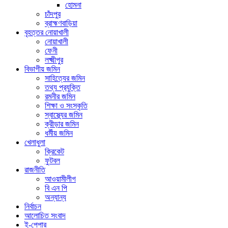
হোমনা
চাঁদপুর
ব্রাহ্মণবাড়িয়া
বৃহত্তর নোয়াখালী
নোয়াখালী
ফেনী
লক্ষ্মীপুর
বিভাগীয় জমিন
সাহিত্যের জমিন
তথ্য প্রযুক্তি
রমনীর জমিন
শিক্ষা ও সংস্কৃতি
স্বাস্থ্যের জমিন
ক্রীড়ার জমিন
ধর্মীয় জমিন
খেলাধুলা
ক্রিকেট
ফুটবল
রাজনীতি
আওয়ামীলীগ
বি এন পি
অন্যান্য
নির্বাচন
আলোচিত সংবাদ
ই-পেপার