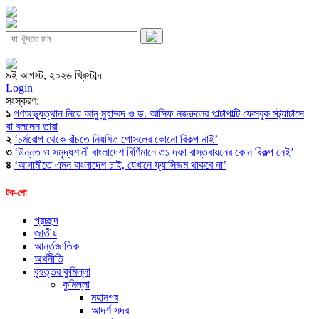
৯ই আগস্ট, ২০২৬ খ্রিস্টাব্দ
Login
সংস্করণ:
১
গণঅভ্যুত্থান নিয়ে আনু মুহাম্মদ ও ড. আসিফ নজরুলের পাল্টাপাল্টি ফেসবুক স্ট্যাটাসে
যা বললেন তারা
২
‘চর্মরোগ থেকে বাঁচতে নিয়মিত গোসলের কোনো বিকল্প নাই’
৩
‘উন্নত ও সমৃদ্ধশালী বাংলাদেশ বির্ণিমানে ৩১ দফা বাস্তবায়নের কোন বিকল্প নেই’
৪
‘আগামীতে এমন বাংলাদেশ চাই, যেখানে ফ্যাসিজম থাকবে না’
টক-শো
প্রচ্ছদ
জাতীয়
আর্ন্তজাতিক
অর্থনীতি
বৃহত্তর কুমিল্লা
কুমিল্লা
মহানগর
আদর্শ সদর