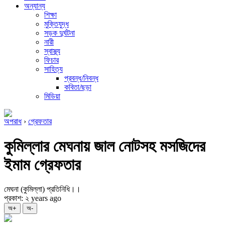
অন্যান্য
শিক্ষা
মুক্তিযুদ্ধ
সড়ক দুর্ঘটনা
নারী
স্বাস্থ্য
ফিচার
সাহিত্য
প্রবন্ধ/নিবন্ধ
কবিতা/ছড়া
মিডিয়া
অপরাধ
›
গ্রেফতার
কুমিল্লার মেঘনায় জাল নোটসহ মসজিদের
ইমাম গ্রেফতার
মেঘনা (কুমিল্লা) প্রতিনিধি।।
প্রকাশ: ২ years ago
অ+
অ-