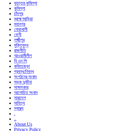
বৃহত্তর কুমিল্লা
কুমিল্লা
চাঁদপুর
ব্রাহ্মণবাড়িয়া
মহানগর
নোয়াখালী
ফেনী
লক্ষ্মীপুর
মুক্তিযুদ্ধ
রাজনীতি
আওয়ামীলীগ
বি এন পি
কবিতা/ছড়া
প্রবন্ধ/নিবন্ধ
সংগঠনের সংবাদ
সড়ক দুর্ঘটনা
সাক্ষাৎকার
আলোচিত সংবাদ
সারাদেশ
সাহিত্য
স্বাস্থ্য
.
..
About Us
Privacy Policy