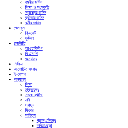
রমনীর জমিন
শিক্ষা ও সংস্কৃতি
স্বাস্থ্যের জমিন
ক্রীড়ার জমিন
ধর্মীয় জমিন
খেলাধুলা
ক্রিকেট
ফুটবল
রাজনীতি
আওয়ামীলীগ
বি এন পি
অন্যান্য
নির্বাচন
আলোচিত সংবাদ
ই-পেপার
অন্যান্য
শিক্ষা
মুক্তিযুদ্ধ
সড়ক দুর্ঘটনা
নারী
স্বাস্থ্য
ফিচার
সাহিত্য
প্রবন্ধ/নিবন্ধ
কবিতা/ছড়া