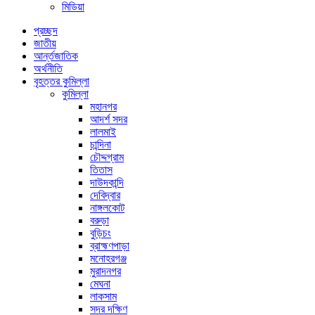
মিডিয়া
প্রচ্ছদ
জাতীয়
আর্ন্তজাতিক
অর্থনীতি
বৃহত্তর কুমিল্লা
কুমিল্লা
মহানগর
আদর্শ সদর
লালমাই
চান্দিনা
চৌদ্দগ্রাম
তিতাস
দাউদকান্দি
দেবিদ্বার
নাঙ্গলকোট
বরুড়া
বুড়িচং
ব্রাহ্মণপাড়া
মনোহরগঞ্জ
মুরাদনগর
মেঘনা
লাকসাম
সদর দক্ষিণ