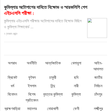
কুমিল্লায় অটোপাশের দাবিতে বিক্ষোভ ও স্মারকলিপি পেশ
এইচএসসি পরীক্ষা :
কুমিল্লায় এইচএসসি পরীক্ষায় অটোপাসের দাবিতে বিক্ষোভ মিছিল
ও কুমিল্লা শিক্ষাবোর্ড ...
২ years ago
অপরাধ
অর্থনীতি
আর্ন্তজাতিক
খেলাধুলা
আইন-
আদালত
ক্রিকেট
ফুটবল
চাকুরী
ছবি
জাতীয়
ধর্ম
ইসলাম
হিন্দু
নারী
নির্বাচন
বিনোদন
বিশেষ
বৃহত্তর কুমিল্লা
কুমিল্লা
চাঁদপুর
প্রতিবেদন
ব্রাহ্মণবাড়িয়া
মহানগর
নোয়াখালী
ফেনী
লক্ষ্মীপুর