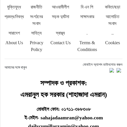
মুক্তিযুদ্ধ
রাজনীতি
আওয়ামীলীগ
বি এন পি
কবিতা/ছড়া
প্রবন্ধ/নিবন্ধ
সংগঠনের
সড়ক দুর্ঘটনা
সাক্ষাৎকার
আলোচিত
সংবাদ
সংবাদ
সারাদেশ
সাহিত্য
স্বাস্থ্য
.
..
About Us
Privacy
Contact Us
Terms &
Cookies
Policy
Conditions
মোবাইল অ্যাপস ডাউনলোড করুন
আমাদের সঙ্গে থাকুন
সম্পাদক ও প্রকাশক:
এমরানুল হক সরকার (শাহাজাদা এমরান)
মোবাইল ফোন: ০১৭১১-৩৮৮৩০৮
ই-মেইল- sahajadaamran@yahoo.com
dailycumillarzamin@yahoo.com