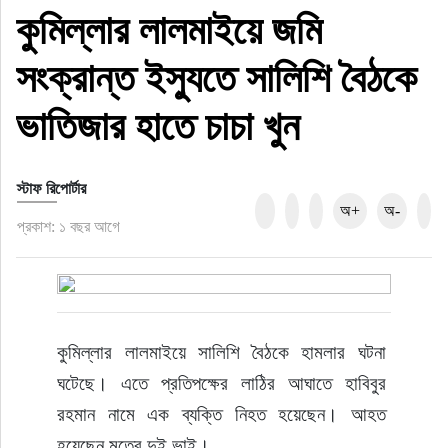
কুমিল্লার লালমাইয়ে জমি
রাজনীতি
সংক্রান্ত ইস্যুতে সালিশি বৈঠকে
নির্বাচন
ভাতিজার হাতে চাচা খুন
আলোচিত সংবাদ
স্টাফ রিপোর্টার
ই-পেপার
অ+
অ-
প্রকাশ: ১ বছর আগে
অন্যান্য
কুমিল্লার লালমাইয়ে সালিশি বৈঠকে হামলার ঘটনা 
ঘটেছে। এতে প্রতিপক্ষের লাঠির আঘাতে হাবিবুর 
রহমান নামে এক ব্যক্তি নিহত হয়েছেন। আহত 
হয়েছেন মৃতের দুই ভাই।