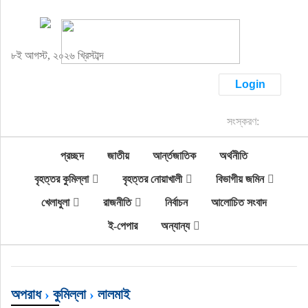
প্রচ্ছদ
৮ই আগস্ট, ২০২৬ খ্রিস্টাব্দ
জাতীয়
Login
আর্ন্তজাতিক
সংস্করণ:
অর্থনীতি
প্রচ্ছদ
জাতীয়
আর্ন্তজাতিক
অর্থনীতি
বৃহত্তর কুমিল্লা
বৃহত্তর নোয়াখালী
বিভাগীয় জমিন
বৃহত্তর কুমিল্লা
খেলাধুলা
রাজনীতি
নির্বাচন
আলোচিত সংবাদ
ই-পেপার
অন্যান্য
বৃহত্তর নোয়াখালী
বিভাগীয় জমিন
অপরাধ
›
কুমিল্লা
›
লালমাই
খেলাধুলা