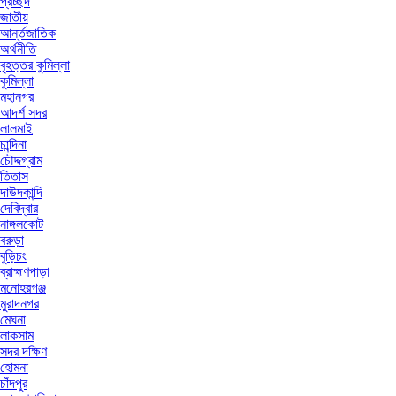
প্রচ্ছদ
জাতীয়
আর্ন্তজাতিক
অর্থনীতি
বৃহত্তর কুমিল্লা
কুমিল্লা
মহানগর
আদর্শ সদর
লালমাই
চান্দিনা
চৌদ্দগ্রাম
তিতাস
দাউদকান্দি
দেবিদ্বার
নাঙ্গলকোট
বরুড়া
বুড়িচং
ব্রাহ্মণপাড়া
মনোহরগঞ্জ
মুরাদনগর
মেঘনা
লাকসাম
সদর দক্ষিণ
হোমনা
চাঁদপুর