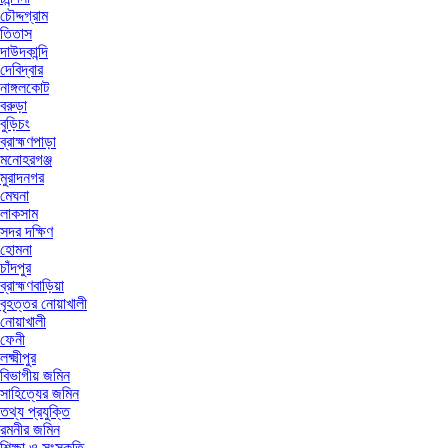
চৌদ্দগ্রাম
তিতাস
দাউদকান্দি
দেবিদ্বার
নাঙ্গলকোট
বরুড়া
বুড়িচং
ব্রাহ্মণপাড়া
মনোহরগঞ্জ
মুরাদনগর
মেঘনা
লাকসাম
সদর দক্ষিণ
হোমনা
চাঁদপুর
ব্রাহ্মণবাড়িয়া
বৃহত্তর নোয়াখালী
নোয়াখালী
ফেনী
লক্ষ্মীপুর
বিভাগীয় জমিন
সাহিত্যের জমিন
তথ্য প্রযুক্তি
রমনীর জমিন
শিক্ষা ও সংস্কৃতি