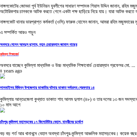
নাঙ্গলকোটের জোড্ডা পূর্ব ইউনিয়ন যুবলীগের সাধারণ সম্পাদক গিয়াস উদ্দিন জানান, রহিম 
অটোরিকশার চালককে আটক করতে গেলে একটা পক্ষ ছাড়িয়ে নিয়ে যায়। যারা আটক করতে যায়
নাঙ্গলকোট থানার ভারপ্রাপ্ত কর্মকর্তা (ওসি) ফারুক হোসেন জানান, আমরা রহিম মজুমদারের
এ সম্পর্কিত আরও পড়ুন
অবসরে গেলেন আবদুস ছালাম, নতুন চেয়ারম্যান জামাল নাছের
কুমিল্লা শিক্ষাবোর্ড
অবসরে যাচ্ছেন কুমিল্লা মাধ্যমিক ও উচ্চ মাধ্যমিক শিক্ষাবোর্ড চেয়ারম্যান প্রফেসর মো. ...
৪ years ago
লালমাইসহ বিভিন্ন উপজেলায় ডাকাতির ঘটনায় ডাকাত সর্দারসহ গ্রেফতার ১৪
কুমিল্লায় আন্তঃজেলা কুখ্যাত ডাকাত শাহ আলম দুলাল (৪৮) ও তার দলের ১৩ জন সদস্যকে
১০ মাস আগে
চাঁদপুর-কুমিল্লা মহাসড়কের ১৭ কিলোমিটার বেহাল, যাত্রীদের দুর্ভোগ
বড় বড় গর্ত আর খানাখন্দে বেহাল অবস্থা চাঁদপুর-কুমিল্লা আঞ্চলিক মহাসড়কের। কয়েক বছর 