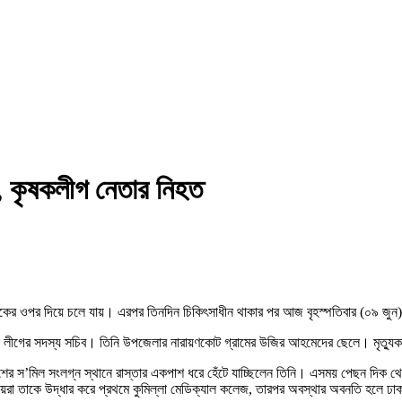
া, কৃষকলীগ নেতার নিহত
ের ওপর দিয়ে চলে যায়। এরপর তিনদিন চিকিৎসাধীন থাকার পর আজ বৃহস্পতিবার (০৯ জুন) ব
ষক লীগের সদস্য সচিব। তিনি উপজেলার নারায়ণকোট গ্রামের উজির আহমেদের ছেলে। মৃত্যু
তরাংশের স’মিল সংলগ্ন স্থানে রাস্তার একপাশ ধরে হেঁটে যাচ্ছিলেন তিনি। এসময় পেছন দি
া তাকে উদ্ধার করে প্রথমে কুমিল্লা মেডিক্যাল কলেজ, তারপর অবস্থার অবনতি হলে ঢাকা