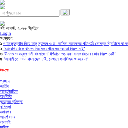
৭ই আগস্ট, ২০২৬ খ্রিস্টাব্দ
Login
সংস্করণ:
১
গণঅভ্যুত্থান নিয়ে আনু মুহাম্মদ ও ড. আসিফ নজরুলের পাল্টাপাল্টি ফেসবুক স্ট্যাটাসে যা 
২
‘চর্মরোগ থেকে বাঁচতে নিয়মিত গোসলের কোনো বিকল্প নাই’
৩
‘উন্নত ও সমৃদ্ধশালী বাংলাদেশ বির্ণিমানে ৩১ দফা বাস্তবায়নের কোন বিকল্প নেই’
৪
‘আগামীতে এমন বাংলাদেশ চাই, যেখানে ফ্যাসিজম থাকবে না’
টক-শো
প্রচ্ছদ
জাতীয়
আর্ন্তজাতিক
অর্থনীতি
বৃহত্তর কুমিল্লা
কুমিল্লা
মহানগর
আদর্শ সদর
লালমাই
চান্দিনা