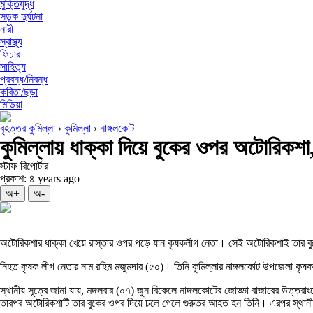
মুক্তিযুদ্ধ
সড়ক দুর্ঘটনা
নারী
স্বাস্থ্য
ফিচার
সাহিত্য
প্রবন্ধ/নিবন্ধ
কবিতা/ছড়া
মিডিয়া
বৃহত্তর কুমিল্লা
›
কুমিল্লা
›
নাঙ্গলকোট
কুমিল্লায় ধাক্কা দিয়ে বুকের ওপর অটোরিকশ
স্টাফ রিপোর্টার
প্রকাশ: ৪ years ago
অ+
অ-
অটোরিকশার ধাক্কা খেয়ে রাস্তার ওপর পড়ে যান কৃষকলীগ নেতা। সেই অটোরিকশাই তার বুক
নিহত কৃষক লীগ নেতার নাম রহিম মজুমদার (৫০)। তিনি কুমিল্লার নাঙ্গলকোট উপজেলা কৃ
স্থানীয় সূত্রে জানা যায়, মঙ্গলবার (০৭) জুন বিকেলে নাঙ্গলকোটের জোড্ডা বাজারের উত্
তারপর অটোরিকশাটি তার বুকের ওপর দিয়ে চলে গেলে গুরুতর আহত হন তিনি। এরপর স্থানীয়র