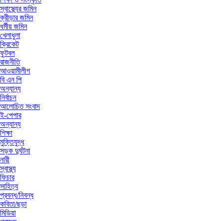
স্বাস্থ্যের জমিন
ক্রীড়ার জমিন
ধর্মীয় জমিন
খেলাধুলা
ক্রিকেট
ফুটবল
রাজনীতি
আওয়ামীলীগ
বি এন পি
অন্যান্য
নির্বাচন
আলোচিত সংবাদ
ই-পেপার
অন্যান্য
শিক্ষা
মুক্তিযুদ্ধ
সড়ক দুর্ঘটনা
নারী
স্বাস্থ্য
ফিচার
সাহিত্য
প্রবন্ধ/নিবন্ধ
কবিতা/ছড়া
মিডিয়া