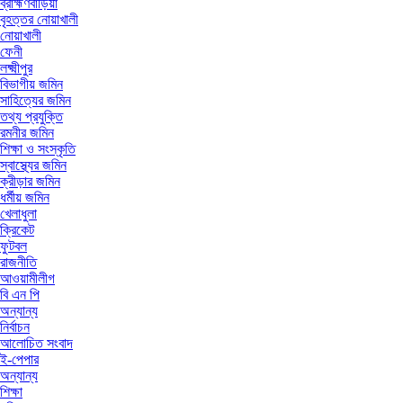
ব্রাহ্মণবাড়িয়া
বৃহত্তর নোয়াখালী
নোয়াখালী
ফেনী
লক্ষ্মীপুর
বিভাগীয় জমিন
সাহিত্যের জমিন
তথ্য প্রযুক্তি
রমনীর জমিন
শিক্ষা ও সংস্কৃতি
স্বাস্থ্যের জমিন
ক্রীড়ার জমিন
ধর্মীয় জমিন
খেলাধুলা
ক্রিকেট
ফুটবল
রাজনীতি
আওয়ামীলীগ
বি এন পি
অন্যান্য
নির্বাচন
আলোচিত সংবাদ
ই-পেপার
অন্যান্য
শিক্ষা