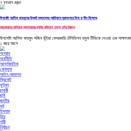
২ years ago
উপদেষ্টা আসিফ মাহমুদের উদ্ভট বক্তব্যের প্রতিবাদে মুরাদনগরে টানা দু’দিন বিক্ষোভ
কায়কোবাদের ভাগিনাকে ক্রসফায়ারের হুমকির অভিযোগ, তদন্ত ওসির বিরুদ্ধে
উপদেষ্টা আসিফ মাহমুদ সজিব ভূঁইয়া বেসরকারি টেলিভিশন যমুনা টিভিকে দেওয়া এক সাক্ষাৎকা
১ বছর আগে
অপরাধ
অর্থনীতি
আর্ন্তজাতিক
খেলাধুলা
আইন-আদালত
ক্রিকেট
ফুটবল
চাকুরী
ছবি
জাতীয়
ধর্ম
ইসলাম
হিন্দু
নারী
নির্বাচন