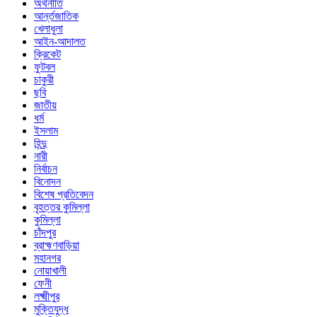
অর্থনীতি
আর্ন্তজাতিক
খেলাধুলা
আইন-আদালত
ক্রিকেট
ফুটবল
চাকুরী
ছবি
জাতীয়
ধর্ম
ইসলাম
হিন্দু
নারী
নির্বাচন
বিনোদন
বিশেষ প্রতিবেদন
বৃহত্তর কুমিল্লা
কুমিল্লা
চাঁদপুর
ব্রাহ্মণবাড়িয়া
মহানগর
নোয়াখালী
ফেনী
লক্ষ্মীপুর
মুক্তিযুদ্ধ