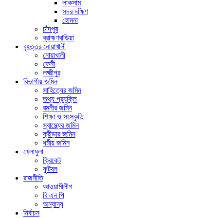
লাকসাম
সদর দক্ষিণ
হোমনা
চাঁদপুর
ব্রাহ্মণবাড়িয়া
বৃহত্তর নোয়াখালী
নোয়াখালী
ফেনী
লক্ষ্মীপুর
বিভাগীয় জমিন
সাহিত্যের জমিন
তথ্য প্রযুক্তি
রমনীর জমিন
শিক্ষা ও সংস্কৃতি
স্বাস্থ্যের জমিন
ক্রীড়ার জমিন
ধর্মীয় জমিন
খেলাধুলা
ক্রিকেট
ফুটবল
রাজনীতি
আওয়ামীলীগ
বি এন পি
অন্যান্য
নির্বাচন