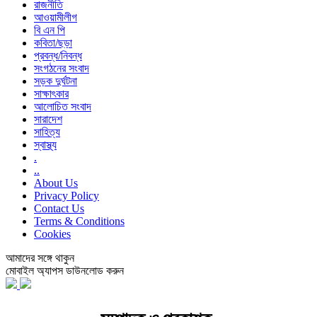
রাজনীতি
আওয়ামীলীগ
বি এন পি
কবিতা/ছড়া
প্রবন্ধ/নিবন্ধ
সংগঠনের সংবাদ
সড়ক দুর্ঘটনা
সাক্ষাৎকার
আলোচিত সংবাদ
সারাদেশ
সাহিত্য
স্বাস্থ্য
.
..
About Us
Privacy Policy
Contact Us
Terms & Conditions
Cookies
আমাদের সঙ্গে থাকুন
মোবাইল অ্যাপস ডাউনলোড করুন