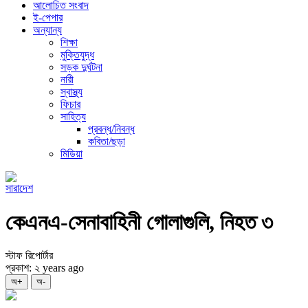
আলোচিত সংবাদ
ই-পেপার
অন্যান্য
শিক্ষা
মুক্তিযুদ্ধ
সড়ক দুর্ঘটনা
নারী
স্বাস্থ্য
ফিচার
সাহিত্য
প্রবন্ধ/নিবন্ধ
কবিতা/ছড়া
মিডিয়া
সারাদেশ
কেএনএ-সেনাবাহিনী গোলাগুলি, নিহত ৩
স্টাফ রিপোর্টার
প্রকাশ: ২ years ago
অ+
অ-