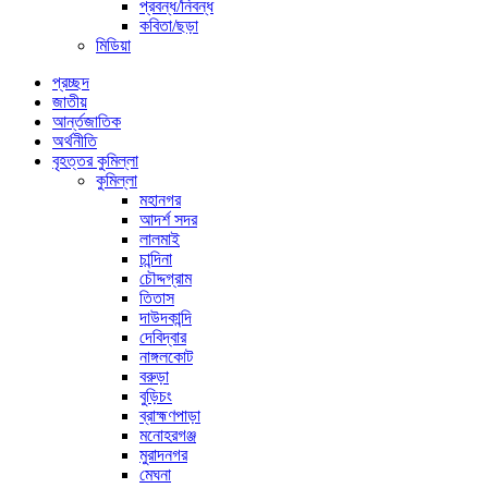
প্রবন্ধ/নিবন্ধ
কবিতা/ছড়া
মিডিয়া
প্রচ্ছদ
জাতীয়
আর্ন্তজাতিক
অর্থনীতি
বৃহত্তর কুমিল্লা
কুমিল্লা
মহানগর
আদর্শ সদর
লালমাই
চান্দিনা
চৌদ্দগ্রাম
তিতাস
দাউদকান্দি
দেবিদ্বার
নাঙ্গলকোট
বরুড়া
বুড়িচং
ব্রাহ্মণপাড়া
মনোহরগঞ্জ
মুরাদনগর
মেঘনা