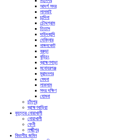
মহানগর
আদর্শ সদর
লালমাই
চান্দিনা
চৌদ্দগ্রাম
তিতাস
দাউদকান্দি
দেবিদ্বার
নাঙ্গলকোট
বরুড়া
বুড়িচং
ব্রাহ্মণপাড়া
মনোহরগঞ্জ
মুরাদনগর
মেঘনা
লাকসাম
সদর দক্ষিণ
হোমনা
চাঁদপুর
ব্রাহ্মণবাড়িয়া
বৃহত্তর নোয়াখালী
নোয়াখালী
ফেনী
লক্ষ্মীপুর
বিভাগীয় জমিন