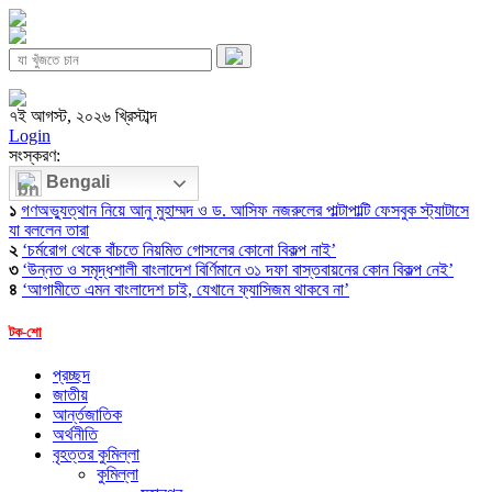
৭ই আগস্ট, ২০২৬ খ্রিস্টাব্দ
Login
সংস্করণ:
Bengali
১
গণঅভ্যুত্থান নিয়ে আনু মুহাম্মদ ও ড. আসিফ নজরুলের পাল্টাপাল্টি ফেসবুক স্ট্যাটাসে
যা বললেন তারা
২
‘চর্মরোগ থেকে বাঁচতে নিয়মিত গোসলের কোনো বিকল্প নাই’
৩
‘উন্নত ও সমৃদ্ধশালী বাংলাদেশ বির্ণিমানে ৩১ দফা বাস্তবায়নের কোন বিকল্প নেই’
৪
‘আগামীতে এমন বাংলাদেশ চাই, যেখানে ফ্যাসিজম থাকবে না’
টক-শো
প্রচ্ছদ
জাতীয়
আর্ন্তজাতিক
অর্থনীতি
বৃহত্তর কুমিল্লা
কুমিল্লা