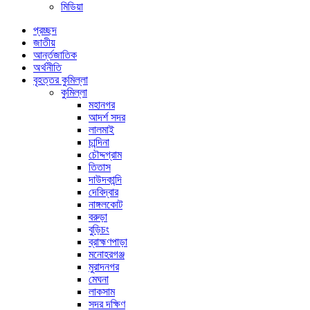
মিডিয়া
প্রচ্ছদ
জাতীয়
আর্ন্তজাতিক
অর্থনীতি
বৃহত্তর কুমিল্লা
কুমিল্লা
মহানগর
আদর্শ সদর
লালমাই
চান্দিনা
চৌদ্দগ্রাম
তিতাস
দাউদকান্দি
দেবিদ্বার
নাঙ্গলকোট
বরুড়া
বুড়িচং
ব্রাহ্মণপাড়া
মনোহরগঞ্জ
মুরাদনগর
মেঘনা
লাকসাম
সদর দক্ষিণ