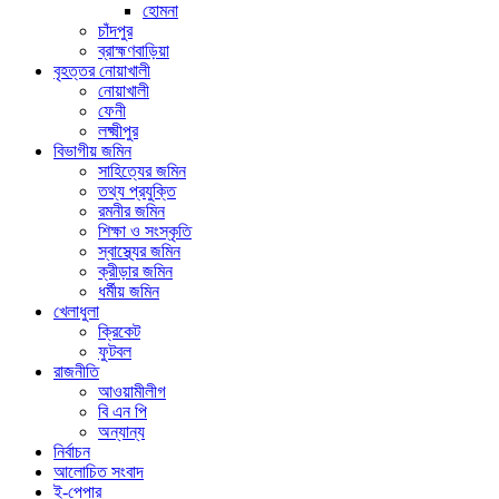
হোমনা
চাঁদপুর
ব্রাহ্মণবাড়িয়া
বৃহত্তর নোয়াখালী
নোয়াখালী
ফেনী
লক্ষ্মীপুর
বিভাগীয় জমিন
সাহিত্যের জমিন
তথ্য প্রযুক্তি
রমনীর জমিন
শিক্ষা ও সংস্কৃতি
স্বাস্থ্যের জমিন
ক্রীড়ার জমিন
ধর্মীয় জমিন
খেলাধুলা
ক্রিকেট
ফুটবল
রাজনীতি
আওয়ামীলীগ
বি এন পি
অন্যান্য
নির্বাচন
আলোচিত সংবাদ
ই-পেপার