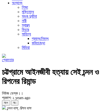
অন্যান্য
শিক্ষা
মুক্তিযুদ্ধ
সড়ক দুর্ঘটনা
নারী
স্বাস্থ্য
ফিচার
সাহিত্য
প্রবন্ধ/নিবন্ধ
কবিতা/ছড়া
মিডিয়া
গ্রেফতার
চট্টগ্রামে আইনজীবী হত্যায় সেই চন্দন ও
রিপনের রিমান্ড
নিউজ ডেস্ক।।
প্রকাশ: ২ years ago
অ+
অ-
চন্দন দাস, রিপন দাস