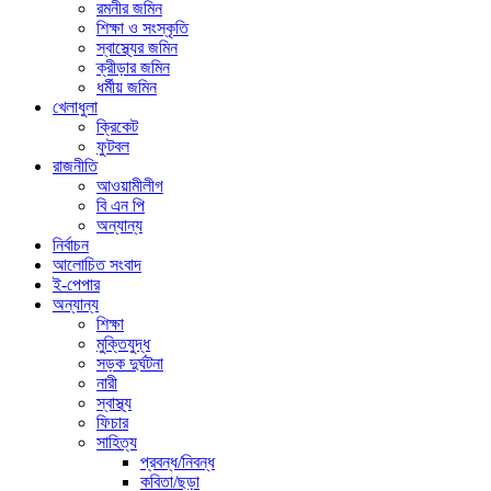
রমনীর জমিন
শিক্ষা ও সংস্কৃতি
স্বাস্থ্যের জমিন
ক্রীড়ার জমিন
ধর্মীয় জমিন
খেলাধুলা
ক্রিকেট
ফুটবল
রাজনীতি
আওয়ামীলীগ
বি এন পি
অন্যান্য
নির্বাচন
আলোচিত সংবাদ
ই-পেপার
অন্যান্য
শিক্ষা
মুক্তিযুদ্ধ
সড়ক দুর্ঘটনা
নারী
স্বাস্থ্য
ফিচার
সাহিত্য
প্রবন্ধ/নিবন্ধ
কবিতা/ছড়া