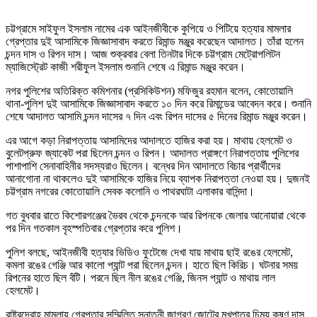
চট্টগ্রামে সাইফুল ইসলাম নামের এক আইনজীবীকে কুপিয়ে ও পিটিয়ে হত্যার মামলার
গ্রেপ্তার দুই আসামিকে জিজ্ঞাসাবাদ করতে রিমান্ড মঞ্জুর করেছেন আদালত। তাঁরা হলেন
চন্দন দাস ও রিপন দাস। আজ শুক্রবার বেলা তিনটার দিকে চট্টগ্রাম মেট্রোপলিটন
ম্যাজিস্ট্রেট কাজী শরীফুল ইসলাম শুনানি শেষে এ রিমান্ড মঞ্জুর করেন।
নগর পুলিশের অতিরিক্ত কমিশনার (প্রসিকিউশন) মফিজুর রহমান বলেন, কোতোয়ালি
থানা-পুলিশ দুই আসামিকে জিজ্ঞাসাবাদ করতে ১০ দিন করে রিমান্ডের আবেদন করে। শুনানি
শেষে আদালত আসামি চন্দন দাসের ৭ দিন এবং রিপন দাসের ৫ দিনের রিমান্ড মঞ্জুর করেন।
এর আগে কড়া নিরাপত্তায় আসামিদের আদালতে হাজির করা হয়। মাথায় হেলমেট ও
বুলেটপ্রুফ জ্যাকেট পরা ছিলেন চন্দন ও রিপন। আদালত প্রাঙ্গণে নিরাপত্তায় পুলিশের
পাশাপাশি সেনাবাহিনীর সদস্যরাও ছিলেন। বন্ধের দিন আদালতে বিচার প্রার্থীদের
আনাগোনা না থাকলেও দুই আসামিকে হাজির নিয়ে ব্যাপক নিরাপত্তা নেওয়া হয়। দুজনই
চট্টগ্রাম নগরের কোতোয়ালি সেবক কলোনি ও পাথরঘাটা এলাকার বাসিন্দা।
গত বুধবার রাতে কিশোরগঞ্জের ভৈরব থেকে চন্দনকে আর রিপনকে জেলার আনোয়ারা থেকে
পর দিন গতকাল বৃহস্পতিবার গ্রেপ্তার করে পুলিশ।
পুলিশ বলছে, আইনজীবী হত্যার ভিডিও ফুটেজে দেখা যায় মাথায় ছাই রঙের হেলমেট,
কমলা রঙের গেঞ্জি আর কালো প্যান্ট পরা ছিলেন চন্দন। হাতে ছিল কিরিচ। ঘটনার সময়
রিপনের হাতে ছিল বঁটি। পরনে ছিল নীল রঙের গেঞ্জি, জিনস প্যান্ট ও মাথায় লাল
হেলমেট।
রাষ্ট্রদ্রোহ মামলায় গ্রেপ্তার সম্মিলিত সনাতনী জাগরণ জোটের মুখপাত্র চিন্ময় কৃষ্ণ দাস