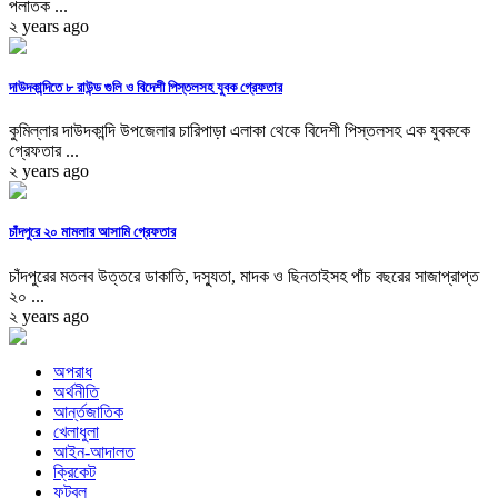
পলাতক ...
২ years ago
দাউদকান্দিতে ৮ রাউন্ড গুলি ও বিদেশী পিস্তলসহ যুবক গ্রেফতার
কুমিল্লার দাউদকান্দি উপজেলার চারিপাড়া এলাকা থেকে বিদেশী পিস্তলসহ এক যুবককে
গ্রেফতার ...
২ years ago
চাঁদপুরে ২০ মামলার আসামি গ্রেফতার
চাঁদপুরের মতলব উত্তরে ডাকাতি, দস্যুতা, মাদক ও ছিনতাইসহ পাঁচ বছরের সাজাপ্রাপ্ত
২০ ...
২ years ago
অপরাধ
অর্থনীতি
আর্ন্তজাতিক
খেলাধুলা
আইন-আদালত
ক্রিকেট
ফুটবল