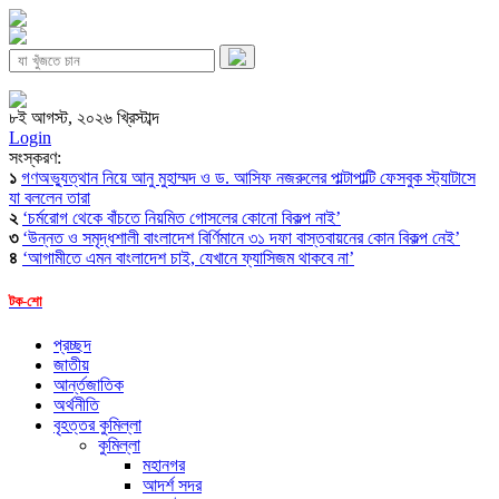
৮ই আগস্ট, ২০২৬ খ্রিস্টাব্দ
Login
সংস্করণ:
১
গণঅভ্যুত্থান নিয়ে আনু মুহাম্মদ ও ড. আসিফ নজরুলের পাল্টাপাল্টি ফেসবুক স্ট্যাটাসে
যা বললেন তারা
২
‘চর্মরোগ থেকে বাঁচতে নিয়মিত গোসলের কোনো বিকল্প নাই’
৩
‘উন্নত ও সমৃদ্ধশালী বাংলাদেশ বির্ণিমানে ৩১ দফা বাস্তবায়নের কোন বিকল্প নেই’
৪
‘আগামীতে এমন বাংলাদেশ চাই, যেখানে ফ্যাসিজম থাকবে না’
টক-শো
প্রচ্ছদ
জাতীয়
আর্ন্তজাতিক
অর্থনীতি
বৃহত্তর কুমিল্লা
কুমিল্লা
মহানগর
আদর্শ সদর