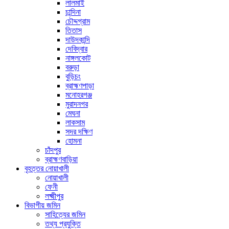
লালমাই
চান্দিনা
চৌদ্দগ্রাম
তিতাস
দাউদকান্দি
দেবিদ্বার
নাঙ্গলকোট
বরুড়া
বুড়িচং
ব্রাহ্মণপাড়া
মনোহরগঞ্জ
মুরাদনগর
মেঘনা
লাকসাম
সদর দক্ষিণ
হোমনা
চাঁদপুর
ব্রাহ্মণবাড়িয়া
বৃহত্তর নোয়াখালী
নোয়াখালী
ফেনী
লক্ষ্মীপুর
বিভাগীয় জমিন
সাহিত্যের জমিন
তথ্য প্রযুক্তি