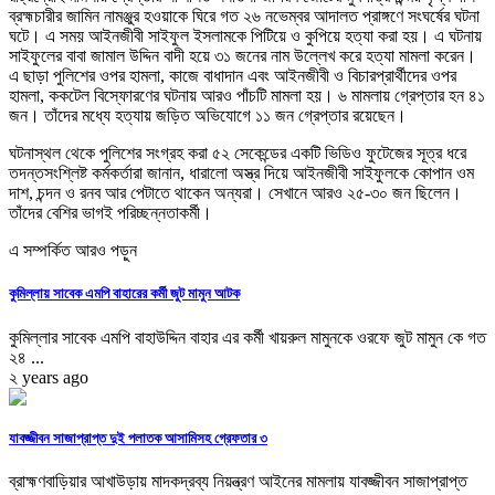
ব্রহ্মচারীর জামিন নামঞ্জুর হওয়াকে ঘিরে গত ২৬ নভেম্বর আদালত প্রাঙ্গণে সংঘর্ষের ঘটনা
ঘটে। এ সময় আইনজীবী সাইফুল ইসলামকে পিটিয়ে ও কুপিয়ে হত্যা করা হয়। এ ঘটনায়
সাইফুলের বাবা জামাল উদ্দিন বাদী হয়ে ৩১ জনের নাম উল্লেখ করে হত্যা মামলা করেন।
এ ছাড়া পুলিশের ওপর হামলা, কাজে বাধাদান এবং আইনজীবী ও বিচারপ্রার্থীদের ওপর
হামলা, ককটেল বিস্ফোরণের ঘটনায় আরও পাঁচটি মামলা হয়। ৬ মামলায় গ্রেপ্তার হন ৪১
জন। তাঁদের মধ্যে হত্যায় জড়িত অভিযোগে ১১ জন গ্রেপ্তার রয়েছেন।
ঘটনাস্থল থেকে পুলিশের সংগ্রহ করা ৫২ সেকেন্ডের একটি ভিডিও ফুটেজের সূত্র ধরে
তদন্তসংশ্লিষ্ট কর্মকর্তারা জানান, ধারালো অস্ত্র দিয়ে আইনজীবী সাইফুলকে কোপান ওম
দাশ, চন্দন ও রনব আর পেটাতে থাকেন অন্যরা। সেখানে আরও ২৫-৩০ জন ছিলেন।
তাঁদের বেশির ভাগই পরিচ্ছন্নতাকর্মী।
এ সম্পর্কিত আরও পড়ুন
কুমিল্লায় সাবেক এমপি বাহারের কর্মী জুট মামুন আটক
কুমিল্লার সাবেক এমপি বাহাউদ্দিন বাহার এর কর্মী খায়রুল মামুনকে ওরফে জুট মামুন কে গত
২৪ ...
২ years ago
যাবজ্জীবন সাজাপ্রাপ্ত দুই পলাতক আসামিসহ গ্রেফতার ৩
ব্রাহ্মণবাড়িয়ার আখাউড়ায় মাদকদ্রব্য নিয়ন্ত্রণ আইনের মামলায় যাবজ্জীবন সাজাপ্রাপ্ত