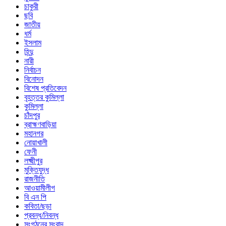
চাকুরী
ছবি
জাতীয়
ধর্ম
ইসলাম
হিন্দু
নারী
নির্বাচন
বিনোদন
বিশেষ প্রতিবেদন
বৃহত্তর কুমিল্লা
কুমিল্লা
চাঁদপুর
ব্রাহ্মণবাড়িয়া
মহানগর
নোয়াখালী
ফেনী
লক্ষ্মীপুর
মুক্তিযুদ্ধ
রাজনীতি
আওয়ামীলীগ
বি এন পি
কবিতা/ছড়া
প্রবন্ধ/নিবন্ধ
সংগঠনের সংবাদ