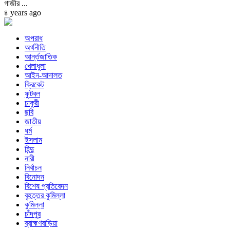
গাজীর ...
৪ years ago
অপরাধ
অর্থনীতি
আর্ন্তজাতিক
খেলাধুলা
আইন-আদালত
ক্রিকেট
ফুটবল
চাকুরী
ছবি
জাতীয়
ধর্ম
ইসলাম
হিন্দু
নারী
নির্বাচন
বিনোদন
বিশেষ প্রতিবেদন
বৃহত্তর কুমিল্লা
কুমিল্লা
চাঁদপুর
ব্রাহ্মণবাড়িয়া