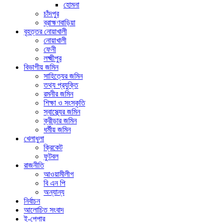
হোমনা
চাঁদপুর
ব্রাহ্মণবাড়িয়া
বৃহত্তর নোয়াখালী
নোয়াখালী
ফেনী
লক্ষ্মীপুর
বিভাগীয় জমিন
সাহিত্যের জমিন
তথ্য প্রযুক্তি
রমনীর জমিন
শিক্ষা ও সংস্কৃতি
স্বাস্থ্যের জমিন
ক্রীড়ার জমিন
ধর্মীয় জমিন
খেলাধুলা
ক্রিকেট
ফুটবল
রাজনীতি
আওয়ামীলীগ
বি এন পি
অন্যান্য
নির্বাচন
আলোচিত সংবাদ
ই-পেপার