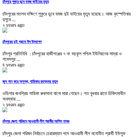
চাঁদপুরে পুকুরে ডুবে যমজ ভাইয়ের মৃত্যু
চাঁদপুরের মতলব দক্ষিণে পুকুরে ডুবে যমজ দুই ভাইয়ের মৃত্যু হয়েছে। আজ বৃহস্পতিবার
দুপুরে ...
২ years ago
চাঁদপুরের দুই গ্রামে ঈদ উদযাপন
চাঁদপুর প্রতিনিধি : চাঁদপুরের হাজীগঞ্জের ৭ নং বড়কুল পশ্চিম ইউনিয়নের সাদ্রা ও
শমেসপুর ...
৪ years ago
জুস পান করে অসুস্থ, গায়িকার রহস্যময় মৃত্যু
ওডিশার জনপ্রিয় গায়িকা রুকসানা বানো মারা গেছেন। গত বুধবার রাতে চিকিৎসাধীন
অবস্থায় ...
২ years ago
চাঁদপুর জেলা পরিষদে আওয়ামী লীগ প্রার্থীর আপিল নাকচ
চাঁদপুর জেলা পরিষদ নির্বাচনে চেয়ারম্যান পদে আওয়ামী লীগ মনোনীত প্রার্থী ইউসুফ