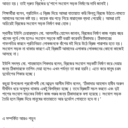
আহত হয়। তাই দ্রুত ব্রিজের দু’পাশে সংযোগ সড়ক নির্মাণের দাবি জানাই।
শিক্ষার্থীরা বলেন, প্রতিদিন এ ব্রিজ দিয়ে আমরা যাতায়াত করি কিন্তু ব্রিজে উঠতে-নামতে
আমাদের অনেক কষ্ট হয়। কয়েক বার পড়ে গিয়ে মারাত্বক ব্যথা পেয়েছি। আমরা চাই
অচিরেই ব্রিজের সংযোগ সড়ক নির্মাণ করা হোক।
স্থানীয় ইউপি চেয়ারম্যান মো. আলমগীর হোসেন জানান, ব্রিজের নির্মাণ কাজ প্রায় বছর
খানেক পূর্বে শেষ হলেও সংযোগ সড়কে মাটি ভরাট করেননি ঠিকাদার। ঠিকাদারের
গাফলতির কারনে প্রতিনিয়ত লোকজনকে বাঁশের মই দিয়ে উঠে ব্রিজ পারাপার হতে হয়।
সংযোগ সড়ক না থাকার কারণে এই ব্রিজটি আমাদের এলাকার লোকজনের কোনো কাজেই
আসছে না।
ইউপি সদস্য মো. শাহজাহান শিকদার বলেন, ব্রিজের সংযোগ সড়কটি নির্মাণ করে দেয়ার
জন্য ঠিকাদারকে তাগিদ দেয়া হলেও এখন পর্যন্ত তা করা হয়নি। এতে করে মানুষ চরম
দুর্ভোগের শিকার হচ্ছে।
কচুয়া উপজেলা প্রকৌশলী মো.আব্দুল আলীম লিটন বলেন, ‘ঠিকাদার আহসান হাবীব অরুন
দীর্ঘদিন ধরে অসুস্থ থাকায় একটু বিলম্বিত হচ্ছে। তবে ব্রিজটি সচল করতে এবং দুই
পাশের সংযোগ সড়কের নির্মাণ কাজ শুরুর জন্য ঠিকাদারকে বলা হয়েছে। সংযোগ সড়ক
তৈরি হলে ব্রিজ দিয়ে মানুষের যাতায়াতে আর দুর্ভোগ পোহাতে হবে না।’
এ সম্পর্কিত আরও পড়ুন