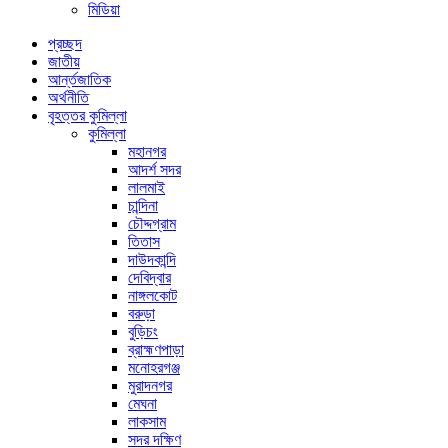
মিডিয়া
প্রচ্ছদ
জাতীয়
আর্ন্তজাতিক
অর্থনীতি
বৃহত্তর কুমিল্লা
কুমিল্লা
মহানগর
আদর্শ সদর
লালমাই
চান্দিনা
চৌদ্দগ্রাম
তিতাস
দাউদকান্দি
দেবিদ্বার
নাঙ্গলকোট
বরুড়া
বুড়িচং
ব্রাহ্মণপাড়া
মনোহরগঞ্জ
মুরাদনগর
মেঘনা
লাকসাম
সদর দক্ষিণ