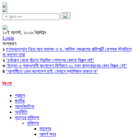
১০ই আগস্ট, ২০২৬ খ্রিস্টাব্দ
Login
সংস্করণ:
১
গণঅভ্যুত্থান নিয়ে আনু মুহাম্মদ ও ড. আসিফ নজরুলের পাল্টাপাল্টি ফেসবুক স্ট্যাটাসে
যা বললেন তারা
২
‘চর্মরোগ থেকে বাঁচতে নিয়মিত গোসলের কোনো বিকল্প নাই’
৩
‘উন্নত ও সমৃদ্ধশালী বাংলাদেশ বির্ণিমানে ৩১ দফা বাস্তবায়নের কোন বিকল্প নেই’
৪
‘আগামীতে এমন বাংলাদেশ চাই, যেখানে ফ্যাসিজম থাকবে না’
টক-শো
প্রচ্ছদ
জাতীয়
আর্ন্তজাতিক
অর্থনীতি
বৃহত্তর কুমিল্লা
কুমিল্লা
মহানগর
আদর্শ সদর