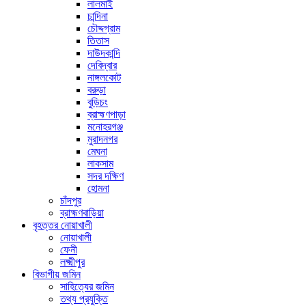
লালমাই
চান্দিনা
চৌদ্দগ্রাম
তিতাস
দাউদকান্দি
দেবিদ্বার
নাঙ্গলকোট
বরুড়া
বুড়িচং
ব্রাহ্মণপাড়া
মনোহরগঞ্জ
মুরাদনগর
মেঘনা
লাকসাম
সদর দক্ষিণ
হোমনা
চাঁদপুর
ব্রাহ্মণবাড়িয়া
বৃহত্তর নোয়াখালী
নোয়াখালী
ফেনী
লক্ষ্মীপুর
বিভাগীয় জমিন
সাহিত্যের জমিন
তথ্য প্রযুক্তি