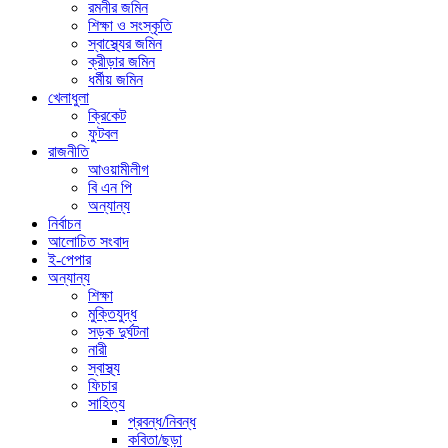
রমনীর জমিন
শিক্ষা ও সংস্কৃতি
স্বাস্থ্যের জমিন
ক্রীড়ার জমিন
ধর্মীয় জমিন
খেলাধুলা
ক্রিকেট
ফুটবল
রাজনীতি
আওয়ামীলীগ
বি এন পি
অন্যান্য
নির্বাচন
আলোচিত সংবাদ
ই-পেপার
অন্যান্য
শিক্ষা
মুক্তিযুদ্ধ
সড়ক দুর্ঘটনা
নারী
স্বাস্থ্য
ফিচার
সাহিত্য
প্রবন্ধ/নিবন্ধ
কবিতা/ছড়া