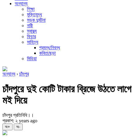
অন্যান্য
শিক্ষা
মুক্তিযুদ্ধ
সড়ক দুর্ঘটনা
নারী
স্বাস্থ্য
ফিচার
সাহিত্য
প্রবন্ধ/নিবন্ধ
কবিতা/ছড়া
মিডিয়া
অন্যান্য
›
চাঁদপুর
চাঁদপুরে দুই কোটি টাকার ব্রিজে উঠতে লাগে
মই দিয়ে
চাঁদপুর প্রতিনিধি।।
প্রকাশ: ২ years ago
অ+
অ-