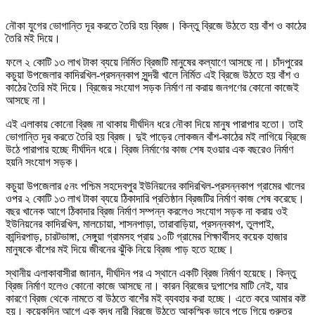
নৌকা যুগের ভোগান্তি দূর করতে তৈরি হয় ব্রিজ। কিন্তু ব্রিজে উঠতে হয় বাঁশ ও কাঠের
তৈরি মই দিয়ে।
ফলে ২ কোটি ১৩ লাখ টাকা ব্যয়ে নির্মিত ব্রিজটি মানুষের কল্যাণে আসছে না। চাঁদপুরের
কচুয়া উপজেলার কাদিরখিল-প্রসন্নকাপ সুন্দরী খালে নির্মিত এই ব্রিজে উঠতে হয় বাঁশ ও
কাঠের তৈরি মই দিয়ে। ব্রিজের সংযোগ সড়ক নির্মাণ না করায় জনগণের কোনো কাজেই
আসছে না।
এই এলাকায় কোনো ব্রিজ না থাকায় দীর্ঘদিন ধরে নৌকা দিয়ে মানুষ পারাপার হতো। তাই
ভোগান্তি দূর করতে তৈরি হয় ব্রিজ। দুই পাড়ের লোকজন বাঁশ-কাঠের মই লাগিয়ে ব্রিজে
উঠে পারাপার হচ্ছে দীর্ঘদিন ধরে। ব্রিজ নির্মাণের কাজ শেষ হওয়ার এক বছরেও নির্মাণ
হয়নি সংযোগ সড়ক।
কচুয়া উপজেলার ৫নং পশ্চিম সহদেবপুর ইউনিয়নের কাদিরখিল-প্রসন্নকাপ গ্রামের খালের
ওপর ২ কোটি ১৩ লাখ টাকা ব্যয়ে ঠিকাদারি প্রতিষ্ঠান ব্রিজটির নির্মাণ কাজ শেষ করেছে।
বছর খানেক আগে ঠিকাদার ব্রিজ নির্মাণ সম্পন্ন করলেও সংযোগ সড়ক না করায় ওই
ইউনিয়নের কাদিরখিল, মালচোয়া, শাসনপাড়া, তারাবাড়িয়া, প্রসন্নকাপ, তুলপাই,
কান্দিরপাড়, চারটভাঙ্গা, সেঙ্গুয়া গ্রামসহ প্রায় ১০টি গ্রামের শিক্ষার্থীসহ কয়েক হাজার
মানুষকে বাঁশের মই দিয়ে জীবনের ঝুঁকি নিয়ে ব্রিজ পাড় হতে হচ্ছে।
স্থানীয় এলাকাবাসীরা জানান, দীর্ঘদিন পর এ স্থানে একটি ব্রিজ নির্মাণ হয়েছে। কিন্তু
ব্রিজ নির্মাণ হলেও কোনো কাজে আসছে না। কারন ব্রিজের দুপাশের মাটি নেই, যার
কারণে ব্রিজ থেকে নামতে বা উঠতে বাশেঁর মই ব্যবহার করা হচ্ছে। এতে করে আমার কষ্ট
হয়। কয়েকদিন আগে এক বৃদ্ধ নারী ব্রিজে উঠতে আকস্মিক ভাবে পড়ে গিয়ে গুরুতর